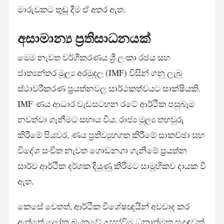
මාරුවකට තුඩු දීම ඒ අතර ඇත.
අසාමාන්‍ය ප්‍රතිසාධනයක්
මෙම නැවත වර්ගීකරණය ශ්‍රී ලංකා රජය සහ
ජාත්‍යන්තර මූල්‍ය අරමුදල (IMF) විසින් ගනු ලැබූ
ස්ථාවරීකරණ ප්‍රයත්නවල සාර්ථකත්වයට සාක්ෂියකි.
IMF ණය ආධාර වැඩසටහන රටේ ආර්ථික පසුබෑම
නවත්වා ගැනීමට සහාය විය. රාජ්‍ය මූල්‍ය තහවුරු
කිරීමේ පියවර, ණය ප්‍රතිව්‍යුහගත කිරීමේ සාකච්ඡා සහ
විදේශ සංචිත නැවත ගොඩනගා ගැනීමේ ප්‍රයත්න
සාර්ව ආර්ථික දර්ශක දියුණු කිරීමට සාමූහිකව දායක වී
ඇත.
කෙසේ වෙතත්, ආර්ථික විශේෂඥයින් අවවාද කර
ඇත්තේ ලෝක බැංකුවේ උසස්වීම ධනාත්මක සංඥාවක්