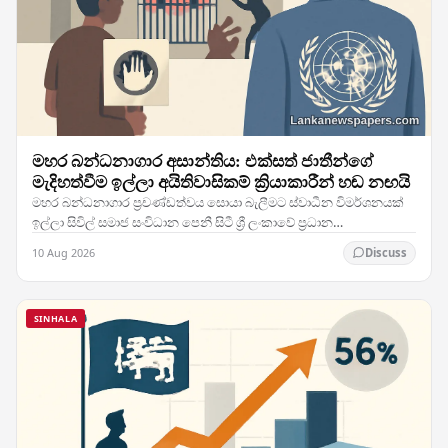
මහර බන්ධනාගාර අසාන්තිය: එක්සත් ජාතීන්ගේ
මැදිහත්වීම ඉල්ලා අයිතිවාසිකම් ක්‍රියාකාරීන් හඬ නඟයි
මහර බන්ධනාගාර ප්‍රචණ්ඩත්වය සොයා බැලීමට ස්වාධීන විමර්ශනයක්
ඉල්ලා සිවිල් සමාජ සංවිධාන පෙනී සිටී ශ්‍රී ලංකාවේ ප්‍රධාන
බන්ධනාගාරයක සිදු වූ මාරාන්තික අසාන්තියකට…
10 Aug 2026
Discuss
SINHALA