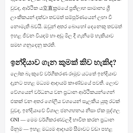
වුවද, ආර්ථික ය立直ක්‍රමයේ ප්‍රතිලාභ සාමාන්‍ය ශ්‍රී
ලාංකිකයන් දක්වා තවමත් සම්පූර්ණයෙන් ලඟා වී
නොමැති බවයි. ඔවුන් අතර බොහෝ දෙනෙකු තවමත්
ඉහළ ජීවන වියදම් හා අඩු මිල දී ගැනීමේ හැකියාව
සමඟ ගනුදෙනු කරති.
ඉන්දියාව ගැන කුමක් කිව හැකිද?
ලෝක බැංකුවේ වර්ගීකරණ රාමුව යටතේ ඉන්දියාව
දැනට පහළ මධ්‍යම ආදායම් කාණ්ඩයේ පවතී. ලොව
වේගයෙන් වර්ධනය වන ප්‍රධාන ආර්ථිකයන්ගෙන්
එකක් වන අතර ගෝලීය වශයෙන් සැලකිය යුතු රටක්
වුවද, ඉන්දියාවේ විශාල ජනගහනය නිසා ඒක පුද්ගල
GNI — මෙම වර්ගීකරණවලදී භාවිත කරන ප්‍රධාන
මිනුම — ඉහළ මධ්‍යම ආදායම් සීමාවට වඩා පහළ