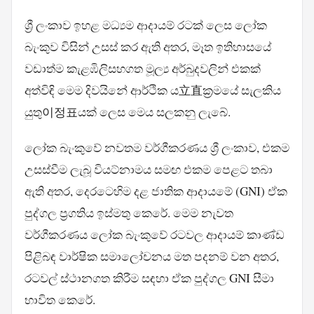
ශ්‍රී ලංකාව ඉහළ මධ්‍යම ආදායම් රටක් ලෙස ලෝක
බැංකුව විසින් උසස් කර ඇති අතර, මෑත ඉතිහාසයේ
වඩාත්ම කැළඹිලිසහගත මූල්‍ය අර්බුදවලින් එකක්
අත්විඳි මෙම දිවයිනේ ආර්ථික ය立直ක්‍රමයේ සැලකිය
යුතු이정표යක් ලෙස මෙය සලකනු ලැබේ.
ලෝක බැංකුවේ නවතම වර්ගීකරණය ශ්‍රී ලංකාව, එකම
උසස්වීම ලැබූ වියට්නාමය සමඟ එකම පෙළට තබා
ඇති අතර, දෙරටෙහිම දළ ජාතික ආදායමේ (GNI) ඒක
පුද්ගල ප්‍රගතිය ඉස්මතු කෙරේ. මෙම නැවත
වර්ගීකරණය ලෝක බැංකුවේ රටවල ආදායම් කාණ්ඩ
පිළිබඳ වාර්ෂික සමාලෝචනය මත පදනම් වන අතර,
රටවල් ස්ථානගත කිරීම සඳහා ඒක පුද්ගල GNI සීමා
භාවිත කෙරේ.