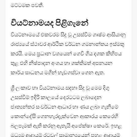
මට්ටමක පවතී.
වියට්නාමයද පිළිගැනේ
වියට්නාමයේ එකවරම සිදු වූ උසස්වීම ගෘෂ්ම ආසියානු
රාජ්‍යයේ ස්ථාවර ආර්ථික වර්ධන ගමනාන්තය ඉස්මතු
කරයි. මෙය ප්‍රධාන වශයෙන් ගෙවී ගිය දශක කිහිපය
තුළ එහි නිෂ්පාදන අංශය හා ශක්තිමත් අපනයන
කාර්ය සාධනය මගින් හැඩගස්වා ගෙන ඇත.
ශ්‍රී ලංකාව හා වියට්නාමය සඳහා සිදු වූ මෙම දිගු
උසස්වීම් ඉදිරි කාලයේ දෙරටටම ලබාදෙන
ජාත්‍යන්තර සංවර්ධන ආධාර හා ණය ලබා ගැනීමේ
කොන්දේසි ගෙනහැරදැක්වෙන ආකාරය කෙරෙහි
බලපෑමක් ඇති කරනු ඇතැයි අපේක්ෂා කෙරේ. ඉහළ
මධ්‍යම ආදායම් රටවල් සාමාන්‍යයෙන් පහළ ආදායම්