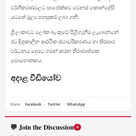
වර්ගීකරණවලට සාපේක්ෂව වෙනස් කොන්දේසි
යටතේ මූල්‍ය පහසුකම් ලබා ගනී.
ශ්‍රී ලංකාවට ලෝක බැංකුවේ පිළිගැනීම ලැබෙන්නේ
රට දිගුකාලීන ආර්ථික ස්ථාවරීකරණය හා තිරසාර
වර්ධනය දෙසට ගමන් කරන තීරණාත්මක
මොහොතකය.
අදාළ වීඩියෝව
Share:
Facebook
Twitter
WhatsApp
💬 Join the Discussion
0