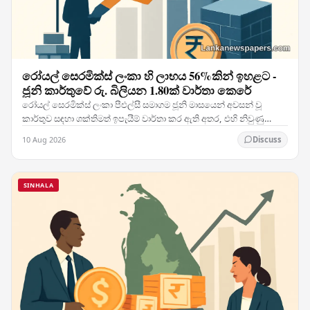
රෝයල් සෙරමික්ස් ලංකා හි ලාභය 56%කින් ඉහළට -
ජූනි කාර්තුවේ රු. බිලියන 1.80ක් වාර්තා කෙරේ
රෝයල් සෙරමික්ස් ලංකා පීඑල්සී සමාගම ජූනි මාසයෙන් අවසන් වූ
කාර්තුව සඳහා ශක්තිමත් ඉපැයීම් වාර්තා කර ඇති අතර, එහි නිවුණු
ලාභය වසරින් වසර 56 සියයට ඉහළ ගොස් රු.…
10 Aug 2026
Discuss
SINHALA