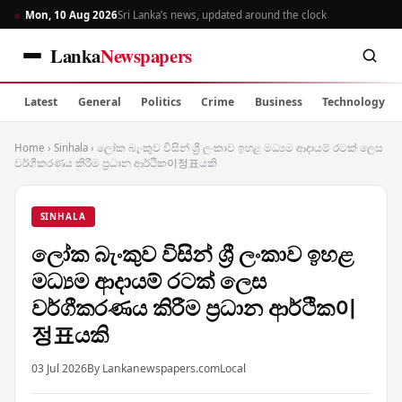
Mon, 10 Aug 2026
Sri Lanka’s news, updated around the clock
Lanka
Newspapers
Latest
General
Politics
Crime
Business
Technology
Home
›
Sinhala
›
ලෝක බැංකුව විසින් ශ්‍රී ලංකාව ඉහළ මධ්‍යම ආදායම් රටක් ලෙස
වර්ගීකරණය කිරීම ප්‍රධාන ආර්ථික이정표යකි
SINHALA
ලෝක බැංකුව විසින් ශ්‍රී ලංකාව ඉහළ
මධ්‍යම ආදායම් රටක් ලෙස
වර්ගීකරණය කිරීම ප්‍රධාන ආර්ථික이
정표යකි
03 Jul 2026
By Lankanewspapers.com
Local