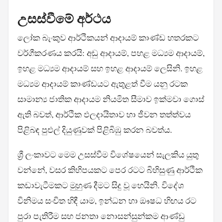
උසස්වීමේ අර්ථය
ලෝක බැංකුව ආර්ථිකයන් ආදායම් කාණ්ඩ හතරකට
වර්ගීකරණය කරයි: අඩු ආදායම්, පහළ මධ්‍යම ආදායම්,
ඉහළ මධ්‍යම ආදායම් සහ ඉහළ ආදායම් ලෙසිනි. ඉහළ
මධ්‍යම ආදායම් කාණ්ඩයට ඇතුළත් වීම යනු රටක
සාමාන්‍ය ජාතික ආදායම නියමිත සීමාව ඉක්මවා ගොස්
ඇති බවත්, ආර්ථික ඵලදායිතාව හා ජීවන තත්ත්වය
පිළිබඳ පුළුල් දියුණුවක් පිළිබිඹු කරන බවත්ය.
ශ්‍රී ලංකාවට මෙම උසස්වීම විශේෂයෙන් සැලකිය යුතු
වන්නේ, වසර කිහිපයකට පෙර රටට බිහිසුණු ආර්ථික
කඩාවැටීමකට මුහුණ දීමට සිදු වූ හෙයිනි. විදේශ
විනිමය සංචිත හිඳී යාම, ඉන්ධන හා ඖෂධ හිඟය රට
පුරා පැතිරීම සහ ජනතා නොසන්සුන්කම ආණ්ඩු