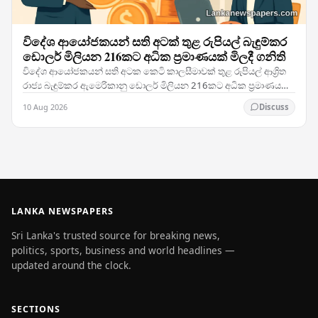
විදේශ ආයෝජකයන් සති අටක් තුළ රුපියල් බැඳුම්කර
ඩොලර් මිලියන 216කට අධික ප්‍රමාණයක් මිලදී ගනිති
විදේශ ආයෝජකයන් සති අටක කෙටි කාලසීමාවක් තුළ රුපියල් ආශ්‍රිත
රාජ්‍ය බැඳුම්කර ඇමෙරිකානු ඩොලර් මිලියන 216කට අධික ප්‍රමාණයක්
මිලදී ගනිමින් ශ්‍රී ලංකාවේ දේශීය ණය…
10 Aug 2026
Discuss
LANKA NEWSPAPERS
Sri Lanka's trusted source for breaking news,
politics, sports, business and world headlines —
updated around the clock.
SECTIONS