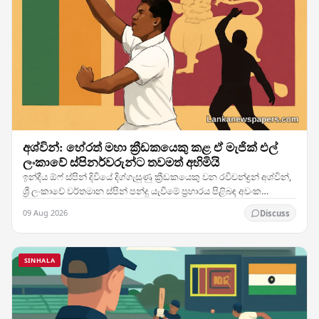
අශ්වින්: හේරත් මහා ක්‍රීඩකයෙකු කළ ඒ මැජික් එල්
ලංකාවේ ස්පිනර්වරුන්ට තවමත් අහිමියි
ඉන්දීය ඕෆ් ස්පින් දිවියේ දිග්ගැසුණු ක්‍රීඩකයෙකු වන රවිචන්ද්‍රන් අශ්වින්,
ශ්‍රී ලංකාවේ වර්තමාන ස්පින් පන්දු යැවීමේ ප්‍රහාරය පිළිබඳ අවංක
තක්සේරුවක් ඉදිරිපත්…
09 Aug 2026
Discuss
SINHALA