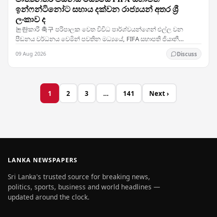
ඉන්ෆන්ටිනෝට සහාය දක්වන රාජ්‍යයන් අතර ශ්‍රී
ලංකාව ද
논란කාරී 축구 පරිපාලක වෙත විවිධ පාර්ශ්වයන්ගෙන් එල්ල වන
පීඩනය වර්ධනය වෙමින් පවතින මධ්‍යයේ, FIFA සභාපති ජියානී
ඉන්ෆන්ටිනෝට සිය සහාය පසක් කර ඇති රටවල් කණ්ඩායමක් අතර…
09 Aug 2026
Discuss
1
2
3
…
141
Next ›
LANKA NEWSPAPERS
Sri Lanka's trusted source for breaking news,
politics, sports, business and world headlines —
updated around the clock.