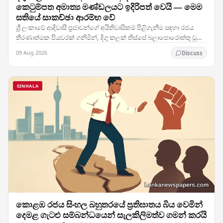
කෙටුම්පත අමාත්‍ය මණ්ඩලයට ඉදිරිපත් වෙයි — මෙම
සතියේ සාකච්ඡා ආරම්භ වේ
ශ්‍රී ලංකාවේ ආදිවාසී ප්‍රජාවන්ගේ අයිතිවාසිකම් පිළිගැනීම සඳහා රජය
තීරණාත්මක පියවරක් ගනිමින්, දිගු කලක් තිස්සේ බලාපොරොත්තු වූ
ආදිවාසී ජනතා පනත් කෙටුම්පත අමාත්‍ය…
09 Aug 2026
Discuss
SINHALA
කොළඹ රජය සිංහල බහුතරයේ ප්‍රතිඝාතය බිය වෙමින්
දෙමළ ගැටළු සම්බන්ධයෙන් සැලකිලිමත්ව ගමන් කරයි