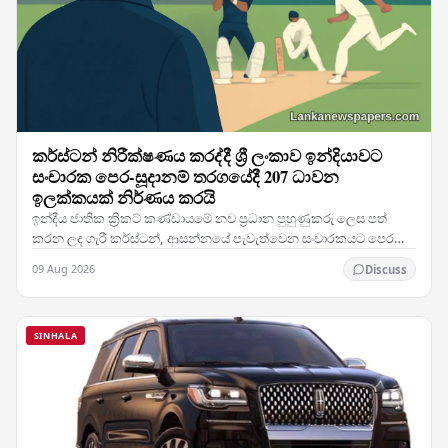
කර්ස්ටන් නිරීක්ෂණය කරද්දී ශ්‍රී ලංකාව ඉන්දියාවට
සංචාරක පෙර-සූදානම් තරගයේදී 207 ධාවන
ඉලක්කයක් නිර්ණය කරයි
ඉන්දීය ජාතික ක්‍රිකට් කණ්ඩායමේ නව ප්‍රධාන පුහුණුකරු ලෙස පත්
කරන ලද ගැරී කර්ස්ටන්, ආසන්නයේ පැවැත්වෙන සංචාරකයට පෙර
සූදානම් තරගයකදී ශ්‍රී ලංකාව ඉන්දියාවට…
09 Aug 2026
Discuss
SINHALA