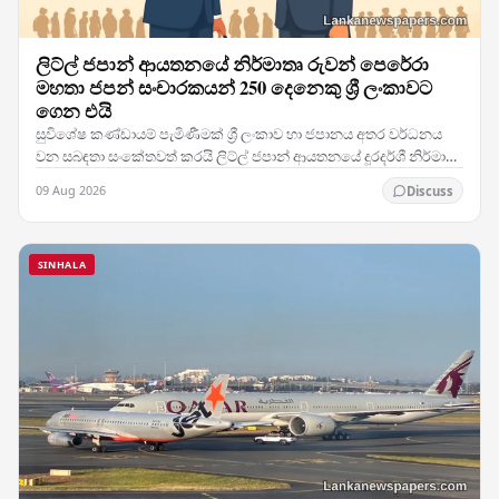
ලිට්ල් ජපාන් ආයතනයේ නිර්මාතෘ රුවන් පෙරේරා
මහතා ජපන් සංචාරකයන් 250 දෙනෙකු ශ්‍රී ලංකාවට
ගෙන එයි
සුවිශේෂ කණ්ඩායම් පැමිණීමක් ශ්‍රී ලංකාව හා ජපානය අතර වර්ධනය
වන සබඳතා සංකේතවත් කරයි ලිට්ල් ජපාන් ආයතනයේ දූරදර්ශී නිර්මාතෘ
රුවන් පෙරේරා මහතා, ජපන් සංචාරකයන් 250…
09 Aug 2026
Discuss
SINHALA