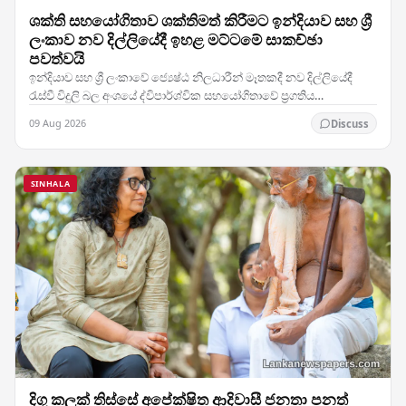
ශක්ති සහයෝගිතාව ශක්තිමත් කිරීමට ඉන්දියාව සහ ශ්‍රී
ලංකාව නව දිල්ලියේදී ඉහළ මට්ටමේ සාකච්ඡා
පවත්වයි
ඉන්දියාව සහ ශ්‍රී ලංකාවේ ජ්‍යෙෂ්ඨ නිලධාරීන් මෑතකදී නව දිල්ලියේදී
රැස්වී විදුලි බල අංශයේ ද්විපාර්ශ්වික සහයෝගිතාවේ ප්‍රගතිය
සමාලෝචනය කළ අතර, දෙරටම ශක්ති…
09 Aug 2026
Discuss
SINHALA
දිගු කලක් තිස්සේ අපේක්ෂිත ආදිවාසී ජනතා පනත්