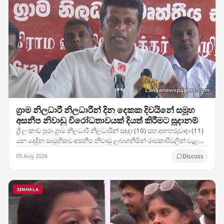
ග්‍රාම නිලධාරී නිලධාරීන් දින දෙකක දිවයිනේ සමූහ
අසනීප නිවාඩු විරෝධතාවයක් දියත් කිරීමට සූදානම්
ශ්‍රී ලංකාව පුරා ග්‍රාම නිලධාරී නිලධාරීන් සඳුදා (10) සහ අඟහරුවාදා (11)
යන දෙදින සාමූහිකව අසනීප නිවාඩු ලබාගනිමින් රාජකාරීවලින් වැළකී
සිටීමට සැලසුම් කර ඇති අතර,…
09 Aug 2026
Discuss
SINHALA