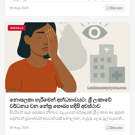
අවසන් මහ තරඟයකට මුහුණ දීමත් සමඟ ලංකා ප්‍රිමියර්…
09 Aug 2026
Discuss
SINHALA
නොසලකා හැරීමෙන් අන්ධභාවයට: ශ්‍රී ලංකාවේ
වර්ධනය වන නේත්‍ර සෞඛ්‍ය හදිසි අවස්ථාව
දිවයිනේ සෑම දෙසකම නිහඬව එළැඹෙන අර්බුදයක් ශ්‍රී ලංකාව අද මුහුණ
දෙන්නේ ප්‍රමාණවත් අවධානයක් නොලබන, ගැඹුරු ලෙස මුල් බැසගත්
මහජන සෞඛ්‍ය අභියෝගයකට — දහස් ගණනක්…
09 Aug 2026
Discuss