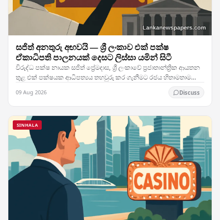
සජිත් අනතුරු අඟවයි — ශ්‍රී ලංකාව එක් පක්ෂ
ඒකාධිපති පාලනයක් දෙසට ලිස්සා යමින් සිටී
විරුද්ධ පක්ෂ නායක සජිත් ප්‍රේමදාස, ශ්‍රී ලංකාවේ ප්‍රජාතාන්ත්‍රික ආයතන
තුළ එක් පක්ෂයක ආධිපත්‍යය තහවුරු කර ගැනීමට රජය හිතාමතාම
තත්ත්වයන් සකස් කරමින් සිටී යැයි…
09 Aug 2026
Discuss
SINHALA