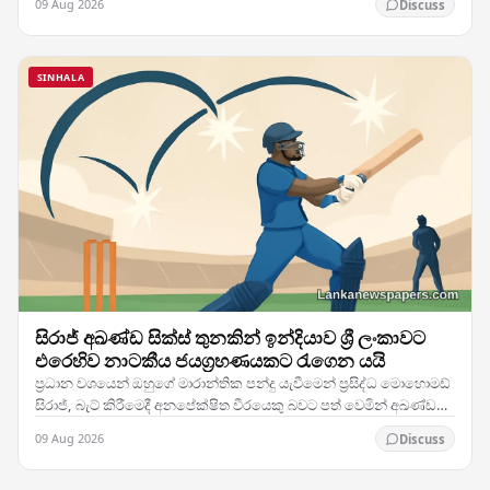
09 Aug 2026
Discuss
SINHALA
සිරාජ් අඛණ්ඩ සික්ස් තුනකින් ඉන්දියාව ශ්‍රී ලංකාවට
එරෙහිව නාටකීය ජයග්‍රහණයකට රැගෙන යයි
ප්‍රධාන වශයෙන් ඔහුගේ මාරාන්තික පන්දු යැවීමෙන් ප්‍රසිද්ධ මොහොමඩ්
සිරාජ්, බැට් කිරීමෙදී අනපේක්ෂිත වීරයෙකු බවට පත් වෙමින් අඛණ්ඩ
සික්ස් තුනක් ගසා ශ්‍රී ලංකාවට…
09 Aug 2026
Discuss