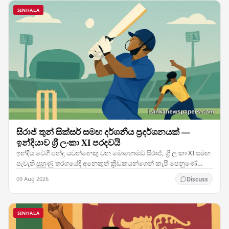
SINHALA
සිරාජ් තුන් සික්සර් සමඟ දර්ශනීය ප්‍රදර්ශනයක් —
ඉන්දියාව ශ්‍රී ලංකා XI පරදවයි
ඉන්දීය වේගී පන්දු යවන්නෙකු වන මොහොමඩ් සිරාජ්, ශ්‍රී ලංකා XI සමඟ
පැවැති පුහුණු තරගයේදී අනෙකුත් ක්‍රීඩකයන්ගෙන් කැපී පෙනුණේ
ඔහුගේ පිතිකරණය හේතුවෙනි. ත්‍රිවිධ…
09 Aug 2026
Discuss
SINHALA