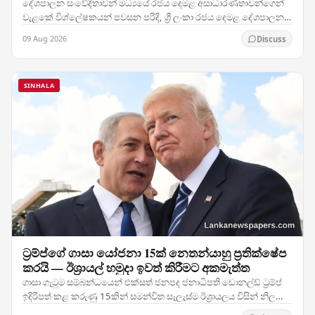
දේශපාලන සංවේදීතාවන් මධ්‍යයේ රජය දෙමළ අසාධාරණතාවන්ගෙන්
වැළකේ විශ්ලේෂකයන් පවසන පරිදි, ශ්‍රී ලංකා රජය දෙමළ දේශපාලන
ගැටළු ඉතා ප්‍රවේශමෙන් හසුරුවමින් සිටින අතර,…
09 Aug 2026
Discuss
SINHALA
ට්‍රම්ප්ගේ ගාසා යෝජනා 15ක් නෙතන්යාහු ප්‍රතික්ෂේප
කරයි — ඊශ්‍රායල් හමුදා ඉවත් කිරීමට අකමැත්ත
ගාසා ගැටුම සම්බන්ධයෙන් එක්සත් ජනපද ජනාධිපති ඩොනල්ඩ් ට්‍රම්ප්
ඉදිරිපත් කළ කරුණු 15කින් සමන්විත සැලැස්ම ඊශ්‍රායලය විසින් නිල
වශයෙන් ප්‍රතික්ෂේප කරන ලද අතර,…