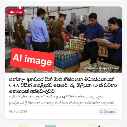
SINHALA
පන්නල අනවසර ටින් මාළු නිෂ්පාදන මධ්‍යස්ථානයක්
CAA විසින් හෙළිදරව් කෙරේ; රු. මිලියන 1.5ක් වටිනා
තොගයක් අත්අඩංගුවට
පාරිභෝගික කටයුතු අධිකාරිය (CAA) විසින් පන්නල, එළබදගම
ප්‍රදේශයේ ලිපිකාගත නොකළ ටින් මාළු නිෂ්පාදන කර්මාන්ත ශාලාවක්
හෙළිදරව් කරමින්, එම ස්ථානයට සිදු කළ විශේෂ…
09 Aug 2026
Discuss