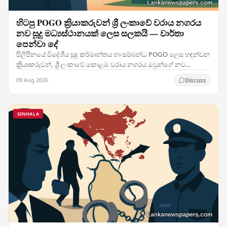
හිටපු POGO ක්‍රියාකරුවන් ශ්‍රී ලංකාවේ වරාය නගරය
නව සූදු මධ්‍යස්ථානයක් ලෙස සලකයි — වාර්තා
පෙන්වා දේ
පිලිපීනයේ විදේශීය සූදු කර්මාන්තය හා සම්බන්ධ POGO ලෙස හඳුන්වන
ක්‍රියාකරුවන්, ශ්‍රී ලංකාවේ කොළඹ වරාය නගරය ඔවුන්ගේ නව
කේන්ද්‍රස්ථානයක් ලෙස ඉලක්ක කර ගනිමින් සිටින…
09 Aug 2026
Discuss
SINHALA