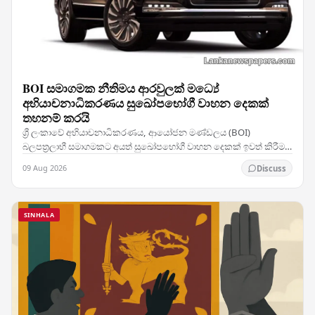
BOI සමාගමක නීතිමය ආරවුලක් මධ්‍යේ
අභියාචනාධිකරණය සුඛෝපභෝගී වාහන දෙකක්
තහනම් කරයි
ශ්‍රී ලංකාවේ අභියාචනාධිකරණය, ආයෝජන මණ්ඩලය (BOI)
බලපත්‍රලාභී සමාගමකට අයත් සුඛෝපභෝගී වාහන දෙකක් ඉවත් කිරීම,
අපනයනය කිරීම හෝ විකිණීම වැළැක්වීමට මැදිහත් වී ඇති…
09 Aug 2026
Discuss
SINHALA