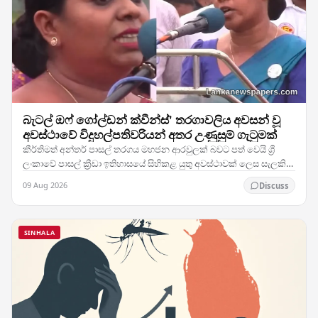
බැටල් ඔෆ් ගෝල්ඩන් ක්වීන්ස්' තරගාවලිය අවසන් වූ
අවස්ථාවේ විදුහල්පතිවරියන් අතර උණුසුම් ගැටුමක්
කීර්තිමත් අන්තර් පාසල් තරගය මහජන ආරවුලක් බවට පත් වෙයි ශ්‍රී
ලංකාවේ පාසල් ක්‍රීඩා ඉතිහාසයේ සිහිකළ යුතු අවස්ථාවක් ලෙස සැලකිය
හැකිව තිබූ "බැටල් ඔෆ් ගෝල්ඩන්…
09 Aug 2026
Discuss
SINHALA