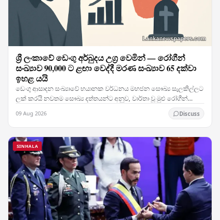
ශ්‍රී ලංකාවේ ඩෙංගු අර්බුදය උග්‍ර වෙමින් — රෝගීන්
සංඛ්‍යාව 90,000 ට ළඟා වෙද්දී මරණ සංඛ්‍යාව 65 දක්වා
ඉහළ යයි
ඩෙංගු ආසාදන සංඛ්‍යාවේ භයානක වර්ධනය මහජන සෞඛ්‍ය සැලකිල්ලට
ලක් කරයි නවතම සෞඛ්‍ය දත්තයන්ට අනුව, වාර්තා වූ මුළු රෝගීන්
සංඛ්‍යාව 90,000 සීමාවට ළංවෙමින් පවතින අතර…
09 Aug 2026
Discuss
SINHALA