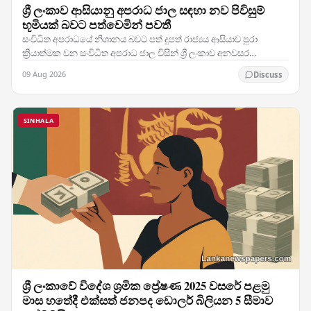
ශ්‍රී ලංකාව ආසියානු අපරාධ ජාල සඳහා නව පිවිසුම්
භූමියක් බවට පත්වෙමින් පවතී
සංවිධිත අපරාධයේ නිශානය බවට පත් දූපත් රාජ්‍යය ආසියාව පුරා
ක්‍රියාත්මක වන සංවිධිත අපරාධ ජාල විසින් ශ්‍රී ලංකාව අනවසර
මෙහෙයුම් සඳහා උපායමාර්ගික කඳවුරක් ලෙස…
09 Aug 2026
Discuss
SINHALA
ශ්‍රී ලංකාවේ විදේශ ශ්‍රමික ප්‍රේෂණ 2025 වසරේ පළමු
මාස හතේදී එක්සත් ජනපද ඩොලර් බිලියන 5 සීමාව