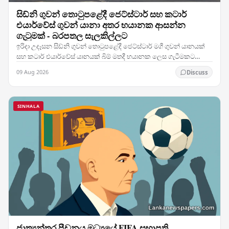
සිඩ්නි ගුවන් තොටුපළේදී ජෙට්ස්ටාර් සහ කටාර්
එයාර්වේස් ගුවන් යානා අතර භයානක ආසන්න
ගැටුමක් - බරපතල සැලකිල්ලට
ඉරිදා උදෑසන සිඩ්නි ගුවන් තොටුපළේදී ජෙට්ස්ටාර් මගී ගුවන් යානයක්
සහ කටාර් එයාර්වේස් යානයක් බිම් මතදී භයානක ලෙස ගැටීමකට
ආසන්න වූ අතර, එම සිදුවීම කලාපයේ කාර්යබහුලම…
09 Aug 2026
Discuss
SINHALA
ජාත්‍යන්තර පීඩනය මධ්‍යයේ FIFA සභාපති