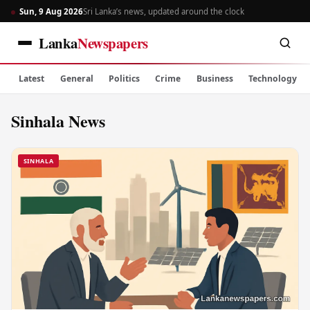
Sun, 9 Aug 2026
Sri Lanka’s news, updated around the clock
Lanka
Newspapers
Latest
General
Politics
Crime
Business
Technology
Sinhala News
SINHALA