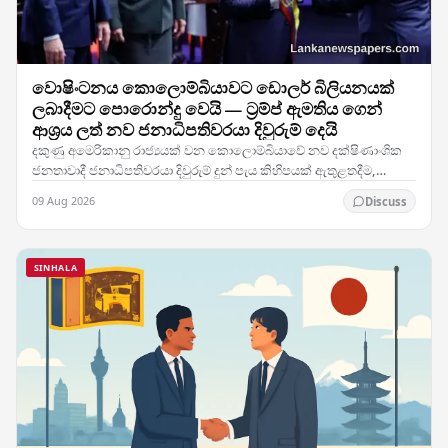
වොෂිංටනය කොලොම්බියාවට ඩොලර් බිලියනයක්
ලබාදීමට පොරොන්දු වෙයි — ට්‍රම්ප් ඇමතිය ගෙන්
ආශ්‍රය ලත් නව ජනාධිපතිවරයා දිවුරුම් දෙයි
දකුණු අමෙරිකානු රාජ්‍යයක් වන කොලොම්බියාවේ නව දක්ෂිණාංශික
ජනතාවාදී ජනාධිපතිවරයා දිවුරුම් දුන් පැය කිහිපයක් ඇතුළතදීම,
එක්සත් ජනපදය ඒ රටට ඇමෙරිකානු ඩොලර් බිලියනයක…
09 Aug 2026
Discuss
SINHALA