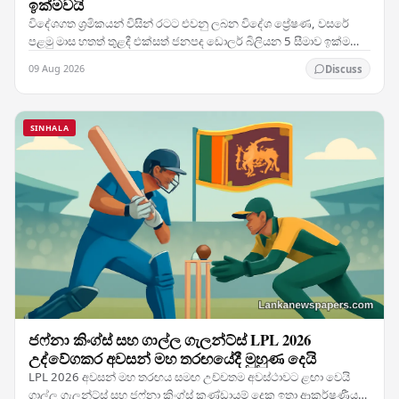
ඉක්මවයි
විදේශගත ශ්‍රමිකයන් විසින් රටට එවනු ලබන විදේශ ප්‍රේෂණ, වසරේ
පළමු මාස හතත් තුළදී එක්සත් ජනපද ඩොලර් බිලියන 5 සීමාව ඉක්මවා
ගොස් ඇති බව නවතම දත්ත පෙන්වා දෙන අතර,…
09 Aug 2026
Discuss
SINHALA
ජෆ්නා කිංග්ස් සහ ගාල්ල ගැලන්ට්ස් LPL 2026
උද්වේගකර අවසන් මහ තරඟයේදී මුහුණ දෙයි
LPL 2026 අවසන් මහ තරඟය සමඟ උච්චතම අවස්ථාවට ළඟා වෙයි
ගාල්ල ගැලන්ට්ස් සහ ජෆ්නා කිංග්ස් කණ්ඩායම් දෙක ඉතා ආකර්ෂණීය