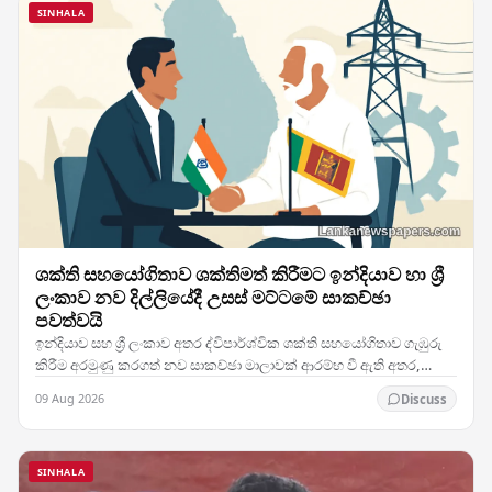
SINHALA
ශක්ති සහයෝගිතාව ශක්තිමත් කිරීමට ඉන්දියාව හා ශ්‍රී
ලංකාව නව දිල්ලියේදී උසස් මට්ටමේ සාකච්ඡා
පවත්වයි
ඉන්දියාව සහ ශ්‍රී ලංකාව අතර ද්විපාර්ශ්වික ශක්ති සහයෝගිතාව ගැඹුරු
කිරීම අරමුණු කරගත් නව සාකච්ඡා මාලාවක් ආරම්භ වී ඇති අතර,
ඉන්දීය අගනුවර නව දිල්ලියේදී පැවැත්වූ…
09 Aug 2026
Discuss
SINHALA