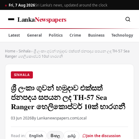
Fri, 7 Aug 2026
Sri Lanka’s news, updated around the clock
Lanka
Newspapers
Latest
General
Politics
Crime
Business
Technology
Home
›
Sinhala
›
ශ්‍රී ලංකා ගුවන් හමුදාව එක්සත් ජනපදය සපයන ලද TH-57 Sea
Ranger හෙලිකොප්ටර් 10ක් භාරගනී
SINHALA
ශ්‍රී ලංකා ගුවන් හමුදාව එක්සත්
ජනපදය සපයන ලද TH-57 Sea
Ranger හෙලිකොප්ටර් 10ක් භාරගනී
03 Jun 2026
By Lankanewspapers.com
Local
Read in:
English
සිංහල
தமிழ்
Join the discussion