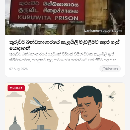
කුරුවිට බන්ධනාගාරයේ කැළඹිලි මැඩලීමට කඳුළු ගෑස්
යොදාගනී
කුරුවිට බන්ධනාගාරයේ රැඳවියන් පිරිසක් විසින් විවෘත කැළඹිලි ඇති
කිරීමත් සමඟ, පහසුකම් තුළ සාමය යථා තත්ත්වයට පත් කිරීම සඳහා හදිසි
මැදිහත්වීමකට ලක් කිරීමට බලධාරීන්…
07 Aug 2026
Discuss
SINHALA