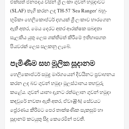
එක්සත් ජනපදය විසින් ශ්‍රී ලංකා ගුවන් හමුදාවට
(SLAF) තෑගි කරන ලද TH-57 'Sea Ranger' බහු-
භූමිකා හෙලිකොප්ටර් දහයක් ශ්‍රී ලංකාව භාරගෙන
ඇති අතර, මෙය දෙරට අතර ආරක්ෂක සබඳතා
සැලකිය යුතු ලෙස ශක්තිමත් කිරීමේ ඉතිහාසගත
පියවරක් ලෙස සලකනු ලැබේ.
පැමිණීම සහ මූලික සූදානම
හෙලිකොප්ටර් සමුද්‍ර මාර්ගයෙන් දිවයිනට ප්‍රවාහනය
කරන ලද බව ගුවන් හමුදා මූලස්ථානය තහවුරු
කළේය. ගුවන් යානා දැනට රත්මලාන ගුවන් හමුදා
කඳවුරේ නවතා ඇති අතර, ඒවා공식 සේවයට
ප්‍රේරණය කිරීමට පෙර තාක්ෂණික සැකසුම් හා
සූදානම් කටයුතු සිදු කෙරෙමින් පවතී.