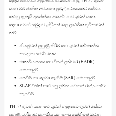
සක්‍රීය සේවයට ප්‍රේරණය කිරීමෙන් පසු, TH-57 ගුවන්
යාන මළු ජාතික අවශ්‍යතා පුළුල් පරාසයකට සේවය
කරනු ඇතැයි අපේක්ෂා කෙරේ. නව ගුවන් යානා
සඳහා ගුවන් හමුදාව ඉදිරිපත් කළ ප්‍රාථමික භූමිකාවන්
නම්:
නියමුවන් පුහුණු කිරීම සහ ගුවන් කර්මාන්ත
කුශලතා සංවර්ධනය
මානවීය සහය සහ විපත් ප්‍රතිචාර (HADR)
මෙහෙයුම්
සෙවීම් හා ගලවා ගැනීම් (SAR) මෙහෙයුම්
SLAF විසින් භාරගනු ලබන වෙනත් රාජ්‍ය සේවා
කැපවීම්
TH-57 ගුවන් යාන මළු ගුවන් හමුදාවේ ගුවන් සේවා
පුහුණු ධාරිතාව සැලකිය යුතු ලෙස ශක්තිමත් කරනු