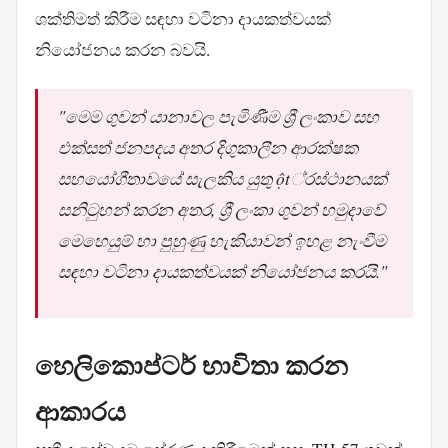
ශක්තිමත් කිරීම සඳහා වටිනා දායකත්වයක්
නියෝජනය කරන බවයි.
"මෙම ගුවන් යානාවල පැමිණීම ශ්‍රී ලංකාව සහ
එක්සත් ජනපදය අතර දිගුකාලීන ආරක්ෂක
සහයෝගීතාවයේ සැලකිය යුතු ột්‍රස්ථානයක්
සනිටුහන් කරන අතර, ශ්‍රී ලංකා ගුවන් හමුදාවේ
මෙහෙයුම් හා පුහුණු හැකියාවන් ඉහළ නැංවීම
සඳහා වටිනා දායකත්වයක් නියෝජනය කරයි."
හෙලිකොප්ටර් භාවිතා කරන
ආකාරය