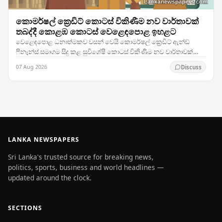
කොමර්ෂල් ක්‍රෙඩිට් කොටස් විකිණීම නව වාර්තාවක්
තබද්දී කොළඹ කොටස් වෙළෙඳපොළ ඉහළට
වෙළෙඳපොළ ධනාත්මකව වසන් වෙයි කොමර්ෂල් ක්‍රෙඩිට් ඇන්ඩ්
ෆිනෑන්ස් සමාගම සිදු කළ සුවිශේෂී කොටස් විකිණීම නව වාර්තාවක්
තබමින් ශ්‍රී ලංකා කොටස් වෙළෙඳාමට උද්දීපනයක් ලබා…
07 Aug 2026
Discuss
LANKA NEWSPAPERS
Sri Lanka's trusted source for breaking news,
politics, sports, business and world headlines —
updated around the clock.
SECTIONS