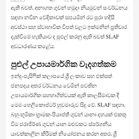
ඇති බවත්, අනාගත ගුවන් හමුදා නියමුවන් සංවර්ධනය
සඳහා නවීන වේදිකාවක් සපයමින් රට පුරා හදිසි
අවස්ථා සහ ස්වාභාවික විපත් වලට ඉක්මනින් ප්‍රතිචාර
දැක්වීමේ හැකියාව ද පුළුල් කරනු ඇති බවත් SLAF
අවධාරණය කළේය.
පුළුල් උපායමාර්ගික වැදගත්කම
ඉන්දු-පැසිෆික් කලාපයේ ශ්‍රී ලංකාව සහ එක්සත්
ජනපදය අතර වර්ධනය වෙමින් පවතින
උපායමාර්ගික සහභාගිත්වයක් ඇති කාලසීමාවක දී
මෙම හෙලිකොප්ටර් හුවමාරුව සිදු වේ. SLAF සඳහා,
බහු-භූමිකා භ්‍රාමක-පියාප්ති ගුවන් යානා දහයක් එකතු
වීම ජරාජීර්ණ ගුවන් යාන මළුවකට ස්පර්ශනීය
යාවත්කාලීන කිරීමක් නියෝජනය කරන අතර, ශ්‍රී