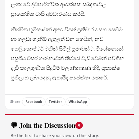
ලංකාවේ ද්විපාර්ශ්වික ආරක්ෂක සබඳතාවල
ප්‍රායෝගික වාසි අවධාරණය කරයි.
නිශ්චිත භූමිකාවන් අතර විපත් ප්‍රතිචාරය සහ සෙවීම්
හා ගලවා ගැනීම් ඇතුළත් වන හෙයින්, නව
හෙලිකොප්ටර් මඟින් සිවිල් ප්‍රජාවන්ට, විශේෂයෙන්
පසුගිය වසර ගණනාවක් තිස්සේ වැඩිවෙමින් පවතින
දැඩි කාලගුණික සිදුවීම් වල aftermath හිදී, ප්‍රත්‍යක්ෂ
ප්‍රතිලාභ ලබාදෙනු ඇතැයිද අපේක්ෂා කෙරේ.
Share:
Facebook
Twitter
WhatsApp
💬 Join the Discussion
0
Be the first to share your view on this story.