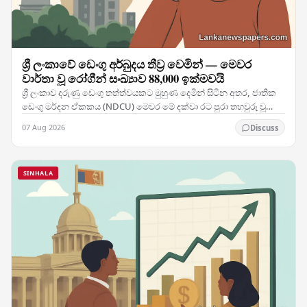
ශ්‍රී ලංකාවේ ඩෙංගු අර්බුදය තීව්‍ර වෙමින් — මෙවර
වාර්තා වූ රෝගීන් සංඛ්‍යාව 88,000 ඉක්මවයි
ශ්‍රී ලංකාව දරුණු ඩෙංගු තත්ත්වයකට මුහුණ දෙමින් සිටින අතර, ජාතික
ඩෙංගු මර්දන ඒකකය (NDCU) මෙවර මේ දක්වා රට පුරා තහවුරු වූ
රෝගීන් 88,088 දෙනෙකු සහ මරණ 63ක් වාර්තා…
07 Aug 2026
Discuss
SINHALA