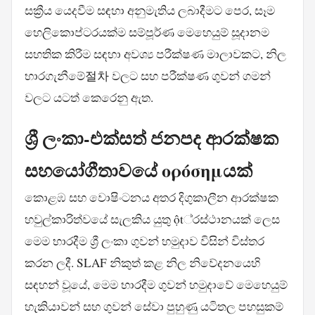
සක්‍රීය යෙදවීම සඳහා අනුමැතිය ලබාදීමට පෙර, සෑම
හෙලිකොප්ටරයක්ම සම්පූර්ණ මෙහෙයුම් සූදානම
සහතික කිරීම සඳහා අවශ්‍ය පරීක්ෂණ මාලාවකට, නිල
භාරගැනීමේ절차 වලට සහ පරීක්ෂණ ගුවන් ගමන්
වලට යටත් කෙරෙනු ඇත.
ශ්‍රී ලංකා-එක්සත් ජනපද ආරක්ෂක
සහයෝගීතාවයේ ορόσημයක්
කොළඹ සහ වොෂිංටනය අතර දිගුකාලීන ආරක්ෂක
හවුල්කාරිත්වයේ සැලකිය යුතු ột්‍රස්ථානයක් ලෙස
මෙම භාරදීම ශ්‍රී ලංකා ගුවන් හමුදාව විසින් විස්තර
කරන ලදී. SLAF නිකුත් කළ නිල නිවේදනයෙහි
සඳහන් වූයේ, මෙම භාරදීම ගුවන් හමුදාවේ මෙහෙයුම්
හැකියාවන් සහ ගුවන් සේවා පුහුණු යටිතල පහසුකම්