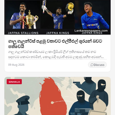
ගාලු ගැලන්ට්ස් පළමු වතාවට එල්පීඑල් ශූරයන් බවට
පත්වෙයි
ගාලු ගැලන්ට්ස් කණ්ඩායම ලංකා ප්‍රිමියර් ලීග් ඉතිහාසයේ තම නම
සදහටම කොටා තබමින්, කොළඹදී පැවති අවම ලකුණු සහිත අවසන්
මහා තරඟයේ දී දස්කම් දක්වා ඔවුන්ගේ මුල්ම…
09 Aug 2026
Discuss
SINHALA