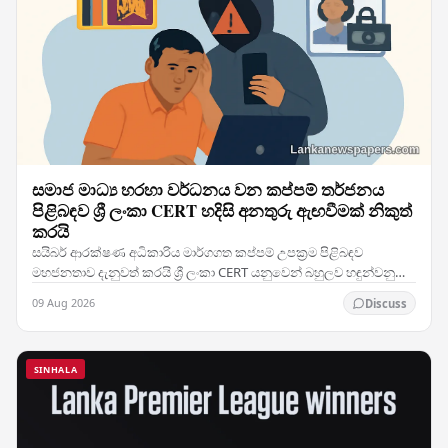
සමාජ මාධ්‍ය හරහා වර්ධනය වන කප්පම් තර්ජනය
පිළිබඳව ශ්‍රී ලංකා CERT හදිසි අනතුරු ඇඟවීමක් නිකුත්
කරයි
සයිබර් ආරක්ෂණ අධිකාරිය මාර්ගගත කප්පම් උපක්‍රම පිළිබඳව
මහජනතාව දැනුවත් කරයි ශ්‍රී ලංකා CERT යනුවෙන් බහුලව හඳුන්වනු
ලබන ශ්‍රී ලංකාවේ පරිගණක හදිසි සූදානම්…
09 Aug 2026
Discuss
SINHALA