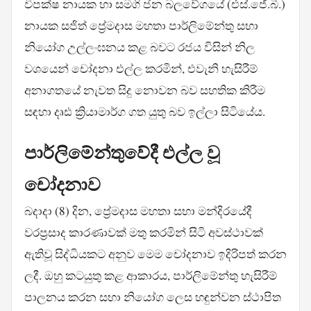
විපක්ෂ නායක හා සමගි ජන බලවේගයේ (එස්.ජේ.බී.)
නායක සජිත් ප්‍රේමදාස මහතා පාර්ලිමේන්තු සභා
නියෝග උල්ලංඝනය කළ බවට රජය විසින් නිල
වශයෙන් චෝදනා එල්ල කරමින්, එවැනි හැසිරීම්
අනාගතයේ නැවත සිදු නොවන බව සහතික කිරීම
සඳහා දෘඪ ක්‍රියාමාර්ග ගත යුතු බව ඉල්ලා සිටියේය.
පාර්ලිමේන්තුවේදී එල්ල වූ
චෝදනාව
බදාදා (8) දින, ප්‍රේමදාස මහතා සභා මන්දිරයේදී
වරප්‍රසාද කාරණාවක් මතු කරමින් සිටි අවස්ථාවක්
ඇතිවූ සිද්ධියකට අනුව මෙම චෝදනාව ඉදිරිපත් කරන
ලදී. ඔහු කටයුතු කළ ආකාරය, පාර්ලිමේන්තු හැසිරීම්
පාලනය කරන සභා නියෝග ලෙස හඳුන්වන ස්ථාපිත