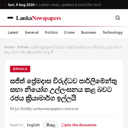
Sun, 9 Aug 2026
Sri Lanka’s news, updated around the clock
Lanka
Newspapers
Latest
General
Politics
Crime
Business
Technology
Home
›
Sinhala
›
සජිත් ප්‍රේමදාස විරුද්ධව පාර්ලිමේන්තු සභා නියෝග උල්ලංඝනය
කළ බවට රජය ක්‍රියාමාර්ග ඉල්ලයි
SINHALA
සජිත් ප්‍රේමදාස විරුද්ධව පාර්ලිමේන්තු
සභා නියෝග උල්ලංඝනය කළ බවට
රජය ක්‍රියාමාර්ග ඉල්ලයි
09 Jul 2026
By Lankanewspapers.com
Local
Read in:
English
සිංහල
Join the discussion