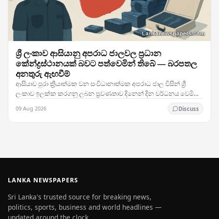
ශ්‍රී ලංකාව ආසියානු අපරාධ ජාලවල ප්‍රධාන
කේන්ද්‍රස්ථානයක් බවට පත්වෙමින් තිබේ — බරපතල
අනතුරු ඇඟවීම්
ආසියාව පුරා ක්‍රියාත්මක වන සංවිධානාත්මක අපරාධ ජාල විසින් ශ්‍රී
ලංකාව ඉලක්ක කරගනු ලබන ප්‍රවණතාව දිනෙන් දින වර්ධනය වෙමින්
පවතින අතර, නීතිය ක්‍රියාත්මක කිරීමේ…
09 Aug 2026
Discuss
LANKA NEWSPAPERS
Sri Lanka's trusted source for breaking news,
politics, sports, business and world headlines —
updated around the clock.