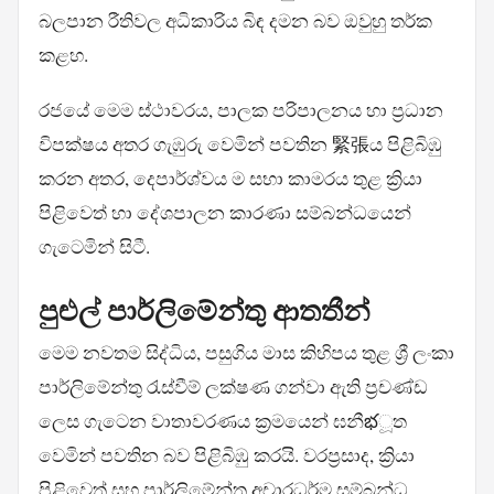
බලපාන රීතිවල අධිකාරිය බිඳ දමන බව ඔවුහු තර්ක
කළහ.
රජයේ මෙම ස්ථාවරය, පාලක පරිපාලනය හා ප්‍රධාන
විපක්ෂය අතර ගැඹුරු වෙමින් පවතින 緊張ය පිළිබිඹු
කරන අතර, දෙපාර්ශ්වය ම සභා කාමරය තුළ ක්‍රියා
පිළිවෙත් හා දේශපාලන කාරණා සම්බන්ධයෙන්
ගැටෙමින් සිටී.
පුළුල් පාර්ලිමේන්තු ආතතීන්
මෙම නවතම සිද්ධිය, පසුගිය මාස කිහිපය තුළ ශ්‍රී ලංකා
පාර්ලිමේන්තු රැස්වීම් ලක්ෂණ ගන්වා ඇති ප්‍රචණ්ඩ
ලෙස ගැටෙන වාතාවරණය ක්‍රමයෙන් ඝනීభූත
වෙමින් පවතින බව පිළිබිඹු කරයි. වරප්‍රසාද, ක්‍රියා
පිළිවෙත් සහ පාර්ලිමේන්තු අචාරධර්ම සම්බන්ධ