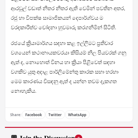
ආරවුල් වඩාත් නිතර නිතර ඇති වෙමින් පවතින අතර,
රජු හා විපක්ෂ සාමාජිකයන් දෙපාර්ශ්වය ම
වරදකාරිත්ව චෝදනා හුවමාරු කරගනිමින් සිටිති.
රජයේ ක්‍රියාමාර්ගය සඳහා කළ ඉල්ලීමට ප්‍රතිචාර
වශයෙන් කථානායකවරයා කිසියම් නිල පියවරක් ගනු
ඇත් ද, නොහොත් විනය හා ක්‍රියා පිළිවෙත් සඳහා
වගකිව යුතු අදාළ පාර්ලිමේන්තු කාරක සභා හරහා
මෙම කාරණය විසඳනු ඇත් ද යන්න තවම දැකගත
නොහැකිය.
Share:
Facebook
Twitter
WhatsApp
💬 Join the Discussion
0