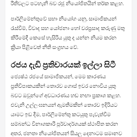
රීතිවලට පටහැනි බව රජු නියෝජිතයින් තර්ක කළහ.
පාර්ලිමේන්තුවේ සභා නියෝග යනු, සාමාජිකයන්
රැස්වීම්, විවාද සහ යෝජනා හෝ වරප්‍රසාද කරුණු මතු
කිරීමේදී කෙසේ හැසිරිය යුතු ද යන්න නියම කරන
ක්‍රියා පිළිවෙත් නීති සංග්‍රහය වේ.
රජය දැඩි ප්‍රතිචාරයක් ඉල්ලා සිටී
ජ්‍යෙෂ්ඨ රජයේ සාමාජිකයන්, මෙම කාරණය
ප්‍රතිවිපාකයකින් තොරව ගොස් ඉවර නොවිය යුතු
බවට ඔවුන්ගේ අවධාරණය හඬ නඟා ප්‍රකාශ කළහ.
එවැනි උල්ලංඝනයන් ඇමතීමකින් තොරව ඉදිරියට
යාමට ඉඩ දීම, පාර්ලිමේන්තු කටයුතු පැවැත්වීම
සම්බන්ධ විනාශකාරී පූර්වාදර්ශයක් ස්ථාපිත කරන
අතර, ජනතා නියෝජිතයන් සියලු දෙනාටම සමානව