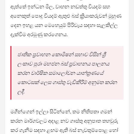
ඇත්තේ ඉන්ධන මිල, වාහන නඩත්තු වියදම් සහ
අනෙකුත් පොදු වියදම් ඇතුළු බස් ක්‍රියාකරුවන් මුහුණ
දෙන ඉහළ යන මෙහෙයුම් පිරිවැය සඳහා සැලකිල්ල
දැක්වීම අරමුණු කරගෙනය.
ජාතික ප්‍රවාහන කොමිෂන් සභාව විසින් ශ්‍රී
ලංකාව පුරා මහජන බස් ප්‍රවාහනය පාලනය
කරන වාර්ෂික සමාලෝචන යාන්ත්‍රණයේ
කොටසක් ලෙස ගාස්තු වැඩිකිරීම් අනුමත කරන
ලදී.
මගීන්ගෙන් ඉල්ලා සිටින්නේ, තම නිතිපතා ගමන්
කරන මාර්ගවලට අදාළ නව ගාස්තු අනුපාත තහවුරු
කර ගැනීම සඳහා ළඟම ඇති බස් නැවතුම්පොළ හෝ