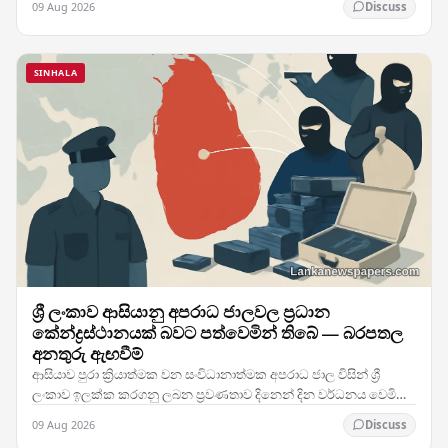
09 Aug 2026
Discuss
SINHALA
ශ්‍රී ලංකාව ආසියානු අපරාධ ජාලවල ප්‍රධාන
කේන්ද්‍රස්ථානයක් බවට පත්වෙමින් තිබේ — බරපතල
අනතුරු ඇඟවීම්
ආසියාව පුරා ක්‍රියාත්මක වන සංවිධානාත්මක අපරාධ ජාල විසින් ශ්‍රී
ලංකාව ඉලක්ක කරගනු ලබන ප්‍රවණතාව දිනෙන් දින වර්ධනය වෙමින්
පවතින අතර, නීතිය ක්‍රියාත්මක කිරීමේ…
09 Aug 2026
Discuss