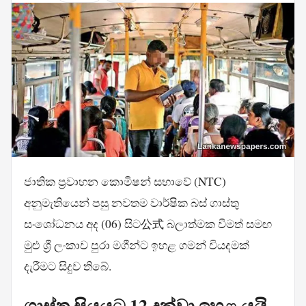
ජාතික ප්‍රවාහන කොමිෂන් සභාවේ (NTC)
අනුමැතියෙන් පසු නවතම වාර්ෂික බස් ගාස්තු
සංශෝධනය අද (06) සිට公式 බලාත්මක වීමත් සමඟ
මුළු ශ්‍රී ලංකාව පුරා මගීන්ට ඉහළ ගමන් වියදමක්
දැරීමට සිදුව තිබේ.
ගාස්තු සියයට 12 දක්වා ඉහළ යයි