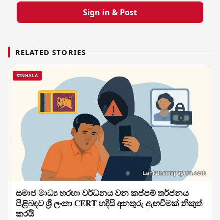
Sign in & Post
RELATED STORIES
SINHALA
සමාජ මාධ්‍ය හරහා වර්ධනය වන කප්පම් තර්ජනය
පිළිබඳව ශ්‍රී ලංකා CERT හදිසි අනතුරු ඇඟවීමක් නිකුත්
කරයි