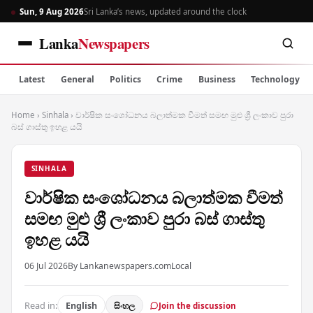
Sun, 9 Aug 2026
Sri Lanka’s news, updated around the clock
Lanka
Newspapers
Latest
General
Politics
Crime
Business
Technology
Home
›
Sinhala
›
වාර්ෂික සංශෝධනය බලාත්මක වීමත් සමඟ මුළු ශ්‍රී ලංකාව පුරා
බස් ගාස්තු ඉහළ යයි
SINHALA
වාර්ෂික සංශෝධනය බලාත්මක වීමත්
සමඟ මුළු ශ්‍රී ලංකාව පුරා බස් ගාස්තු
ඉහළ යයි
06 Jul 2026
By Lankanewspapers.com
Local
Read in:
English
සිංහල
Join the discussion