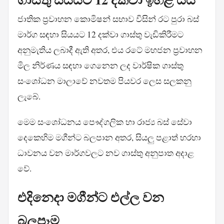
ජාතික ප්‍රවාහන කොමිෂන් සභාව විසින් රට පුරා බස්
මාර්ග සඳහා සියයට 12 දක්වා ගාස්තු වැඩිකිරීමට
අනුමැතිය ලබාදී ඇති අතර, එය රටේ මහජන ප්‍රවාහන
මිල නිර්ණය සඳහා ගෙනෙන ලද වාර්ෂික ගාස්තු
සංශෝධන මාලාවේ නවතම පියවර ලෙස සලකනු
ලැබේ.
මෙම සංශෝධනය පෞද්ගලික හා රාජ්‍ය බස් සේවා
දෙකෙහිම මගීන්ට බලපාන අතර, සියලු පළාත් හරහා
ධාවනය වන මාර්ගවලට නව ගාස්තු අනුපාත අදාළ
වේ.
එදිනෙදා මගීන්ට එල්ල වන
බලපෑම