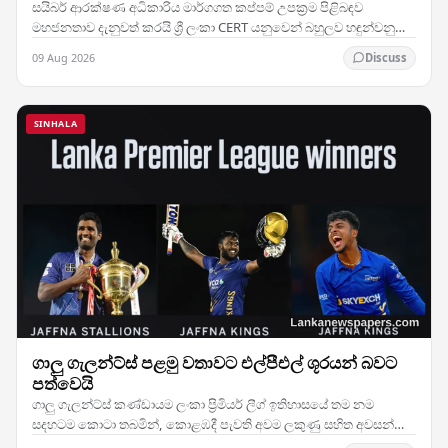
සයිබර් ආරක්ෂණ අධිකාරිය මාර්ගගත කප්පම් උපක්‍රම පිළිබඳව
මහජනතාව දැනුවත් කරයි ශ්‍රී ලංකා CERT යනුවෙන් බහුලව හඳුන්වනු
ලබන ශ්‍රී ලංකාවේ පරිගණක හදිසි සූදානම්…
09 Aug 2026
Discuss
SINHALA
ගාලු ගැලන්ට්ස් පළමු වතාවට එල්පීඑල් ශූරයන් බවට
පත්වෙයි
ගාලු ගැලන්ට්ස් කණ්ඩායම ලංකා ප්‍රිමියර් ලීග් ඉතිහාසයේ තම නම
සදහටම කොටා තබමින්, කොළඹදී පැවති අවම ලකුණු සහිත අවසන්
මහා තරඟයේ දී දස්කම් දක්වා ඔවුන්ගේ මුල්ම…