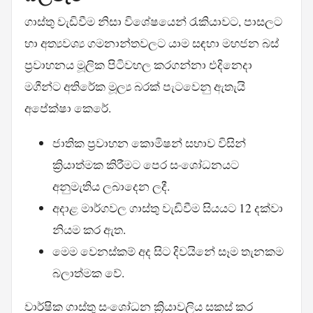
ගාස්තු වැඩිවීම නිසා විශේෂයෙන් රැකියාවට, පාසලට
හා අත්‍යවශ්‍ය ගමනාන්තවලට යාම සඳහා මහජන බස්
ප්‍රවාහනය මූලික පිටිවහල කරගන්නා එදිනෙදා
මගීන්ට අතිරේක මූල්‍ය බරක් පැටවෙනු ඇතැයි
අපේක්ෂා කෙරේ.
ජාතික ප්‍රවාහන කොමිෂන් සභාව විසින්
ක්‍රියාත්මක කිරීමට පෙර සංශෝධනයට
අනුමැතිය ලබාදෙන ලදී.
අදාළ මාර්ගවල ගාස්තු වැඩිවීම සියයට 12 දක්වා
නියම කර ඇත.
මෙම වෙනස්කම් අද සිට දිවයිනේ සෑම තැනකම
බලාත්මක වේ.
වාර්ෂික ගාස්තු සංශෝධන ක්‍රියාවලිය සකස් කර