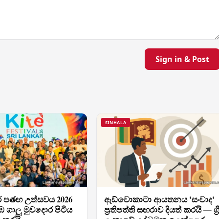
Sign in & Post
SINHALA
තර පతඟ උත්සවය 2026
ඇඩ්වොකාටා ආයතනය 'සංවාද'
 ගාලු මුවදොර පිටිය
ප්‍රතිපත්ති සඟරාව දියත් කරයි — ශ්‍ර