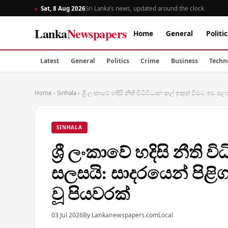
Sat, 8 Aug 2026
Sri Lanka’s news, updated around the clock
Lanka
Newspapers
Home
General
Politic
Latest
General
Politics
Crime
Business
Techn
Home
›
Sinhala
›
ශ්‍රී ලංකාවේ හදිසි නීති විධිවිධාන කල් ඉකුත් වීමට ඉඩ සලස
SINHALA
ශ්‍රී ලංකාවේ හදිසි නීති 
සලසයි: සාදරයෙන් පිළිගත 
වූ පියවරක්
03 Jul 2026
By Lankanewspapers.com
Local