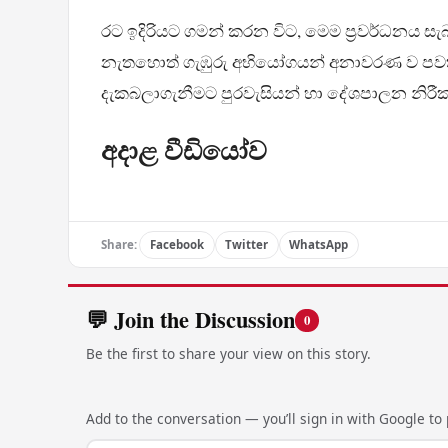
රට ඉදිරියට ගමන් කරන විට, මෙම ප්‍රවර්ධනය සැබ
නැතහොත් ගැඹුරු අභියෝගයන් අනාවරණ ව පවතිද්
දැකබලාගැනීමට පුරවැසියන් හා දේශපාලන නිරී
අදාළ වීඩියෝව
Share:
Facebook
Twitter
WhatsApp
💬 Join the Discussion
0
Be the first to share your view on this story.
Add to the conversation — you’ll sign in with Google to p