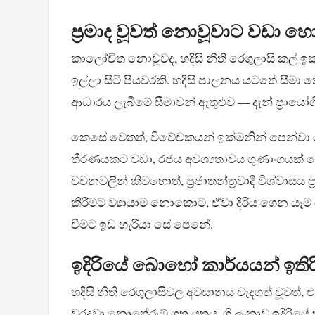
ප්‍රමාද වූවත් නොවූවාට වඩා හ
කාලෝචිත නොවූවද, හදිසි නීති රෙගුලාසි කල් ඉකුත් ව
ඉල්ලා සිටි පියවරකි. හදිසි පාලනය යටතේ සීමා කෙ
ආධාරය ලැබීමේ සීමාවන් ඇතුළුව — දැන් ප්‍රායෝග
කෙසේ වෙතත්, විවේචකයන් ඉක්මනින් පෙන්වා දෙ
තීරණයකට වඩා, රජය අවශ්‍යතාවය ගුණාංගයක් ල
වචනවලින් කිවහොත්, ප්‍රජාතන්ත්‍රවාදී විශ්වාසය ප
කිරීමට ව්‍යායාම නොකොට, ඒවා දිරිය ගෙන යෑ
වීමට ඉඩ හැරියා සේ පෙනේ.
ඉදිරියේ බොහෝ කාර්යයන් ඉති
හදිසි නීති රෙගුලාසිවල අවසානය වැදගත් වූවත්, එය ප
වරදවා නොතේරුම් ගත යුතුය. ශ්‍රී ලංකාව ඉදිරිය