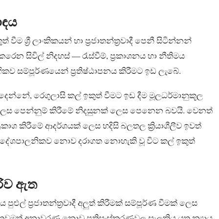
ොඳය
ීම ශ්‍රී ලාංකිකයන් හා ප්‍රජාතන්ත්‍රවාදී පෙනී සිටින්නන්
රෙන සිවිල් නිදහස් — රැස්වීම්, ප්‍රකාශනය හා නීතිමය
ිකව සම්පූර්ණයෙන් ප්‍රතිෂ්ඨාපනය කිරීමට ඉඩ ලැබේ.
න්නේ, රෙගුලාසි කල් ඉකුත් වීමට ඉඩ දීම මූලධර්මානුකූල
ෙස පෙන්නුම් කිරීමේ නිදසුනක් ලෙස පෙනෙන බවයි. වෙනත්
්‍රකාශ කිරීමේ ආදර්ශයක් ලෙස හදිසි බලතල ක්‍රියාශීලීව ඉවත්
ම දේශපාලනිකව නොව දරාගත නොහැකි වූ විට කල් ඉකුත්
රිව ඇත
ුළුල් ප්‍රජාතන්ත්‍රවාදී අලුත් කිරීමක් සම්පූර්ණ වීමක් ලෙස
ේ තවමත් අනාවරණ නොවූ ප්‍රතිසංස්කරණවල සැලකිය යුතු න්‍යාය