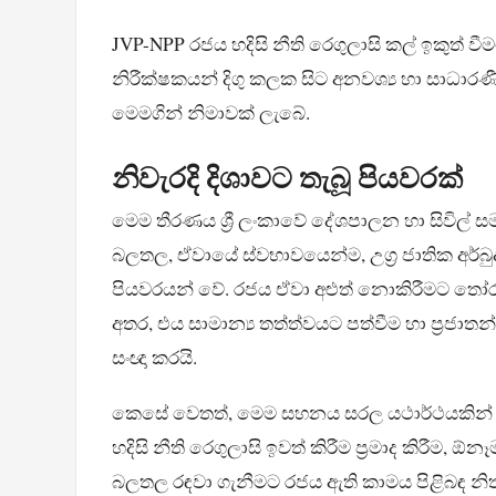
JVP-NPP රජය හදිසි නීති රෙගුලාසි කල් ඉකුත් 
නිරීක්ෂකයන් දිගු කලක සිට අනවශ්‍ය හා ස
මෙමගින් නිමාවක් ලැබේ.
නිවැරදි දිශාවට තැබූ පියවරක්
මෙම තීරණය ශ්‍රී ලංකාවේ දේශපාලන හා සිවිල් ස
බලතල, ඒවායේ ස්වභාවයෙන්ම, උග්‍ර ජාතික අර්
පියවරයන් වේ. රජය ඒවා අළුත් නොකිරීමට තෝර
අතර, එය සාමාන්‍ය තත්ත්වයට පත්වීම හා ප්‍රජා
සංඥා කරයි.
කෙසේ වෙතත්, මෙම සහනය සරල යථාර්ථයකින් මිශ්
හදිසි නීති රෙගුලාසි ඉවත් කිරීම ප්‍රමාද කිරීම
බලතල රඳවා ගැනීමට රජය ඇති කාමය පිළිබඳ නිත්‍ය 