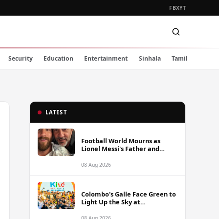
FB
X
YT
Security
Education
Entertainment
Sinhala
Tamil
LATEST
Football World Mourns as
Lionel Messi's Father and
Lifelong Advisor Jorge Messi
Dies at 68
08 Aug 2026
Colombo's Galle Face Green to
Light Up the Sky at
International Kite Festival
2026
08 Aug 2026