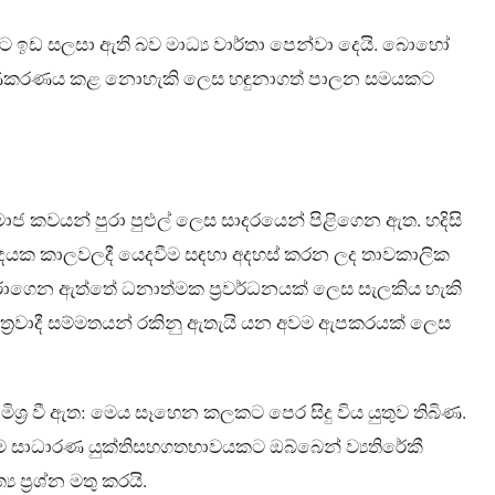
වීමට ඉඩ සලසා ඇති බව මාධ්‍ය වාර්තා පෙන්වා දෙයි. බොහෝ
ාධාරණීකරණය කළ නොහැකි ලෙස හඳුනාගත් පාලන සමයකට
මාජ කවයන් පුරා පුළුල් ලෙස සාදරයෙන් පිළිගෙන ඇත. හදිසි
බුදයක කාලවලදී යෙදවීම සඳහා අදහස් කරන ලද තාවකාලික
ාගෙන ඇත්තේ ධනාත්මක ප්‍රවර්ධනයක් ලෙස සැලකිය හැකි
තන්ත්‍රවාදී සම්මතයන් රකිනු ඇතැයි යන අවම ඇපකරයක් ලෙස
‍ර වී ඇත: මෙය සෑහෙන කලකට පෙර සිදු විය යුතුව තිබිණ.
, ඕනෑම සාධාරණ යුක්තිසහගතභාවයකට ඔබ්බෙන් ව්‍යතිරේකී
ප්‍රශ්න මතු කරයි.