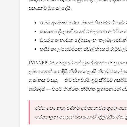
පත්‍රයකට මුහුණ දෙයි:
රාජ්‍ය ආයතන හරහා ආයතනික ස්වාධීනත්වය
සාමාන්‍ය ශ්‍රී ලාංකිකයන්ට බලපාන ආර්ථික ග
වසර ගණනාවක දේශපාලන කළඹලාවෙන් ප
හදිසි කාල පියවරයන් සිවිල් නිදහස් රාමුව
JVP-NPP රජය බලයට පත් වූයේ මහජන බලාපොරො
ලබාගෙනත්ය. හදිසි නීති රෙගුලාසි නිහඬව කල් ඉ
ගණනකට පසු — එම ජනවරම ඉටු කිරීමට අකර්මාන්‍
කරදෙයි — එයට නිශ්චිත, නිර්භීත ප්‍රශාසනයක් අවශ
රජය පෙනෙන විදිහට අවශ්‍යතාවය ගුණාංගයක්
දේශපාලන පහසුව මත නොව, මූලධර්ම මත ක්‍