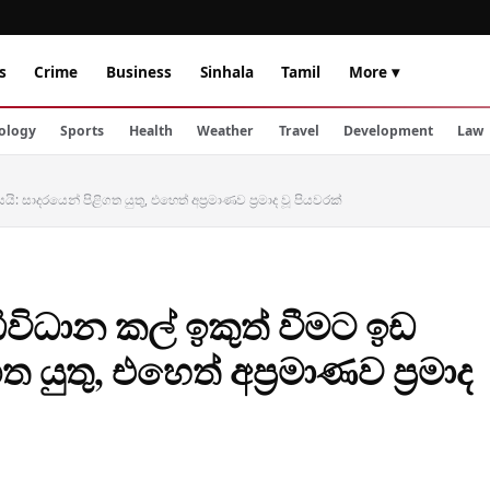
s
Crime
Business
Sinhala
Tamil
More ▾
ology
Sports
Health
Weather
Travel
Development
Law
යි: සාදරයෙන් පිළිගත යුතු, එහෙත් අප්‍රමාණව ප්‍රමාද වූ පියවරක්
විධිවිධාන කල් ඉකුත් වීමට ඉඩ
යුතු, එහෙත් අප්‍රමාණව ප්‍රමාද