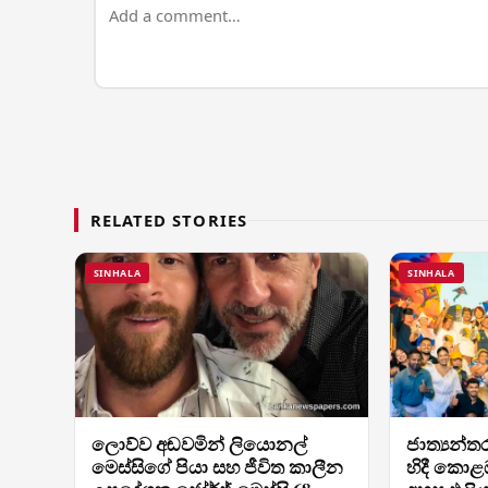
RELATED STORIES
SINHALA
SINHALA
ලොව්ව අඬවමින් ලියොනල්
ජාත්‍යන්
මෙස්සිගේ පියා සහ ජීවිත කාලීන
හිදී කොළඹ