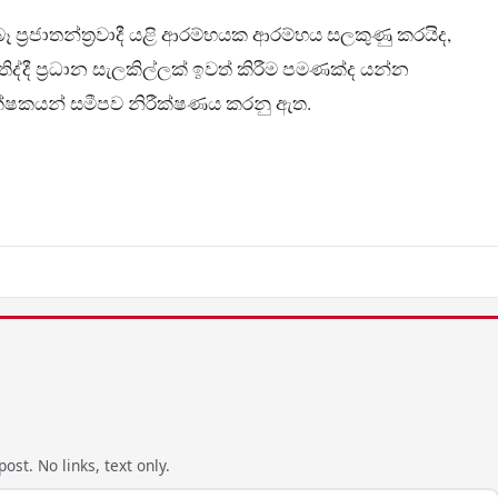
ෑ ප්‍රජාතන්ත්‍රවාදී යළි ආරම්භයක ආරම්භය සලකුණු කරයිද,
දී ප්‍රධාන සැලකිල්ලක් ඉවත් කිරීම පමණක්ද යන්න
ක්ෂකයන් සමීපව නිරීක්ෂණය කරනු ඇත.
ost. No links, text only.