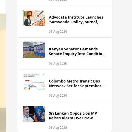
Advocata Institute Launches
'Samvaada' Policy Journal,
Takes Aim at Sri Lanka's
Inflation Targeting
08 Aug 2026
Framework
Kenyan Senator Demands
Senate Inquiry Into Conditions
Facing Over 3,000 Hela
Apparel Workers in Nairobi
08 Aug 2026
Colombo Metro Transit Bus
Network Set for September
Launch, Minister Reveals
Route Plan
08 Aug 2026
Sri Lankan Opposition MP
Raises Alarm Over New
Passport Quality Issues
Causing Overseas Rejections
08 Aug 2026