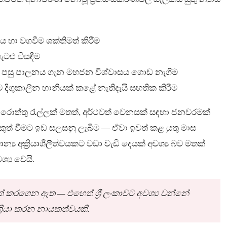
 හා වගවීම ශක්තිමත් කිරීම
ැටළු විසඳීම
සු පාලනය ගැන මහජන විශ්වාසය ගොඩ නැගීම
ලට දිගුකාලීන හානියක් කළේ නැතිදැයි සහතික කිරීම
ත්තු රැල්ලක් මතත්, අර්ථවත් වෙනසක් සඳහා ජනවරමක්
කුත් වීමට ඉඩ සලසනු ලැබීම — ඒවා ඉවත් කළ යුතු මාස
ය අක්‍රියාශීලීත්වයකට වඩා වැඩි දෙයක් අවශ්‍ය බව මතක්
්‍ය වෙයි.
 කරගෙන ඇත — එහෙත් ශ්‍රී ලංකාවට අවශ්‍ය වන්නේ
රියා කරන නායකත්වයකි.