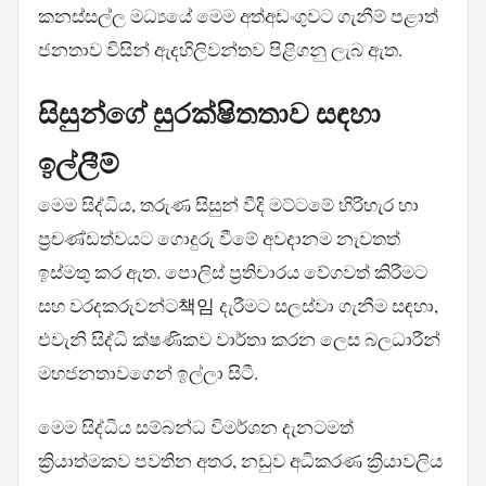
කනස්සල්ල මධ්‍යයේ මෙම අත්අඩංගුවට ගැනීම් පළාත්
ජනතාව විසින් ඇදහිලිවන්තව පිළිගනු ලැබ ඇත.
සිසුන්ගේ සුරක්ෂිතතාව සඳහා
ඉල්ලීම්
මෙම සිද්ධිය, තරුණ සිසුන් වීදි මට්ටමේ හිරිහැර හා
ප්‍රචණ්ඩත්වයට ගොදුරු වීමේ අවදානම නැවතත්
ඉස්මතු කර ඇත. පොලිස් ප්‍රතිචාරය වේගවත් කිරීමට
සහ වරදකරුවන්ට책임 දැරීමට සලස්වා ගැනීම සඳහා,
එවැනි සිද්ධි ක්ෂණිකව වාර්තා කරන ලෙස බලධාරීන්
මහජනතාවගෙන් ඉල්ලා සිටී.
මෙම සිද්ධිය සම්බන්ධ විමර්ශන දැනටමත්
ක්‍රියාත්මකව පවතින අතර, නඩුව අධිකරණ ක්‍රියාවලිය