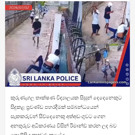
කුරුණෑගල තාක්ෂණ විද්‍යාලයක සිසුන් දෙදෙනෙකුට
සිදුකළ ප්‍රචණ්ඩ පහරදීමක් සම්බන්ධයෙන්
සැකකරුවන් සිව්දෙනෙකු අත්අඩංගුවට ගෙන
අනතුරුව අධිකරණය විසින් රිමාන්ඩ් කරන ලද බව
පොලිසිය තහවුරු කළේය.