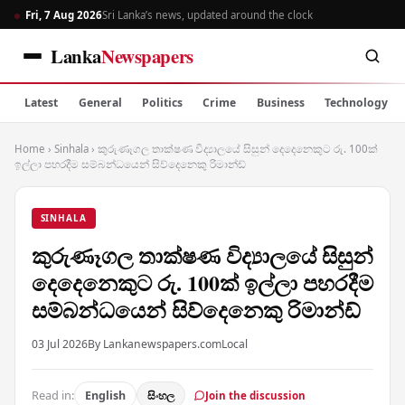
Fri, 7 Aug 2026
Sri Lanka’s news, updated around the clock
Lanka
Newspapers
Latest
General
Politics
Crime
Business
Technology
Home
›
Sinhala
›
කුරුණෑගල තාක්ෂණ විද්‍යාලයේ සිසුන් දෙදෙනෙකුට රු. 100ක්
ඉල්ලා පහරදීම සම්බන්ධයෙන් සිව්දෙනෙකු රිමාන්ඩ්
SINHALA
කුරුණෑගල තාක්ෂණ විද්‍යාලයේ සිසුන්
දෙදෙනෙකුට රු. 100ක් ඉල්ලා පහරදීම
සම්බන්ධයෙන් සිව්දෙනෙකු රිමාන්ඩ්
03 Jul 2026
By Lankanewspapers.com
Local
Read in:
English
සිංහල
Join the discussion