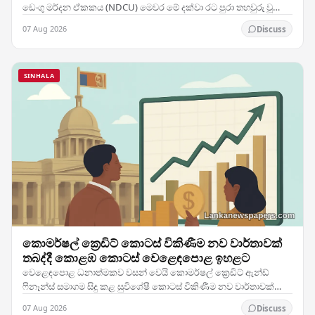
ඩෙංගු මර්දන ඒකකය (NDCU) මෙවර මේ දක්වා රට පුරා තහවුරු වූ
රෝගීන් 88,088 දෙනෙකු සහ මරණ 63ක් වාර්තා…
07 Aug 2026
Discuss
SINHALA
කොමර්ෂල් ක්‍රෙඩිට් කොටස් විකිණීම නව වාර්තාවක්
තබද්දී කොළඹ කොටස් වෙළෙඳපොළ ඉහළට
වෙළෙඳපොළ ධනාත්මකව වසන් වෙයි කොමර්ෂල් ක්‍රෙඩිට් ඇන්ඩ්
ෆිනෑන්ස් සමාගම සිදු කළ සුවිශේෂී කොටස් විකිණීම නව වාර්තාවක්
තබමින් ශ්‍රී ලංකා කොටස් වෙළෙඳාමට උද්දීපනයක් ලබා…
07 Aug 2026
Discuss