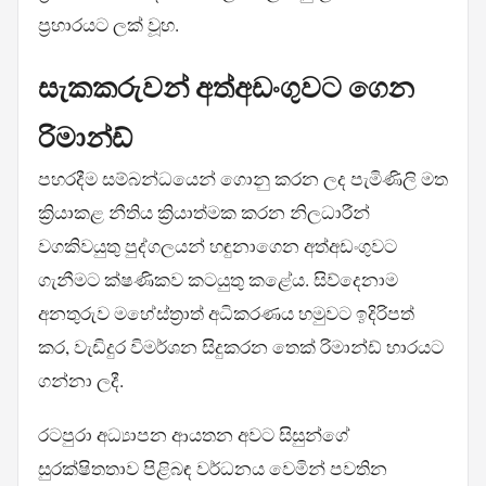
ප්‍රහාරයට ලක් වූහ.
සැකකරුවන් අත්අඩංගුවට ගෙන
රිමාන්ඩ්
පහරදීම සම්බන්ධයෙන් ගොනු කරන ලද පැමිණිලි මත
ක්‍රියාකළ නීතිය ක්‍රියාත්මක කරන නිලධාරීන්
වගකිවයුතු පුද්ගලයන් හඳුනාගෙන අත්අඩංගුවට
ගැනීමට ක්ෂණිකව කටයුතු කළේය. සිව්දෙනාම
අනතුරුව මහේස්ත්‍රාත් අධිකරණය හමුවට ඉදිරිපත්
කර, වැඩිදුර විමර්ශන සිදුකරන තෙක් රිමාන්ඩ් භාරයට
ගන්නා ලදී.
රටපුරා අධ්‍යාපන ආයතන අවට සිසුන්ගේ
සුරක්ෂිතතාව පිළිබඳ වර්ධනය වෙමින් පවතින