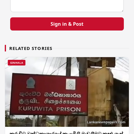
Sign in & Post
RELATED STORIES
SINHALA
කුරුවිට බන්ධනාගාරයේ කැළඹිලි මැඩලීමට කඳුළු ගෑස්