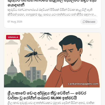
යොදාගනී
කුරුවිට බන්ධනාගාරයේ රැඳවියන් පිරිසක් විසින් විවෘත කැළඹිලි ඇති
කිරීමත් සමඟ, පහසුකම් තුළ සාමය යථා තත්ත්වයට පත් කිරීම සඳහා හදිසි
මැදිහත්වීමකට ලක් කිරීමට බලධාරීන්…
07 Aug 2026
Discuss
SINHALA
ශ්‍රී ලංකාවේ ඩෙංගු අර්බුදය තීව්‍ර වෙමින් — මෙවර
වාර්තා වූ රෝගීන් සංඛ්‍යාව 88,000 ඉක්මවයි
ශ්‍රී ලංකාව දරුණු ඩෙංගු තත්ත්වයකට මුහුණ දෙමින් සිටින අතර, ජාතික