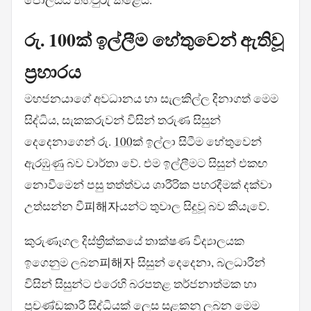
රු. 100ක් ඉල්ලීම හේතුවෙන් ඇතිවූ
ප්‍රහාරය
මහජනයාගේ අවධානය හා සැලකිල්ල දිනාගත් මෙම
සිද්ධිය, සැකකරුවන් විසින් තරුණ සිසුන්
දෙදෙනාගෙන් රු.
100
ක් ඉල්ලා සිටීම හේතුවෙන්
ඇරඹුණු බව වාර්තා වේ. එම ඉල්ලීමට සිසුන් එකඟ
නොවීමෙන් පසු තත්ත්වය ශාරීරික පහරදීමක් දක්වා
උත්සන්න වී피해자යන්ට තුවාල සිදුවූ බව කියැවේ.
කුරුණෑගල දිස්ත්‍රික්කයේ තාක්ෂණ විද්‍යාලයක
ඉගෙනුම ලබන피해자 සිසුන් දෙදෙනා, බලධාරීන්
විසින් සිසුන්ට එරෙහි බරපතළ තර්ජනාත්මක හා
ප්‍රචණ්ඩකාරී සිද්ධියක් ලෙස සළකනු ලබන මෙම