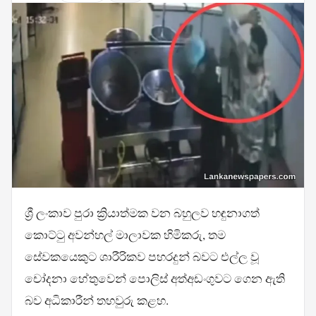
ශ්‍රී ලංකාව පුරා ක්‍රියාත්මක වන බහුලව හඳුනාගත්
කොට්ටු අවන්හල් මාලාවක හිමිකරු, තම
සේවකයෙකුට ශාරීරිකව පහරදුන් බවට එල්ල වූ
චෝදනා හේතුවෙන් පොලිස් අත්අඩංගුවට ගෙන ඇති
බව අධිකාරීන් තහවුරු කළහ.