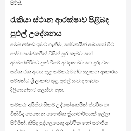
සිටිති.
රැකියා ස්ථාන ආරක්ෂාව පිළිබඳ
පුළුල් උදේශනය
මෙම අත්අඩංගුවට ගැනීම, සේවකයින් බොහෝ විට
සේවායෝජකයින් විසින් සූරාකෑමට හෝ
අවමන්කිරීමට ලක් වීමේ අවදානමට ගොදුරු වන
සත්කාරක අංශය තුළ කම්කරුවන්ට සලකන ආකාරය
සම්බන්ධ ශ්‍රී ලංකාව තුළ පුළුල් සංවාද නැවත
දිලිසෙන්නට සලස්වා ඇත.
කම්කරු අයිතිවාසිකම් උද්ඝෝෂකයින් ත්වරිත හා
විනිවිද පෙනෙන නෛතික ක්‍රියාමාර්ගයක් ඉල්ලා
සිටිමින්, කිසිදු පුද්ගලයෙකු ආර්ථික හෝ සමාජීය