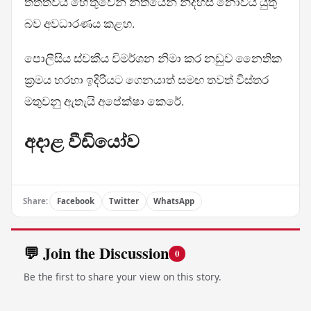
තත්ත්වය හේතුවෙන් නීතියෙන් නිදහස් නොවිය යුතු
බව අවධාරණය කළහ.
පොලීසිය ස්වකීය විමර්ශන නිමා කර නඩුව නෛතික
ක්‍රමය හරහා ඉදිරියට ගෙනයාත් සමඟ තවත් විස්තර
මතුවනු ඇතැයි අපේක්ෂා කෙරේ.
අදාළ වීඩියෝව
Share:
Facebook
Twitter
WhatsApp
💬 Join the Discussion
0
Be the first to share your view on this story.