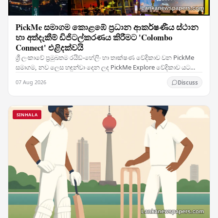
PickMe සමාගම කොළඹේ ප්‍රධාන ආකර්ෂණීය ස්ථාන
හා අත්දැකීම් ඩිජිටල්කරණය කිරීමට 'Colombo
Connect' එළිදක්වයි
ශ්‍රී ලංකාවේ ප්‍රමුඛතම රයිඩ්-හේලිං හා තාක්ෂණ වේදිකාව වන PickMe
සමාගම, නව ලෙස හඳුන්වා දෙන ලද PickMe Explore වේදිකාව යටතේ
මුල් ප්‍රධාන සේවාව ලෙස Colombo Connect…
07 Aug 2026
Discuss
SINHALA