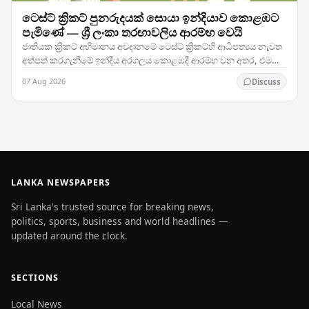
ටෙස්ට් ක්‍රිකට් පුනරුදයක් සොයා ඉන්දියාව කොළඹට
පැමිණේ — ශ්‍රී ලංකා තරඟාවලිය ආරම්භ වෙයි
ජාතියක ක්‍රිකට් අභිමානය අවදානමේ ටෙස්ට් ක්‍රිකට්හි ආධිපත්‍යය නැවත
අත්පත් කරගැනීමේ ඉන්දීය අරගලය කොළඹදී ආරම්භ වන අතර, එම
කණ්ඩායම ශ්‍රී ලංකාව සමඟ සංචාරකයන් සඳහා…
07 Aug 2026
Discuss
LANKA NEWSPAPERS
Sri Lanka's trusted source for breaking news,
politics, sports, business and world headlines —
updated around the clock.
SECTIONS
Local News