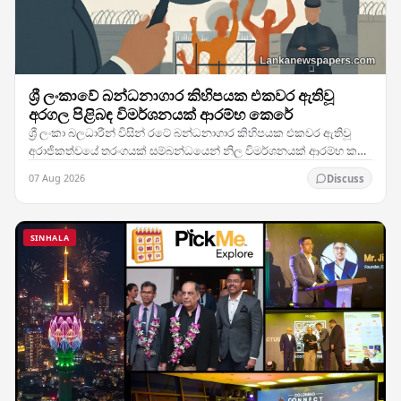
ශ්‍රී ලංකාවේ බන්ධනාගාර කිහිපයක එකවර ඇතිවූ
අරගල පිළිබඳ විමර්ශනයක් ආරම්භ කෙරේ
ශ්‍රී ලංකා බලධාරීන් විසින් රටේ බන්ධනාගාර කිහිපයක එකවර ඇතිවූ
අරාජිකත්වයේ තරංගයක් සම්බන්ධයෙන් නිල විමර්ශනයක් ආරම්භ කර
ඇති අතර, මෙම කලබලකාරී සිදුවීම් හුදකලා…
07 Aug 2026
Discuss
SINHALA