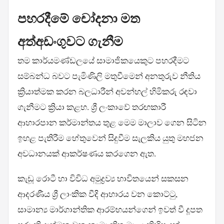
පහරදීමේ චෝදනා මත
අත්අඩංගුවට ගැනීම
තම කාර්යමණ්ඩලයේ සාමාජිකයෙකුට පහරදීමට
සම්බන්ධ බවට පැමිණිලි මතුවීමෙන් අනතුරුව නීතිය
ක්‍රියාත්මක කරන බලධාරීන් අවන්හල් හිමිකරු රඳවා
ගැනීමට ක්‍රියා කළහ. ශ්‍රී ලංකාවේ තරඟකාරී
ආහාරපාන කර්මාන්තය තුළ මෙම මාලාව ගෙන සිටින
ඉහළ පැතිරීම හේතුවෙන් සිදුවීම සැලකිය යුතු මහජන
අවධානයක් ආකර්ෂණය කරගෙන ඇත.
කැඩූ රොටී හා විවිධ අමුද්‍රව්‍ය භාවිතයෙන් සකසන
ආදරණීය ශ්‍රී ලාංකික වීදි ආහාරය වන කොට්ටු,
සාමාන්‍ය මාර්ගාන්තික ආරම්භයන්ගෙන් ඉවත් වී දූපත