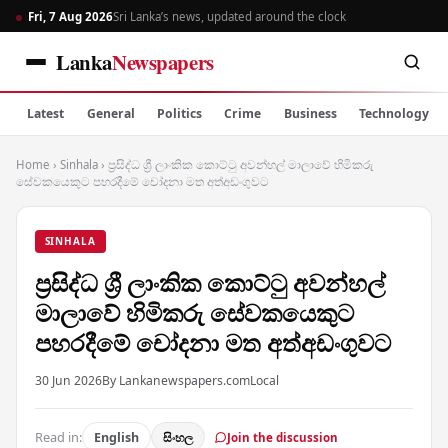
Fri, 7 Aug 2026
Sri Lanka’s news, updated around the clock
Lanka
Newspapers
Latest
General
Politics
Crime
Business
Technology
Home
›
Sinhala
›
ප්‍රසිද්ධ ශ්‍රී ලාංකික කොට්ටු අවන්හල් මාලාවේ හිමිකරු
සේවකයෙකුට පහරදීමේ චෝදනා මත අත්අඩංගුවට
SINHALA
ප්‍රසිද්ධ ශ්‍රී ලාංකික කොට්ටු අවන්හල්
මාලාවේ හිමිකරු සේවකයෙකුට
පහරදීමේ චෝදනා මත අත්අඩංගුවට
30 Jun 2026
By Lankanewspapers.com
Local
Read in:
English
සිංහල
Join the discussion