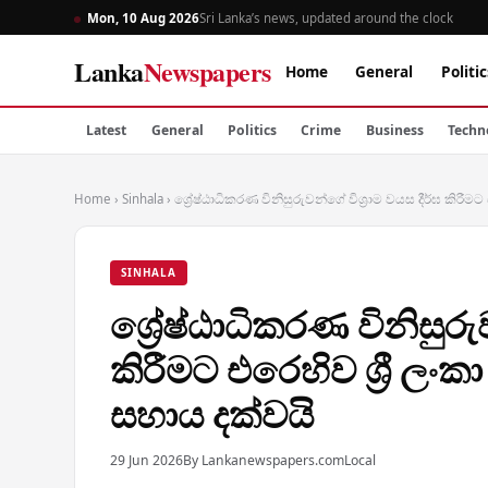
Mon, 10 Aug 2026
Sri Lanka’s news, updated around the clock
Lanka
Newspapers
Home
General
Politic
Latest
General
Politics
Crime
Business
Techn
Home
›
Sinhala
›
ශ්‍රේෂ්ඨාධිකරණ විනිසුරුවන්ගේ විශ්‍රාම වයස දීර්ඝ කිරී
SINHALA
ශ්‍රේෂ්ඨාධිකරණ විනිසුරු
කිරීමට එරෙහිව ශ්‍රී ල
සහාය දක්වයි
29 Jun 2026
By Lankanewspapers.com
Local