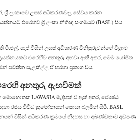
ින්, ශ්‍රී ලංකාවේ උසස් අධිකරණවල සේවය කරන
ප්‍රයත්නයට එරෙහිව ශ්‍රී ලංකා නීතිඥ සංගමයට (BASL) සිය
ි ටී.එල්. යැප් විසින් උසස් අධිකරණ විනිසුරුවන්ගේ විශ්‍රාම
ප්‍රයත්නයකට එරෙහිව අනතුරු අඟවා ඇති අතර, මෙම යෝජිත
් පවතින සැලකිල්ල ඒ හරහා ප්‍රකාශ විය.
 එරෙහි අනතුරු ඇඟවීමක්
මක මොහොතක LAWASIA මැදිහත් වී ඇති අතර, ජ්‍යෙෂ්ඨ
ඳහා රජය විවිධ ක්‍රමෝපායන් සොයා බලමින් සිටී. BASL
ත්නයන් විසින් අධිකරණ ක්‍රමයේ නිදහස හා අඛණ්ඩතාව අඩපණ