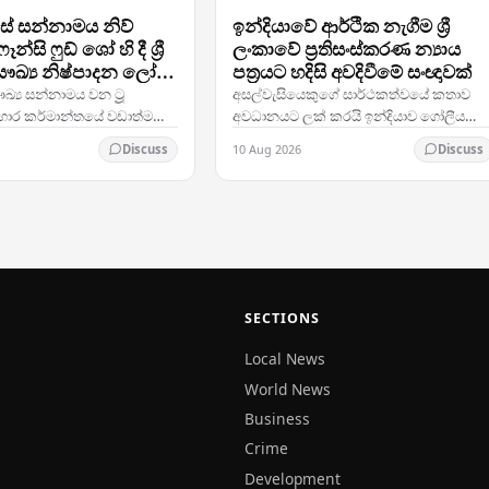
නීස් සන්නාමය නිව්
ඉන්දියාවේ ආර්ථික නැගීම ශ්‍රී
න්සි ෆුඩ් ශෝ හි දී ශ්‍රී
ලංකාවේ ප්‍රතිසංස්කරණ න්‍යාය
ෞඛ්‍ය නිෂ්පාදන ලෝක
පත්‍රයට හදිසි අවදිවීමේ සංඥාවක්
ඉදිරිපත් කරයි
ෞඛ්‍ය සන්නාමය වන ට්‍රූ
අසල්වැසියෙකුගේ සාර්ථකත්වයේ කතාව
හාර කර්මාන්තයේ වඩාත්ම
අවධානයට ලක් කරයි ඉන්දියාව ගෝලීය
සවයන්ගෙන් එකක් වන නිව්
වේදිකාවේ සිය ආශ්චර්යමත් ආර්ථික නැගීම
10 Aug 2026
Discuss
Discuss
 සමර් ෆෑන්සි ෆුඩ් ශෝ හි දී
අඛණ්ඩව ඉදිරියට ගෙන යන අතර, ශ්‍රී ලංකා
ී…
දැන් තීරණාත්මක…
SECTIONS
Local News
World News
Business
Crime
Development