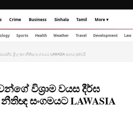
s
Crime
Business
Sinhala
Tamil
More ▾
ology
Sports
Health
Weather
Travel
Development
Law
මට එරෙහිව ශ්‍රී ලංකා නීතිඥ සංගමයට LAWASIA සහාය දක්වයි
වන්ගේ විශ්‍රාම වයස දීර්ඝ
ංකා නීතිඥ සංගමයට LAWASIA