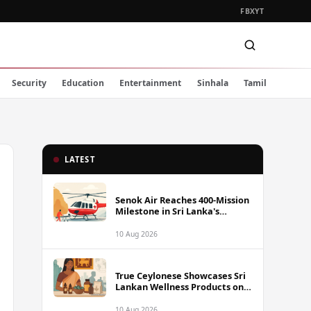
FB
X
YT
Security
Education
Entertainment
Sinhala
Tamil
LATEST
Senok Air Reaches 400-Mission
Milestone in Sri Lanka's
Helicopter Air Ambulance
Services
10 Aug 2026
True Ceylonese Showcases Sri
Lankan Wellness Products on
the World Stage at New York's
Fancy Food Show
10 Aug 2026