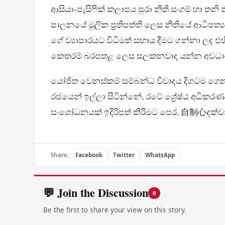
ආසියා-පැසිෆික් කලාපය පුරා නීති සංගම් හා තන
පාලනයේ මූලික ප්‍රතිපත්ති ලෙස නීතියේ ආධිපත්‍
ගේ ව්‍යාපාරයට විධිමත් සහාය දීමට ගන්නා ලද එහ
කෙතරම් බරපතළ ලෙස සලකනවාද යන්න අවධා
යෝජිත වෙනස්කම් සම්බන්ධ විවාදය දිගටම ගෙන 
රජයෙන් ඉල්ලා සිටින්නේ, රටේ ශ්‍රේෂ්ඨ අධික
සංශෝධනයක් ඉදිරිපත් කිරීමට පෙර, 自制心දක්
Share:
Facebook
Twitter
WhatsApp
💬 Join the Discussion
0
Be the first to share your view on this story.