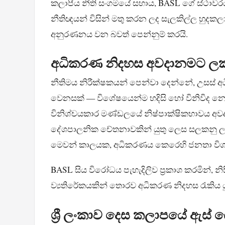
කලාපීය නීති සංගමයේ සහාය, BASL ගේ ස්ථාවරයට ස
නීතිඥයන් විසින් මතු කරන ලද සැලකිල්ල හුදකලා 
අනුරණනය වන බවත් පෙන්නුම් කරයි.
අධිකරණ නිදහස අවදානමට ල
නීතිමය නිරීක්ෂකයන් පෙන්වා දෙන්නේ, උසස් අධ
වෙනසක් — විශේෂයෙන්ම හදිසි හෝ විනිවිද නොප
විනිශ්චයකාර මණ්ඩලයේ නිෂ්පාක්ෂිකභාවය අවදාන
දේශපාලනික චේතනාවකින් යුතු ලෙස සලකනු ලැබු
මෙවන් කාලයක, අධිකරණය කෙරෙහි ජනතා විශ
BASL සිය විරෝධය පැහැදිලිව ප්‍රකාශ කරමින්, නිසි
ව්‍යතිරේකයකින් තොරව අධිකරණ නිදහස රැකිය යු
ශ්‍රී ලංකාව දෙස කලාපයේ ඇස්