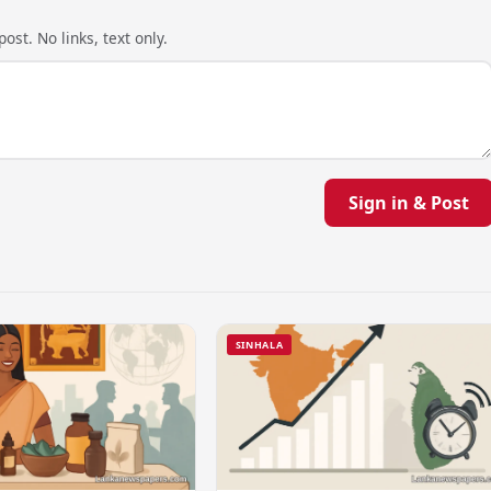
ost. No links, text only.
Sign in & Post
SINHALA