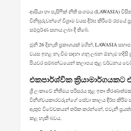
ආසියා හා පැසිෆික් නීති සංගමය (LAWASIA) විස
විනිසුරුවන්ගේ විශ්‍රාම වයස දීර්ඝ කිරීමේ රජයේ 
සම්පූර්ණ සහාය ලබා දී තිබේ.
ජූනි 26 දිනැති ප්‍රකාශයක් මගින්, LAWASIA සභාපත
වයස ඉහළ නැංවීම සඳහා ගනු ලබන ඕනෑම හදිසි 
පියවර සම්බන්ධයෙන් කලාපය තුළ වර්ධනය වෙමින
එකපාර්ශ්වික ක්‍රියාමාර්ගයකට
ශ්‍රී ලංකාවේ නීතිමය පරිසරය තුළ ඉතා තීරණාත්
විනිශ්චයකාරවරුන්ගේ සේවා කාලය දීර්ඝ කිරීම ස
ඇතුළු විවේචකයන් තර්ක කරන්නේ, එවැනි ප්‍රය
කළ හැකි බවය.