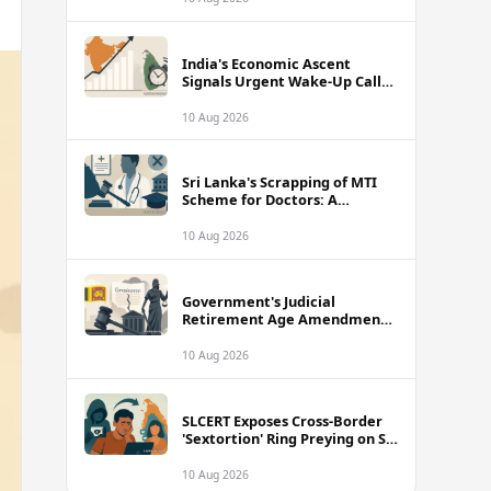
India's Economic Ascent
Signals Urgent Wake-Up Call
for Sri Lanka's Reform Agenda
10 Aug 2026
Sri Lanka's Scrapping of MTI
Scheme for Doctors: A
Defining Moment for Medical
Education Reform
10 Aug 2026
Government's Judicial
Retirement Age Amendment
Slammed as Constitutional
Smokescreen
10 Aug 2026
SLCERT Exposes Cross-Border
'Sextortion' Ring Preying on Sri
Lankan Social Media Users
10 Aug 2026