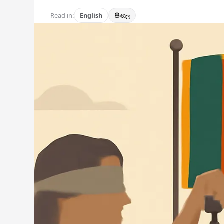
Read in:
English
සිංහල