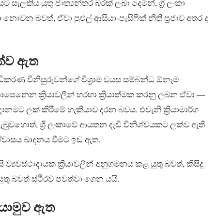
ැලකිය යුතු ජාත්‍යන්තර බරක් ලබා දෙමින්, ශ්‍රී ලංකා
නොවන බවත්, ඒවා පුළුල් ආසියා-පැසිෆික් නීති ප්‍රජාව අතර ද
ක්ව ඇත
ිකරණ විනිසුරුවන්ගේ විශ්‍රාම වයස සම්බන්ධ ඕනෑම
ෙනෙන ක්‍රියාවලීන් හරහා ක්‍රියාත්මක කරනු ලබන ඒවා —
මට ලක් කිරීමේ හැකියාව දරන බවය. එවැනි ක්‍රියාමාර්ග
වහොත්, ශ්‍රී ලංකාවේ ආයතන දැඩි විනිශ්චයකට ලක්ව ඇති
්වාසය ඛාදනය වීමට ඉඩ ඇත.
 ව්‍යවස්ථාදායක ක්‍රියාවලීන් අනුගමනය කළ යුතු බවත්, කිසිදු
තු බවත් ස්ථිරව පවත්වා ගෙන යයි.
 යොමුව ඇත