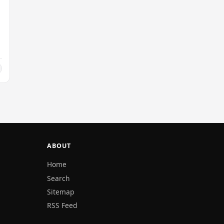
ව
ABOUT
Home
Search
Sitemap
RSS Feed