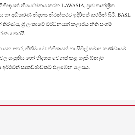
ි නීතිඥයන් නියෝජනය කරන LAWASIA, ප්‍රජාතාන්ත්‍රික
යය හා අධිකරණ නිදහස නිරන්තරව ඉදිරිපත් කරමින් සිටී. BASL
ි තීරණය, ශ්‍රී ලංකාවේ වර්ධනයන් කලාපීය නීති සංගම්
රණය කරයි.
යන අතර, නීතිමය වෘත්තිකයන් හා සිවිල් සමාජ කණ්ඩායම්
රණවල සංයුතිය හෝ නිදහස වෙනස් කළ හැකි ඕනෑම
වා අර්ථවත් සාකච්ඡාවකට එළඹෙන ලෙසය.