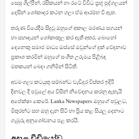
සෙසු ශිල්පීන්, රසිකයන් හා රටේ විවිධ ප්‍රභූ පුද්ගලයන්
දෙසින් ශෝකාදර කථන ගලා ඒම ආරම්භ වී ඇත.
තරුණ වියේදීම සිදුවූ ඔහුගේ අකාල මරණය සගයන්
හා සහෘදයන් ශෝකාකූල කර ඇති අතර, බොහෝ
දෙනෙකු සමාජ මාධ්‍ය ඔස්සේ ඔවුන්ගේ දුක් වේදනාව
ප්‍රකාශ කරමින් ඔහුගේ සංගීත උරුමය පිළිබඳ
මතකයන් බෙදා ගනිමින් සිටිති.
අවමංගල්‍ය කටයුතු සම්බන්ධ වැඩිදුර විස්තර ඉදිරි
දිනවල දී පවුලේ අය විසින් නිවේදනය කරනු ඇතැයි
අපේක්ෂා කෙරේ. Lanka Newspapers ඔහුගේ පවුලට,
මිතුරන්ට සහ ඔහු දැන සිටි හා ප්‍රිය කළ සියලු දෙනාට
ගැඹුරු අනුශෝචනය පළ කරයි.
අදාළ වීඩියෝව