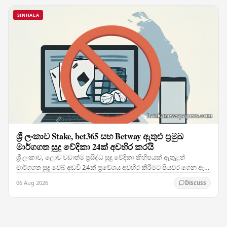
SINHALA
ශ්‍රී ලංකාව Stake, bet365 සහ Betway ඇතුළු ප්‍රමුඛ
මාර්ගගත සූදු වේදිකා 24ක් අවහිර කරයි
ශ්‍රී ලංකාව, ලොව වඩාත්ම ප්‍රසිද්ධ සූදු වේදිකා කිහිපයක් ඇතුළත්
මාර්ගගත සූදු වෙබ් අඩවි 24ක් ප්‍රවේශය අවහිර කිරීමට පියවර ගෙන ඇති
අතර, රටේ නීති විරෝධී මාර්ගගත සූදු…
06 Aug 2026
Discuss