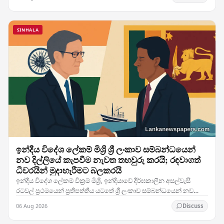
SINHALA
ඉන්දීය විදේශ ලේකම් මිශ්‍රි ශ්‍රී ලංකාව සම්බන්ධයෙන්
නව දිල්ලියේ කැපවීම නැවත තහවුරු කරයි; රඳවාගත්
ධීවරයින් මුදාහැරීමට බලකරයි
ඉන්දීය විදේශ ලේකම් වික්‍රම් මිශ්‍රි, ඉන්දියාවේ දීර්ඝකාලීන අසල්වැසි
රටවල් ප්‍රථමයෙන් ප්‍රතිපත්තිය යටතේ ශ්‍රී ලංකාව සම්බන්ධයෙන් නව
දිල්ලිය දක්වන අචල කැපවීම නැවත…
06 Aug 2026
Discuss