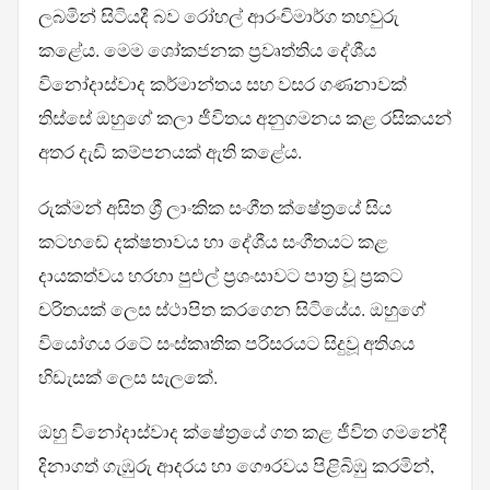
ලබමින් සිටියදී බව රෝහල් ආරංචිමාර්ග තහවුරු
කළේය. මෙම ශෝකජනක ප්‍රවෘත්තිය දේශීය
විනෝදාස්වාද කර්මාන්තය සහ වසර ගණනාවක්
තිස්සේ ඔහුගේ කලා ජීවිතය අනුගමනය කළ රසිකයන්
අතර දැඩි කම්පනයක් ඇති කළේය.
රුක්මන් අසිත ශ්‍රී ලාංකික සංගීත ක්ෂේත්‍රයේ සිය
කටහඬේ දක්ෂතාවය හා දේශීය සංගීතයට කළ
දායකත්වය හරහා පුළුල් ප්‍රශංසාවට පාත්‍ර වූ ප්‍රකට
චරිතයක් ලෙස ස්ථාපිත කරගෙන සිටියේය. ඔහුගේ
වියෝගය රටේ සංස්කෘතික පරිසරයට සිදුවූ අතිශය
හිඩැසක් ලෙස සැලකේ.
ඔහු විනෝදාස්වාද ක්ෂේත්‍රයේ ගත කළ ජීවිත ගමනේදී
දිනාගත් ගැඹුරු ආදරය හා ගෞරවය පිළිබිඹු කරමින්,