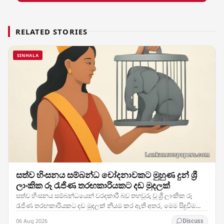
RELATED STORIES
SINHALA
සත්ව හිංසනය සම්බන්ධ චෝදනාවකට මුහුණ දුන් ශ්‍රී
ලාංකික රූ රැජිණ තරඟකාරියකට දඩ මුදලක්
සත්ව හිංසනය සම්බන්ධයෙන් වරදකාරී බව තහවුරු වූ ශ්‍රී ලාංකික රූ
රැජිණ තරඟකාරියකට දඩ මුදලක් නියම කර ඇති අතර, මෙම සිදුවීම
දේශීය හා ජාත්‍යන්තර මට්ටමින් සැලකිය යුතු…
06 Aug 2026
Discuss