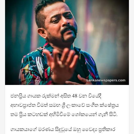
ජනප්‍රිය ගායක රුක්මන් අසිත 48 වන වියේදී
අභාවප්‍රාප්ත වීමත් සමඟ ශ්‍රී ලංකාවේ සංගීත ක්ෂේත්‍රය
තම ප්‍රිය කටහඬක් අහිමිවීමේ ශෝකයෙන් ගැනී සිටී.
ගායකයාගේ මරණය සිදුවූයේ ඔහු වෛද්‍ය ප්‍රතිකාර