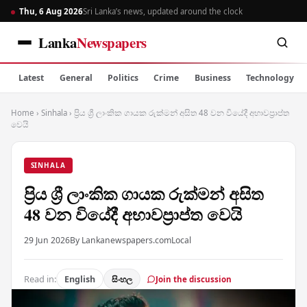
Thu, 6 Aug 2026
Sri Lanka’s news, updated around the clock
Lanka
Newspapers
Latest
General
Politics
Crime
Business
Technology
Home
›
Sinhala
›
ප්‍රිය ශ්‍රී ලාංකික ගායක රුක්මන් අසිත 48 වන වියේදී අභාවප්‍රාප්ත
වෙයි
SINHALA
ප්‍රිය ශ්‍රී ලාංකික ගායක රුක්මන් අසිත
48 වන වියේදී අභාවප්‍රාප්ත වෙයි
29 Jun 2026
By Lankanewspapers.com
Local
Read in:
English
සිංහල
Join the discussion