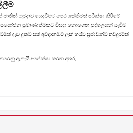
ලීම්
ත් ජාතීන් හමුදාව යෙදවීමට පෙර ශක්තිමත් පරීක්ෂා කිරීමේ
 අතීත අපයෝජන ප්‍රමාණාත්මකව විසඳා නොගෙන පුද්ගලයන් යැවීම
මත් දැඩි දුකට පත් අවදානමට ලක් හයිටි ප්‍රජාවන්ට තවදුරටත්
 කෙරෙනු ඇතැයි අපේක්ෂා කරන අතර,