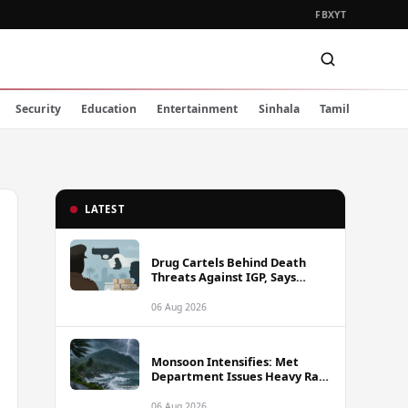
FB
X
YT
Security
Education
Entertainment
Sinhala
Tamil
LATEST
Drug Cartels Behind Death
Threats Against IGP, Says
Public Security Minister
06 Aug 2026
Monsoon Intensifies: Met
Department Issues Heavy Rain
Warning for Southwest Sri
Lanka from Thursday
06 Aug 2026