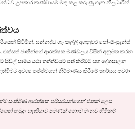
සම්බන්ධව උපකාර කණ්ඩායම් මතු කළ කරුණු ගැන නිලධාරීන්
්ත්වය
යෙන් සිටිමින්, සන්නද්ධ ගෑං කල්ලි අගනුවර පෝ-ඕ-ප්‍රැන්ස්
ි. එක්සත් ජාතීන්ගේ ආරක්ෂක මණ්ඩලය විසින් අනුමත කරන
ට සිවිල් සාමය යථා තත්ත්වයට පත් කිරීමට සහ දේශපාලන
්වීමට අවශ්‍ය තත්ත්වයන් නිර්මාණය කිරීමේ කාර්යය පවරා
ත්ම සංකීර්ණ ආරක්ෂක පරිසරයන්ගෙන් එකක් ලෙස
යන්ගෙන් හමුදා හැකියාව පමණක් නොව මානව හිමිකම්