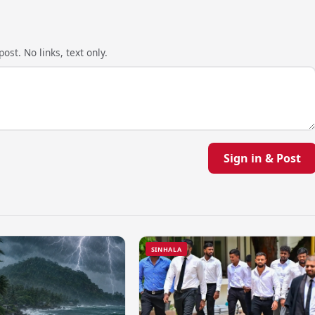
ost. No links, text only.
Sign in & Post
SINHALA