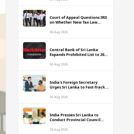
Court of Appeal Questions IRD
on Whether New Tax Law
Alters Cricketers' Case
06 Aug 2026
Central Bank of Sri Lanka
Expands Prohibited List to 26
Unauthorised Companies and
Apps
06 Aug 2026
India's Foreign Secretary
Urges Sri Lanka to Fast-Track
Release of Detained Indian
Fishermen
06 Aug 2026
India Presses Sri Lanka to
Conduct Provincial Council
Elections Without Further
Delay
06 Aug 2026