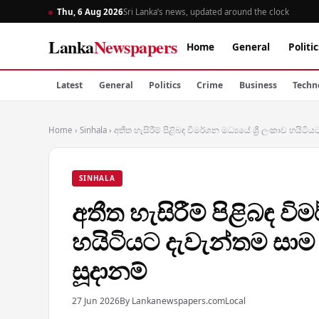
Thu, 6 Aug 2026
Sri Lanka’s news, updated around the clock
Lanka
Newspapers
Home
General
Politic
Latest
General
Politics
Crime
Business
Techn
Home
›
Sinhala
›
අතීත හැසිරීම් පිළිබඳ විමර්ශන මධ්‍යයේ ශ්‍රී ලංකාව හය
SINHALA
අතීත හැසිරීම් පිළිබඳ විම
හයිටියට දැවැන්තම සා
සූදානම්
27 Jun 2026
By Lankanewspapers.com
Local