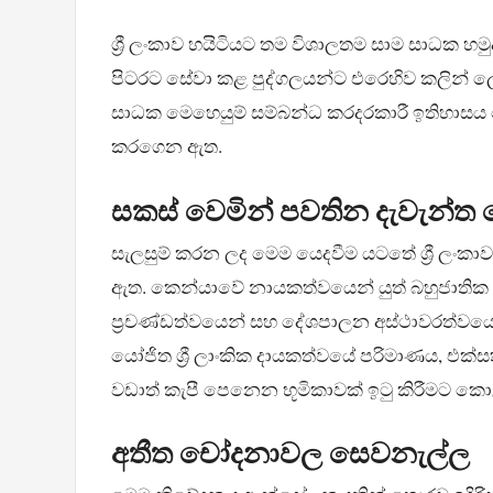
ශ්‍රී ලංකාව හයිටියට තම විශාලතම සාම සාධක හම
පිටරට සේවා කළ පුද්ගලයන්ට එරෙහිව කලින් ල
සාධක මෙහෙයුම් සම්බන්ධ කරදරකාරී ඉතිහාසය
කරගෙන ඇත.
සකස් වෙමින් පවතින දැවැන්ත 
සැලසුම් කරන ලද මෙම යෙදවීම යටතේ ශ්‍රී ලංක
ඇත. කෙන්යාවේ නායකත්වයෙන් යුත් බහුජාතික
ප්‍රචණ්ඩත්වයෙන් සහ දේශපාලන අස්ථාවරත්වයෙන්
යෝජිත ශ්‍රී ලාංකික දායකත්වයේ පරිමාණය, එක්
වඩාත් කැපී පෙනෙන භූමිකාවක් ඉටු කිරීමට කොළ
අතීත චෝදනාවල සෙවනැල්ල