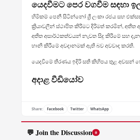
යෙදවීමට පෙර වගවීම සඳහා ඉල්
හිමිකම් පෙනී සිටින්නෝ ශ්‍රී ලංකා රජය සහ එක්ස
ක්‍රියාවලීන් ස්ථාපිත කිරීමට දිරිමත් කරමින්,
අතීත අසාර්ථකත්වයන් නැවත සිදු කිරීමේ සහ දැනට
හානි කිරීමේ අවදානමක් ඇති බව අවවාද කරති.
යෙදවීමේ තීරණය ඉදිරි සති කිහිපය තුළ අවසන්
අදාළ වීඩියෝව
Share:
Facebook
Twitter
WhatsApp
💬 Join the Discussion
0