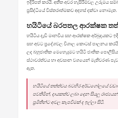
ඉදිරිපත් කරයි. අතීත අවර හැසිරීම්වල උරුමය 
ප්‍රසිද්ධියේ විස්තරාත්මකව අදහස් දක්වා නොමැත.
හයිටියේ බරපතල ආරක්ෂක තත
හයිටිය දැඩි මානවීය සහ ආරක්ෂක අර්බුදයකට ඉදිරි
සහ අවට ප්‍රදේශවල විශාල කොටස් පාලනය කරය
ලද බහුජාතික මෙහෙයුමට හයිටි ජාතික පොලීසිය
ස්ථාවරත්වය හා අවසාන වශයෙන් මැතිවරණ පැවැත
ඇත.
හයිටියේ තත්ත්වය බටහිර අර්ධගෝලයේ වඩා
පවතිමින්, දායකත්ව ලබා දෙන සියලු රාජ්‍ය
ප්‍රමිතීන්ට අචල කැපවීමක් ද ඉල්ලා සිටී.