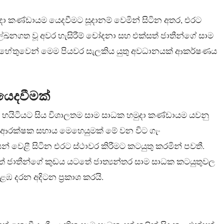
ුදා කණ්ඩායම යෙදවීමට සූදානම් වෙමින් සිටින අතර, එරට
ේඛනගත වූ අවර හැසිරීම් චෝදනා සහ එක්සත් ජාතීන්ගේ සාම
 හේතුවෙන් මෙම පියවර සැලකිය යුතු අවධානයක් ආකර්ෂණය
යෙදවීමක්
ාව හයිටියට සිය විශාලතම සාම සාධක හමුදා කණ්ඩායම යවනු
 ආරක්ෂක සහාය මෙහෙයුමක් මේ වන විට ගැං
 වෙළී සිටින එරට ස්ථාවර කිරීමට කටයුතු කරමින් පවතී.
සත් ජාතීන්ගේ කුඩය යටතේ ජාත්‍යන්තර සාම සාධක කටයුතුවල
ඹ දරන අදිටන ප්‍රකාශ කරයි.