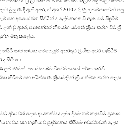
ොවීය. ශ්‍රී ලාංකික සාම සාධකයන් කලින් සිදු කළ එක්සත්
මුහුණ දී ඇති අතර, ඒ අතර 2010 දරුණු භූකම්පාවෙන් පසු
කෑම් සහ අපයෝජන සිද්ධීන් ද ලේඛනගත වී ඇත. එම සිදුවීම්
ක් වූ අතර, ජාත්‍යන්තර නියෝග යටතේ ක්‍රියා කරන විට ශ්‍රී
‍රශ්න මතු කළේය.
 කළ හයිටි සාම සාධක මෙහෙයුම් අතරතුර ලිංගික අවර හැසිරීම්
 ද සිටියහ
‍රණ ප්‍රමාණවත් නොවන බව විවේචකයෝ තර්ක කරති
 කිරීමේ සහ අධීක්ෂණ ක්‍රියාවලීන් ක්‍රියාත්මක කරන ලෙස
ෂාවට අර්ථවත් ලෙස දායකත්වය ලබා දීමේ තම කැපවීම ප්‍රකාශ
ීය භාවය සහ හැකියාව ප්‍රදර්ශනය කිරීමේ අවස්ථාවක් ලෙස