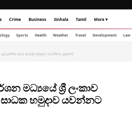
s
Crime
Business
Sinhala
Tamil
More ▾
ology
Sports
Health
Weather
Travel
Development
Law
ිටියට දැවැන්තම සාම සාධක හමුදාව යවන්නට සූදානම්
ර්ශන මධ්‍යයේ ශ්‍රී ලංකාව
ම සාධක හමුදාව යවන්නට