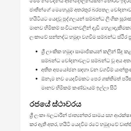
මෙම නිවේදනය ආන්දෝලනයකින් තොරව ඉදිරිපත් න
ජාතීන්ගේ මෙහෙයුම් අතරතුර බරපතල චෝදනාවලට 
හයිටියට යෙදවූ පුද්ගලයන් සම්බන්ධ ලිංගික සූරා
මානව හිමිකම් සංවිධානවලින් දැඩි හෙළාදැකීමකට ල
ලංකාවේ සන්නද්ධ හමුදා වගවීම සම්බන්ධ ස්ථිර ප්
ශ්‍රී ලාංකික හමුදා සාමාජිකයන් කලින් සිදු
සම්බන්ධ චෝදනාවලට සම්බන්ධ වූ අය අතර
අතීත අපයෝජන සඳහා වන වගවීම් යාන්ත්
ඕනෑම නව යෙදවීමකට පෙර ශක්තිමත් පරීක්ෂා
මානව හිමිකම් කණ්ඩායම් ඉල්ලා සිටී
රජයේ ස්ථාවරය
ශ්‍රී ලංකා බලධාරීන් ජාත්‍යන්තර සාමය සහ ආරක්
කර ඇති අතර, හයිටි යෙදවීම රටේ හමුදාවේ වෘත්ත