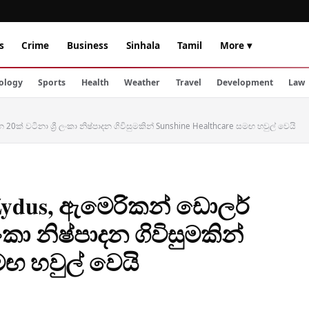
s
Crime
Business
Sinhala
Tamil
More ▾
ology
Sports
Health
Weather
Travel
Development
Law
0ක් වටිනා ශ්‍රී ලංකා නිෂ්පාදන ගිවිසුමකින් Sunshine Healthcare සමඟ හවුල් වෙයි
Zydus, ඇමෙරිකන් ඩොලර්
ලංකා නිෂ්පාදන ගිවිසුමකින්
මඟ හවුල් වෙයි