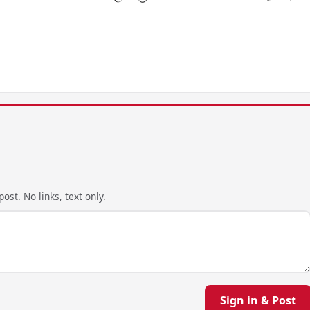
ost. No links, text only.
Sign in & Post