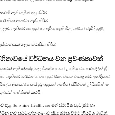
ෙහි ඇති යැපීම අඩු කිරීම
 රැකියා අවස්ථා ඇති කිරීම
වල ලබාගැනීමේ පහසුව හා දැරිය හැකි මිල ගණන් වැඩිදියුණු
ද්‍රස්ථානයක් ලෙස ස්ථාපිත කිරීම
සහයෝගිතාවයේ වර්ධනය වන ප්‍රවණතාවක්
වක් ඇති ක්ෂේත්‍රවල විශේෂයෙන් ඉන්දීය ව්‍යාපාරවලින් ශ්‍රී
ා ගැනීමේ වර්ධනය වන ප්‍රවණතාවකට එකතු වේ. ඉන්දියාව
විදේශ ආයෝජනයේ මූලාශ්‍රයන් අතරින් ස්ථිරවම ඉදිරිපසින් ම
දුරටත් ශක්තිමත් කරයි.
ංකාව තුළ Sunshine Healthcare ගේ ස්ථාපිත පැවැත්ම හා
් නව කර්මාන්ත ශාලාව ක්‍රියාත්මක වීමට නියමිත බැවින්,