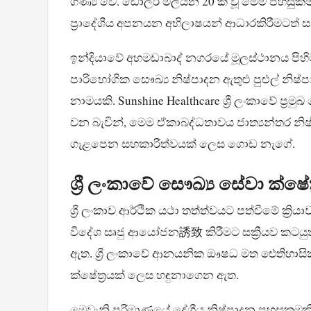
ගණ්‍ය වේ. ඩොලර් මිලියන 20 ක් වූ මෙම පහස
ප්‍රාදේශීය අපනයන අභිලාෂයන් ආධාරකිරීමටත් ස
ඉන්දියාවේ අහමඩාබාද් නගරයේ මූලස්ථානය ප
පාරිභෝගික සෞඛ්‍ය නිෂ්පාදන ඇතුළු පුළුල් න
නාමයකි. Sunshine Healthcare ශ්‍රී ලංකාවේ ප්‍ර
වන බැවින්, මෙම ඒකාබද්ධතාවය ජාත්‍යන්තර න
ගැළපෙන සහකාරිත්වයක් ලෙස ගොඩ නැගේ.
ශ්‍රී ලංකාවේ සෞඛ්‍ය සේවා ක්ෂ
ශ්‍රී ලංකාව ආර්ථික යථා තත්ත්වයට පත්වීමේ ක්‍රි
විදේශ සෘජු ආයෝජන誘致 කිරීමට සක්‍රීයව ක
ඇත. ශ්‍රී ලංකාවේ ආනයනික ඖෂධ මත ඓතිහාසික ව
ක්ෂේත්‍රයක් ලෙස හඳුනාගෙන ඇත.
මෙවැනි පරිමාණයේ දේශීය නිෂ්පාදන පහසුකමකි