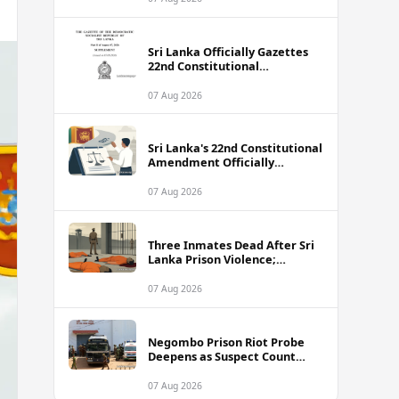
Sri Lanka Officially Gazettes
22nd Constitutional
Amendment Bill
07 Aug 2026
Sri Lanka's 22nd Constitutional
Amendment Officially
Gazetted
07 Aug 2026
Three Inmates Dead After Sri
Lanka Prison Violence;
Authorities Suspect
Coordinated Plot
07 Aug 2026
Negombo Prison Riot Probe
Deepens as Suspect Count
Climbs to 62
07 Aug 2026