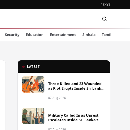
FB
X
YT
Security
Education
Entertainment
Sinhala
Tamil
LATEST
Three Killed and 23 Wounded
as Riot Erupts Inside Sri Lanka
Prison
07 Aug 2026
Military Called In as Unrest
Escalates Inside Sri Lanka's
Prisons
07 Aug 2026