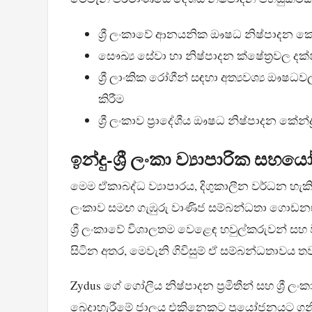
ශ්‍රී ලංකාවේ ආනයනික ඖෂධ නිෂ්පාදන කෙර
සෞඛ්‍ය සේවා හා නිෂ්පාදන ක්ෂේත්‍රවල දක්ෂ
ශ්‍රී ලාංකික රෝගීන් සඳහා අත්‍යවශ්‍ය ඖෂධ
කිරීම
ශ්‍රී ලංකාව ප්‍රාදේශීය ඖෂධ නිෂ්පාදන කේන්
ඉන්දු-ශ්‍රී ලංකා ව්‍යාපාරික 
මෙම ඒකාබද්ධ ව්‍යාපාරය, දිගුකාලීන වර්ධන හැකියා
ලංකාව සමඟ ගැඹුරු වාණිජ සම්බන්ධතා ගොඩනඟ
ශ්‍රී ලංකාවේ විශාලතම වෙළෙඳ හවුල්කරුවන් සහ 
සිටින අතර, මෙවැනි ගිවිසුම් ඒ සම්බන්ධතාවය තව
Zydus ගේ ගෝලීය නිෂ්පාදන ප්‍රමිතීන් සහ ශ්‍රී ල
බෙදාහැරීමේ ජාලය එකිනෙකට ප්‍රයෝජනයට ගනිමින