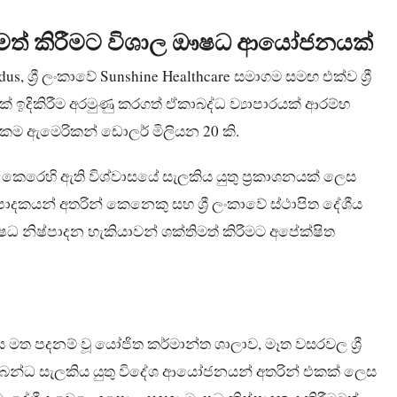
ිමත් කිරීමට විශාල ඖෂධ ආයෝජනයක්
, ශ්‍රී ලංකාවේ Sunshine Healthcare සමාගම සමඟ එක්ව ශ්‍රී
ඉදිකිරීම අරමුණු කරගත් ඒකාබද්ධ ව්‍යාපාරයක් ආරම්භ
නාකම ඇමෙරිකන් ඩොලර් මිලියන 20 කි.
ය කෙරෙහි ඇති විශ්වාසයේ සැලකිය යුතු ප්‍රකාශනයක් ලෙස
ාදකයන් අතරින් කෙනෙකු සහ ශ්‍රී ලංකාවේ ස්ථාපිත දේශීය
ධ නිෂ්පාදන හැකියාවන් ශක්තිමත් කිරීමට අපේක්ෂිත
ය මත පදනම් වූ යෝජිත කර්මාන්ත ශාලාව, මෑත වසරවල ශ්‍රී
ම්බන්ධ සැලකිය යුතු විදේශ ආයෝජනයන් අතරින් එකක් ලෙස