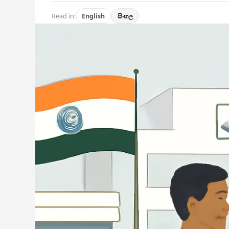
Read in:
English
සිංහල