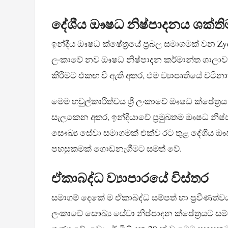
දේශීය ඖෂධ නිෂ්පාදනය ශක්ත
ඉන්දීය ඖෂධ ක්ෂේත්‍රයේ ප්‍රබල සමාගමක් වන Zydus
ලංකාවේ නව ඖෂධ නිෂ්පාදන කර්මාන්ත ශාලාවක් 
කිරීමට එකඟ වී ඇති අතර, එම ව්‍යාපෘතියේ වටි
මෙම හවුල්කාරිත්වය ශ්‍රී ලංකාවේ ඖෂධ ක්ෂේත්‍ර
සැලකෙන අතර, ඉන්දියාවේ ප්‍රමුඛතම ඖෂධ නිෂ්ප
සෞඛ්‍ය සේවා සමාගමක් එක්ව රට තුළ දේශීය ඖෂ
පහසුකමක් ගොඩනැගීමට සමත් වේ.
ඒකාබද්ධ ව්‍යාපාරයේ විස්තර
සමාගම් දෙකේ ම ඒකාබද්ධ සම්පත් හා ප්‍රවීණත්ව
ලංකාවේ සෞඛ්‍ය සේවා නිෂ්පාදන ක්ෂේත්‍රයට ස