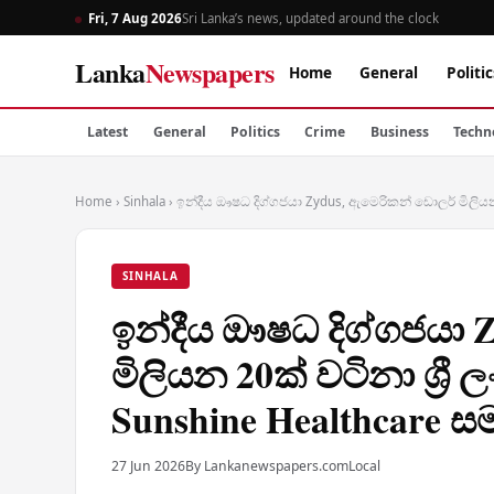
Fri, 7 Aug 2026
Sri Lanka’s news, updated around the clock
Lanka
Newspapers
Home
General
Politic
Latest
General
Politics
Crime
Business
Techn
Home
›
Sinhala
›
ඉන්දීය ඖෂධ දිග්ගජයා Zydus, ඇමෙරිකන් ඩොලර් මිලියන 2
SINHALA
ඉන්දීය ඖෂධ දිග්ගජයා 
මිලියන 20ක් වටිනා ශ්‍රී 
Sunshine Healthcare ස
27 Jun 2026
By Lankanewspapers.com
Local