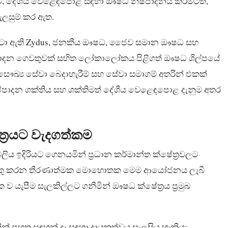
ුකම, දේශීය වෙළෙඳපොළ සඳහා ඖෂධ නිෂ්පාදනය කිරීමටත්,
ැලසුම් කර ඇත.
ිහිටා ඇති Zydus, ජනකීය ඖෂධ, ජෛව සමාන ඖෂධ සහ
ිෂ්පාදන ගෙවතුවක් සහිත ලෝකාලෝකය පිළිගත් ඖෂධ ශිල්පයේ
මුඛ සෞඛ්‍ය සේවා බෙදාහැරීම් සහ සේවා සමාගම් අතරින් එකක්
ිෂ්පාදන ශක්තිය සහ ශක්තිමත් දේශීය වෙළෙඳපොළ දැනුම අතර
ේත්‍රයට වැදගත්කම
යාවලිය ඉදිරියට ගෙනයමින් ප්‍රධාන කර්මාන්ත ක්ෂේත්‍රවලට
ටයුතු කරන තීරණාත්මක මොහොතක මෙම ආයෝජනය ලැබී
 යැපීම සැලකිල්ලට ගනිමින් ඖෂධ ක්ෂේත්‍රය ප්‍රමුඛ
න් පහත සඳහන් දෑ සඳහා දායකත්වය සැලසිය හැකිය: