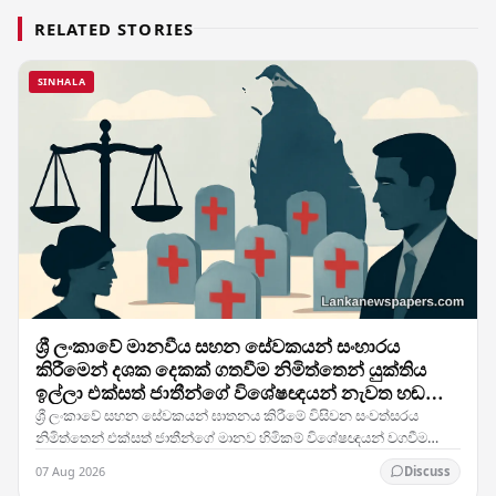
RELATED STORIES
SINHALA
ශ්‍රී ලංකාවේ මානවීය සහන සේවකයන් සංහාරය
කිරීමෙන් දශක දෙකක් ගතවීම නිමිත්තෙන් යුක්තිය
ඉල්ලා එක්සත් ජාතීන්ගේ විශේෂඥයන් නැවත හඬ
නගයි
ශ්‍රී ලංකාවේ සහන සේවකයන් ඝාතනය කිරීමේ විසිවන සංවත්සරය
නිමිත්තෙන් එක්සත් ජාතීන්ගේ මානව හිමිකම් විශේෂඥයන් වගවීම
සඳහා නැවත ඉල්ලීමක් කර ඇති අතර, රටේ සිවිල් යුධ…
07 Aug 2026
Discuss