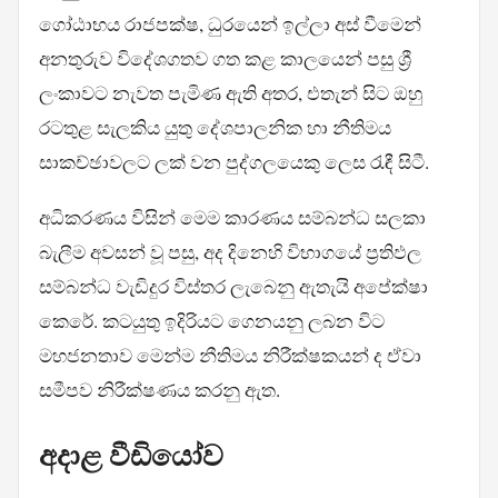
ගෝඨාභය රාජපක්ෂ, ධුරයෙන් ඉල්ලා අස් වීමෙන්
අනතුරුව විදේශගතව ගත කළ කාලයෙන් පසු ශ්‍රී
ලංකාවට නැවත පැමිණ ඇති අතර, එතැන් සිට ඔහු
රටතුළ සැලකිය යුතු දේශපාලනික හා නීතිමය
සාකච්ඡාවලට ලක් වන පුද්ගලයෙකු ලෙස රැඳී සිටී.
අධිකරණය විසින් මෙම කාරණය සම්බන්ධ සලකා
බැලීම අවසන් වූ පසු, අද දිනෙහි විභාගයේ ප්‍රතිඵල
සම්බන්ධ වැඩිදුර විස්තර ලැබෙනු ඇතැයි අපේක්ෂා
කෙරේ. කටයුතු ඉදිරියට ගෙනයනු ලබන විට
මහජනතාව මෙන්ම නීතිමය නිරීක්ෂකයන් ද ඒවා
සමීපව නිරීක්ෂණය කරනු ඇත.
අදාළ වීඩියෝව