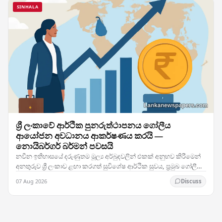
SINHALA
ශ්‍රී ලංකාවේ ආර්ථික පුනරුත්ථාපනය ගෝලීය
ආයෝජන අවධානය ආකර්ෂණය කරයි —
නොයිබර්ගර් බර්මන් පවසයි
නවීන ඉතිහාසයේ දරුණුතම මූල්‍ය අර්බුදවලින් එකක් අනුභව කිරීමෙන්
අනතුරුව ශ්‍රී ලංකාව ළඟා කරගත් සුවිශේෂ ආර්ථික සුවය, ප්‍රමුඛ ගෝලීය
ආයෝජන ආයතනවල අවධානය දිනාගෙන ඇති…
07 Aug 2026
Discuss