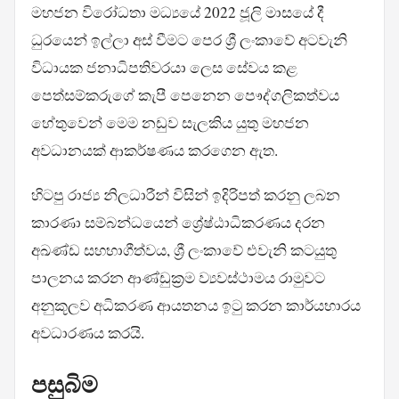
මහජන විරෝධතා මධ්‍යයේ 2022 ජූලි මාසයේ දී
ධුරයෙන් ඉල්ලා අස් වීමට පෙර ශ්‍රී ලංකාවේ අටවැනි
විධායක ජනාධිපතිවරයා ලෙස සේවය කළ
පෙත්සම්කරුගේ කැපී පෙනෙන පෞද්ගලිකත්වය
හේතුවෙන් මෙම නඩුව සැලකිය යුතු මහජන
අවධානයක් ආකර්ෂණය කරගෙන ඇත.
හිටපු රාජ්‍ය නිලධාරීන් විසින් ඉදිරිපත් කරනු ලබන
කාරණා සම්බන්ධයෙන් ශ්‍රේෂ්ඨාධිකරණය දරන
අඛණ්ඩ සහභාගීත්වය, ශ්‍රී ලංකාවේ එවැනි කටයුතු
පාලනය කරන ආණ්ඩුක්‍රම ව්‍යවස්ථාමය රාමුවට
අනුකූලව අධිකරණ ආයතනය ඉටු කරන කාර්යභාරය
අවධාරණය කරයි.
පසුබිම