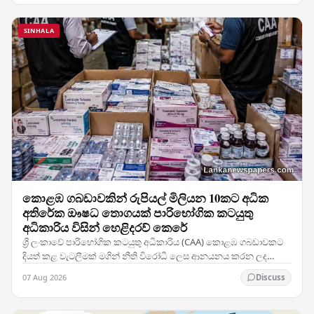
SINHALA
කොළඹ ගබඩාවකින් රුපියල් මිලියන 10කට අධික
අතිරේක ඖෂධ තොගයක් පාරිභෝගික කටයුතු
අධිකාරිය විසින් හෙළිදරව් කෙරේ
ශ්‍රී ලංකාවේ පාරිභෝගික කටයුතු අධිකාරිය (CAA) කොළඹ ගබඩාවකට
දියත් කළ වැටලීමක් මගින් නීති විරෝධී ලෙස ආනයනය කරන ලද
ඖෂධ නිෂ්පාදන හා වෛද්‍ය සැපයුම් විශාල තොගයක්…
07 Aug 2026
Discuss