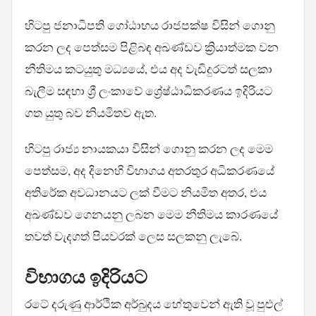
හිටපු ජනාධිපති ගෝඨාභය රාජපක්ෂ විසින් ගොනු
කරන ලද පෙත්සම පිළිබඳ අඛණ්ඩව ක්‍රියාත්මක වන
නීතිමය කටයුතු මධ්‍යයේ, එය අද වැඩිදුරටත් සලකා
බැලීම සඳහා ශ්‍රී ලංකාවේ ශ්‍රේෂ්ඨාධිකරණය ඉදිරියට
ගත යුතු බව නියමිතව ඇත.
හිටපු රාජ්‍ය නායකයා විසින් ගොනු කරන ලද මෙම
පෙත්සම, අද දිනෙහි විභාගය අතරතුර අධිකරණයේ
අතිරේක අවධානයට ලක් වීමට නියමිත අතර, එය
අඛණ්ඩව ගෙනයනු ලබන මෙම නීතිමය කාරණයේ
තවත් වැදගත් පියවරක් ලෙස සලකනු ලැබේ.
විභාගය ඉදිරියට
රටේ දරුණු ආර්ථික අර්බුදය හේතුවෙන් ඇති වූ පුළුල්