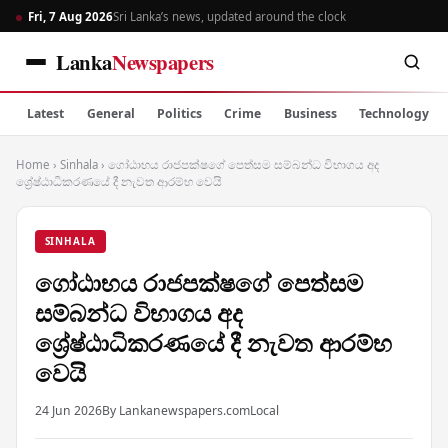
Fri, 7 Aug 2026
Sri Lanka’s news, updated around the clock
Lanka
Newspapers
Latest
General
Politics
Crime
Business
Technology
Home
›
Sinhala
›
ගෝඨාභය රාජපක්ෂගේ පෙත්සම සම්බන්ධ විභාගය අද
ශ්‍රේෂ්ඨාධිකරණයේ දී නැවත ආරම්භ වෙයි
SINHALA
ගෝඨාභය රාජපක්ෂගේ පෙත්සම
සම්බන්ධ විභාගය අද
ශ්‍රේෂ්ඨාධිකරණයේ දී නැවත ආරම්භ
වෙයි
24 Jun 2026
By Lankanewspapers.com
Local