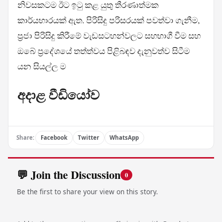
නිවසකටම ඊට ඉටු කළ යුතු තීරණාත්මක
කාර්යභාරයක් ඇත. පිරිසිදු පරිසරයක් පවත්වා ගැනීම,
ප්‍රජා පිරිසිදු කිරීමේ වැඩසටහන්වලට සහභාගී වීම සහ
ඔබේ ප්‍රදේශයේ තත්ත්වය පිළිබඳව දැනුවත්ව සිටීම
යන සියල්ල ම
අදාළ වීඩියෝව
Share:
Facebook
Twitter
WhatsApp
💬 Join the Discussion
0
Be the first to share your view on this story.