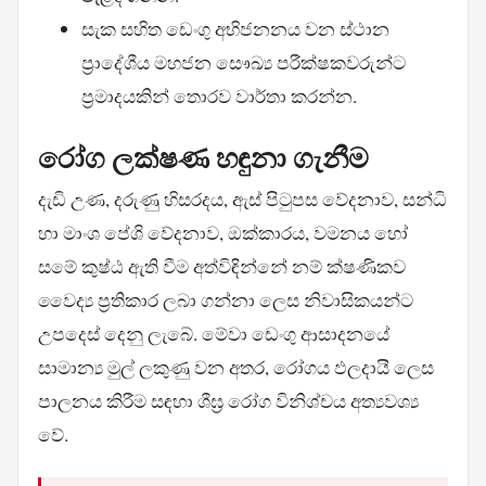
සැක සහිත ඩෙංගු අභිජනනය වන ස්ථාන
ප්‍රාදේශීය මහජන සෞඛ්‍ය පරීක්ෂකවරුන්ට
ප්‍රමාදයකින් තොරව වාර්තා කරන්න.
රෝග ලක්ෂණ හඳුනා ගැනීම
දැඩි උණ, දරුණු හිසරදය, ඇස් පිටුපස වේදනාව, සන්ධි
හා මාංශ පේශි වේදනාව, ඔක්කාරය, වමනය හෝ
සමේ කුෂ්ඨ ඇති වීම අත්විඳින්නේ නම් ක්ෂණිකව
වෛද්‍ය ප්‍රතිකාර ලබා ගන්නා ලෙස නිවාසිකයන්ට
උපදෙස් දෙනු ලැබේ. මේවා ඩෙංගු ආසාදනයේ
සාමාන්‍ය මුල් ලකුණු වන අතර, රෝගය ඵලදායී ලෙස
පාලනය කිරීම සඳහා ශීඝ්‍ර රෝග විනිශ්චය අත්‍යවශ්‍ය
වේ.