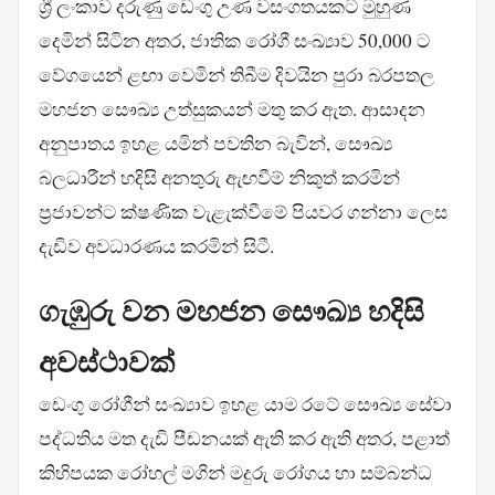
ශ්‍රී ලංකාව දරුණු ඩෙංගු උණ වසංගතයකට මුහුණ
දෙමින් සිටින අතර, ජාතික රෝගී සංඛ්‍යාව 50,000 ට
වේගයෙන් ළඟා වෙමින් තිබීම දිවයින පුරා බරපතල
මහජන සෞඛ්‍ය උත්සුකයන් මතු කර ඇත. ආසාදන
අනුපාතය ඉහළ යමින් පවතින බැවින්, සෞඛ්‍ය
බලධාරීන් හදිසි අනතුරු ඇඟවීම් නිකුත් කරමින්
ප්‍රජාවන්ට ක්ෂණික වැළැක්වීමේ පියවර ගන්නා ලෙස
දැඩිව අවධාරණය කරමින් සිටී.
ගැඹුරු වන මහජන සෞඛ්‍ය හදිසි
අවස්ථාවක්
ඩෙංගු රෝගීන් සංඛ්‍යාව ඉහළ යාම රටේ සෞඛ්‍ය සේවා
පද්ධතිය මත දැඩි පීඩනයක් ඇති කර ඇති අතර, පළාත්
කිහිපයක රෝහල් මගින් මදුරු රෝගය හා සම්බන්ධ