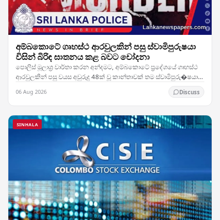
අම්බකොටේ ගෘහස්ථ ආරවුලකින් පසු ස්වාමිපුරුෂයා
විසින් බිරිඳ ඝාතනය කළ බවට චෝදනා
පොලිස් මූලාශ්‍ර වාර්තා කරන අන්දමට, අම්බකොටේ ප්‍රදේශයේ ගෘහස්ථ
ආරවුලකින් පසු වයස අවුරුදු 48ක් වූ කාන්තාවක් තම ස්වාමිපුරු�ෂයා
විසින් ඝාතනය කර ඇතැයි සැලකේ. සිද්ධිය…
06 Aug 2026
Discuss
SINHALA