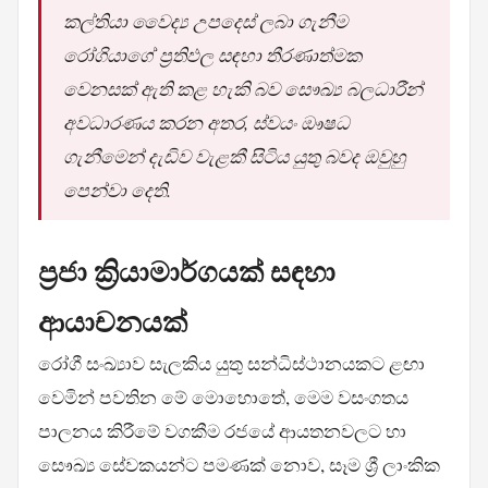
කල්තියා වෛද්‍ය උපදෙස් ලබා ගැනීම
රෝගියාගේ ප්‍රතිඵල සඳහා තීරණාත්මක
වෙනසක් ඇති කළ හැකි බව සෞඛ්‍ය බලධාරීන්
අවධාරණය කරන අතර, ස්වයං ඖෂධ
ගැනීමෙන් දැඩිව වැළකී සිටිය යුතු බවද ඔවුහු
පෙන්වා දෙති.
ප්‍රජා ක්‍රියාමාර්ගයක් සඳහා
ආයාචනයක්
රෝගී සංඛ්‍යාව සැලකිය යුතු සන්ධිස්ථානයකට ළඟා
වෙමින් පවතින මේ මොහොතේ, මෙම වසංගතය
පාලනය කිරීමේ වගකීම රජයේ ආයතනවලට හා
සෞඛ්‍ය සේවකයන්ට පමණක් නොව, සෑම ශ්‍රී ලාංකික