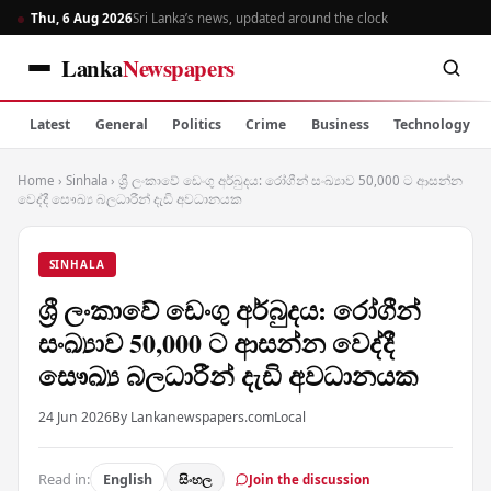
Thu, 6 Aug 2026
Sri Lanka’s news, updated around the clock
Lanka
Newspapers
Latest
General
Politics
Crime
Business
Technology
Home
›
Sinhala
›
ශ්‍රී ලංකාවේ ඩෙංගු අර්බුදය: රෝගීන් සංඛ්‍යාව 50,000 ට ආසන්න
වෙද්දී සෞඛ්‍ය බලධාරීන් දැඩි අවධානයක
SINHALA
ශ්‍රී ලංකාවේ ඩෙංගු අර්බුදය: රෝගීන්
සංඛ්‍යාව 50,000 ට ආසන්න වෙද්දී
සෞඛ්‍ය බලධාරීන් දැඩි අවධානයක
24 Jun 2026
By Lankanewspapers.com
Local
Read in:
English
සිංහල
Join the discussion