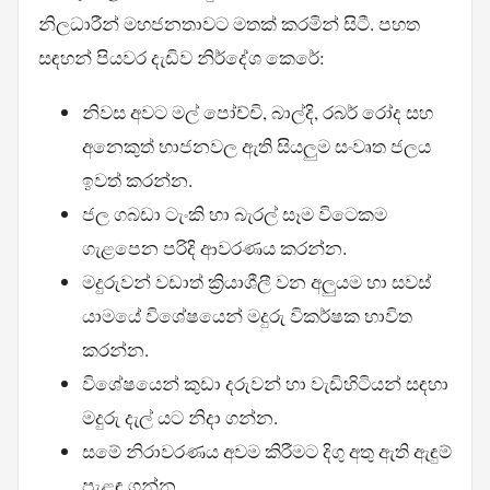
නිලධාරීන් මහජනතාවට මතක් කරමින් සිටී. පහත
සඳහන් පියවර දැඩිව නිර්දේශ කෙරේ:
නිවස අවට මල් පෝච්චි, බාල්දි, රබර් රෝද සහ
අනෙකුත් භාජනවල ඇති සියලුම සංවෘත ජලය
ඉවත් කරන්න.
ජල ගබඩා ටැංකි හා බැරල් සෑම විටෙකම
ගැළපෙන පරිදි ආවරණය කරන්න.
මදුරුවන් වඩාත් ක්‍රියාශීලී වන අලුයම හා සවස්
යාමයේ විශේෂයෙන් මදුරු විකර්ෂක භාවිත
කරන්න.
විශේෂයෙන් කුඩා දරුවන් හා වැඩිහිටියන් සඳහා
මදුරු දැල් යට නිදා ගන්න.
සමේ නිරාවරණය අවම කිරීමට දිගු අතු ඇති ඇඳුම්
පැළඳ ගන්න.