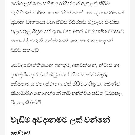
රෝග ලක්ෂණ සහිත රෝගීන්ගේ ඇතුළත් කිරීම්
වැඩිවීමක් වාර්තා කෙරෙමින් පවතී. ඩෙංගු වෛරසයේ
ප්‍රධාන වාහකයා වන ඒඩිස් ඊජිප්තයි මදුරුවා සංවෘත
ජලය තුළ ශීඝ්‍රයෙන් ගුණ වන අතර, ධාරාපතිත වර්ෂාව
සමයේ දී එවැනි තත්ත්වයන් ඉතා සාමාන්‍ය දෙයක්
බවට පත් වේ.
වෛද්‍ය වෘත්තිකයන් අනතුරු අඟවන්නේ, නිවාස හා
ප්‍රාදේශීය ප්‍රජාවන් ඔවුන්ගේ නිවාස අවට මදුරු
අභිජනනය වන ස්ථාන ඉවත් කිරීමට ශීඝ්‍ර හා අඛණ්ඩ
ක්‍රියාමාර්ග නොගන්නේ නම් තත්ත්වය තවත් බරපතල
විය හැකි බවයි.
වැඩිම අවදානමට ලක් වන්නේ
කවුද?