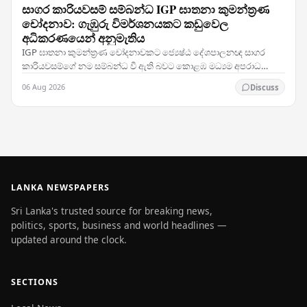
සාගර කාරියවසම් සම්බන්ධ IGP ඝාතනා කුමන්ත්‍රණ
චෝදනාව: ගැඹුරු විමර්ශනයකට කඩුවෙල
අධිකරණයෙන් අනුමැතිය
IGP ඝාතනා කුමන්ත්‍රණ චෝදනාවකට ජ්‍යෙෂ්ඨ දේශපාලනඥ සාගර
කාරියවසම්ගේ නම සම්බන්ධ වී ඇති බවට කොළඹ මධ්‍යම අපරාධ
විමර්ශන කාර්යාංශය (CCIB) ඉදිරිපත් කළ වාර්තාව සලකා බැලූ…
06 Aug 2026
Discuss
LANKA NEWSPAPERS
Sri Lanka's trusted source for breaking news,
politics, sports, business and world headlines —
updated around the clock.
SECTIONS