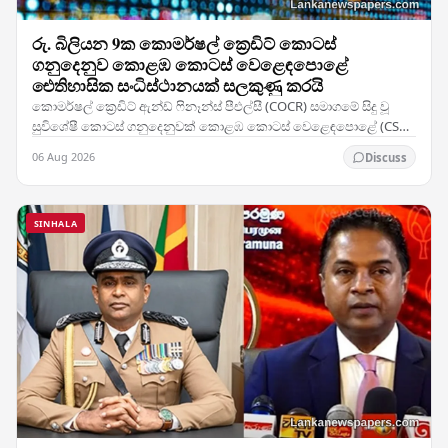
රු. බිලියන 9ක කොමර්ෂල් ක්‍රෙඩිට් කොටස්
ගනුදෙනුව කොළඹ කොටස් වෙළෙඳපොළේ
ඓතිහාසික සංධිස්ථානයක් සලකුණු කරයි
කොමර්ෂල් ක්‍රෙඩිට් ඇන්ඩ් ෆිනෑන්ස් පීඑල්සී (COCR) සමාගමේ සිදු වූ
සුවිශේෂී කොටස් ගනුදෙනුවක් කොළඹ කොටස් වෙළෙඳපොළේ (CSE)
වාර්තා නැවත ලිවීමට හේතු විය — සමාගමේ 28%ක…
06 Aug 2026
Discuss
SINHALA