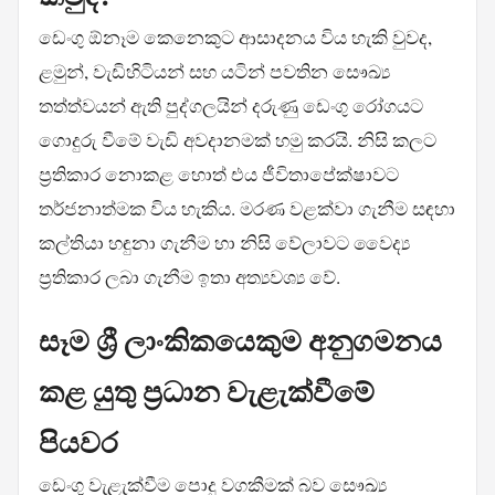
ඩෙංගු ඕනෑම කෙනෙකුට ආසාදනය විය හැකි වුවද,
ළමුන්, වැඩිහිටියන් සහ යටින් පවතින සෞඛ්‍ය
තත්ත්වයන් ඇති පුද්ගලයින් දරුණු ඩෙංගු රෝගයට
ගොදුරු වීමේ වැඩි අවදානමක් හමු කරයි. නිසි කලට
ප්‍රතිකාර නොකළ හොත් එය ජීවිතාපේක්ෂාවට
තර්ජනාත්මක විය හැකිය. මරණ වළක්වා ගැනීම සඳහා
කල්තියා හඳුනා ගැනීම හා නිසි වේලාවට වෛද්‍ය
ප්‍රතිකාර ලබා ගැනීම ඉතා අත්‍යවශ්‍ය වේ.
සෑම ශ්‍රී ලාංකිකයෙකුම අනුගමනය
කළ යුතු ප්‍රධාන වැළැක්වීමේ
පියවර
ඩෙංගු වැළැක්වීම පොදු වගකීමක් බව සෞඛ්‍ය