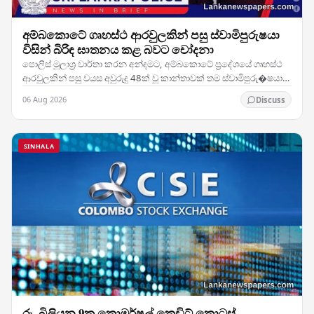
අම්බකොටේ ගෘහස්ථ ආරවුලකින් පසු ස්වාමිපුරුෂයා
විසින් බිරිඳ ඝාතනය කළ බවට චෝදනා
පොලිස් මූලාශ්‍ර වාර්තා කරන අන්දමට, අම්බකොටේ ප්‍රදේශයේ ගෘහස්ථ
ආරවුලකින් පසු වයස අවුරුදු 48ක් වූ කාන්තාවක් තම ස්වාමිපුරු�ෂයා
විසින් ඝාතනය කර ඇතැයි සැලකේ. සිද්ධිය…
06 Aug 2026
Discuss
SINHALA
රු. බිලියන 9ක කොමර්ෂල් ක්‍රෙඩිට් කොටස්