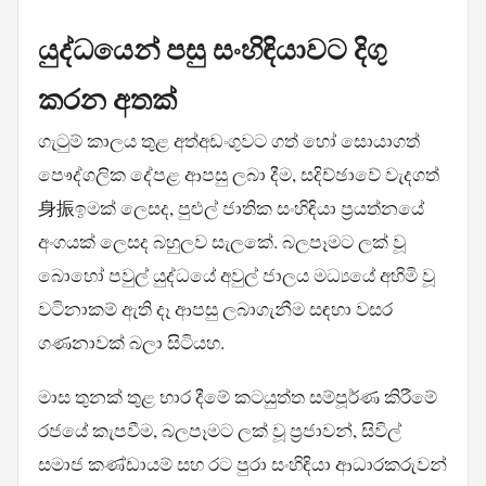
යුද්ධයෙන් පසු සංහිඳියාවට දිගු
කරන අතක්
ගැටුම් කාලය තුළ අත්අඩංගුවට ගත් හෝ සොයාගත්
පෞද්ගලික දේපළ ආපසු ලබා දීම, සදිච්ඡාවේ වැදගත්
身振ඉමක් ලෙසද, පුළුල් ජාතික සංහිඳියා ප්‍රයත්නයේ
අංගයක් ලෙසද බහුලව සැලකේ. බලපෑමට ලක් වූ
බොහෝ පවුල් යුද්ධයේ අවුල් ජාලය මධ්‍යයේ අහිමි වූ
වටිනාකම් ඇති දෑ ආපසු ලබාගැනීම සඳහා වසර
ගණනාවක් බලා සිටියහ.
මාස තුනක් තුළ භාර දීමේ කටයුත්ත සම්පූර්ණ කිරීමේ
රජයේ කැපවීම, බලපෑමට ලක් වූ ප්‍රජාවන්, සිවිල්
සමාජ කණ්ඩායම් සහ රට පුරා සංහිඳියා ආධාරකරුවන්