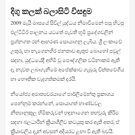
දිගු කලක් බලාසිටි විසඳුම
2009 මැයි මාසයේ සිවිල් යුද්ධය නිමාවීමෙන් පසු හිටපු
එල්ටීටීඊ පාලනය යටතේ පැවති භූමි ප්‍රදේශවලින්
ප්‍රශ්නගත රන් ආභරණ සොයාගනු ලැබීය. ශ්‍රී ලංකාවේ
උතුරු හා නැගෙනහිර ජනතාව ඇතුළු බොහෝ පවුල්
සඳහා, යුද්ධයේදී අහිමි වූ පෞද්ගලික වටිනාකම් ඇති
දෑ නැවත ලබාගැනීමේ අපේක්ෂාව ගැඹුරු චිත්තවේගීය
හා භෞතික වැදගත්කමක් දරයි.
නියෝජ්‍ය අමාත්‍යවරයාගේ පාර්ලිමේන්තු ප්‍රකාශය
පෙන්නුම් කරන්නේ, සොයාගත් භාණ්ඩවල
නීත්‍යානුකූල හිමිකරුවන් හඳුනාගෙන තහවුරු කිරීම
සඳහා බලධාරීන් ක්‍රියාශීලීව කටයුතු කර ඇති අතර, ඒ
ක්‍රියාවලිය දැන් අවසන් අදියරට ළඟා වී ඇති බවයි.