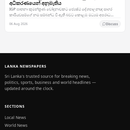
අධිකරණයෙන් අනුමැතිය
IGP ඝාතනා කුමන්ත්‍රණ චෝදනාවකට ජ්‍යෙෂ්ඨ දේශපාලනඥ සාගර
කාරියවසම්ගේ නම සම්බන්ධ වී ඇති බවට කොළඹ මධ්‍යම අපරාධ
විමර්ශන කාර්යාංශය (CCIB) ඉදිරිපත් කළ වාර්තාව සලකා බැලූ…
06 Aug 2026
Discuss
LANKA NEWSPAPERS
Sri Lanka's trusted source for breaking news,
politics, sports, business and world headlines —
updated around the clock.
SECTIONS
Local News
World News