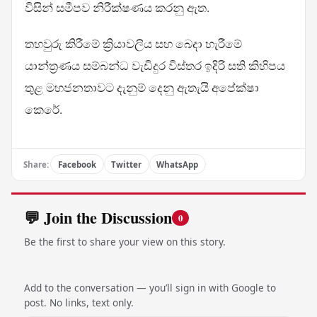
විසින් සමීපව නිරීක්ෂණය කරනු ඇත.
තහවුරු කිරීමේ ක්‍රියාවලිය සහ බෙදා හැරීමේ
යාන්ත්‍රණය සම්බන්ධ වැඩිදුර විස්තර ඉදිරි සති කිහිපය
තුළ මහජනතාවට දැනුම් දෙනු ඇතැයි අපේක්ෂා
කෙරේ.
Share:
Facebook
Twitter
WhatsApp
💬 Join the Discussion
0
Be the first to share your view on this story.
Add to the conversation — you’ll sign in with Google to
post. No links, text only.