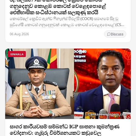
ගනුදෙනුව කොළඹ කොටස් වෙළෙඳපොළේ
ඓතිහාසික සංධිස්ථානයක් සලකුණු කරයි
කොමර්ෂල් ක්‍රෙඩිට් ඇන්ඩ් ෆිනෑන්ස් පීඑල්සී (COCR) සමාගමේ සිදු වූ
සුවිශේෂී කොටස් ගනුදෙනුවක් කොළඹ කොටස් වෙළෙඳපොළේ (CSE)
වාර්තා නැවත ලිවීමට හේතු විය — සමාගමේ 28%ක…
06 Aug 2026
Discuss
SINHALA
සාගර කාරියවසම් සම්බන්ධ IGP ඝාතනා කුමන්ත්‍රණ
චෝදනාව: ගැඹුරු විමර්ශනයකට කඩුවෙල