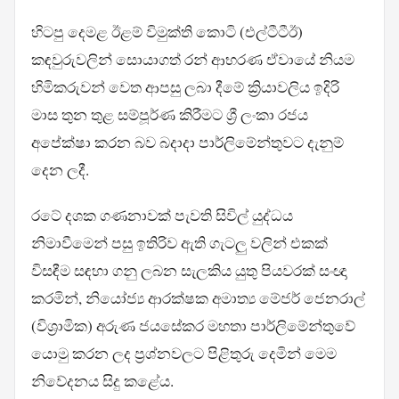
හිටපු දෙමළ ඊළම් විමුක්ති කොටි (එල්ටීටීඊ)
කඳවුරුවලින් සොයාගත් රන් ආභරණ ඒවායේ නියම
හිමිකරුවන් වෙත ආපසු ලබා දීමේ ක්‍රියාවලිය ඉදිරි
මාස තුන තුළ සම්පූර්ණ කිරීමට ශ්‍රී ලංකා රජය
අපේක්ෂා කරන බව බදාදා පාර්ලිමේන්තුවට දැනුම්
දෙන ලදී.
රටේ දශක ගණනාවක් පැවති සිවිල් යුද්ධය
නිමාවීමෙන් පසු ඉතිරිව ඇති ගැටලු වලින් එකක්
විසඳීම සඳහා ගනු ලබන සැලකිය යුතු පියවරක් සංඥා
කරමින්, නියෝජ්‍ය ආරක්ෂක අමාත්‍ය මේජර් ජෙනරාල්
(විශ්‍රාමික) අරුණ ජයසේකර මහතා පාර්ලිමේන්තුවේ
යොමු කරන ලද ප්‍රශ්නවලට පිළිතුරු දෙමින් මෙම
නිවේදනය සිදු කළේය.