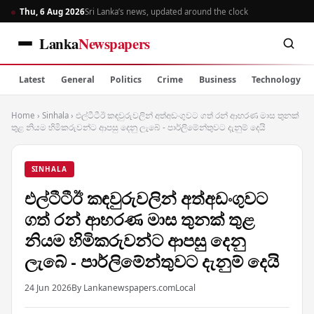
Thu, 6 Aug 2026
Sri Lanka’s news, updated around the clock
Lanka
Newspapers
Latest
General
Politics
Crime
Business
Technology
Home
›
Sinhala
›
එල්ටීටීඊ කඳවුරුවලින් අත්අඩංගුවට ගත් රන් ආභරණ මාස තුනක්
තුළ නියම හිමිකරුවන්ට ආපසු දෙනු ලැබේ - පාර්ලිමේන්තුවට දැනුම් දෙයි
SINHALA
එල්ටීටීඊ කඳවුරුවලින් අත්අඩංගුවට
ගත් රන් ආභරණ මාස තුනක් තුළ
නියම හිමිකරුවන්ට ආපසු දෙනු
ලැබේ - පාර්ලිමේන්තුවට දැනුම් දෙයි
24 Jun 2026
By Lankanewspapers.com
Local