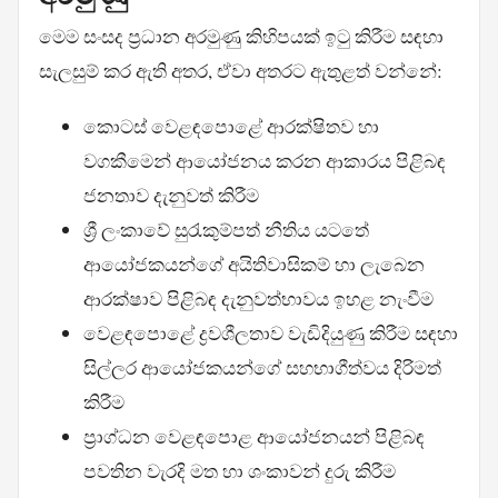
මෙම සංසද ප්‍රධාන අරමුණු කිහිපයක් ඉටු කිරීම සඳහා
සැලසුම් කර ඇති අතර, ඒවා අතරට ඇතුළත් වන්නේ:
කොටස් වෙළඳපොළේ ආරක්ෂිතව හා
වගකීමෙන් ආයෝජනය කරන ආකාරය පිළිබඳ
ජනතාව දැනුවත් කිරීම
ශ්‍රී ලංකාවේ සුරැකුම්පත් නීතිය යටතේ
ආයෝජකයන්ගේ අයිතිවාසිකම් හා ලැබෙන
ආරක්ෂාව පිළිබඳ දැනුවත්භාවය ඉහළ නැංවීම
වෙළඳපොළේ ද්‍රවශීලතාව වැඩිදියුණු කිරීම සඳහා
සිල්ලර ආයෝජකයන්ගේ සහභාගීත්වය දිරිමත්
කිරීම
ප්‍රාග්ධන වෙළඳපොළ ආයෝජනයන් පිළිබඳ
පවතින වැරදි මත හා ශංකාවන් දුරු කිරීම