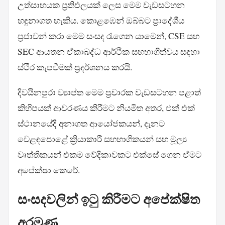
උත්සාහයක ප්‍රතිඵලයක් ලෙස මෙම වැඩසටහන
හඳුනාගත හැකිය. කොළඹෙන් ඔබ්බට ප්‍රාදේශීය
ප්‍රජාවන් කරා මෙම සංසද රැගෙන යාමෙන්, CSE සහ
SEC ආයතන ඒකාබද්ධ ආර්ථික සහභාගීත්වය සඳහා
ස්ථිර කැපවීමක් ප්‍රදර්ශනය කරයි.
දිවයිනපුරා ව්‍යාප්ත මෙම ප්‍රචාරක වැඩසටහන පළාත්
කිහිපයක් ආවරණය කිරීමට නියමිත අතර, එක් එක්
ස්ථානයේදී අනාගත ආයෝජකයන්, දැනට
වෙළඳපොළේ ක්‍රියාකාරී සහභාගිකයන් සහ මූල්‍ය
වෘත්තිකයන් එකම වේදිකාවකට එක්සේ ගෙන ඒමට
අපේක්ෂා කෙරේ.
සංසදවලින් ඉටු කිරීමට අපේක්ෂිත
අරමුණු