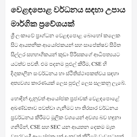
වෙළඳපොළ වර්ධනය සඳහා උපාය
මාර්ගික ප්‍රවේශයක්
ශ්‍රී ලංකාවේ ප්‍රාග්ධන වෙළඳපොළ බොහෝ කලෙක
සිට ආයතනික ආයෝජකයන් සහ සාපේක්ෂව සීමිත
සිල්ලර සහභාගිකයන් කුඩා පිරිසකගේ ආධිපත්‍යයට
යටත්ව පවතී. එම පදනම පුළුල් කිරීම, CSE හි
දිගුකාලීන සංවර්ධනය හා ස්ථිතිස්ථාපකත්වය සඳහා
අත්‍යවශ්‍ය කාරණයක් ලෙස පුළුල් ලෙස සලකනු ලැබේ.
හොඳින් දැනුවත් ආයෝජක ප්‍රජාවක් වෙළඳපොළේ
අඛණ්ඩතාව පවත්වා ගැනීමට හා තිරසාර වර්ධනය
ප්‍රවර්ධනය කිරීමට මූලික වශයෙන් අවශ්‍ය බව හඳුනා
ගනිමින්, CSE සහ SEC යන ආයතන දෙකම මෑත
වසරවලදී ආයෝජකයන් දැනුවත් කිරීමේ වැඩසටහන්