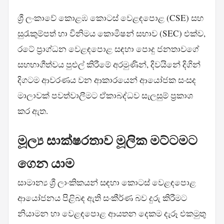
ශ්‍රී ලංකාවේ කොළඹ කොටස් වෙළඳපොළ (CSE) සහ
සුරැකුම්පත් හා විනිමය කොමිෂන් සභාව (SEC) එක්ව,
රටේ ප්‍රාග්ධන වෙළඳපොළ සඳහා පොදු ජනතාවගේ
සහභාගීත්වය පුළුල් කිරීමේ අරමුණින්, දිවයිනේ දිගින්
දිගටම ආවරණය වන ආකාරයෙන් ආයෝජක සංසද
මාලාවක් පවත්වාලීමට ඒකාබද්ධව සැලසුම් ප්‍රකාශ
කර ඇත.
මූල්‍ය සාක්ෂරතාව මූලික මට්ටමට
ගෙන යාම
සාමාන්‍ය ශ්‍රී ලාංකිකයන් සඳහා කොටස් වෙළඳපොළ
ආයෝජනය පිළිබඳ ඇති සංකීර්ණ බව දුරු කිරීමට
නියාමන හා වෙළඳපොළ ආයතන දෙකම දැරූ එකමුතු