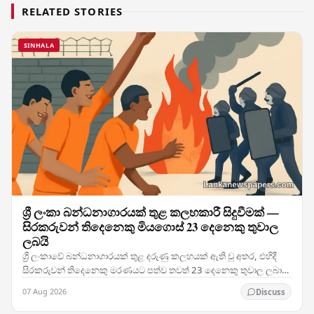
RELATED STORIES
SINHALA
ශ්‍රී ලංකා බන්ධනාගාරයක් තුළ කලහකාරී සිදුවීමක් —
සිරකරුවන් තිදෙනෙකු මියගොස් 23 දෙනෙකු තුවාල
ලබයි
ශ්‍රී ලංකාවේ බන්ධනාගාරයක් තුළ දරුණු කලහයක් ඇති වූ අතර, එහිදී
සිරකරුවන් තිදෙනෙකු මරණයට පත්ව තවත් 23 දෙනෙකු තුවාල ලබා
ඇති මෙම සිදුවීම රටේ බන්ධනාගාර ක්‍රමය පිළිබඳ…
07 Aug 2026
Discuss