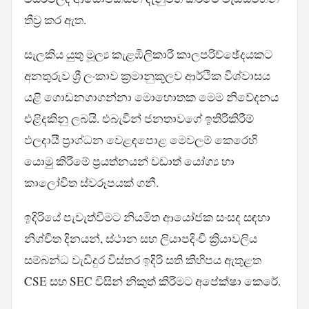
තීව්‍ර කර ඇත.
සැලකිය යුතු මූල්‍ය කැළඹිලිකාරී කාලපරිච්ඡේදයකට
අනතුරුව ශ්‍රී ලංකාව ක්‍රමානුකූලව ආර්ථික විශ්වාසය
යළි ගොඩනගාගන්නා මොහොතක මෙම නිවේදනය
එළිදකිනු ලබයි. එබැවින් ජනතාවගේ ඉතිරිකිරීම්
ඵලදායී ප්‍රාග්ධන වෙළඳපොළ මෙවලම් කෙරෙහි
යොමු කිරීමේ ප්‍රයත්නයන් වඩාත් යෝග්‍ය හා
කාලෝචිත ස්වරූපයක් ගනී.
ඉදිරියේ පැවැත්වීමට නියමිත ආයෝජක සංසද සඳහා
නිශ්චිත දිනයන්, ස්ථාන සහ ලියාපදිංචි ක්‍රියාවලිය
සම්බන්ධ වැඩිදුර විස්තර ඉදිරි සති කිහිපය ඇතුළත
CSE සහ SEC විසින් නිකුත් කිරීමට අපේක්ෂා කෙරේ.