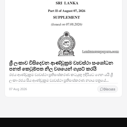
ශ්‍රී ලංකාව විසිදෙවන ආණ්ඩුක්‍රම ව්‍යවස්ථා සංශෝධන
පනත් කෙටුම්පත නිල වශයෙන් ගැසට් කරයි
රජය ආණ්ඩුක්‍රම ව්‍යවස්ථා ප්‍රතිසංස්කරණ කටයුතු ඉදිරියට ගෙන යයි ශ්‍රී
ලංකා රජය සිය ආණ්ඩුක්‍රම ව්‍යවස්ථා ප්‍රතිසංස්කරණ න්‍යාය පත්‍රයේ
තීරණාත්මක පියවරක් තබමින්,…
07 Aug 2026
Discuss