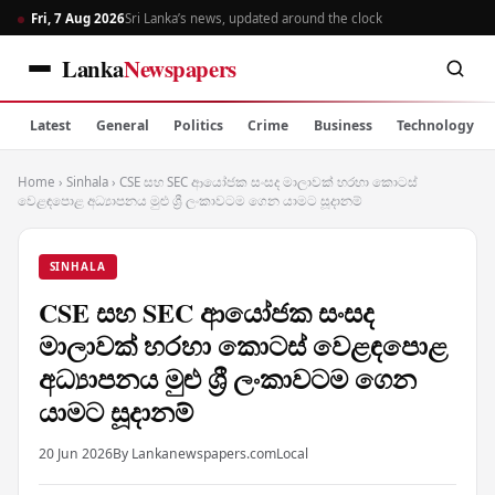
Fri, 7 Aug 2026
Sri Lanka’s news, updated around the clock
Lanka
Newspapers
Latest
General
Politics
Crime
Business
Technology
Home
›
Sinhala
›
CSE සහ SEC ආයෝජක සංසද මාලාවක් හරහා කොටස්
වෙළඳපොළ අධ්‍යාපනය මුළු ශ්‍රී ලංකාවටම ගෙන යාමට සූදානම්
SINHALA
CSE සහ SEC ආයෝජක සංසද
මාලාවක් හරහා කොටස් වෙළඳපොළ
අධ්‍යාපනය මුළු ශ්‍රී ලංකාවටම ගෙන
යාමට සූදානම්
20 Jun 2026
By Lankanewspapers.com
Local