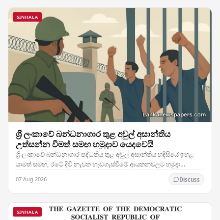
SINHALA
ශ්‍රී ලංකාවේ බන්ධනාගාර තුළ අවුල් අසාන්තිය
උත්සන්න වීමත් සමඟ හමුදාව යෙදවෙයි
ශ්‍රී ලංකාවේ බන්ධනාගාර පද්ධතිය තුළ අවුල් අසාන්තිය හදිසියේ ඉහළ
යාමත් සමඟ, රටේ දිවි නැවත හැඩගැස්වීමේ ආයතනවලට හමුදා
සෙබළුන් යෙදවීමට බලධාරීන් තීරණය කර ඇති බව…
07 Aug 2026
Discuss
SINHALA