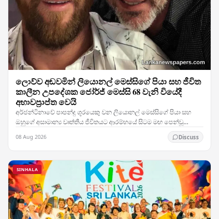
ලොව්ව අඬවමින් ලියොනල් මෙස්සිගේ පියා සහ ජීවිත
කාලීන උපදේශක ජෝර්ජ් මෙස්සි 68 වැනි වියේදී
අභාවප්‍රාප්ත වෙයි
අර්ජන්ටිනාවේ පාපන්දු ශූරයෙකු වන ලියොනල් මෙස්සිගේ පියා සහ
ඔහුගේ අසාමාන්‍ය වෘත්තීය ජීවිතයට ආරම්භයේ සිටම මඟ පෙන්වූ
ජෝර්ජ් මෙස්සි, 68 වැනි වියේදී අභාවප්‍රාප්ත වූ…
08 Aug 2026
Discuss
SINHALA