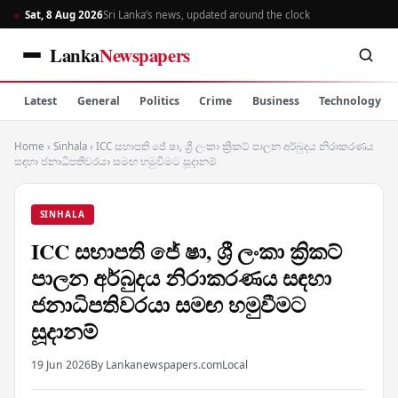
Sat, 8 Aug 2026
Sri Lanka’s news, updated around the clock
Lanka
Newspapers
Latest
General
Politics
Crime
Business
Technology
Home
›
Sinhala
›
ICC සභාපති ජේ ෂා, ශ්‍රී ලංකා ක්‍රිකට් පාලන අර්බුදය නිරාකරණය
සඳහා ජනාධිපතිවරයා සමඟ හමුවීමට සූදානම්
SINHALA
ICC සභාපති ජේ ෂා, ශ්‍රී ලංකා ක්‍රිකට්
පාලන අර්බුදය නිරාකරණය සඳහා
ජනාධිපතිවරයා සමඟ හමුවීමට
සූදානම්
19 Jun 2026
By Lankanewspapers.com
Local