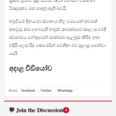
ක්‍රිකට් ප්‍රජාව තුළ ස්ථිරව රඳවා ගනිමින් එකඟතා
විසඳුමකට මඟ පාදනු ඇති බවයි.
හමුවීමේ දිනය හා ස්ථානය නිල වශයෙන් තවමත්
තහවුරු කර නොමැති නමුත්, කාරණාවේ කාල-සංවේදී
ස්වභාවය හේතුවෙන් සාකච්ඡා සැලසුම් කිරීම ඉතා
හදිසි ලෙස සිදු කෙරෙමින් පවතින බව මූලාශ්‍ර පෙන්වා
දෙයි.
අදාළ වීඩියෝව
Share:
Facebook
Twitter
WhatsApp
💬 Join the Discussion
0