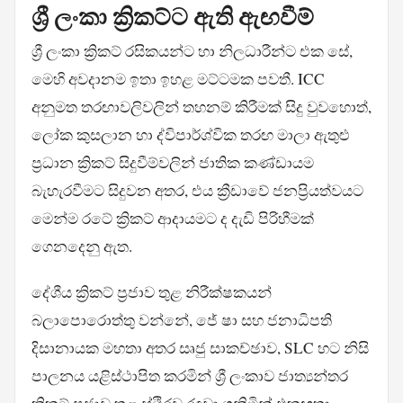
ශ්‍රී ලංකා ක්‍රිකට්ට ඇති ඇඟවීම්
ශ්‍රී ලංකා ක්‍රිකට් රසිකයන්ට හා නිලධාරීන්ට එක සේ,
මෙහි අවදානම ඉතා ඉහළ මට්ටමක පවතී. ICC
අනුමත තරඟාවලිවලින් තහනම් කිරීමක් සිදු වුවහොත්,
ලෝක කුසලාන හා ද්විපාර්ශ්වික තරඟ මාලා ඇතුළු
ප්‍රධාන ක්‍රිකට් සිදුවීම්වලින් ජාතික කණ්ඩායම
බැහැරවීමට සිදුවන අතර, එය ක්‍රීඩාවේ ජනප්‍රියත්වයට
මෙන්ම රටේ ක්‍රිකට් ආදායමට ද දැඩි පිරිහීමක්
ගෙනදෙනු ඇත.
දේශීය ක්‍රිකට් ප්‍රජාව තුළ නිරීක්ෂකයන්
බලාපොරොත්තු වන්නේ, ජේ ෂා සහ ජනාධිපති
දිසානායක මහතා අතර සෘජු සාකච්ඡාව, SLC හට නිසි
පාලනය යළිස්ථාපිත කරමින් ශ්‍රී ලංකාව ජාත්‍යන්තර