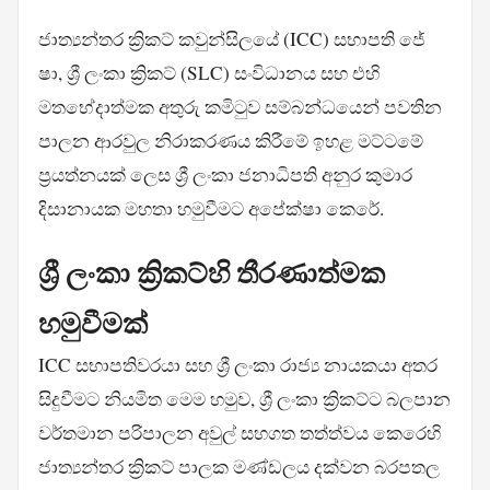
ජාත්‍යන්තර ක්‍රිකට් කවුන්සිලයේ (ICC) සභාපති ජේ
ෂා, ශ්‍රී ලංකා ක්‍රිකට් (SLC) සංවිධානය සහ එහි
මතභේදාත්මක අතුරු කමිටුව සම්බන්ධයෙන් පවතින
පාලන ආරවුල නිරාකරණය කිරීමේ ඉහළ මට්ටමේ
ප්‍රයත්නයක් ලෙස ශ්‍රී ලංකා ජනාධිපති අනුර කුමාර
දිසානායක මහතා හමුවීමට අපේක්ෂා කෙරේ.
ශ්‍රී ලංකා ක්‍රිකට්හි තීරණාත්මක
හමුවීමක්
ICC සභාපතිවරයා සහ ශ්‍රී ලංකා රාජ්‍ය නායකයා අතර
සිදුවීමට නියමිත මෙම හමුව, ශ්‍රී ලංකා ක්‍රිකට්ට බලපාන
වර්තමාන පරිපාලන අවුල් සහගත තත්ත්වය කෙරෙහි
ජාත්‍යන්තර ක්‍රිකට් පාලක මණ්ඩලය දක්වන බරපතල