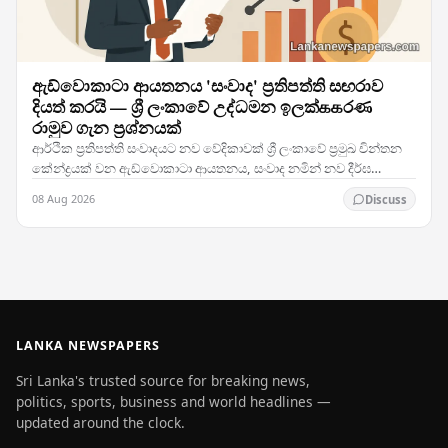
ඇඩ්වොකාටා ආයතනය 'සංවාද' ප්‍රතිපත්ති සඟරාව
දියත් කරයි — ශ්‍රී ලංකාවේ උද්ධමන ඉලක්ககරණ
රාමුව ගැන ප්‍රශ්නයක්
ආර්ථික ප්‍රතිපත්ති සංවාදයට නව වේදිකාවක් ශ්‍රී ලංකාවේ ප්‍රමුඛ චින්තන
කේන්ද්‍රයක් වන ඇඩ්වොකාටා ආයතනය, සංවාද නමින් නව දීර්ඝ
ප්‍රතිපත්ති ප්‍රකාශනයක් දියත් කර ඇති…
08 Aug 2026
Discuss
LANKA NEWSPAPERS
Sri Lanka's trusted source for breaking news,
politics, sports, business and world headlines —
updated around the clock.