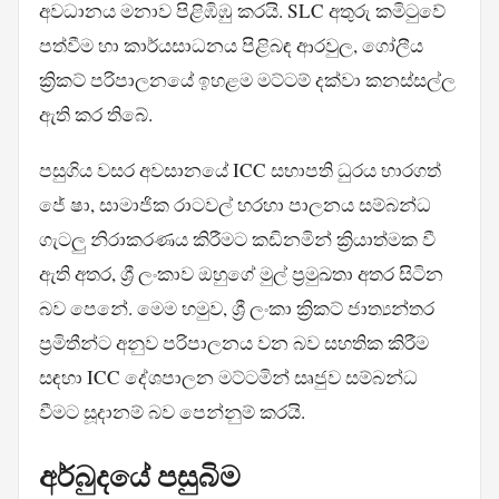
අවධානය මනාව පිළිඹිඹු කරයි. SLC අතුරු කමිටුවේ
පත්වීම හා කාර්යසාධනය පිළිබඳ ආරවුල, ගෝලීය
ක්‍රිකට් පරිපාලනයේ ඉහළම මට්ටම් දක්වා කනස්සල්ල
ඇති කර තිබේ.
පසුගිය වසර අවසානයේ ICC සභාපති ධුරය භාරගත්
ජේ ෂා, සාමාජික රාටවල් හරහා පාලනය සම්බන්ධ
ගැටලු නිරාකරණය කිරීමට කඩිනමින් ක්‍රියාත්මක වී
ඇති අතර, ශ්‍රී ලංකාව ඔහුගේ මුල් ප්‍රමුඛතා අතර සිටින
බව පෙනේ. මෙම හමුව, ශ්‍රී ලංකා ක්‍රිකට් ජාත්‍යන්තර
ප්‍රමිතීන්ට අනුව පරිපාලනය වන බව සහතික කිරීම
සඳහා ICC දේශපාලන මට්ටමින් සෘජුව සම්බන්ධ
වීමට සූදානම් බව පෙන්නුම් කරයි.
අර්බුදයේ පසුබිම