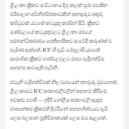
ශ්‍රී ලංකා ක්‍රිකට් සංවිධානය දිගු කලක් පුරා පවතින
පරිපාලන අවිනිශ්චිතතාවකින් අනතුරුව අතුරු
කමිටුවක් යටතේ කටයුතු කරමින් සිටී. ක්‍රිකට්
මණ්ඩලයේ කටයුතුවලට ශ්‍රී ලංකා රජයේ
සම්බන්ධීකරණය ඓතිහාසිකව සංවේදී කරුණක් ව
පැමිණ ඇත්තේ, ICC හි දැඩි රෙගුලාසි යටතේ
සාමාජික ක්‍රිකට් මණ්ඩලවලට රාජ්‍ය මැදිහත්වීම
තහනම් කර ඇති බැවිනි.
එවැනි මැදිහත්වීමක් නිල වශයෙන් තහවුරු වුවහොත්,
ශ්‍රී ලංකාවට ICC තරඟාවලිවලින් තහනම් කිරීමේ
ඉඩකඩ පවතී — ඉදිරි ගෝලීය තරඟාවලි ඇතුළු
ජාත්‍යන්තර ක්‍රිකට්හි දිවයිනේ සහභාගිත්වයට දැඩි
ලෙස බලපාන ප්‍රතිවිපාකයක් ලෙස එය සැලකේ.