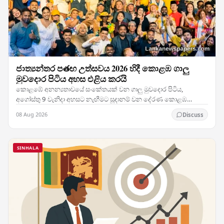
ජාත්‍යන්තර පతඟ උත්සවය 2026 හිදී කොළඹ ගාලු
මුවදොර පිටිය අහස එළිය කරයි
කොළඹේ අනන්‍යතාවයේ සංකේතයක් වන ගාලු මුවදොර පිටිය,
අගෝස්තු 9 වැනිදා අහසට නැඟීමට සූදානම් වන දේරණ කොළඹ
ජාත්‍යන්තර පතඟ උත්සවය 2026 සමඟ වර්ණවත් හා චලනශීලී අපූරු…
08 Aug 2026
Discuss
SINHALA