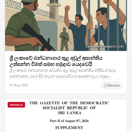
ශ්‍රී ලංකාවේ බන්ධනාගාර තුළ අවුල් අසාන්තිය
උත්සන්න වීමත් සමඟ හමුදාව යෙදවෙයි
ශ්‍රී ලංකාවේ බන්ධනාගාර පද්ධතිය තුළ අවුල් අසාන්තිය හදිසියේ ඉහළ
යාමත් සමඟ, රටේ දිවි නැවත හැඩගැස්වීමේ ආයතනවලට හමුදා
සෙබළුන් යෙදවීමට බලධාරීන් තීරණය කර ඇති බව…
07 Aug 2026
Discuss
SINHALA