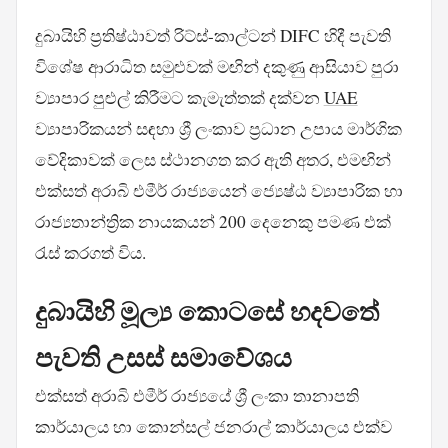
දුබායිහි ප්‍රතිෂ්ඨාවත් රිට්ස්-කාල්ටන් DIFC හිදී පැවති
විශේෂ ආරාධිත සමුළුවක් මඟින් දකුණු ආසියාව පුරා
ව්‍යාපාර පුළුල් කිරීමට කැමැත්තක් දක්වන
UAE
ව්‍යාපාරිකයන් සඳහා ශ්‍රී ලංකාව ප්‍රධාන උපාය මාර්ගික
වේදිකාවක් ලෙස ස්ථානගත කර ඇති අතර, එමඟින්
එක්සත් අරාබි එමීර් රාජ්‍යයෙන් ජ්‍යෙෂ්ඨ ව්‍යාපාරික හා
රාජ්‍යතාන්ත්‍රික නායකයන් 200 දෙනෙකු පමණ එක්
රැස් කරගත් විය.
දුබායිහි මූල්‍ය කොටසේ හදවතේ
පැවති උසස් සමාවේශය
එක්සත් අරාබි එමීර් රාජ්‍යයේ ශ්‍රී ලංකා තානාපති
කාර්යාලය හා කොන්සල් ජනරාල් කාර්යාලය එක්ව