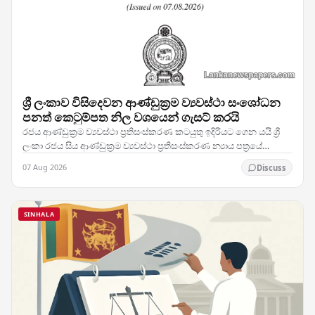
ශ්‍රී ලංකාව විසිදෙවන ආණ්ඩුක්‍රම ව්‍යවස්ථා සංශෝධන
පනත් කෙටුම්පත නිල වශයෙන් ගැසට් කරයි
රජය ආණ්ඩුක්‍රම ව්‍යවස්ථා ප්‍රතිසංස්කරණ කටයුතු ඉදිරියට ගෙන යයි ශ්‍රී
ලංකා රජය සිය ආණ්ඩුක්‍රම ව්‍යවස්ථා ප්‍රතිසංස්කරණ න්‍යාය පත්‍රයේ
තීරණාත්මක පියවරක් තබමින්,…
07 Aug 2026
Discuss
SINHALA