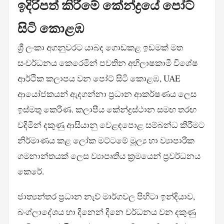
ඉදිරිපත් කිරීමේ කේන්ද්‍රයේ පෝට්
සිටි කොළඹ
ශ්‍රී ලංකා අගනුවරට යාබද ගොඩකළ ඉඩමක් මත
සංවර්ධනය කෙරෙමින් පවතින අභිලාෂකාමී විශේෂ
ආර්ථික කලාපය වන පෝට් සිටි කොළඹ, UAE
ආයෝජකයන් ඇදගන්නා ප්‍රධාන ආකර්ෂණය ලෙස
ඉස්මතු කෙරිණ. කලාපීය කේන්ද්‍රස්ථාන සමඟ තරඟ
වදිමින් දකුණු ආසියානු වෙළඳපොළ සම්බන්ධ කිරීමට
නිර්මාණය කළ ලෝක මට්ටමේ මූල්‍ය හා ව්‍යාපාරික
ගමනාන්තයක් ලෙස ව්‍යාපෘතිය ක්‍රමයෙන් ප්‍රවර්ධනය
කෙරේ.
ජාත්‍යන්තර ප්‍රධාන නැව් මාර්ගවල පිහිටා ඉන්දියාව,
බංග්ලාදේශය හා දිනෙන් දිනෙ වර්ධනය වන දකුණු