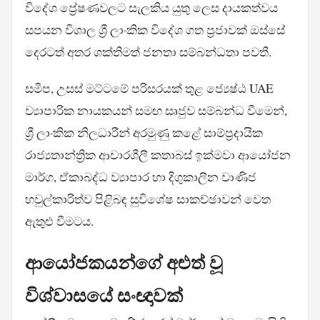
විදේශ ප්‍රේෂණවලට සැලකිය යුතු ලෙස දායකත්වය
සපයන විශාල ශ්‍රී ලාංකික විදේශ ගත ප්‍රජාවක් ඔස්සේ
දෙරටත් අතර ශක්තිමත් ජනතා සම්බන්ධතා පවතී.
සමීප, උසස් මට්ටමේ පරිසරයක් තුළ ජ්‍යෙෂ්ඨ UAE
ව්‍යාපාරික නායකයන් සමඟ සෘජුව සම්බන්ධ වීමෙන්,
ශ්‍රී ලාංකික නිලධාරීන් අරමුණු කළේ සාම්ප්‍රදායික
රාජ්‍යතාන්ත්‍රික ආචාරශීලී කතාබස් ඉක්මවා ආයෝජන
මාර්ග, ඒකාබද්ධ ව්‍යාපාර හා දිගුකාලීන වාණිජ
හවුල්කාරිත්ව පිළිබඳ සුවිශේෂ සාකච්ඡාවන් වෙත
ඇතුළු වීමටය.
ආයෝජකයන්ගේ අළුත් වූ
විශ්වාසයේ සංඥාවක්