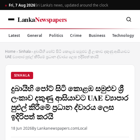
Fri, 7 Aug 2026
Sri Lanka’s news, updated around the clock
Lanka
Newspapers
Latest
General
Politics
Crime
Business
Technology
Home
›
Sinhala
›
දුබායිහි පෝට් සිටි කොළඹ සමුළුව ශ්‍රී ලංකාව දකුණු ආසියාවට
UAE ව්‍යාපාර පුළුල් කිරීමේ ප්‍රධාන ද්වාරය ලෙස ඉදිරිපත් කරයි
SINHALA
දුබායිහි පෝට් සිටි කොළඹ සමුළුව ශ්‍රී
ලංකාව දකුණු ආසියාවට UAE ව්‍යාපාර
පුළුල් කිරීමේ ප්‍රධාන ද්වාරය ලෙස
ඉදිරිපත් කරයි
18 Jun 2026
By Lankanewspapers.com
Local