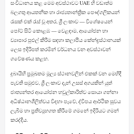
සංවිධානය කළ මෙම අවස්ථාවට UAE හි වඩාත්ම
බලගතු ආයතනික හා රාජ්‍යතාන්ත්‍රික පෞද්ගලිකයන්
රැසක් එක් රැස් වූ අතර, ශ්‍රී ලංකාව — විශේෂයෙන්
පෝට් සිටි කොළඹ — වෙළඳාම, ආයෝජන හා
ව්‍යාපාර පුළුල් කිරීම සඳහා කලාපීය කේන්ද්‍රස්ථානයක්
ලෙස ඉදිරිපත් කරමින් වර්ධනය වන අවස්ථාවන්
ගවේෂණය කළහ.
දුබායිහි ප්‍රමුඛතම මූල්‍ය ස්ථානවලින් එකක් වන මෙහිදී
පැවති සමුළුව, ශ්‍රී ලංකාව දැන් උසස් අගයකින් යුත්
ජාත්‍යන්තර ආයෝජන හවුල්කාරිත්ව සොයා ගන්නා
අධිෂ්ඨානශීලිත්වය විදහා පෑවේ, ද්වීපය ආර්ථික සුවය
ලැබීම හා ප්‍රතිව්‍යූහගත කිරීමේ ගමනේ ඉදිරියට ගමන්
කරද්දීය.