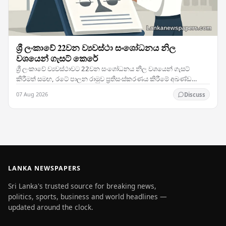
ශ්‍රී ලංකාවේ 22වන ව්‍යවස්ථා සංශෝධනය නිල
වශයෙන් ගැසට් කෙරේ
ශ්‍රී ලංකාවේ ව්‍යවස්ථාවට 22වන සංශෝධනය නිල වශයෙන් ගැසට්
කිරීමත් සමඟ, රටේ පාලන රාමුව ප්‍රතිසංස්කරණය කිරීමේ අඛණ්ඩ
ප්‍රයත්නයන්හි ඉතා වැදගත් සන්ධිස්ථානයක් සනිටුහන්…
07 Aug 2026
Discuss
LANKA NEWSPAPERS
Sri Lanka's trusted source for breaking news,
politics, sports, business and world headlines —
updated around the clock.