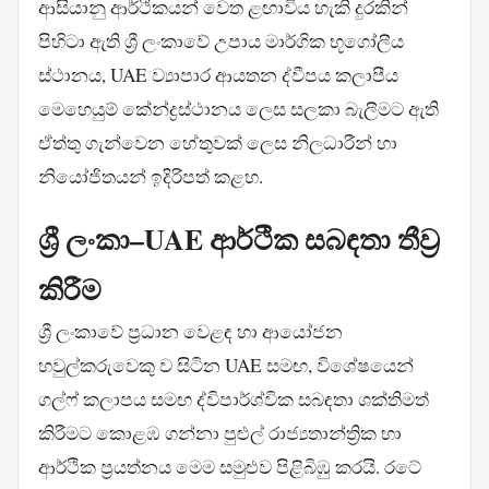
ආසියානු ආර්ථිකයන් වෙත ළඟාවිය හැකි දුරකින්
පිහිටා ඇති ශ්‍රී ලංකාවේ උපාය මාර්ගික භූගෝලීය
ස්ථානය, UAE ව්‍යාපාර ආයතන ද්වීපය කලාපීය
මෙහෙයුම් කේන්ද්‍රස්ථානය ලෙස සලකා බැලීමට ඇති
ඒත්තු ගැන්වෙන හේතුවක් ලෙස නිලධාරීන් හා
නියෝජිතයන් ඉදිරිපත් කළහ.
ශ්‍රී ලංකා–UAE ආර්ථික සබඳතා තීව්‍ර
කිරීම
ශ්‍රී ලංකාවේ ප්‍රධාන වෙළඳ හා ආයෝජන
හවුල්කරුවෙකු ව සිටින UAE සමඟ, විශේෂයෙන්
ගල්ෆ් කලාපය සමඟ ද්විපාර්ශ්වික සබඳතා ශක්තිමත්
කිරීමට කොළඹ ගන්නා පුළුල් රාජ්‍යතාන්ත්‍රික හා
ආර්ථික ප්‍රයත්නය මෙම සමුළුව පිළිබිඹු කරයි. රටේ