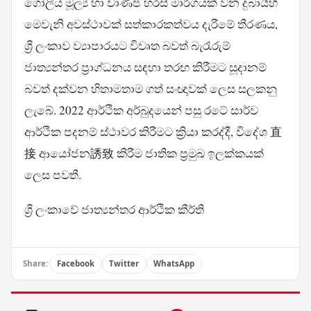
ගෝලීය මූල්‍ය හා වාණිජ හරස් මාර්ගයක් වන දුබායිහි
මෙවැනි අවස්ථාවක් සත්කාරකත්වය දැරීමේ තීරණය,
ශ්‍රී ලංකාව ව්‍යාපාරයට විවෘත බවත් බැරෑරුම්
ජාත්‍යන්තර ප්‍රාග්ධනය සඳහා තරඟ කිරීමට සූදානම්
බවත් දක්වන හිතාමතාම ගත් සංඥාවක් ලෙස සලකනු
ලැබේ. 2022 ආර්ථික අර්බුදයෙන් පසු රටේ සාර්ව
ආර්ථික පදනම් ස්ථාවර කිරීමට ක්‍රියා කරද්දී, විදේශ 直
接 ආයෝජන誘致 කිරීම ජාතික ප්‍රමුඛ ඉලක්කයක්
ලෙස පවතී.
ශ්‍රී ලංකාවේ ජාත්‍යන්තර ආර්ථික කීර්ති
Share:
Facebook
Twitter
WhatsApp