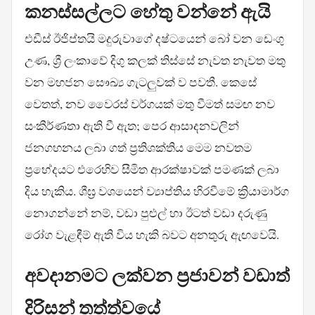
කනස්සල්ලට හේතු වන්නේ ඇයි
එඩීස් ඊජිප්තයි මදුරුවාගේ දෂ්ටයෙන් බෝ වන ඩෙංගු
උණ, ශ්‍රී ලංකාවේ දිගු කලක් තිස්සේ නැවත නැවත මතු
වන මහජන සෞඛ්‍ය ගැටලුවක් ව පවතී. කෙසේ
වෙතත්, නව වෛරස් වර්ගයක් මතු වීමත් සමඟ නව
සංකීර්ණතා ඇති වී ඇත; පෙර ආසාදනවලින්
ජනගහනය ලබා ගත් ප්‍රතිශක්තිය මෙම නවතම
ප්‍රභේදයට එරෙහිව සීමිත ආරක්ෂාවක් පමණක් ලබා
දිය හැකිය. ශීඝ්‍ර වශයෙන් ව්‍යාප්තිය හිරවීමේ ක්‍රියාමාර්ග
නොගන්නේ නම්, වඩා පුළුල් හා ඊටත් වඩා දරුණු
රෝග වැළඳීම් ඇති විය හැකි බවට අනතුරු ඇඟවෙයි.
අවදානමට ලක්වන ප්‍රජාවන් වඩාත්
දිරිසන් තත්ත්වයේ