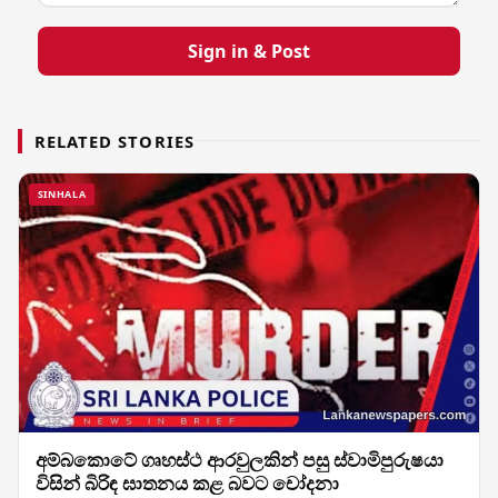
Sign in & Post
RELATED STORIES
SINHALA
අම්බකොටේ ගෘහස්ථ ආරවුලකින් පසු ස්වාමිපුරුෂයා
විසින් බිරිඳ ඝාතනය කළ බවට චෝදනා