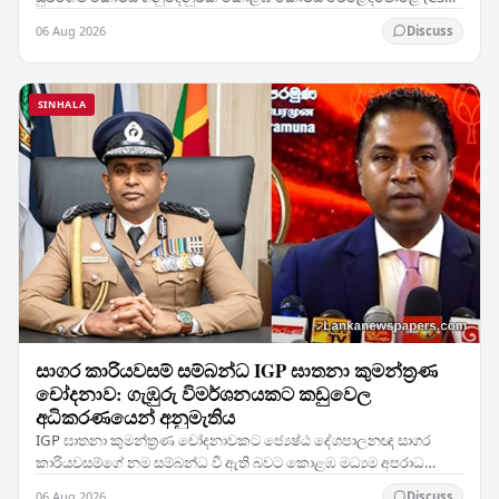
වාර්තා නැවත ලිවීමට හේතු විය — සමාගමේ 28%ක…
06 Aug 2026
Discuss
SINHALA
සාගර කාරියවසම් සම්බන්ධ IGP ඝාතනා කුමන්ත්‍රණ
චෝදනාව: ගැඹුරු විමර්ශනයකට කඩුවෙල
අධිකරණයෙන් අනුමැතිය
IGP ඝාතනා කුමන්ත්‍රණ චෝදනාවකට ජ්‍යෙෂ්ඨ දේශපාලනඥ සාගර
කාරියවසම්ගේ නම සම්බන්ධ වී ඇති බවට කොළඹ මධ්‍යම අපරාධ
විමර්ශන කාර්යාංශය (CCIB) ඉදිරිපත් කළ වාර්තාව සලකා බැලූ…
06 Aug 2026
Discuss