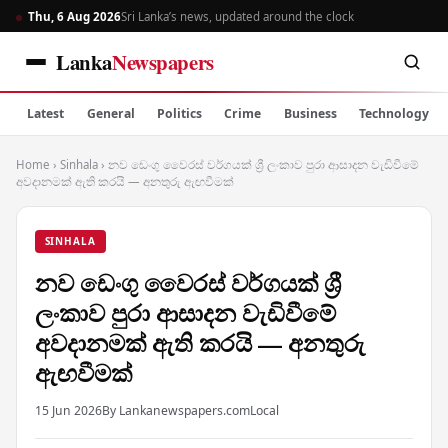
Thu, 6 Aug 2026
Sri Lanka’s news, updated around the clock
Lanka
Newspapers
Latest
General
Politics
Crime
Business
Technology
Home
›
Sinhala
›
නව ඩෙංගු වෛරස් වර්ගයක් ශ්‍රී ලංකාව පුරා ආසාදන වැඩිවීමේ
අවදානමක් ඇති කරයි — අනතුරු ඇඟවීමක්
SINHALA
නව ඩෙංගු වෛරස් වර්ගයක් ශ්‍රී
ලංකාව පුරා ආසාදන වැඩිවීමේ
අවදානමක් ඇති කරයි — අනතුරු
ඇඟවීමක්
15 Jun 2026
By Lankanewspapers.com
Local