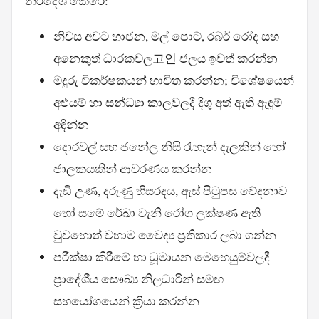
නිර්දේශ කෙරේ:
නිවස අවට භාජන, මල් පොට්, රබර් රෝද සහ
අනෙකුත් ධාරකවල고인 ජලය ඉවත් කරන්න
මදුරු විකර්ෂකයන් භාවිත කරන්න; විශේෂයෙන්
අළුයම් හා සන්ධ්‍යා කාලවලදී දිගු අත් ඇති ඇඳුම්
අඳින්න
දොරවල් සහ ජනේල නිසි රැහැන් දැලකින් හෝ
ජාලකයකින් ආවරණය කරන්න
දැඩි උණ, දරුණු හිසරදය, ඇස් පිටුපස වේදනාව
හෝ සමේ රේඛා වැනි රෝග ලක්ෂණ ඇති
වුවහොත් වහාම වෛද්‍ය ප්‍රතිකාර ලබා ගන්න
පරීක්ෂා කිරීමේ හා ධූමායන මෙහෙයුම්වලදී
ප්‍රාදේශීය සෞඛ්‍ය නිලධාරීන් සමඟ
සහයෝගයෙන් ක්‍රියා කරන්න