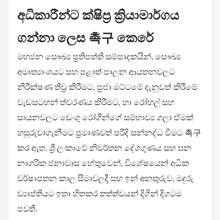
අධිකාරීන්ට ක්ෂිප්‍ර ක්‍රියාමාර්ගය
ගන්නා ලෙස 촉구 කෙරේ
මහජන සෞඛ්‍ය ප්‍රතිපත්ති සම්පාදකයින්, සෞඛ්‍ය
අමාත්‍යාංශයට සහ පළාත් පාලන ආයතනවලට
නිරීක්ෂණ තීව්‍ර කිරීමට, ප්‍රජා මට්ටමේ දැනුවත් කිරීමේ
වැඩසටහන් ත්වරණය කිරීමට, හා රෝහල් සහ
සායනවලට ඩෙංගු රෝගීන්ගේ සම්භාව්‍ය ගලා ඒමක්
හසුරුවාගැනීමට ප්‍රමාණවත් පරිදි සන්නද්ධ වීමට 촉구
කර ඇත. ශ්‍රී ලංකාවේ නිවර්තන දේශගුණය සහ ඝන
නාගරික ජනාවාස හේතුවෙන්, විශේෂයෙන් අධික
වර්ෂාපතන කාල සීමාවලදී සහ ඉන් අනතුරුව, මදුරු
ව්‍යාප්තියට ඉතා හිතකර තත්ත්වයන් දිගින් දිගටම
පවතී.