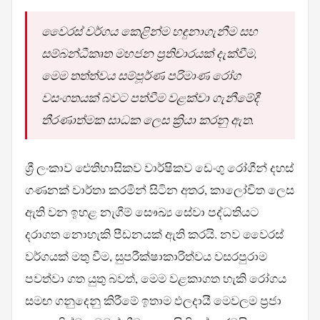
වෛරස් වර්ගය කෙළින්ම හඳුනාගැනීම සහ
සම්බන්ධීකෘත මහජන ප්‍රතිචාරයක් දැක්වීම,
මෙම තත්ත්වය සම්පූර්ණ පරිමාණ රෝග
වසංගතයක් බවට පත්වීම වළක්වා ගැනීමේදී
තීරණාත්මක සාධක ලෙස ක්‍රියා කරනු ඇත.
ශ්‍රී ලංකාව ඓතිහාසිකව වාර්ෂිකව ඩෙංගු රෝගීන් දහස්
ගණනක් වාර්තා කරමින් සිටින අතර, කාලෝචිත ලෙස
ඇති වන ඉහළ නැගීම් සෞඛ්‍ය සේවා පද්ධතියට
දරාගත නොහැකි පීඩනයක් ඇති කරයි. නව වෛරස්
වර්ගයක් මතු වීම, සුපරීක්ෂාකාරිත්වය වසරපුරාම
පවත්වා ගත යුතු බවත්, මෙම වළකාගත හැකි රෝගය
සමඟ ගනුදෙනු කිරීමේ ඉතාම ඵලදායී මෙවලම ප්‍රජා