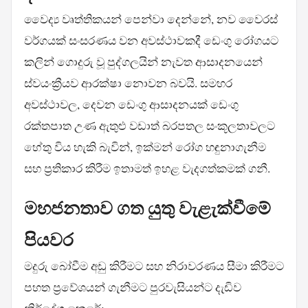
වෛද්‍ය වෘත්තිකයන් පෙන්වා දෙන්නේ, නව වෛරස්
වර්ගයක් සංසරණය වන අවස්ථාවකදී ඩෙංගු රෝගයට
කලින් ගොදුරු වූ පුද්ගලයින් නැවත ආසාදනයෙන්
ස්වයංක්‍රීයව ආරක්ෂා නොවන බවයි. සමහර
අවස්ථාවල, දෙවන ඩෙංගු ආසාදනයක් ඩෙංගු
රක්තපාත උණ ඇතුළු වඩාත් බරපතල සංකූලතාවලට
හේතු විය හැකි බැවින්, ඉක්මන් රෝග හඳුනාගැනීම
සහ ප්‍රතිකාර කිරීම ඉතාමත් ඉහළ වැදගත්කමක් ගනී.
මහජනතාව ගත යුතු වැළැක්වීමේ
පියවර
මදුරු බෝවීම අඩු කිරීමට සහ නිරාවරණය සීමා කිරීමට
පහත ප්‍රවේශයන් ගැනීමට පුරවැසියන්ට දැඩිව