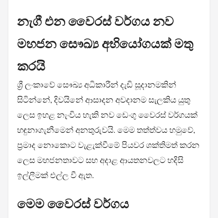
නැගී එන වෛරස් වර්ගය නව
මහජන සෞඛ්‍ය අභියෝගයක් මතු
කරයි
ශ්‍රී ලංකාවේ සෞඛ්‍ය අධිකාරීන් දැඩි සූදානමකින්
සිටින්නේ, දිවයිනේ ආසාදන අවදානම සැලකිය යුතු
ලෙස ඉහළ නැංවිය හැකි නව ඩෙංගු වෛරස් වර්ගයක්
හඳුනාගැනීමෙන් අනතුරුවයි. මෙම තත්ත්වය හමුවේ,
ප්‍රමාද නොකොට වැළැක්වීමේ පියවර ශක්තිමත් කරන
ලෙස මහජනතාවට සහ අදාළ ආයතනවලට හදිසි
ඉල්ලීමක් එල්ල වී ඇත.
මෙම වෛරස් වර්ගය