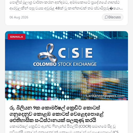
පොලිස් මූලාශ්‍ර වාර්තා කරන අන්දමට, අම්බකොටේ ප්‍රදේශයේ ගෘහස්ථ
ආරවුලකින් පසු වයස අවුරුදු 48ක් වූ කාන්තාවක් තම ස්වාමිපුරු�ෂයා
විසින් ඝාතනය කර ඇතැයි සැලකේ. සිද්ධිය…
06 Aug 2026
Discuss
SINHALA
රු. බිලියන 9ක කොමර්ෂල් ක්‍රෙඩිට් කොටස්
ගනුදෙනුව කොළඹ කොටස් වෙළෙඳපොළේ
ඓතිහාසික සංධිස්ථානයක් සලකුණු කරයි
කොමර්ෂල් ක්‍රෙඩිට් ඇන්ඩ් ෆිනෑන්ස් පීඑල්සී (COCR) සමාගමේ සිදු වූ
සුවිශේෂී කොටස් ගනුදෙනුවක් කොළඹ කොටස් වෙළෙඳපොළේ (CSE)