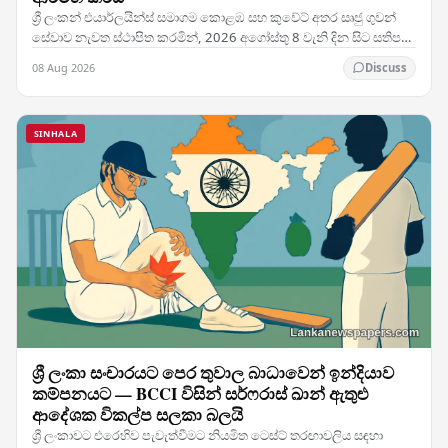
ශ්‍රී ලංකන් එයාර්ලයින්ස් සමාගම කොළඹ සහ කුවේට් අතර සෘජු ගුවන්
සේවාව නැවත ස්ථාපිත කරමින්, 2026 අගෝස්තු 8 වැනි දින සිට සතිපතා
ගුවන් ගමන් හයක් සහිතව එම මාර්ගයේ…
08 Aug 2026
Discuss
SINHALA
ශ්‍රී ලංකා සංචාරයට පෙර තුවාල බාධාවෙන් ඉන්දියාව
කම්පනයට — BCCI විසින් සර්ෆරාස් ඛාන් ඇතුළු
ආදේශක විකල්ප සලකා බලයි
ශ්‍රී ලංකාවට එරෙහිව පැවැත්වීමට නියමිත ටෙස්ට් තරඟාවලිය සඳහා