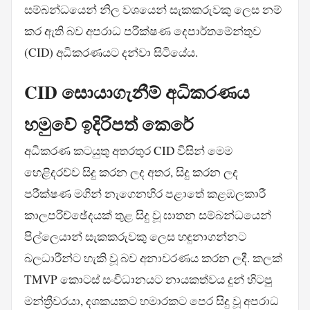
සම්බන්ධයෙන් නිල වශයෙන් සැකකරුවකු ලෙස නම්
කර ඇති බව අපරාධ පරීක්ෂණ දෙපාර්තමේන්තුව
(CID) අධිකරණයට දන්වා සිටියේය.
CID සොයාගැනීම් අධිකරණය
හමුවේ ඉදිරිපත් කෙරේ
අධිකරණ කටයුතු අතරතුර CID විසින් මෙම
හෙළිදරව්ව සිදු කරන ලද අතර, සිදු කරන ලද
පරීක්ෂණ මගින් නැගෙනහිර පළාතේ කළඹලකාරී
කාලපරිච්ඡේදයක් තුළ සිදු වූ ඝාතන සම්බන්ධයෙන්
පිල්ලෙයාන් සැකකරුවකු ලෙස හඳුනාගන්නට
බලධාරීන්ට හැකි වූ බව අනාවරණය කරන ලදී. කලක්
TMVP කොටස් සංවිධානයට නායකත්වය දුන් හිටපු
මන්ත්‍රීවරයා, දශකයකට හමාරකට පෙර සිදු වූ අපරාධ