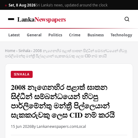
Sat, 8 Aug 2026
Sri Lanka’s news, updated around the clock
Lanka
Newspapers
Latest
General
Politics
Crime
Business
Technology
Home
›
Sinhala
›
2008 නැගෙනහිර පළාත් ඝාතන සිද්ධීන් සම්බන්ධයෙන් හිටපු
පාර්ලිමේන්තු මන්ත්‍රී පිල්ලෙයාන් සැකකරුවකු ලෙස CID නම් කරයි
SINHALA
2008 නැගෙනහිර පළාත් ඝාතන
සිද්ධීන් සම්බන්ධයෙන් හිටපු
පාර්ලිමේන්තු මන්ත්‍රී පිල්ලෙයාන්
සැකකරුවකු ලෙස CID නම් කරයි
15 Jun 2026
By Lankanewspapers.com
Local