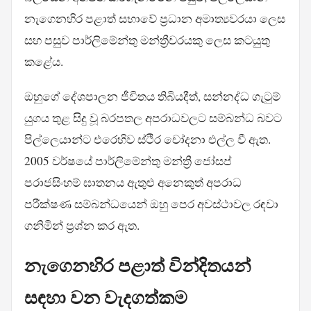
නැගෙනහිර පළාත් සභාවේ ප්‍රධාන අමාත්‍යවරයා ලෙස
සහ පසුව පාර්ලිමේන්තු මන්ත්‍රීවරයකු ලෙස කටයුතු
කළේය.
ඔහුගේ දේශපාලන ජීවිතය තිබියදීත්, සන්නද්ධ ගැටුම්
යුගය තුළ සිදු වූ බරපතල අපරාධවලට සම්බන්ධ බවට
පිල්ලෙයාන්ට එරෙහිව ස්ථිර චෝදනා එල්ල වී ඇත.
2005 වර්ෂයේ පාර්ලිමේන්තු මන්ත්‍රී ජෝසප්
පරාජසිංහම් ඝාතනය ඇතුළු අනෙකුත් අපරාධ
පරීක්ෂණ සම්බන්ධයෙන් ඔහු පෙර අවස්ථාවල රඳවා
ගනිමින් ප්‍රශ්න කර ඇත.
නැගෙනහිර පළාත් වින්දිතයන්
සඳහා වන වැදගත්කම