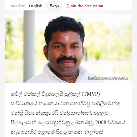
Read in:
English
සිංහල
Join the discussion
තමිල් මක්කල් විදුතලෙයි පුලිකල් (TMVP)
සංවිධානයේ නායකයා වන සහ හිටපු පාර්ලිමේන්තු
මන්ත්‍රී සිවනේසතුරෙයි චන්ද්‍රකාන්තන්, බහුලව
පිල්ලෙයාන් ලෙස හඳුන්වනු ලබන ඔහු, 2008 වර්ෂයේ
නැගෙනහිර පළාතේ සිදු වූ ඝාතන මාලාවක්