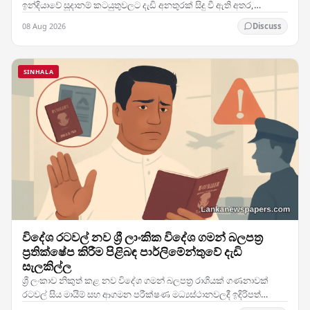
ඉන්දියාවේ සූදානම් කටයුතුවලට දැඩි අනතුරක් සිදු වී ඇති අතර,
කණ්ඩායමේ ප්‍රධාන ක්‍රීඩකයෙකුට හටගත් තුවාලය…
08 Aug 2026
Discuss
SINHALA
විදේශ රටවල් නව ශ්‍රී ලාංකික විදේශ ගමන් බලපත්‍ර
ප්‍රතික්ෂේප කිරීම පිළිබඳ පාර්ලිමේන්තුවේ දැඩි
සැලකිල්ල
ශ්‍රී ලංකාව නිකුත් කළ නව විදේශ ගමන් බලපත්‍ර රාශියක් ගණනාවක්
රටවල් සිය මායිම් සහ ආගමන පරීක්ෂණ මධ්‍යස්ථානවලදී ඉදිරිපත්
කිරීමේදී ප්‍රතික්ෂේප කරනු ලබන බවට වාර්තා…