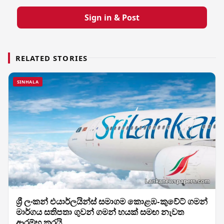
Sign in & Post
RELATED STORIES
SINHALA
ශ්‍රී ලංකන් එයාර්ලයින්ස් සමාගම කොළඹ-කුවේට් ගමන්
මාර්ගය සතිපතා ගුවන් ගමන් හයක් සමඟ නැවත
ආරම්භ කරයි