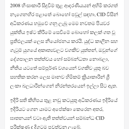
2008 හිංසාකාරී සිදුවීම් තුළ ආදරණීයයන් අහිමි කරගත්
නැගෙනහිර පළාතේ බොහෝ පවුල් සඳහා, CID විසින්
අධිකරණය හමුවේ ගනු ලැබූ මෙම නවතම පියවර
යුක්තිය ඉෂ්ට කිරීමේ සෙවීමේ බොහෝ කලක් ගත වූ
ප්‍රතිඵලයක් ලෙස නියෝජනය කරයි. යුද්ධ කාලීන සහ
ගැටුම් යුගයේ අකෘත්‍යවලට වගකිව යුත්තන්, ඔවුන්ගේ
දේශපාලන තත්ත්වය හෝ සම්බන්ධතා නොබලා,
නීතිය යටතේ සම්පූර්ණ වශයෙන් වගකිව යුතු බව
සහතික කරන ලෙස මානව හිමිකම් ක්‍රියාකාරීන් ශ්‍රී
ලංකා බලධාරීන්ගෙන් නිරන්තරයෙන් ඉල්ලා සිට ඇත.
ඉදිරි සති කිහිපය තුළ නඩු කටයුතු අධිකරණය ඉදිරියේ
ඉදිරියට ගෙන යාමට අපේක්ෂා කෙරෙන අතර,
ඝාතනයන් වටා ඇති තත්ත්වයන් සම්බන්ධ CID
පරීක්ෂණ ද දිගටම පවත්වනු ලැබේ.