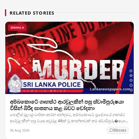
RELATED STORIES
SINHALA
අම්බකොටේ ගෘහස්ථ ආරවුලකින් පසු ස්වාමිපුරුෂයා
විසින් බිරිඳ ඝාතනය කළ බවට චෝදනා
පොලිස් මූලාශ්‍ර වාර්තා කරන අන්දමට, අම්බකොටේ ප්‍රදේශයේ ගෘහස්ථ
ආරවුලකින් පසු වයස අවුරුදු 48ක් වූ කාන්තාවක් තම ස්වාමිපුරු�ෂයා
විසින් ඝාතනය කර ඇතැයි සැලකේ. සිද්ධිය…
06 Aug 2026
Discuss