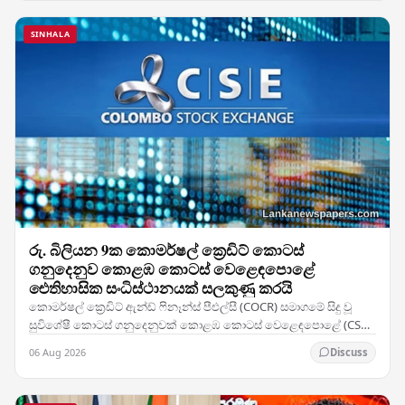
SINHALA
රු. බිලියන 9ක කොමර්ෂල් ක්‍රෙඩිට් කොටස්
ගනුදෙනුව කොළඹ කොටස් වෙළෙඳපොළේ
ඓතිහාසික සංධිස්ථානයක් සලකුණු කරයි
කොමර්ෂල් ක්‍රෙඩිට් ඇන්ඩ් ෆිනෑන්ස් පීඑල්සී (COCR) සමාගමේ සිදු වූ
සුවිශේෂී කොටස් ගනුදෙනුවක් කොළඹ කොටස් වෙළෙඳපොළේ (CSE)
වාර්තා නැවත ලිවීමට හේතු විය — සමාගමේ 28%ක…
06 Aug 2026
Discuss