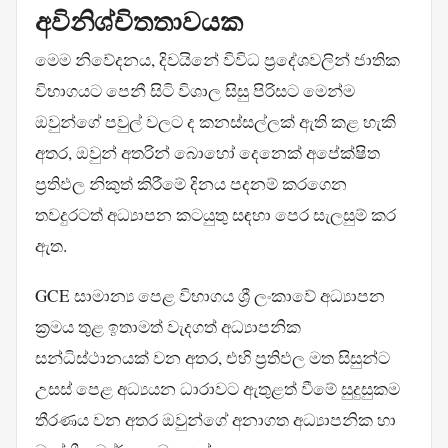
අවිනිශ්චිතතාවයක
මෙම නිවේදනය, දිවයිනේ විවිධ ප්‍රදේශවලින් ජාතික
විභාගයට පෙනී සිටි විශාල සිසු පිරිසට මෙන්ම
ඔවුන්ගේ පවුල් වලට ද කනස්සල්ලක් ඇති කළ හැකි
අතර, ඔවුන් අතරින් බොහෝ දෙනෙක් අපේක්ෂිත
ප්‍රතිඵල නිකුත් කිරීමේ දිනය පදනම් කරගෙන
තවදුරටත් අධ්‍යාපන කටයුතු සඳහා පෙර සැලසුම් කර
ඇත.
GCE සාමාන්‍ය පෙළ විභාගය ශ්‍රී ලංකාවේ අධ්‍යාපන
ක්‍රමය තුළ ඉතාමත් වැදගත් අධ්‍යාපනික
සන්ධිස්ථානයක් වන අතර, එහි ප්‍රතිඵල මත සිසුන්ට
උසස් පෙළ අධ්‍යයන ධාරාවට ඇතුළත් වීමේ සුදුසුකම
තීරණය වන අතර ඔවුන්ගේ අනාගත අධ්‍යාපනික හා