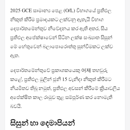
2025 GCE සාමාන්‍ය පෙළ (O/L) විභාගයේ ප්‍රතිඵල
නිකුත් කිරීම ප්‍රමාදයකට ලක්වනු ඇතැයි විභාග
දෙපාර්තමේන්තුව නිවේදනය කර ඇති අතර, සිය
ප්‍රතිඵල අපේක්ෂාවෙන් සිටින ලක්ෂ සංඛ්‍යාත සිසුන්
මේ හේතුවෙන් බලාපොරොත්තු සුන්වීමකට ලක්ව
ඇත.
දෙපාර්තමේන්තුවේ ප්‍රකාශකයෙකු 어제 තහවුරු
කළේ, ප්‍රතිඵල මුලින් ජූනි 15 වැනිදා නිකුත් කිරීමට
නියමිතව තිබූ නමුත්, ප්‍රතිඵල අවසන් කිරීමේ ක්‍රියාවලිය
අපේක්ෂිත කාල රාමුව තුළ සම්පූර්ණ කර නොමැති
බවයි.
සිසුන් හා දෙමාපියන්