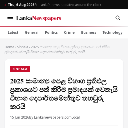
Thu, 6 Aug 2026
Sri Lanka’s news, updated around the clock
Lanka
Newspapers
Latest
General
Politics
Crime
Business
Technology
Home
›
Sinhala
›
2025 සාමාන්‍ය පෙළ විභාග ප්‍රතිඵල ප්‍රකාශයට පත් කිරීම
ප්‍රමාදයක් වෙතැයි විභාග දෙපාර්තමේන්තුව තහවුරු කරයි
SINHALA
2025 සාමාන්‍ය පෙළ විභාග ප්‍රතිඵල
ප්‍රකාශයට පත් කිරීම ප්‍රමාදයක් වෙතැයි
විභාග දෙපාර්තමේන්තුව තහවුරු
කරයි
15 Jun 2026
By Lankanewspapers.com
Local