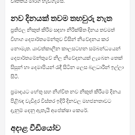
වෘත්තීය මාර්ග හැඩගැසේ.
නව දිනයක් තවම තහවුරු නැත
ප්‍රතිඵල නිකුත් කිරීම සඳහා නිරීක්ෂිත දිනය තවමත්
විභාග දෙපාර්තමේන්තුව විසින් නිවේදනය කර
නොමැත. යාවත්කාලීන කාලසටහන සම්බන්ධයෙන්
දෙපාර්තමේන්තුවේ නිල නිවේදනයක් ලැබෙන තෙක්
සිසුන් හා දෙමාපියන් රැඳී සිටින ලෙස බලධාරීන් ඉල්ලා
සිටී.
ප්‍රමාදයට හේතු සහ නිශ්චිත නව නිකුත් කිරීමේ දිනය
පිළිබඳ වැඩිදුර විස්තර ඉදිරි දිනවල මහජනතාවට
දැනුම් දෙනු ඇතැයි අපේක්ෂා කෙරේ.
අදාළ වීඩියෝව