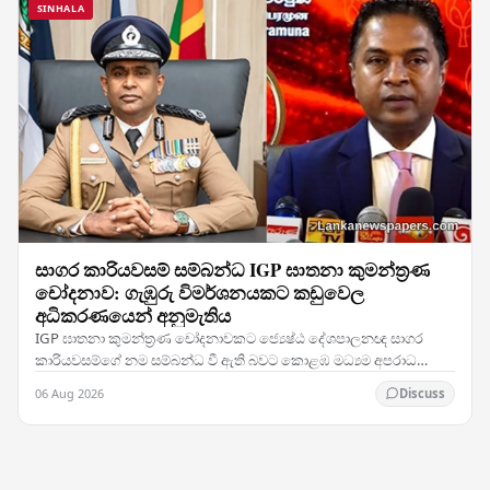
SINHALA
සාගර කාරියවසම් සම්බන්ධ IGP ඝාතනා කුමන්ත්‍රණ
චෝදනාව: ගැඹුරු විමර්ශනයකට කඩුවෙල
අධිකරණයෙන් අනුමැතිය
IGP ඝාතනා කුමන්ත්‍රණ චෝදනාවකට ජ්‍යෙෂ්ඨ දේශපාලනඥ සාගර
කාරියවසම්ගේ නම සම්බන්ධ වී ඇති බවට කොළඹ මධ්‍යම අපරාධ
විමර්ශන කාර්යාංශය (CCIB) ඉදිරිපත් කළ වාර්තාව සලකා බැලූ…
06 Aug 2026
Discuss