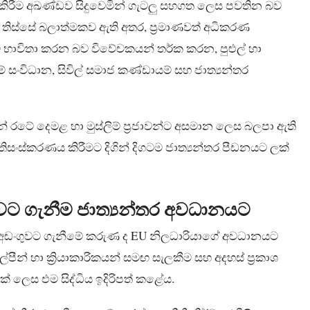
්මක කිරීම අඛණ්ඩව සිදුවෙමින් ගැටලු සහගත ලෙස පවතින බව
තිස්සේ බලාත්මකව ඇති අතර, ප්‍රමාණවත් අධිකරණ
 භාවිතා කරන බව විවේචකයන් තර්ක කරන, පුළුල් හා
ංවිධාන, සිවිල් සමාජ කණ්ඩායම් සහ ජාත්‍යන්තර
මින් රටේ දෙමළ හා මුස්ලිම් ප්‍රජාවන්ට අසමාන ලෙස බලපා ඇති
ිසංස්කරණය කිරීමට දිගින් දිගටම ජාත්‍යන්තර පීඩනයට ලක්
ගුවට ගැනීම ජාත්‍යන්තර අවධානයට
 අත්අඩංගුවට ගැනීමේ කරුණ ද EU නිලධාරියාගේ අවධානයට
න් හා ක්‍රියාකාරිකයන් සමඟ සැලකීම සහ අදහස් ප්‍රකාශ
් ලෙස එම සිද්ධිය ඉදිරිපත් කළේය.