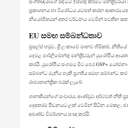
සංගීතඥයාගේ සිද්ධිය ඉස්මතු කිරීමට මන්ත්‍රීවරයා
ප්‍රකාශනය හා විරෝධය යටපත් කරන ආකාරයෙන් යො
නියෝජිතයන් අතර වර්ධනය වෙමින් පවතින කනස
EU සමඟ සම්බන්ධතාව
බ්‍රසල්ස් හමුව, ශ්‍රී ලංකාවේ මානව හිමිකම්, නීතිය
දෙමළ පාර්ලිමේන්තු මන්ත්‍රීවරුන් යුරෝපීය ආයත
කරයි. යුරෝපීය සංගමය මීට පෙර GSP+ යෝජනා ක්
සම්බන්ධ මැනිය හැකි ප්‍රගතිය සමඟ සම්බන්ධ කර
රාජ්‍යතාන්ත්‍රික බරක් ලැබේ.
ශානකියන්ගේ සංචාරය, ආණ්ඩුව අර්ථවත් නීති ප්‍
දෙඅතරම පීඩනයට ලක් වෙමින් සිටින මෙකල, ජාත්‍ය
අඛණ්ඩ විමර්ශනය සංඥා කරයි.