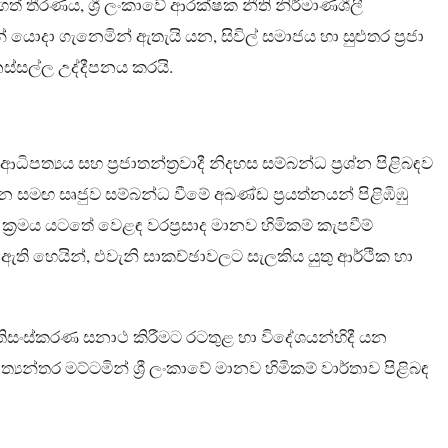
 ගත් තීරණය, ශ්‍රී ලංකාවේ ආරක්ෂක නීති නිර්මාණශීලී
දා ගැනෙමින් ඇතැයි යන, සිවිල් සමාජය හා සුළුතර ප්‍රජා
්සල්ල උද්දීපනය කරයි.
ේ ආධිපත්‍යය සහ ප්‍රජාතන්ත්‍රවාදී නිදහස සම්බන්ධ ප්‍රශ්න පිළිබඳව
න සමඟ සෘජුව සම්බන්ධ වීමේ අඛණ්ඩ ප්‍රයත්නයන් පිළිඹිඹු
‍රමය යටතේ වෙළඳ වරප්‍රසාද මානව හිමිකම් කැපවීම්
 ඇති හෙයින්, එවැනි සාකච්ඡාවලට සැලකිය යුතු ආර්ථික හා
රතිසංස්කරණ සනාථ කිරීමට රටතුළ හා විදේශයන්හිදී යන
න්තර මට්ටමින් ශ්‍රී ලංකාවේ මානව හිමිකම් වාර්තාව පිළිබඳ