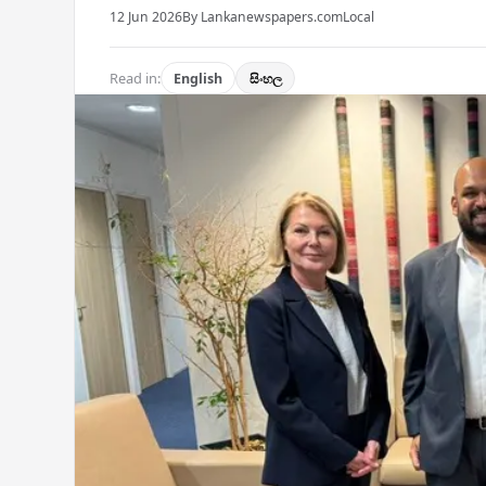
12 Jun 2026
By Lankanewspapers.com
Local
Read in:
English
සිංහල