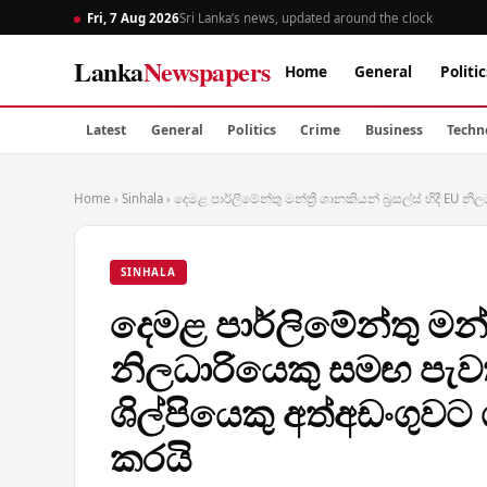
Fri, 7 Aug 2026
Sri Lanka’s news, updated around the clock
Lanka
Newspapers
Home
General
Politic
Latest
General
Politics
Crime
Business
Techn
Home
›
Sinhala
›
දෙමළ පාර්ලිමේන්තු මන්ත්‍රී ශානකියන් බ්‍රසල්ස් හිදී E
SINHALA
දෙමළ පාර්ලිමේන්තු මන්ත්‍
නිලධාරියෙකු සමඟ පැවත
ශිල්පියෙකු අත්අඩංගුවට
කරයි