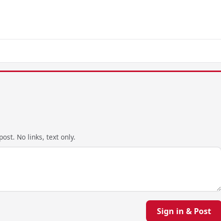
ost. No links, text only.
Sign in & Post