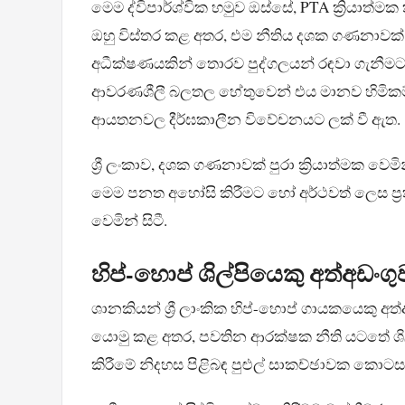
මෙම ද්විපාර්ශ්වික හමුව ඔස්සේ, PTA ක්‍රියාත
ඔහු විස්තර කළ අතර, එම නීතිය දශක ගණනාවක් 
අධීක්ෂණයකින් තොරව පුද්ගලයන් රඳවා ගැනීමට
ආවරණශීලී බලතල හේතුවෙන් එය මානව හිමිකම් ස
ආයතනවල දීර්ඝකාලීන විවේචනයට ලක් වී ඇත.
ශ්‍රී ලංකාව, දශක ගණනාවක් පුරා ක්‍රියාත්මක වෙ
මෙම පනත අහෝසි කිරීමට හෝ අර්ථවත් ලෙස ප්‍රත
වෙමින් සිටී.
හිප්-හොප් ශිල්පියෙකු අත්අඩං
ශානකියන් ශ්‍රී ලාංකික හිප්-හොප් ගායකයෙකු
යොමු කළ අතර, පවතින ආරක්ෂක නීති යටතේ ශිල්පී
කිරීමේ නිදහස පිළිබඳ පුළුල් සාකච්ඡාවක කොටසක