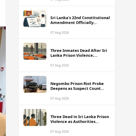
Sri Lanka's 22nd Constitutional
Amendment Officially
Gazetted
07 Aug 2026
Three Inmates Dead After Sri
Lanka Prison Violence;
Authorities Suspect
Coordinated Plot
07 Aug 2026
Negombo Prison Riot Probe
Deepens as Suspect Count
Climbs to 62
07 Aug 2026
Three Dead in Sri Lanka Prison
Violence as Authorities
Suspect Organised Conspiracy
07 Aug 2026