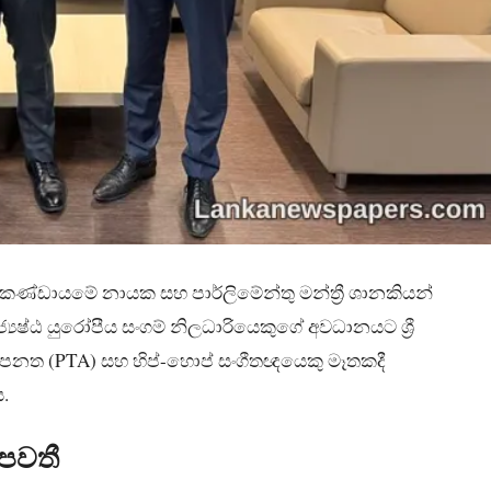
ු කණ්ඩායමේ නායක සහ පාර්ලිමේන්තු මන්ත්‍රී ශානකියන්
ජ්‍යෙෂ්ඨ යුරෝපීය සංගම් නිලධාරියෙකුගේ අවධානයට ශ්‍රී
 පනත (PTA) සහ හිප්-හොප් සංගීතඥයෙකු මෑතකදී
.
 පවතී