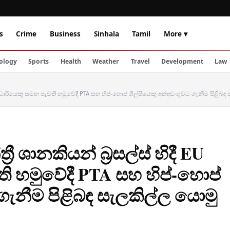
s
Crime
Business
Sinhala
Tamil
More ▾
ology
Sports
Health
Weather
Travel
Development
Law
U නිලධාරියෙකු සමඟ පැවති හමුවේදී PTA සහ හිප්-හොප් ශිල්පියෙකු අත්අඩංගුවට ගැනීම පිළිබ
රී ශානකියන් බ්‍රසල්ස් හිදී EU
ි හමුවේදී PTA සහ හිප්-හොප්
 ගැනීම පිළිබඳ සැලකිල්ල යොමු