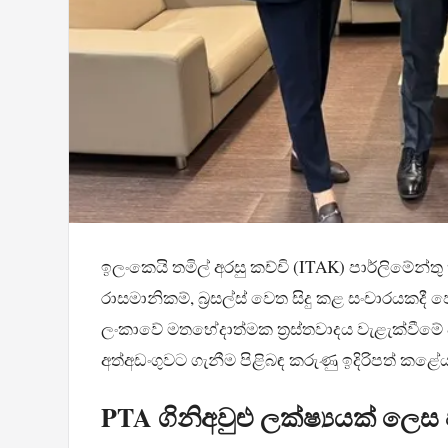
ඉලංකෙයි තමිල් අරසු කච්චි (ITAK) පාර්ලිමේන්ත
රාසමානිකම්, බ්‍රසල්ස් වෙත සිදු කළ සංචාරයකදී 
ලංකාවේ මතභේදාත්මක ත්‍රස්තවාදය වැළැක්වීමේ
අත්අඩංගුවට ගැනීම පිළිබඳ කරුණු ඉදිරිපත් කළේය
PTA ගිනිඅවුළු ලක්ෂ්‍යයක් ලෙස