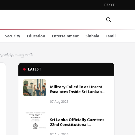
FB
X
YT
Security
Education
Entertainment
Sinhala
Tamil
ඳ සැලකිල්ල යොමු කරයි
LATEST
Military Called In as Unrest
Escalates Inside Sri Lanka's
Prisons
07 Aug 2026
Sri Lanka Officially Gazettes
22nd Constitutional
Amendment Bill
07 Aug 2026