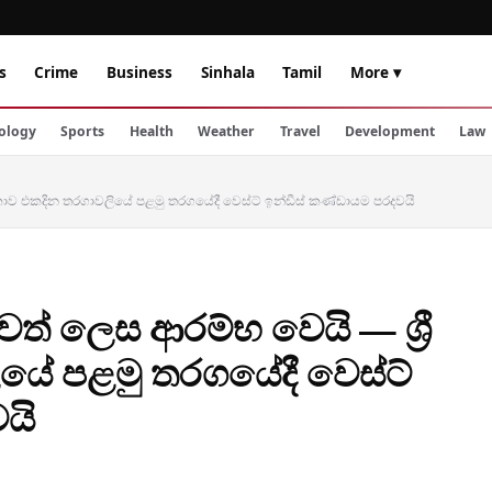
s
Crime
Business
Sinhala
Tamil
More ▾
ology
Sports
Health
Weather
Travel
Development
Law
ලංකාව එකදින තරගාවලියේ පළමු තරගයේදී වෙස්ට් ඉන්ඩීස් කණ්ඩායම පරදවයි
ත් ලෙස ආරම්භ වෙයි — ශ්‍රී
යේ පළමු තරගයේදී වෙස්ට්
යි