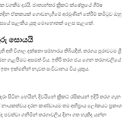
ීම දරයි. ජාත්‍යන්තර ක්‍රිකට් ක්ෂේත්‍රයේ ශීර්ෂ
ින ඒකකයක් ගොඩනැගීමේ අරමුණින් තේරීම් කමිටුව ඔහු
 ඉතිහාසයේ සැලකිය යුතු මොහොතක් ලෙස සැලකේ.
තුරු සොයයි
අති විශාල දක්ෂතා සම්භාරය තිබියදීත්, තරගය පුරාවටම ශ්‍රී
 සමඟ ගැළපීමට අසමත් විය. ඉතිරි තරග ජය ගෙන තරගාවලියේ
් ඉතා ඉක්මනින් නැවත සංවිධානය විය යුතුය.
 දරා සිටින හෙයින්, දිවයිනේ ක්‍රිකට් රසිකයන් ඉදිරි තරග ගැන
 නායකත්වය දරන කණ්ඩායම තම අභිප්‍රාය ලෝකයට ප්‍රකාශ
ද පවත්වා ගනිමින් තරගාවලිය දිනා ගත හැකිද යන්න