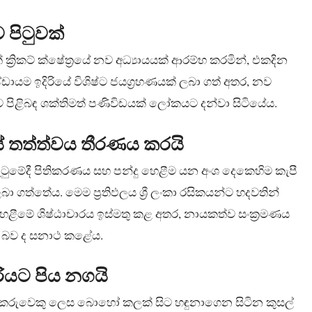
ව පිටුවක්
ක්‍රිකට් ක්ෂේත්‍රයේ නව අධ්‍යායයක් ආරම්භ කරමින්, එකදින
ඩායම ඉදිරියේ විශිෂ්ට ජයග්‍රහණයක් ලබා ගත් අතර, නව
ිළිබඳ ශක්තිමත් පණිවිඩයක් ලෝකයට දන්වා සිටියේය.
ේ තත්ත්වය තීරණය කරයි
මේදී පිතිකරණය සහ පන්දු හෙළීම යන අංශ දෙකෙහිම කැපී
ා ගත්තේය. මෙම ප්‍රතිඵලය ශ්‍රී ලංකා රසිකයන්ට හදවතින්
 හෙළීමේ ශිෂ්ඨාචාරය ඉස්මතු කළ අතර, නායකත්ව සංක්‍රමණය
ි බව ද සනාථ කළේය.
ියට පිය නගයි
ී පිතිකරුවෙකු ලෙස බොහෝ කලක් සිට හඳුනාගෙන සිටින කුසල්