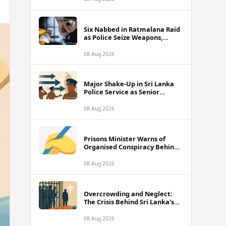
Six Nabbed in Ratmalana Raid
as Police Seize Weapons,
Grenade and Suspected Drug
Cash
08 Aug 2026
Major Shake-Up in Sri Lanka
Police Service as Senior
Officers Including SDIGs Face
Transfers
08 Aug 2026
Prisons Minister Warns of
Organised Conspiracy Behind
Recent Island-Wide Jail Unrest
08 Aug 2026
Overcrowding and Neglect:
The Crisis Behind Sri Lanka's
Rising Prison Death Toll
08 Aug 2026