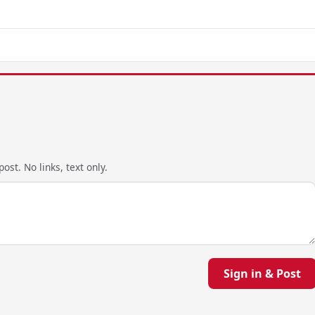
ost. No links, text only.
Sign in & Post