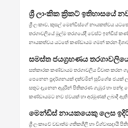
ශ්‍රී ලාංකික ක්‍රිකට් ඉතිහාසයේ න
ශ්‍රී ලංකාව, කුසල් මෙන්ඩිස්ගේ නායකත්වය යටතේ 
තරගාවලියේ මුල්ම තරගයේදී වෙස්ට් ඉන්ඩීස් කණ්
නායකත්වය යටතේ කණ්ඩායම ගමන් කරන දිශාව ප
සමස්ත ජයග්‍රහණය තරගාවලිය
සත්කාරක කණ්ඩායම තරගාවලිය විවෘත කරන ගැටු
පෙනෙන ප්‍රදර්ශනයක් දක්වමින් සුවිශේෂ ජයක් ලබ
සතුට දැනෙන අයුරින් පිතිකරණ ගැඹුර හා පන්දු
කණ්ඩායමට නව ජවයක් හා අරමුණක් ලබාදී ඇත
මෙන්ඩිස් නායකයෙකු ලෙස ඉදිර
ශ්‍රී ලංකාවේ වඩාත්ම ගතිකශීලී හා විශ්වාසදාය