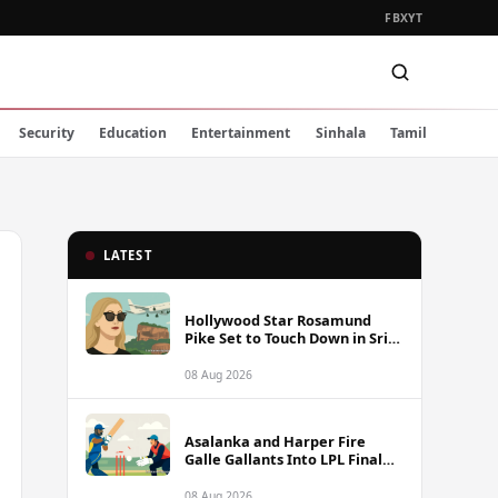
FB
X
YT
Security
Education
Entertainment
Sinhala
Tamil
LATEST
Hollywood Star Rosamund
Pike Set to Touch Down in Sri
Lanka
08 Aug 2026
Asalanka and Harper Fire
Galle Gallants Into LPL Final
With Six-Wicket Victory Over
Colombo Kaps
08 Aug 2026