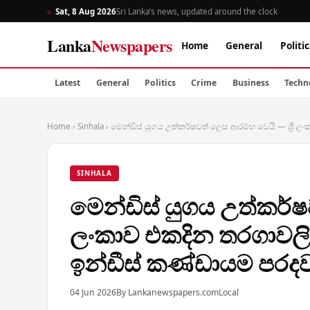
Sat, 8 Aug 2026
Sri Lanka’s news, updated around the clock
Lanka
Newspapers
Home
General
Politic
Latest
General
Politics
Crime
Business
Techn
Home
›
Sinhala
›
මෙන්ඩිස් යුගය උත්කර්ෂවත් ලෙස ආරම්භ වෙයි — ශ්‍රී 
SINHALA
මෙන්ඩිස් යුගය උත්කර්ෂව
ලංකාව එකදින තරගාවලි
ඉන්ඩීස් කණ්ඩායම පරදව
04 Jun 2026
By Lankanewspapers.com
Local