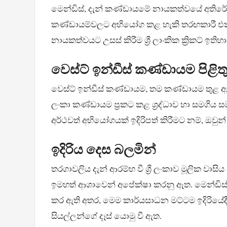
මෙන්ඩිස්, දැන් කණ්ඩායමේ නායකත්වයේ අතිරේක වගක
කණ්ඩායම්වලට අභියෝග කළ හැකි තරඟකාරී එකද
නායකත්වයට උසස් කිරීම ශ්‍රී ලාංකික ක්‍රිකට්
වෙස්ට් ඉන්ඩීස් කණ්ඩායම පිළි
වෙස්ට් ඉන්ඩීස් කණ්ඩායම, තම කණ්ඩායම තුළ ඇති 
ලංකා කණ්ඩායම ප්‍රකට කළ ශ්‍රද්ධාව හා සමගිය
අර්ථවත් අභියෝගයක් ඉදිරිපත් කිරීමට නම්, ඔවුන
ඉදිරිය දෙස බලමින්
තරගාවලිය දැන් ආරම්භ වී ශ්‍රී ලංකාව මූලික වාසිය
ඉමහත් ආශාවෙන් අපේක්ෂා කරනු ඇත. මෙන්ඩිස්
කර ඇති අතර, මෙම කාර්යසාධන මට්ටම ඉදිරියේදී
සියල්ලන්ගේ දෑස් යොමු වී ඇත.