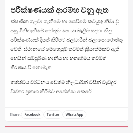
පරීක්ෂණයක් ආරම්භ වනු ඇත
ක්ෂණික ගලවා ගැනීමේ හා සෙවීමේ කටයුතු නිමා වූ
පසු ගිනිගැනීමේ හේතුව සොයා බැලීම සඳහා නිල
පරීක්ෂණයක් දියත් කිරීමට බලධාරීන් බලාපොරොත්තු
වෙති. ස්ථානයේ මෙහෙයුම් තවමත් ක්‍රියාත්මකව ඇති
හෙයින් සම්පූර්ණ හානිය හා හතාහිමිය තවමත්
තීරණය වී නොමැත.
තත්ත්වය වර්ධනය වෙත්ම නිලධාරීන් විසින් වැඩිදුර
විස්තර ප්‍රකාශ කිරීමට අපේක්ෂා කෙරේ.
Share:
Facebook
Twitter
WhatsApp