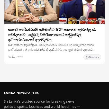
සාගර කාරියවසම් සම්බන්ධ IGP ඝාතනා කුමන්ත්‍රණ
චෝදනාව: ගැඹුරු විමර්ශනයකට කඩුවෙල
අධිකරණයෙන් අනුමැතිය
IGP ඝාතනා කුමන්ත්‍රණ චෝදනාවකට ජ්‍යෙෂ්ඨ දේශපාලනඥ සාගර
කාරියවසම්ගේ නම සම්බන්ධ වී ඇති බවට කොළඹ මධ්‍යම අපරාධ
විමර්ශන කාර්යාංශය (CCIB) ඉදිරිපත් කළ වාර්තාව සලකා බැලූ…
06 Aug 2026
Discuss
LANKA NEWSPAPERS
Sri Lanka's trusted source for breaking news,
politics, sports, business and world headlines —