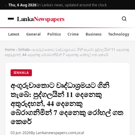
Thu, 6 Aug 2026
Sri Lanka’s news, updated around the clock
Lanka
Newspapers
Latest
General
Politics
Crime
Business
Technology
Home
›
Sinhala
›
අංගුරුවාතොට වෘද්ධාශ්‍රමයට ගිනි තැබේ: පුද්ගලයින් 11 දෙනෙකු
අතුරුදහන්, 44 දෙනෙකු බේරාගනිමින් 7 දෙනෙකු රෝහල් ගත කෙරේ
SINHALA
අංගුරුවාතොට වෘද්ධාශ්‍රමයට ගිනි
තැබේ: පුද්ගලයින් 11 දෙනෙකු
අතුරුදහන්, 44 දෙනෙකු
බේරාගනිමින් 7 දෙනෙකු රෝහල් ගත
කෙරේ
03 Jun 2026
By Lankanewspapers.com
Local