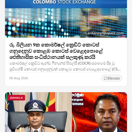
රු. බිලියන 9ක කොමර්ෂල් ක්‍රෙඩිට් කොටස්
ගනුදෙනුව කොළඹ කොටස් වෙළෙඳපොළේ
ඓතිහාසික සංධිස්ථානයක් සලකුණු කරයි
කොමර්ෂල් ක්‍රෙඩිට් ඇන්ඩ් ෆිනෑන්ස් පීඑල්සී (COCR) සමාගමේ සිදු වූ
සුවිශේෂී කොටස් ගනුදෙනුවක් කොළඹ කොටස් වෙළෙඳපොළේ (CSE)
වාර්තා නැවත ලිවීමට හේතු විය — සමාගමේ 28%ක…
06 Aug 2026
Discuss
SINHALA