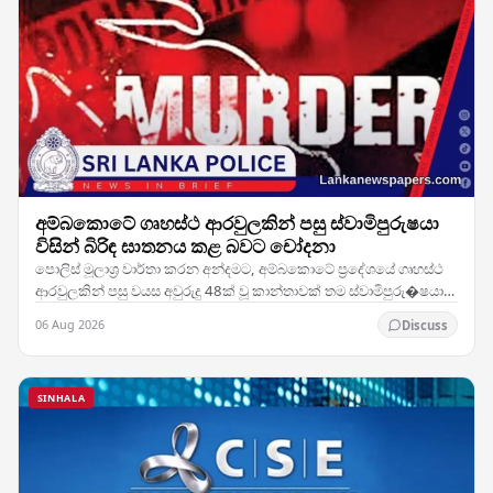
අම්බකොටේ ගෘහස්ථ ආරවුලකින් පසු ස්වාමිපුරුෂයා
විසින් බිරිඳ ඝාතනය කළ බවට චෝදනා
පොලිස් මූලාශ්‍ර වාර්තා කරන අන්දමට, අම්බකොටේ ප්‍රදේශයේ ගෘහස්ථ
ආරවුලකින් පසු වයස අවුරුදු 48ක් වූ කාන්තාවක් තම ස්වාමිපුරු�ෂයා
විසින් ඝාතනය කර ඇතැයි සැලකේ. සිද්ධිය…
06 Aug 2026
Discuss
SINHALA