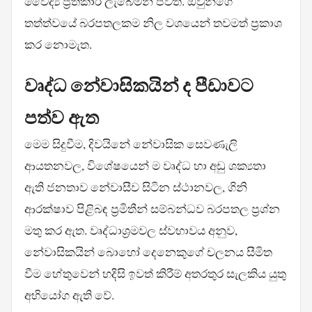
වෛද්‍ය ප්‍රතිකාර ලැබෙමින් පවතී. ඔවුන්ගේ
තත්ත්වයේ බරපතලකම නිල වශයෙන් තවමත් ප්‍රකාශ
කර නොමැත.
වෘද්ධ නේවාසිකයින් ද පීඩාවට
පත්ව ඇත
මෙම සිදුවීම, දිවයිනේ නේවාසික සෙවණැලි
ආයතනවල, විශේෂයෙන් ම වෘද්ධ හා අඩු ශක්‍යතා
ඇති ජනතාව නේවාසීව සිටින ස්ථානවල, ගිනි
ආරක්ෂාව පිළිබඳ ප්‍රමිතීන් සම්බන්ධව බරපතල ප්‍රශ්න
මතු කර ඇත. වෘද්ධාශ්‍රමවල ස්වභාවය අනුව,
නේවාසිකයින් බොහෝ දෙනෙකුගේ චලනය සීමිත
වීම හේතුවෙන් හදිසි ඉවත් කිරීම් අතරතුර සැලකිය යුතු
අභියෝග ඇති වේ.