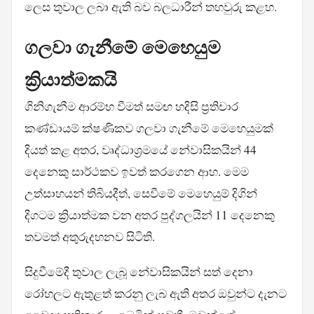
ලෙස තුවාල ලබා ඇති බව බලධාරීන් තහවුරු කළහ.
ගලවා ගැනීමේ මෙහෙයුම
ක්‍රියාත්මකයි
ගිනිගැනීම ආරම්භ වීමත් සමඟ හදිසි ප්‍රතිචාර
කණ්ඩායම් ක්ෂණිකව ගලවා ගැනීමේ මෙහෙයුමක්
දියත් කළ අතර, වෘද්ධාශ්‍රමයේ නේවාසිකයින් 44
දෙනෙකු සාර්ථකව ඉවත් කරගෙන ආහ. මෙම
උත්සාහයන් තිබියදීත්, සෙවීමේ මෙහෙයුම් දිගින්
දිගටම ක්‍රියාත්මක වන අතර පුද්ගලයින් 11 දෙනෙකු
තවමත් අතුරුදහනව සිටිති.
සිදුවීමේදී තුවාල ලැබූ නේවාසිකයින් සත් දෙනා
රෝහලට ඇතුළත් කරනු ලැබ ඇති අතර ඔවුන්ට දැනට