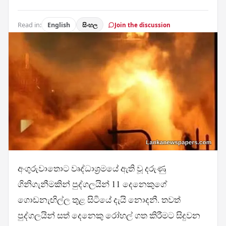
Read in:
English
සිංහල
Join the discussion
අංගුරුවාතොට වෘද්ධාශ්‍රමයේ ඇති වූ දරුණු
ගිනිගැනීමකින් පුද්ගලයින් 11 දෙනෙකුගේ
ගොඩනැඟිල්ල තුළ සිටියේ දැයි නොදනී. තවත්
පුද්ගලයින් සත් දෙනෙකු රෝහල් ගත කිරීමට සිදුවන