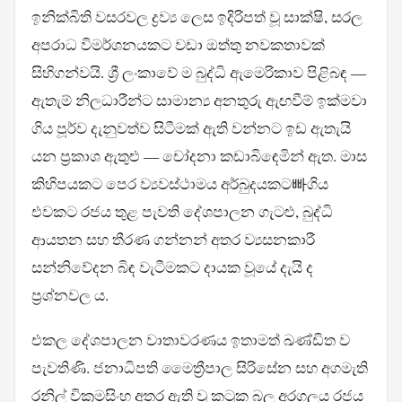
ඉනික්බිති වසරවල ද්‍රව්‍ය ලෙස ඉදිරිපත් වූ සාක්ෂි, සරල
අපරාධ විමර්ශනයකට වඩා ඔත්තු නවකතාවක්
සිහිගන්වයි. ශ්‍රී ලංකාවේ ම බුද්ධි ඇමෙරිකාව පිළිබඳ —
ඇතැම් නිලධාරීන්ට සාමාන්‍ය අනතුරු ඇඟවීම් ඉක්මවා
ගිය පූර්ව දැනුවත්ව සිටීමක් ඇති වන්නට ඉඩ ඇතැයි
යන ප්‍රකාශ ඇතුළු — චෝදනා කඩාබිඳෙමින් ඇත. මාස
කිහිපයකට පෙර ව්‍යවස්ථාමය අර්බුදයකට빠ගිය
එවකට රජය තුළ පැවති දේශපාලන ගැටළු, බුද්ධි
ආයතන සහ තීරණ ගන්නන් අතර ව්‍යසනකාරී
සන්නිවේදන බිඳ වැටීමකට දායක වූයේ දැයි ද
ප්‍රශ්නවල ය.
එකල දේශපාලන වාතාවරණය ඉතාමත් ඛණ්ඩිත ව
පැවතිණි. ජනාධිපති මෛත්‍රීපාල සිරිසේන සහ අගමැති
රනිල් වික්‍රමසිංහ අතර ඇති වූ කටුක බල අරගලය රජය