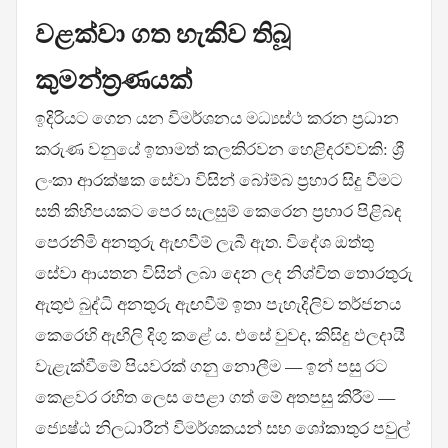
වළක්වා ගත හැකිව තිබූ
කුමන්ත්‍රණයක්
ඉදිරියට ගෙන යන විමර්ශනය මධ්‍යස්ථ කරන ප්‍රධාන
කරුණ වනුයේ ඉතාමත් කලකිරවන හෙළිදරව්වකි: ශ්‍රී
ලංකා ආරක්ෂක සේවා විසින් බෝම්බ ප්‍රහාර සිදු වීමට
සති කිහිපයකට පෙර සැලසුම් කෙරෙන ප්‍රහාර පිළිබඳ
පෙරනිමි අනතුරු ඇඟවීම් ලැබී ඇත. විදේශ ඔත්තු
සේවා ආයතන විසින් ලබා දෙන ලද නිශ්චිත තොරතුරු
ඇතුළු බුද්ධි අනතුරු ඇඟවීම් ඉතා පැහැදිලිව තර්ජනය
කෙරෙහි ඇඟිලි දිගු කළේ ය. එසේ වුවද, කිසිදු ඵලදායී
වැළැක්වීමේ පියවරක් ගනු නොලීම — ඉන් පසු රට
කෙළවර රහිත ලෙස පෙළා ගත් මේ අතපසු කිරීම —
ජ්‍යෙෂ්ඨ නිලධාරීන් විමර්ශකයන් සහ ශෝකාතුර පවුල්