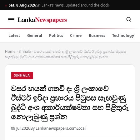
Sat, 8 Aug 2026
Sri Lanka’s news, updated around the clock
Lanka
Newspapers
Latest
General
Politics
Crime
Business
Technology
Home
›
Sinhala
›
වසර හයක් ගතවී ද: ශ්‍රී ලංකාවේ ඊස්ටර් ඉරිදා ප්‍රහාරය පිටුපස
සැඟවුණු බුද්ධි අංශ අකාර්යක්ෂමතා සහ පිළිතුරු නොලැබුණු ප්‍රශ්න
SINHALA
වසර හයක් ගතවී ද: ශ්‍රී ලංකාවේ
ඊස්ටර් ඉරිදා ප්‍රහාරය පිටුපස සැඟවුණු
බුද්ධි අංශ අකාර්යක්ෂමතා සහ පිළිතුරු
නොලැබුණු ප්‍රශ්න
09 Jul 2026
By Lankanewspapers.com
Local