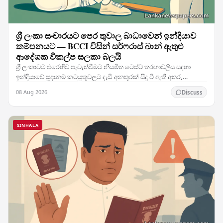
ශ්‍රී ලංකා සංචාරයට පෙර තුවාල බාධාවෙන් ඉන්දියාව
කම්පනයට — BCCI විසින් සර්ෆරාස් ඛාන් ඇතුළු
ආදේශක විකල්ප සලකා බලයි
ශ්‍රී ලංකාවට එරෙහිව පැවැත්වීමට නියමිත ටෙස්ට් තරඟාවලිය සඳහා
ඉන්දියාවේ සූදානම් කටයුතුවලට දැඩි අනතුරක් සිදු වී ඇති අතර,
කණ්ඩායමේ ප්‍රධාන ක්‍රීඩකයෙකුට හටගත් තුවාලය…
08 Aug 2026
Discuss
SINHALA