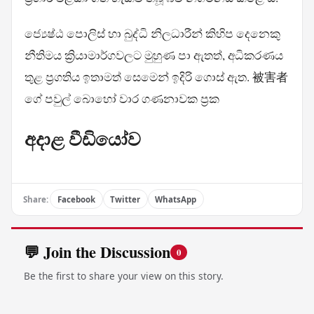
ජ්‍යෙෂ්ඨ පොලිස් හා බුද්ධි නිලධාරීන් කිහිප දෙනෙකු
නීතිමය ක්‍රියාමාර්ගවලට මුහුණ පා ඇතත්, අධිකරණය
තුළ ප්‍රගතිය ඉතාමත් සෙමෙන් ඉදිරි ගොස් ඇත. 被害者
ගේ පවුල් බොහෝ වාර ගණනාවක ප්‍රක
අදාළ වීඩියෝව
Share:
Facebook
Twitter
WhatsApp
💬 Join the Discussion
0
Be the first to share your view on this story.