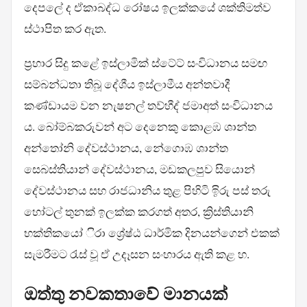
දෙපලේ ද ඒකාබද්ධ රෝෂය ඉලක්කයේ ශක්තිමත්ව
ස්ථාපිත කර ඇත.
ප්‍රහාර සිදු කළේ ඉස්ලාමික් ස්ටේට් සංවිධානය සමඟ
සම්බන්ධතා තිබූ දේශීය ඉස්ලාමීය අන්තවාදී
කණ්ඩායම වන නැෂනල් තව්හීද් ජමාඅත් සංවිධානය
ය. බෝම්බකරුවන් අට දෙනෙකු කොළඹ ශාන්ත
අන්තෝනි දේවස්ථානය, නේගොඹ ශාන්ත
සෙබස්තියාන් දේවස්ථානය, මඩකලපුව සියොන්
දේවස්ථානය සහ රාජධානිය තුළ පිහිටි ඉිරු පස් තරු
හෝටල් තුනක් ඉලක්ක කරගත් අතර, ක්‍රිස්තියානි
භක්තිකයෝ ිරා ශ්‍රේෂ්ඨ ධාර්මික දිනයන්ගෙන් එකක්
සැමරීමට රැස් වූ ඒ උදෑසන සංහාරය ඇති කළ හ.
ඔත්තු නවකතාවේ මානයක්