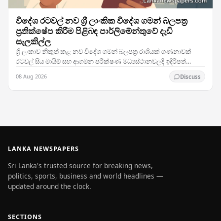
විදේශ රටවල් නව ශ්‍රී ලාංකික විදේශ ගමන් බලපත්‍ර
ප්‍රතික්ෂේප කිරීම පිළිබඳ පාර්ලිමේන්තුවේ දැඩි
සැලකිල්ල
ශ්‍රී ලංකාව නිකුත් කළ නව විදේශ ගමන් බලපත්‍ර රාශියක් ගණනාවක්
රටවල් සිය මායිම් සහ ආගමන පරීක්ෂණ මධ්‍යස්ථානවලදී ඉදිරිපත්
කිරීමේදී ප්‍රතික්ෂේප කරනු ලබන බවට වාර්තා…
08 Aug 2026
Discuss
LANKA NEWSPAPERS
Sri Lanka's trusted source for breaking news,
politics, sports, business and world headlines —
updated around the clock.
SECTIONS