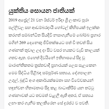
යුක්තිය සොයන ජාතියක්
2019 අප්‍රේල් 21 වන ඊස්ටර් ඉරිදා ශ්‍රී ලංකාව පුරා
පල්ලිවල සහ ආඩම්බරදායී හෝටල් කිහිපයක් ඉලක්ක
කරගත් සම්බන්ධිත සියදිවි නසාගැනීමේ බෝම්බ ප්‍රහාර
මගින් 269 දෙනෙකු ජීවිතක්ෂයට පත් වී තවත් සිය
ගණනක් තුවාල ලද දා සිට වසර හයකට වැඩි කාලයක්
ගතව ඇත. එහෙත් දිවයිනේ ඉතිහාසයේ සිදු වූ
මාරාන්තිකතම ත්‍රස්තවාදී ප්‍රහාරයක් ලෙස සැලකෙන
මෙම සිද්ධිය පිළිබඳ සම්පූර්ණ සත්‍යය, දේශපාලන
උගුල්, බුද්ධි අංශ අකාර්යක්ෂමතා සහ විවේචකයන්
හඳුන්වන හිතාමතාම සිදු කළ බාධාකිරීම් යන තට්ටු
ගණනාවක් යට තවමත් වැළලී ඇති අතර, ඒ සත්‍යය
ලඟා කර ගැනීම කලකිරෙන සේ දුරස්ථ ව පවතී.