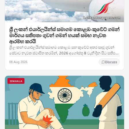
ශ්‍රී ලංකන් එයාර්ලයින්ස් සමාගම කොළඹ-කුවේට් ගමන්
මාර්ගය සතිපතා ගුවන් ගමන් හයක් සමඟ නැවත
ආරම්භ කරයි
ශ්‍රී ලංකන් එයාර්ලයින්ස් සමාගම කොළඹ සහ කුවේට් අතර සෘජු ගුවන්
සේවාව නැවත ස්ථාපිත කරමින්, 2026 අගෝස්තු 8 වැනි දින සිට සතිපතා
ගුවන් ගමන් හයක් සහිතව එම මාර්ගයේ…
08 Aug 2026
Discuss
SINHALA