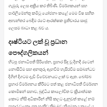
ගැඹුරු ලෙස අක්‍රිය කර තිබිණි. විමර්ශකයන් සහ
පාර්ලිමේන්තු කමිටු යෝජනා කළේ මෙම විෂ සහිත
අභ්‍යන්තර බෙදීම රටේ ආරක්ෂක ප්‍රතිචාරය සෘජු
ලෙසම බාධා කළ බව ය.
දෘෂ්ටියට ලක් වූ ප්‍රධාන
පෞද්ගලිකයන්
හිටපු ජනාධිපති සිරිසේන, ප්‍රහාර සිදු වූ දිනදී රටෙන්
නොසිටීම සහ අනතුරු ඇඟවීම් හැසිරවීම සම්බන්ධව
දිගින් දිගටම දැඩි විවේචනයට ලක් ව ඇත. බෝම්බ
ප්‍රහාර විමර්ශනය කිරීමට පත් කළ ජනාධිපති විමර්ශන
කොමිෂන් සභාව, බුද්ධිය කාලෝචිත ව ක්‍රියාත්මක
කොට නිසි අධිකාරීන් නිසි කලට දැනුවත් කළේ නම්
ප්‍රහාර වළකා ගත හැකිව තිබූ බව නිගමනය කළේ ය.