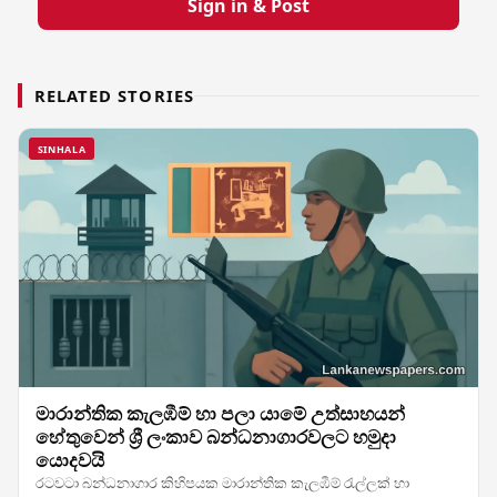
Sign in & Post
RELATED STORIES
SINHALA
මාරාන්තික කැලඹීම් හා පලා යාමේ උත්සාහයන්
හේතුවෙන් ශ්‍රී ලංකාව බන්ධනාගාරවලට හමුදා
යොදවයි
රටවටා බන්ධනාගාර කිහිපයක මාරාන්තික කැලඹීම් රැල්ලක් හා