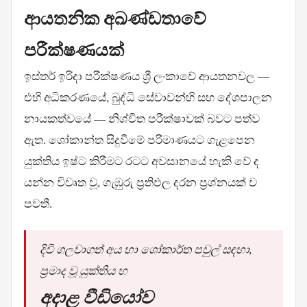
ආයතනික අඛණ්ඩතාවේ
පරීක්ෂණයක්
ඉස්තර් ඉරිදා පරීක්ෂණය ශ්‍රී ලංකාවේ ආයතනවල —
එහි අධිකරණයේ, බුද්ධි සේවාවන්හි සහ දේශපාලන
නායකත්වයේ — නිශ්චිත පරීක්ෂාවක් බවට පත්ව
ඇත. ශෝකාන්ත සිදුවීමේ පරිමාණයට ගැළපෙන
යුක්තිය ඉෂ්ට කිරීමට රටට අවසානයේ හැකි වේ ද
යන්න විවෘත වූ, ගැඹුරු ප්‍රතිඵල දරන ප්‍රශ්නයක් ව
පවතී.
දිවි ගලවාගත් අය හා ශෝකාර්ත පවුල් සඳහා,
ප්‍රමාද වූ යුක්තිය හ
අදාළ වීඩියෝව