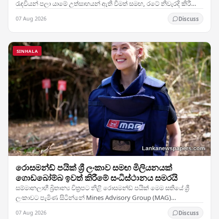
රැඳවියන් පලා යාමේ උත්සාහයන් ඇති වීමත් සමඟ, රටේ නිවැරදි කිරීමේ
පහසුකම්වල ආරක්ෂාව පිළිබඳ දැඩි කනස්සල්ල මතු…
07 Aug 2026
Discuss
SINHALA
රොසමන්ඩ් පයික් ශ්‍රී ලංකාව සමඟ මිලියනයක්
ගොඩබෝම්බ ඉවත් කිරීමේ සංධිස්ථානය සමරයි
සම්මානලාභී බ්‍රිතාන්‍ය චිත්‍රපට නිළි රොසමන්ඩ් පයික් මෙම සතියේ ශ්‍රී
ලංකාවට පැමිණ සිටින්නේ Mines Advisory Group (MAG)
සංවිධානයේ තානාපතිනිය ලෙස ඇයට හිමි…
07 Aug 2026
Discuss