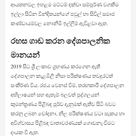
ආයතනවල ඉහළම මට්ටම් දක්වා සම්පූර්ණ වගකීම
ඉල්ලා සිටින වින්දිතයන්ගේ පවුල් හා සිවිල් සමාජ
කණ්ඩායම්වල නොනිමි ඉල්ලීම් ඇවිළවා ඇත.
රහස ගාඩ කරන දේශපාලනික
මානයන්
2019 සිට ශ්‍රී ලංකාව ග්‍රහණය කරගෙන ඇති
දේශපාලන කැළඹිලි නිසා පරීක්ෂණය තවදුරටත්
සංකීර්ණ විය. රජය වෙනස් වීම්, තරඟකාරී දේශපාලන
අභිලාෂයන් සහ ඇතැම් බලවත් පුද්ගලයන්
කුමන්ත්‍රණය පිළිබඳ පූර්ව දැනුමක් ඇතිව සිටි බවට
කරනු ලබන චෝදනා, නිල පරීක්ෂණය වටා සැකය හා
අවිශ්වාසය පිළිබඳ වාතාවරණයක් ගොඩනැංවීමට
දායක වී ඇත.