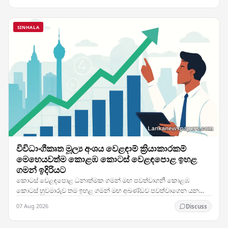
SINHALA
විවිධාංගීකෘත මූල්‍ය අංශය වෙළඳාම් ක්‍රියාකාරකම්
මෙහෙයවත්ම කොළඹ කොටස් වෙළඳපොළ ඉහළ
ගමන් ඉදිරියට
කොටස් වෙළඳපොළ ධනාත්මක ගමන් මඟ පවත්වාගනී කොළඹ
කොටස් හුවමාරුව තම ඉහළ ගමන් මඟ අඛණ්ඩව පවත්වාගෙන යන
අතර, නවතම වෙළඳාම් සැසිය තුළ සමස්ත පිරිවැටුම මෙහෙයවන
07 Aug 2026
Discuss
ප්‍රධාන…