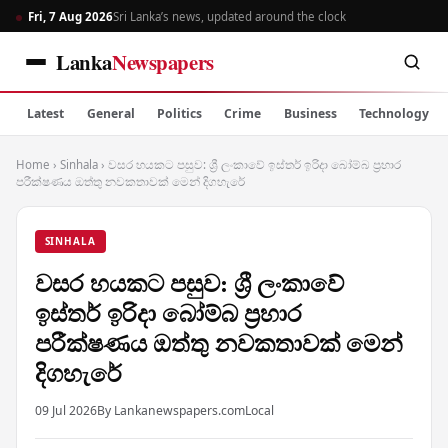
Fri, 7 Aug 2026
Sri Lanka’s news, updated around the clock
Lanka
Newspapers
Latest
General
Politics
Crime
Business
Technology
Home
›
Sinhala
›
වසර හයකට පසුව: ශ්‍රී ලංකාවේ ඉස්තර් ඉරිදා බෝම්බ ප්‍රහාර
පරීක්ෂණය ඔත්තු නවකතාවක් මෙන් දිගහැරේ
SINHALA
වසර හයකට පසුව: ශ්‍රී ලංකාවේ
ඉස්තර් ඉරිදා බෝම්බ ප්‍රහාර
පරීක්ෂණය ඔත්තු නවකතාවක් මෙන්
දිගහැරේ
09 Jul 2026
By Lankanewspapers.com
Local