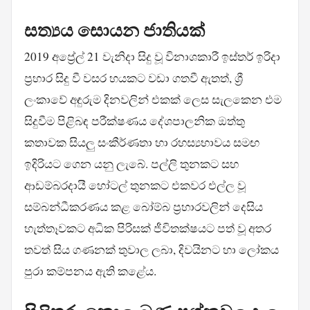
සත්‍යය සොයන ජාතියක්
2019 අප්‍රේල් 21 වැනිදා සිදු වූ විනාශකාරී ඉස්තර් ඉරිදා
ප්‍රහාර සිදු වී වසර හයකට වඩා ගතවී ඇතත්, ශ්‍රී
ලංකාවේ අඳුරුම දිනවලින් එකක් ලෙස සැලකෙන එම
සිදුවීම පිළිබඳ පරීක්ෂණය දේශපාලනික ඔත්තු
කතාවක සියලු සංකීර්ණතා හා රහස්‍යභාවය සමඟ
ඉදිරියට ගෙන යනු ලැබේ. පල්ලි තුනකට සහ
ආඩම්බරදායී හෝටල් තුනකට එකවර එල්ල වූ
සම්බන්ධීකරණය කළ බෝම්බ ප්‍රහාරවලින් දෙසිය
හැත්තෑවකට අධික පිරිසක් ජීවිතක්ෂයට පත් වූ අතර
තවත් සිය ගණනක් තුවාල ලබා, දිවයිනට හා ලෝකය
පුරා කම්පනය ඇති කළේය.