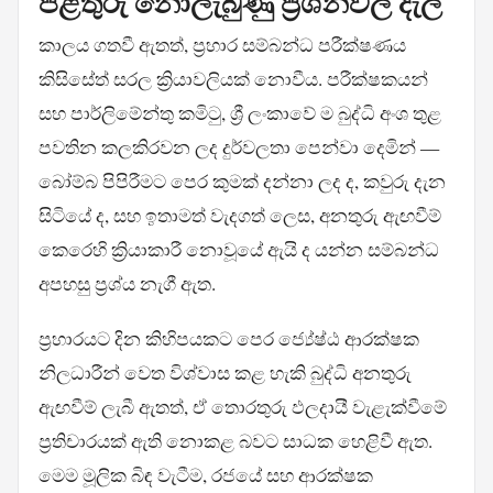
පිළිතුරු නොලැබුණු ප්‍රශ්නවල දැල
කාලය ගතවී ඇතත්, ප්‍රහාර සම්බන්ධ පරීක්ෂණය
කිසිසේත් සරල ක්‍රියාවලියක් නොවීය. පරීක්ෂකයන්
සහ පාර්ලිමේන්තු කමිටු, ශ්‍රී ලංකාවේ ම බුද්ධි අංශ තුළ
පවතින කලකිරවන ලද දුර්වලතා පෙන්වා දෙමින් —
බෝම්බ පිපිරීමට පෙර කුමක් දන්නා ලද ද, කවුරු දැන
සිටියේ ද, සහ ඉතාමත් වැදගත් ලෙස, අනතුරු ඇඟවීම්
කෙරෙහි ක්‍රියාකාරී නොවූයේ ඇයි ද යන්න සම්බන්ධ
අපහසු ප්‍රශ්ය නැගී ඇත.
ප්‍රහාරයට දින කිහිපයකට පෙර ජ්‍යේෂ්ඨ ආරක්ෂක
නිලධාරීන් වෙත විශ්වාස කළ හැකි බුද්ධි අනතුරු
ඇඟවීම් ලැබී ඇතත්, ඒ තොරතුරු ඵලදායී වැළැක්වීමේ
ප්‍රතිචාරයක් ඇති නොකළ බවට සාධක හෙළිවී ඇත.
මෙම මූලික බිඳ වැටීම, රජයේ සහ ආරක්ෂක