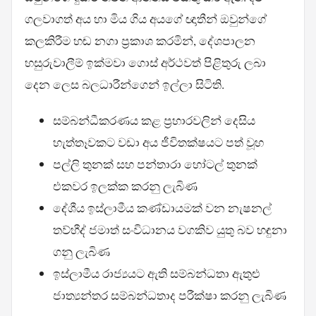
ගලවාගත් අය හා මිය ගිය අයගේ ඥාතීන් ඔවුන්ගේ
කලකිරීම හඬ නගා ප්‍රකාශ කරමින්, දේශපාලන
හසුරුවාලීම් ඉක්මවා ගොස් අර්ථවත් පිළිතුරු ලබා
දෙන ලෙස බලධාරීන්ගෙන් ඉල්ලා සිටිති.
සම්බන්ධීකරණය කළ ප්‍රහාරවලින් දෙසිය
හැත්තෑවකට වඩා අය ජීවිතක්ෂයට පත් වූහ
පල්ලි තුනක් සහ පන්තාරා හෝටල් තුනක්
එකවර ඉලක්ක කරනු ලැබිණ
දේශීය ඉස්ලාමීය කණ්ඩායමක් වන නැෂනල්
තව්හීද් ජමාත් සංවිධානය වගකිව යුතු බව හඳුනා
ගනු ලැබිණ
ඉස්ලාමීය රාජ්‍යයට ඇති සම්බන්ධතා ඇතුළු
ජාත්‍යන්තර සම්බන්ධතාද පරීක්ෂා කරනු ලැබිණ