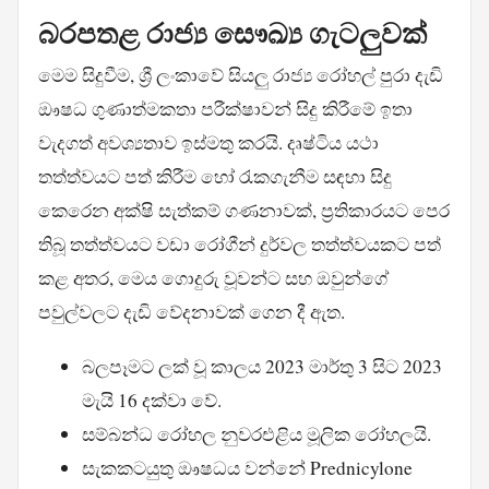
බරපතළ රාජ්‍ය සෞඛ්‍ය ගැටලුවක්
මෙම සිදුවීම, ශ්‍රී ලංකාවේ සියලු රාජ්‍ය රෝහල් පුරා දැඩි
ඖෂධ ගුණාත්මකතා පරීක්ෂාවන් සිදු කිරීමේ ඉතා
වැදගත් අවශ්‍යතාව ඉස්මතු කරයි. දෘෂ්ටිය යථා
තත්ත්වයට පත් කිරීම හෝ රැකගැනීම සඳහා සිදු
කෙරෙන අක්ෂි සැත්කම් ගණනාවක්, ප්‍රතිකාරයට පෙර
තිබූ තත්ත්වයට වඩා රෝගීන් දුර්වල තත්ත්වයකට පත්
කළ අතර, මෙය ගොදුරු වූවන්ට සහ ඔවුන්ගේ
පවුල්වලට දැඩි වේදනාවක් ගෙන දී ඇත.
බලපෑමට ලක් වූ කාලය 2023 මාර්තු 3 සිට 2023
මැයි 16 දක්වා වේ.
සම්බන්ධ රෝහල නුවරඑළිය මූලික රෝහලයි.
සැකකටයුතු ඖෂධය වන්නේ Prednicylone