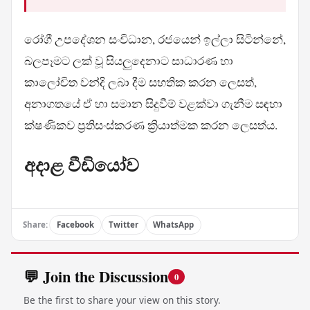
රෝගී උපදේශන සංවිධාන, රජයෙන් ඉල්ලා සිටින්නේ,
බලපෑමට ලක් වූ සියලුදෙනාට සාධාරණ හා
කාලෝචිත වන්දි ලබා දීම සහතික කරන ලෙසත්,
අනාගතයේ ඒ හා සමාන සිදුවීම් වළක්වා ගැනීම සඳහා
ක්ෂණිකව ප්‍රතිසංස්කරණ ක්‍රියාත්මක කරන ලෙසත්ය.
අදාළ වීඩියෝව
Share:
Facebook
Twitter
WhatsApp
💬 Join the Discussion
0
Be the first to share your view on this story.