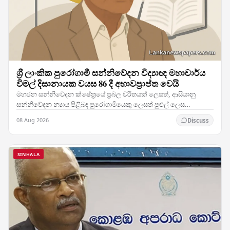
ශ්‍රී ලාංකික පුරෝගාමී සන්නිවේදන විද්‍යාඥ මහාචාර්ය
විමල් දිසානායක වයස 86 දී අභාවප්‍රාප්ත වෙයි
මහජන සන්නිවේදන ක්ෂේත්‍රයේ ප්‍රබල චරිතයක් ලෙසත්, ආසියානු
සන්නිවේදන න්‍යාය පිළිබඳ පුරෝගාමියෙකු ලෙසත් පුළුල් ලෙස
පිළිගැනෙන මහාචාර්ය විමල් දිසානායක, හවායිහිදී වයස…
08 Aug 2026
Discuss
SINHALA