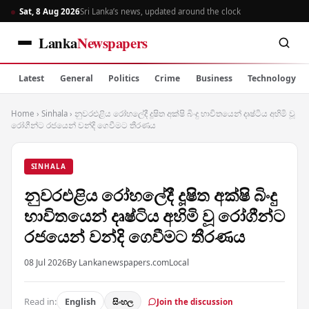
Sat, 8 Aug 2026
Sri Lanka’s news, updated around the clock
Lanka
Newspapers
Latest
General
Politics
Crime
Business
Technology
Home
›
Sinhala
›
නුවරඑළිය රෝහලේදී දූෂිත අක්ෂි බිංදු භාවිතයෙන් දෘෂ්ටිය අහිමි වූ
රෝගීන්ට රජයෙන් වන්දි ගෙවීමට තීරණය
SINHALA
නුවරඑළිය රෝහලේදී දූෂිත අක්ෂි බිංදු
භාවිතයෙන් දෘෂ්ටිය අහිමි වූ රෝගීන්ට
රජයෙන් වන්දි ගෙවීමට තීරණය
08 Jul 2026
By Lankanewspapers.com
Local
Read in:
English
සිංහල
Join the discussion