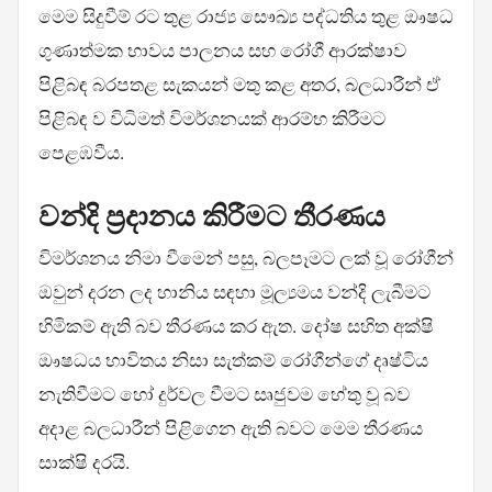
මෙම සිදුවීම් රට තුළ රාජ්‍ය සෞඛ්‍ය පද්ධතිය තුළ ඖෂධ
ගුණාත්මක භාවය පාලනය සහ රෝගී ආරක්ෂාව
පිළිබඳ බරපතළ සැකයන් මතු කළ අතර, බලධාරීන් ඒ
පිළිබඳ ව විධිමත් විමර්ශනයක් ආරම්භ කිරීමට
පෙළඹවීය.
වන්දි ප්‍රදානය කිරීමට තීරණය
විමර්ශනය නිමා වීමෙන් පසු, බලපෑමට ලක් වූ රෝගීන්
ඔවුන් දරන ලද හානිය සඳහා මූල්‍යමය වන්දි ලැබීමට
හිමිකම් ඇති බව තීරණය කර ඇත. දෝෂ සහිත අක්ෂි
ඖෂධය භාවිතය නිසා සැත්කම් රෝගීන්ගේ දෘෂ්ටිය
නැතිවීමට හෝ දුර්වල වීමට සෘජුවම හේතු වූ බව
අදාළ බලධාරීන් පිළිගෙන ඇති බවට මෙම තීරණය
සාක්ෂි දරයි.