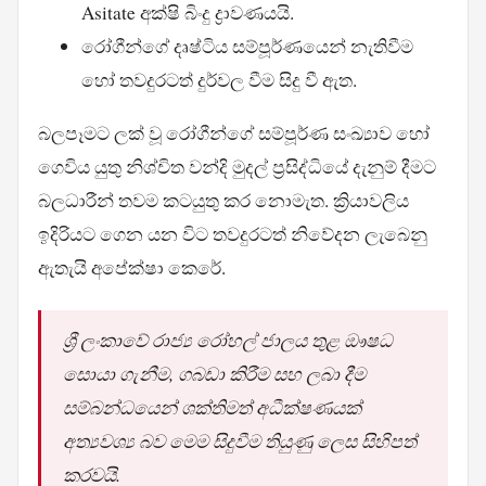
Asitate අක්ෂි බිංදු ද්‍රාවණයයි.
රෝගීන්ගේ දෘෂ්ටිය සම්පූර්ණයෙන් නැතිවීම
හෝ තවදුරටත් දුර්වල වීම සිදු වී ඇත.
බලපෑමට ලක් වූ රෝගීන්ගේ සම්පූර්ණ සංඛ්‍යාව හෝ
ගෙවිය යුතු නිශ්චිත වන්දි මුදල් ප්‍රසිද්ධියේ දැනුම් දීමට
බලධාරීන් තවම කටයුතු කර නොමැත. ක්‍රියාවලිය
ඉදිරියට ගෙන යන විට තවදුරටත් නිවේදන ලැබෙනු
ඇතැයි අපේක්ෂා කෙරේ.
ශ්‍රී ලංකාවේ රාජ්‍ය රෝහල් ජාලය තුළ ඖෂධ
සොයා ගැනීම, ගබඩා කිරීම සහ ලබා දීම
සම්බන්ධයෙන් ශක්තිමත් අධීක්ෂණයක්
අත්‍යවශ්‍ය බව මෙම සිදුවීම තියුණු ලෙස සිහිපත්
කරවයි.