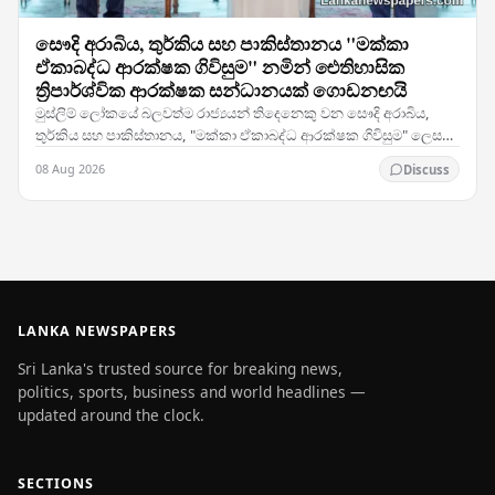
සෞදි අරාබිය, තුර්කිය සහ පාකිස්තානය "මක්කා
ඒකාබද්ධ ආරක්ෂක ගිවිසුම" නමින් ඓතිහාසික
ත්‍රිපාර්ශ්වික ආරක්ෂක සන්ධානයක් ගොඩනඟයි
මුස්ලිම් ලෝකයේ බලවත්ම රාජ්‍යයන් තිදෙනෙකු වන සෞදි අරාබිය,
තුර්කිය සහ පාකිස්තානය, "මක්කා ඒකාබද්ධ ආරක්ෂක ගිවිසුම" ලෙස
හඳුන්වන ත්‍රිපාර්ශ්වික ආරක්ෂක සම්මුතියකට…
08 Aug 2026
Discuss
LANKA NEWSPAPERS
Sri Lanka's trusted source for breaking news,
politics, sports, business and world headlines —
updated around the clock.
SECTIONS