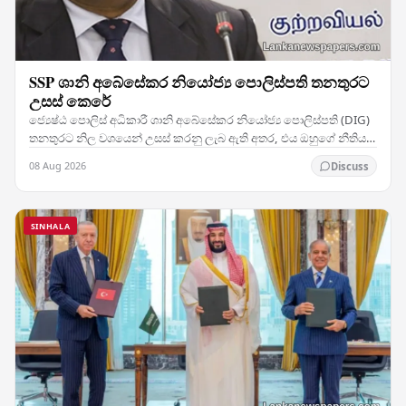
SSP ශානි අබේසේකර නියෝජ්‍ය පොලිස්පති තනතුරට
උසස් කෙරේ
ජ්‍යෙෂ්ඨ පොලිස් අධිකාරී ශානි අබේසේකර නියෝජ්‍ය පොලිස්පති (DIG)
තනතුරට නිල වශයෙන් උසස් කරනු ලැබ ඇති අතර, එය ඔහුගේ නීතිය
ක්‍රියාත්මක කිරීමේ වෘත්තීය ජීවිතයේ සැලකිය…
08 Aug 2026
Discuss
SINHALA