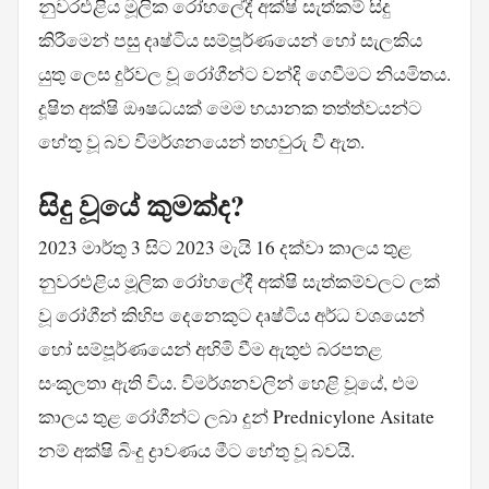
නුවරඑළිය මූලික රෝහලේදී අක්ෂි සැත්කම් සිදු
කිරීමෙන් පසු දෘෂ්ටිය සම්පූර්ණයෙන් හෝ සැලකිය
යුතු ලෙස දුර්වල වූ රෝගීන්ට වන්දි ගෙවීමට නියමිතය.
දූෂිත අක්ෂි ඖෂධයක් මෙම භයානක තත්ත්වයන්ට
හේතු වූ බව විමර්ශනයෙන් තහවුරු වී ඇත.
සිදු වූයේ කුමක්ද?
2023 මාර්තු 3 සිට 2023 මැයි 16 දක්වා කාලය තුළ
නුවරඑළිය මූලික රෝහලේදී අක්ෂි සැත්කම්වලට ලක්
වූ රෝගීන් කිහිප දෙනෙකුට දෘෂ්ටිය අර්ධ වශයෙන්
හෝ සම්පූර්ණයෙන් අහිමි වීම ඇතුළු බරපතළ
සංකූලතා ඇති විය. විමර්ශනවලින් හෙළි වූයේ, එම
කාලය තුළ රෝගීන්ට ලබා දුන් Prednicylone Asitate
නම් අක්ෂි බිංදු ද්‍රාවණය මීට හේතු වූ බවයි.