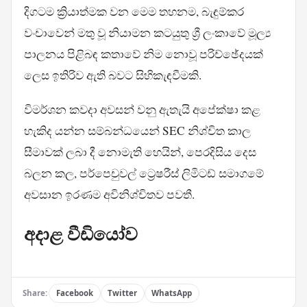
දිගටම ක්‍රියාත්මක වන මෙම තහනම, බැඳුම්කර
වංචාවෙන් මතු වූ නියාමන කටයුතු ශ්‍රී ලංකාවේ මූල්‍ය
පාලනය පිළිබඳ කතාවේ නිම නොවූ පරිච්ඡේදයක්
ලෙස ඉතිරිව ඇති බවට සිහිකැඳවීමකි.
විමර්ශන කවදා අවසන් වනු ඇතැයි අපේක්ෂා කළ
හැකිද යන්න සම්බන්ධයෙන් SEC නිශ්චිත කාල
සීමාවක් ලබා දී නොමැති හෙයින්, පෙරදිසිය දෙස
බලන කල, පර්පෙචුවල් ට්‍රෙෂරීස් ලිමිටඩ් සමාගමේ
අවසාන ඉරණම අවිනිශ්චිතව පවතී.
අදාළ වීඩියෝව
Share:
Facebook
Twitter
WhatsApp