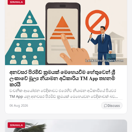
SINHALA
අනවසර පිරමිඩ් ක්‍රමයක් මෙහෙයවීම හේතුවෙන් ශ්‍රී
ලංකාවේ මූල්‍ය නියාමන අධිකාරිය TM App තහනම්
කරයි
වංචනික ආයෝජන වේදිකාවට එරෙහිව නියාමන අධිකාරියේ පියවර
TM App යනු අනවසර පිරමිඩ් ක්‍රමයක් මෙහෙයවන වේදිකාවක් බව
තහවුරු කරගත් ශ්‍රී ලංකාවේ මූල්‍ය නියාමන අධිකාරිය එය…
06 Aug 2026
Discuss
SINHALA