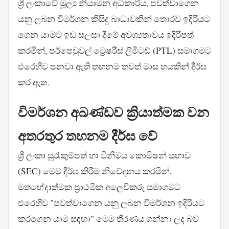
ශ්‍රී ලංකාවේ මූල්‍ය නියාමන අධිකාරිය, පවත්වාගෙන
යනු ලබන විමර්ශන කිසිදු බාධාවකින් තොරව ඉදිරියට
ගෙන යාමට ඉඩ සලසා දීමේ අවශ්‍යතාවය ඉදිරිපත්
කරමින්, පර්පෙචුවල් ට්‍රෙෂරීස් ලිමිටඩ් (PTL) සමාගමට
එරෙහිව පනවා ඇති තහනම තවත් මාස හයකින් දීර්ඝ
කර ඇත.
විමර්ශන අඛණ්ඩව ක්‍රියාත්මක වන
අතරතුර තහනම දීර්ඝ වේ
ශ්‍රී ලංකා සුරැකුම්පත් හා විනිමය කොමිෂන් සභාව
(SEC) මෙම දීර්ඝ කිරීම නිවේදනය කරමින්,
මතභේදාත්මක ප්‍රාථමික අලෙවිකරු සමාගමට
එරෙහිව "පවත්වාගෙන යනු ලබන විමර්ශන ඉදිරියට
කරගෙන යාම සඳහා" මෙම තීරණය ගන්නා ලද බව