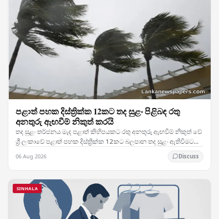
පළාත් පහක දිස්ත්‍රික්ක 12කට තද සුළං පිළිබඳ රතු
අනතුරු ඇඟවීම් නිකුත් කරයි
තද සුළං තර්ජනය මැද පළාත් කිහිපයකට රතු අනතුරු ඇඟවීම් නිකුත් වේ
ශ්‍රී ලංකාවේ පළාත් පහක දිස්ත්‍රික්ක 12කට බලපාන තද සුළං ඇතිවීමට
අපේක්ෂා කෙරෙන බව පෙන්වා දෙමින්…
06 Aug 2026
Discuss
SINHALA