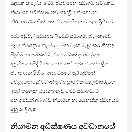
සඳහන් කළේය. මෙම පියවරෙන් සමාගම සම්බන්ධ
නියාමන පරීක්ෂණ තවමත් ක්‍රියාත්මකව හා
නිරාකරණයකින් තොරව පවතින බව පැහැදිලි වේ.
පර්පෙචුවල් ට්‍රෙෂරීස් ලිමිටඩ් සමාගම, ශ්‍රී ලංකාවේ
මූල්‍ය ක්ෂේත්‍රය කළඹා ලූ මහ බැංකු බැඳුම්කර නිකුතු
සිදුවීම හා සම්බන්ධ, රටේ වඩාත් ප්‍රකට මූල්‍ය
අක්‍රමිකතා සිද්ධීන්ගෙන් එකක් හමුවේ කේන්ද්‍රීය
ස්ථානයක පිහිටා ඇත. රජයේ සුරැකුම්පත්
වෙළඳපොළේ වඩාත් ප්‍රමුඛ ප්‍රාථමික අලෙවිකරුවන්
අතර කලෙක ස්ථානගත වූ මෙම සමාගම, ඒ
හේතුවෙන් අඛණ්ඩ නියාමන හා නෛතික පීඩනයට
මුහුණ දී ඇත.
නියාමන අධීක්ෂණය අවධානයේ