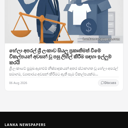
හේලා අපරල් ශ්‍රී ලංකාව සියලු ප්‍රකෘතිමත් වීමේ
විකල්පයන් අවසන් වූ පසු ලිහිල් කිරීම සඳහා ඉල්ලුම්
කරයි
ශ්‍රී ලංකාවේ ප්‍රමුඛ ඇඟළුම් නිෂ්පාදකයන් අතර ස්ථානගත වූ හේලා අපරල්
සමාගම, ව්‍යාපාරය අවසන් කිරීමට ඇති සෑම විකල්පයක්ම
සම්පූර්ණයෙන් විමර්ශනය කර ඒවා ක්‍රියාත්මක කළ…
06 Aug 2026
Discuss
LANKA NEWSPAPERS