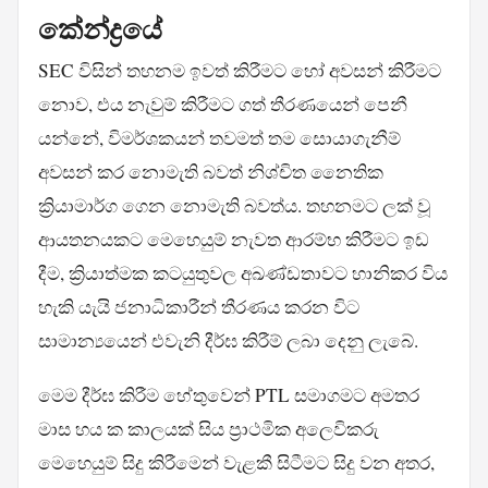
කේන්ද්‍රයේ
SEC විසින් තහනම ඉවත් කිරීමට හෝ අවසන් කිරීමට
නොව, එය නැවුම් කිරීමට ගත් තීරණයෙන් පෙනී
යන්නේ, විමර්ශකයන් තවමත් තම සොයාගැනීම්
අවසන් කර නොමැති බවත් නිශ්චිත නෛතික
ක්‍රියාමාර්ග ගෙන නොමැති බවත්ය. තහනමට ලක් වූ
ආයතනයකට මෙහෙයුම් නැවත ආරම්භ කිරීමට ඉඩ
දීම, ක්‍රියාත්මක කටයුතුවල අඛණ්ඩතාවට හානිකර විය
හැකි යැයි ජනාධිකාරීන් තීරණය කරන විට
සාමාන්‍යයෙන් එවැනි දීර්ඝ කිරීම් ලබා දෙනු ලැබේ.
මෙම දීර්ඝ කිරීම හේතුවෙන් PTL සමාගමට අමතර
මාස හය ක කාලයක් සිය ප්‍රාථමික අලෙවිකරු
මෙහෙයුම් සිදු කිරීමෙන් වැළකී සිටීමට සිදු වන අතර,