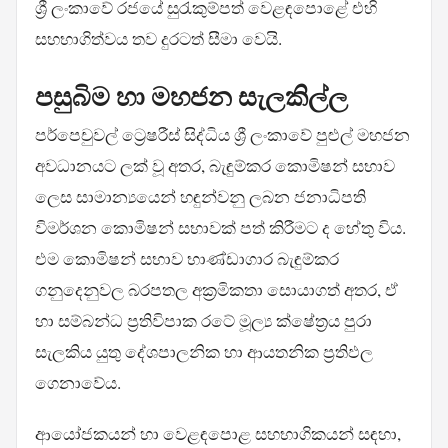
ශ්‍රී ලංකාවේ රජයේ සුරැකුම්පත් වෙළඳපොළේ එහි
සහභාගිත්වය තව දුරටත් සීමා වෙයි.
පසුබිම හා මහජන සැලකිල්ල
පර්පෙචුවල් ට්‍රෙෂරීස් සිද්ධිය ශ්‍රී ලංකාවේ පුළුල් මහජන
අවධානයට ලක් වූ අතර, බැඳුම්කර කොමිෂන් සභාව
ලෙස සාමාන්‍යයෙන් හඳුන්වනු ලබන ජනාධිපති
විමර්ශන කොමිෂන් සභාවක් පත් කිරීමට ද හේතු විය.
එම කොමිෂන් සභාව භාණ්ඩාගාර බැඳුම්කර
ගනුදෙනුවල බරපතල අක්‍රමිකතා සොයාගත් අතර, ඒ
හා සම්බන්ධ ප්‍රතිවිපාක රටේ මූල්‍ය ක්ෂේත්‍රය පුරා
සැලකිය යුතු දේශපාලනික හා ආයතනික ප්‍රතිඵල
ගෙනාවේය.
ආයෝජකයන් හා වෙළඳපොළ සහභාගිකයන් සඳහා,