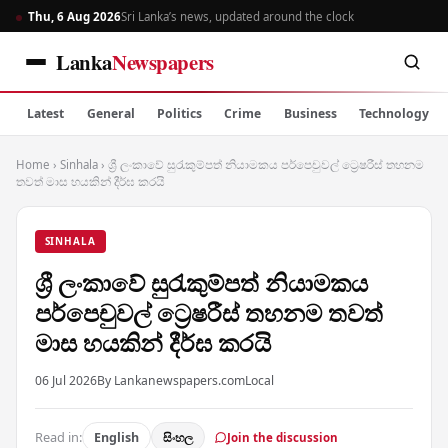
Thu, 6 Aug 2026
Sri Lanka’s news, updated around the clock
Lanka
Newspapers
Latest
General
Politics
Crime
Business
Technology
Home
›
Sinhala
›
ශ්‍රී ලංකාවේ සුරැකුම්පත් නියාමකය පර්පෙචුවල් ට්‍රෙෂරීස් තහනම
තවත් මාස හයකින් දීර්ඝ කරයි
SINHALA
ශ්‍රී ලංකාවේ සුරැකුම්පත් නියාමකය
පර්පෙචුවල් ට්‍රෙෂරීස් තහනම තවත්
මාස හයකින් දීර්ඝ කරයි
06 Jul 2026
By Lankanewspapers.com
Local
Read in:
English
සිංහල
Join the discussion