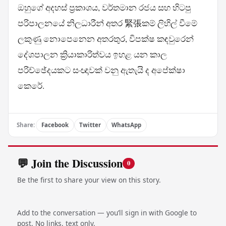
ඔහුගේ අදහස් ප්‍රකාශය, වර්තමාන රජය සහ හිටපු
පරිපාලනයේ නිලධාරීන් අතර 緊張කම් ලිහිල් වීමේ
ලකුණු නොපෙනෙන අතරතුර, විපක්ෂ කඳවුරෙන්
දේශපාලන ක්‍රියාකාරිත්වය ඉහළ යන කාල
පරිච්ඡේදයකට සංඥාවක් වනු ඇතැයි ද අපේක්ෂා
කෙරේ.
Share:
Facebook
Twitter
WhatsApp
💬 Join the Discussion
0
Be the first to share your view on this story.
Add to the conversation — you’ll sign in with Google to
post. No links, text only.