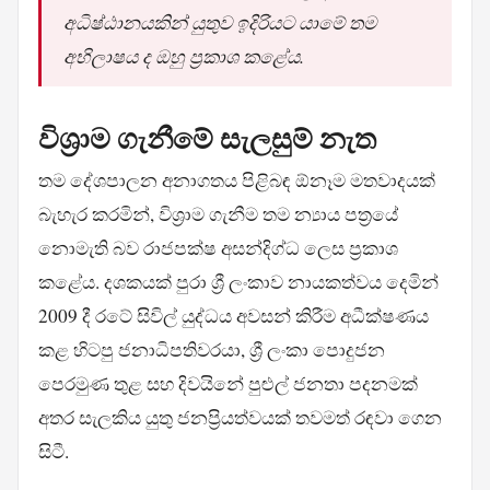
අධිෂ්ඨානයකින් යුතුව ඉදිරියට යාමේ තම
අභිලාෂය ද ඔහු ප්‍රකාශ කළේය.
විශ්‍රාම ගැනීමේ සැලසුම් නැත
තම දේශපාලන අනාගතය පිළිබඳ ඕනෑම මතවාදයක්
බැහැර කරමින්, විශ්‍රාම ගැනීම තම න්‍යාය පත්‍රයේ
නොමැති බව රාජපක්ෂ අසන්දිග්ධ ලෙස ප්‍රකාශ
කළේය. දශකයක් පුරා ශ්‍රී ලංකාව නායකත්වය දෙමින්
2009 දී රටේ සිවිල් යුද්ධය අවසන් කිරීම අධීක්ෂණය
කළ හිටපු ජනාධිපතිවරයා, ශ්‍රී ලංකා පොදුජන
පෙරමුණ තුළ සහ දිවයිනේ පුළුල් ජනතා පදනමක්
අතර සැලකිය යුතු ජනප්‍රියත්වයක් තවමත් රඳවා ගෙන
සිටී.