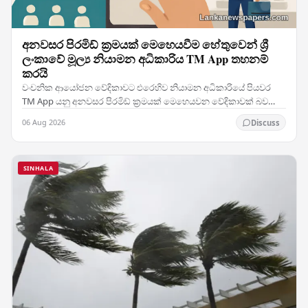
අනවසර පිරමිඩ් ක්‍රමයක් මෙහෙයවීම හේතුවෙන් ශ්‍රී
ලංකාවේ මූල්‍ය නියාමන අධිකාරිය TM App තහනම්
කරයි
වංචනික ආයෝජන වේදිකාවට එරෙහිව නියාමන අධිකාරියේ පියවර
TM App යනු අනවසර පිරමිඩ් ක්‍රමයක් මෙහෙයවන වේදිකාවක් බව
තහවුරු කරගත් ශ්‍රී ලංකාවේ මූල්‍ය නියාමන අධිකාරිය එය…
06 Aug 2026
Discuss
SINHALA