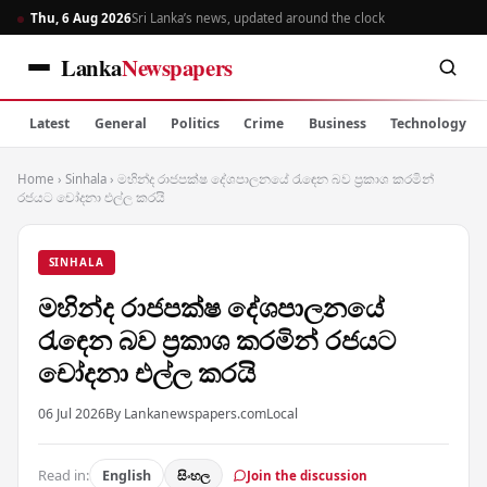
Thu, 6 Aug 2026
Sri Lanka’s news, updated around the clock
Lanka
Newspapers
Latest
General
Politics
Crime
Business
Technology
Home
›
Sinhala
›
මහින්ද රාජපක්ෂ දේශපාලනයේ රැඳෙන බව ප්‍රකාශ කරමින්
රජයට චෝදනා එල්ල කරයි
SINHALA
මහින්ද රාජපක්ෂ දේශපාලනයේ
රැඳෙන බව ප්‍රකාශ කරමින් රජයට
චෝදනා එල්ල කරයි
06 Jul 2026
By Lankanewspapers.com
Local
Read in:
English
සිංහල
Join the discussion