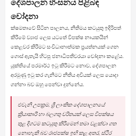
දේශපාලන හිංසනය පිළිබඳ
චෝදනා
ක්ෂමතාවේ සිටින පාලනය, නීතිමය කටයුතු ඉදිරිපත්
කිරීමේ ව්‍යාජ ලෙස යටතේ විපක්ෂ නායකයින්
කෙළවර කිරීමට සංවිධානාත්මක ප්‍රයත්නයක් ගෙන
ගොස් ඇතැයි හිටපු ජනාධිපතිවරයා චෝදනා කළේය.
යුක්තියේ පරමාර්ථ ඉටු කිරීමට නොව, දේශපාලන
අරමුණු ඉටු කර ගැනීමට නීතිය අවියක් ලෙස යොදා
ගන්නා බව ඔහු පෙන්වා දුන්නේය.
එවැනි උපක්‍රම, ශ්‍රී ලාංකික දේශපාලනයේ
ක්‍රියාකාරී හා බලගතු චරිතයක් ලෙස විපක්ෂය
තුළ දිගටම කටයුතු කිරීමෙන් තමා වළක්වා ගත
නොහැකි බව රාජපක්ෂ ඉඟි කළ අතර, ස්ථිර