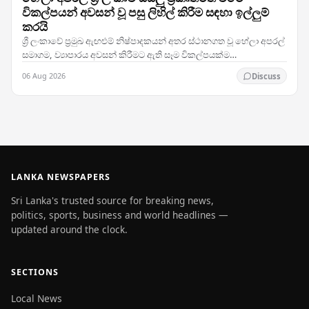
විකල්පයන් අවසන් වූ පසු ලිහිල් කිරීම සඳහා ඉල්ලුම්
කරයි
ශ්‍රී ලංකාවේ ප්‍රමුඛ ඇඟළුම් නිෂ්පාදකයන් අතර ස්ථානගත වූ හේලා අපරල්
සමාගම, ව්‍යාපාරය අවසන් කිරීමට ඇති සෑම විකල්පයක්ම
සම්පූර්ණයෙන් විමර්ශනය කර ඒවා ක්‍රියාත්මක කළ…
06 Aug 2026
Discuss
LANKA NEWSPAPERS
Sri Lanka's trusted source for breaking news,
politics, sports, business and world headlines —
updated around the clock.
SECTIONS
Local News