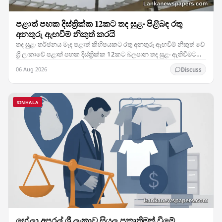
පළාත් පහක දිස්ත්‍රික්ක 12කට තද සුළං පිළිබඳ රතු
අනතුරු ඇඟවීම් නිකුත් කරයි
තද සුළං තර්ජනය මැද පළාත් කිහිපයකට රතු අනතුරු ඇඟවීම් නිකුත් වේ
ශ්‍රී ලංකාවේ පළාත් පහක දිස්ත්‍රික්ක 12කට බලපාන තද සුළං ඇතිවීමට
අපේක්ෂා කෙරෙන බව පෙන්වා දෙමින්…
06 Aug 2026
Discuss
SINHALA
හේලා අපරල් ශ්‍රී ලංකාව සියලු ප්‍රකෘතිමත් වීමේ