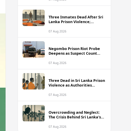
Three Inmates Dead After Sri
Lanka Prison Violence;
Authorities Suspect
Coordinated Plot
07 Aug 2026
Negombo Prison Riot Probe
Deepens as Suspect Count
Climbs to 62
07 Aug 2026
Three Dead in Sri Lanka Prison
Violence as Authorities
Suspect Organised Conspiracy
07 Aug 2026
Overcrowding and Neglect:
The Crisis Behind Sri Lanka's
Rising Prison Death Toll
07 Aug 2026