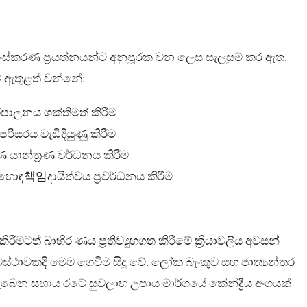
ිසංස්කරණ ප්‍රයත්නයන්ට අනුපූරක වන ලෙස සැලසුම් කර ඇත.
තරට ඇතුළත් වන්නේ:
ිපාලනය ශක්තිමත් කිරීම
ිසරය වැඩිදියුණු කිරීම
 යාන්ත්‍රණ වර්ධනය කිරීම
ඩාත් හොඳ책임දායිත්වය ප්‍රවර්ධනය කිරීම
ටත් බාහිර ණය ප්‍රතිව්‍යුහගත කිරීමේ ක්‍රියාවලිය අවසන්
අවස්ථාවකදී මෙම ගෙවීම සිදු වේ. ලෝක බැංකුව සහ ජාත්‍යන්තර
ලැබෙන සහාය රටේ සුවලාභ උපාය මාර්ගයේ කේන්ද්‍රීය අංගයක්