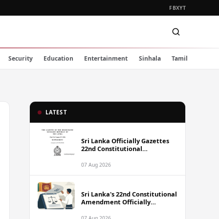
FB
X
YT
Security
Education
Entertainment
Sinhala
Tamil
LATEST
Sri Lanka Officially Gazettes
22nd Constitutional
Amendment Bill
07 Aug 2026
Sri Lanka's 22nd Constitutional
Amendment Officially
Gazetted
07 Aug 2026