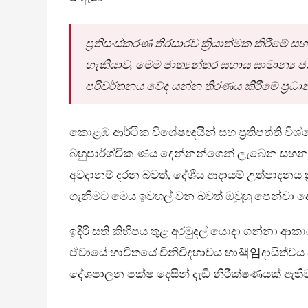
ප්‍රතිසංස්කරණ තිරසාරව ක්‍රියාත්මක කිරීමේ ස
හැකියාව, මෙම ජාත්‍යන්තර සහාය සාමාන්‍ය 
පරිවර්තනය වේද යන්න තීරණය කිරීමේ ප්‍රධ
කොළඹ ආර්ථික විශේෂඥයින් සහ ප්‍රතිපත්ති ව
බහුපාර්ශ්වික ණය දෙන්නන්ගෙන් ලැබෙන සහන ්
අවදානම් දරන බවත්, දේශීය ආදායම් උත්පාදනය ක්‍ර
ගැනීමට මෙය ඉවහල් වන බවත් ඔවුහු පෙන්වා දෙ
ඉදිරි සති කිහිපය තුළ අරමුදල් යොදා ගන්නා 
ඒවායේ භාවිතයේ විනිවිදභාවය හා책임දායිත්වය සහ
දේශපාලන පක්ෂ දෙසින් දැඩි නිරීක්ෂණයක් ඇති