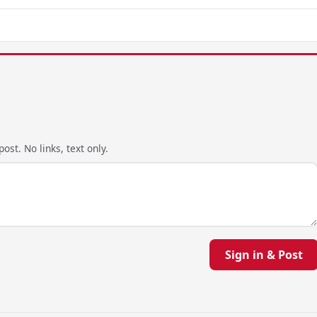
ost. No links, text only.
Sign in & Post