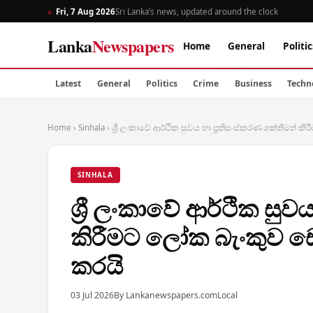
Fri, 7 Aug 2026
Sri Lanka’s news, updated around the clock
Lanka
Newspapers
Home
General
Politic
Latest
General
Politics
Crime
Business
Techn
Home
›
Sinhala
›
ශ්‍රී ලංකාවේ ආර්ථික සුවය හා ප්‍රතිසංස්කරණ ශක්තිමත්
SINHALA
ශ්‍රී ලංකාවේ ආර්ථික සුව
කිරීමට ලෝක බැංකුව ඩ
කරයි
03 Jul 2026
By Lankanewspapers.com
Local