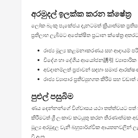
අරමුදල් ඉලක්ක කරන ක්ෂේත්‍ර
ලෝක බැංකු පැකේජය දැනටමත් ක්‍රියාත්මක ප්‍රත
ප්‍රතිලාභ ලැබීමට අපේක්ෂිත ප්‍රධාන ක්ෂේත්‍ර අ
රාජ්‍ය මූල්‍ය කළමනාකරණය සහ ආදායම් පර
විදේශ හා දේශීය ආයෝජන誘引 ව්‍යාපාරික පර
අවදානම්ලත් ප්‍රජාවන් සඳහා සමාජ ආරක්ෂණ
රාජ්‍ය ව්‍යාපාර ප්‍රතිව්‍යුහගත කිරීම සහ ව
පුළුල් පසුබිම
ණය දෙන්නන්ගේ විශ්වාසය යථා තත්ත්වයට පත් කිරීම
කිරීමටත් ශ්‍රී ලංකාව කටයුතු කරන තීරණාත්මක 
මූල්‍ය අරමුදල වැනි බහුපාර්ශ්වික ආයතනවලින් 
වී ඇත.