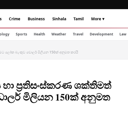
s
Crime
Business
Sinhala
Tamil
More ▾
ology
Sports
Health
Weather
Travel
Development
Law
 කිරීමට ලෝක බැංකුව ඩොලර් මිලියන 150ක් අනුමත කරයි
ය හා ප්‍රතිසංස්කරණ ශක්තිමත්
ොලර් මිලියන 150ක් අනුමත