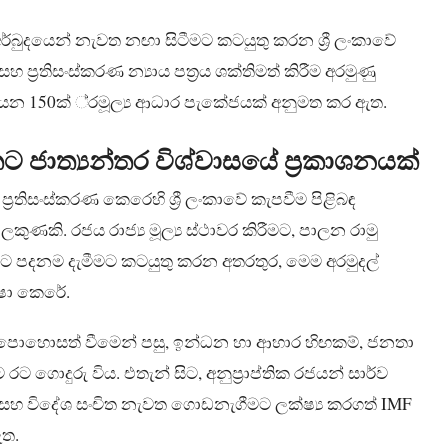
ර්බුදයෙන් නැවත නඟා සිටීමට කටයුතු කරන ශ්‍රී ලංකාවේ
සහ ප්‍රතිසංස්කරණ න්‍යාය පත්‍රය ශක්තිමත් කිරීම අරමුණු
න 150ක් ්‍රමූල්‍ය ආධාර පැකේජයක් අනුමත කර ඇත.
වතට ජාත්‍යන්තර විශ්වාසයේ ප්‍රකාශනයක්
ක ප්‍රතිසංස්කරණ කෙරෙහි ශ්‍රී ලංකාවේ කැපවීම පිළිබඳ
ුණකි. රජය රාජ්‍ය මූල්‍ය ස්ථාවර කිරීමට, පාලන රාමු
නයට පදනම දැමීමට කටයුතු කරන අතරතුර, මෙම අරමුදල්
්ෂා කෙරේ.
 අපොහොසත් වීමෙන් පසු, ඉන්ධන හා ආහාර හිඟකම්, ජනතා
ොදුරු විය. එතැන් සිට, අනුප්‍රාප්තික රජයන් සාර්ව
ට සහ විදේශ සංචිත නැවත ගොඩනැගීමට ලක්ෂ්‍ය කරගත් IMF
ඇත.