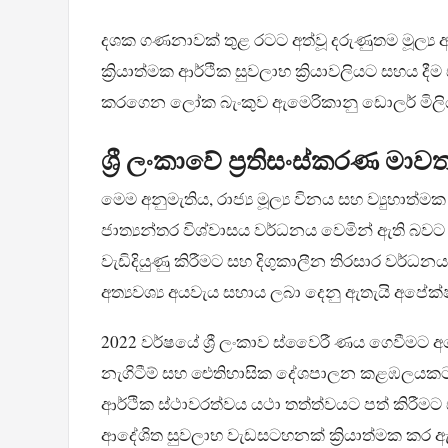
දශක ගණනාවක් තුළ රටට අත්වූ දරුණුතම මූල්‍ය අ
ක්‍රියාත්මක ආර්ථික සුවලාභ ක්‍රියාවලියට සහය දීම 
කරගෙන ලෝක බැංකුව ඇමෙරිකානු ඩොලර් මිලිය
ශ්‍රී ලංකාවේ ප්‍රතිසංස්කරණ මා
මෙම අනුමැතිය, රාජ්‍ය මූල්‍ය විනය සහ ව්‍යුහාත්ම
ජාත්‍යන්තර විශ්වාසය වර්ධනය වෙමින් ඇති බවට ලක
වැඩිදියුණු කිරීමට සහ දිගුකාලීන තිරසාර වර්ධ
අත්‍යවශ්‍ය අයවැය සහාය ලබා දෙනු ඇතැයි අපේක
2022 වර්ෂයේ ශ්‍රී ලංකාව ස්වෛරී ණය ගෙවීමට
නැගිටීම් සහ ඓතිහාසික දේශපාලන කළඹලයකට රට ග
ආර්ථික ස්ථාවරත්වය යථා තත්ත්වයට පත් කිරීම
ආදේශිත සුවලාභ වැඩසටහනක් ක්‍රියාත්මක කර 