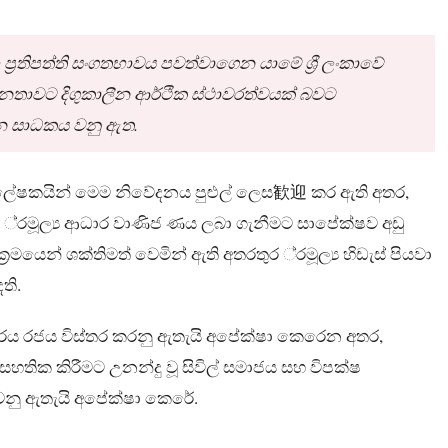
හ ප්‍රතිපත්ති සංගතභාවය පවත්වාගෙන යාමේ ශ්‍රී ලංකාවේ
ජනතාවට දිගුකාලීන ආර්ථික ස්ථාවරත්වයක් බවට
ාන සාධකය වනු ඇත.
ිශ්ලේෂකයින් මෙම නිවේදනය පුළුල් ලෙස歓迎 කර ඇති අතර,
‍රමූල්‍ය ආධාර වාණිජ ණය ලබා ගැනීමට සාපේක්ෂව අඩු
මයෙන් ශක්තිමත් වෙමින් ඇති අතරතුර ්‍රමූල්‍ය හිඩැස් පියවා
ති.
ආකාරය රජය විස්තර කරනු ඇතැයි අපේක්ෂා කෙරෙන අතර,
තික කිරීමට උනන්දු වූ සිවිල් සමාජය සහ විපක්ෂ
වනු ඇතැයි අපේක්ෂා කෙරේ.