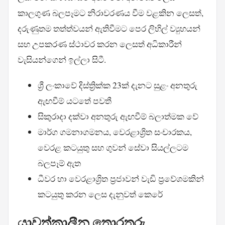
කාලගුණ බලපෑමට නිරාවරණය වීම වළකින ලෙසත්,
දරුණුතම තත්ත්වයන් ඇතිවීමට පෙර ලිහිල් ව්‍යුහයන්
සහ උපකරණ ස්ථාවර කරන ලෙසත් අධිකාරීන්
වැසියන්ගෙන් ඉල්ලා සිටී.
ශ්‍රී ලංකාවේ දිස්ත්‍රික්ක 23ක් දැනට සුළං අනතුරු
ඇඟවීම් යටතේ පවතී
සිකුරාදා දක්වා අනතුරු ඇඟවීම් බලාත්මක වේ
මාර්ග ගමනාගමනය, වෙරළාශ්‍රිත සංචාරකය,
වෙරළ කටයුතු සහ ගුවන් සේවා සියල්ලටම
බලපෑම් ඇත
ධීවර හා වෙරළාශ්‍රිත ප්‍රජාවන් වැඩි ප්‍රවේශමකින්
කටයුතු කරන ලෙස දැනුවත් කෙරේ
යාවත්කාලීන තොරතුරු