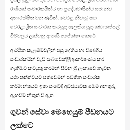
රාශියක් සංචාරකයින්ට හා ප්‍රදේශවාසීන්ට සමානව
අනාරක්ෂිත වන බැවින්, වෙරළ නිවාඩු සහ
වෙරළාශ්‍රිත සංචාරක කටයුතු සැලකිය යුතු කඩාකප්පල්
වීම්වලට ලක්වනු ඇතැයි අපේක්ෂා කෙරේ.
ආර්ථික කැළඹීම්වලින් පසු දේශීය හා විදේශීය
සංචාරකයින් වැඩි සංඛ්‍යාවක්誘ආකර්ෂණය කර
ගැනීමට කටයුතු කරමින් සිටින ශ්‍රී ලංකාවේ නැවත
යථා තත්ත්වයට පත්වෙමින් පවතින සංචාරක
කර්මාන්තයට ඉතා සංවේදී අවස්ථාවක මෙම අනතුරු
ඇඟවීම් නිකුත් වී ඇත.
ගුවන් සේවා මෙහෙයුම් පීඩනයට
ලක්වේ