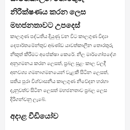
නිරීක්ෂණය කරන ලෙස
මහජනතාවට උපදෙස්
කාලගුණ පද්ධතිය දියුණු වන විට කාලගුණ විද්‍යා
දෙපාර්තමේන්තුව අඛණ්ඩ යාවත්කාලීන තොරතුරු
නිකුත් කිරීමට අපේක්ෂා කෙරේ. නිල මාර්ගෝපදේශ
අනුගමනය කරන ලෙසත්, ප්‍රබල සුළං කාල වලදී
අනවශ්‍ය ගමනාගමනයෙන් වැළකී සිටින ලෙසත්,
සතිය පුරා විශ්වාසනීය කාලගුණ නිවේදන හරහා
දැනුවත්ව සිටින ලෙසත් මහජනතාව ප්‍රබල ලෙස
දිරිගන්වනු ලැබේ.
අදාළ වීඩියෝව