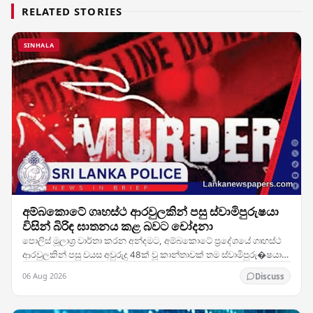
RELATED STORIES
SINHALA
අම්බකොටේ ගෘහස්ථ ආරවුලකින් පසු ස්වාමිපුරුෂයා
විසින් බිරිඳ ඝාතනය කළ බවට චෝදනා
පොලිස් මූලාශ්‍ර වාර්තා කරන අන්දමට, අම්බකොටේ ප්‍රදේශයේ ගෘහස්ථ
ආරවුලකින් පසු වයස අවුරුදු 48ක් වූ කාන්තාවක් තම ස්වාමිපුරු�ෂයා
විසින් ඝාතනය කර ඇතැයි සැලකේ. සිද්ධිය…
06 Aug 2026
Discuss