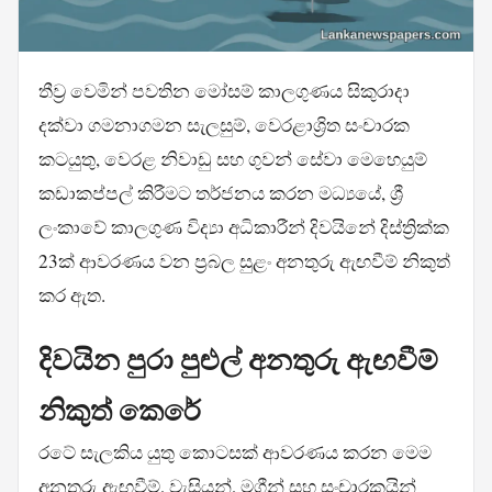
තීව්‍ර වෙමින් පවතින මෝසම් කාලගුණය සිකුරාදා
දක්වා ගමනාගමන සැලසුම්, වෙරළාශ්‍රිත සංචාරක
කටයුතු, වෙරළ නිවාඩු සහ ගුවන් සේවා මෙහෙයුම්
කඩාකප්පල් කිරීමට තර්ජනය කරන මධ්‍යයේ, ශ්‍රී
ලංකාවේ කාලගුණ විද්‍යා අධිකාරීන් දිවයිනේ දිස්ත්‍රික්ක
23ක් ආවරණය වන ප්‍රබල සුළං අනතුරු ඇඟවීම් නිකුත්
කර ඇත.
දිවයින පුරා පුළුල් අනතුරු ඇඟවීම්
නිකුත් කෙරේ
රටේ සැලකිය යුතු කොටසක් ආවරණය කරන මෙම
අනතුරු ඇඟවීම්, වැසියන්, මගීන් සහ සංචාරකයින්