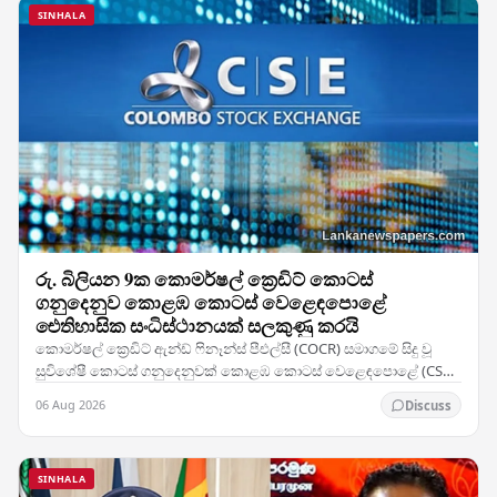
SINHALA
රු. බිලියන 9ක කොමර්ෂල් ක්‍රෙඩිට් කොටස්
ගනුදෙනුව කොළඹ කොටස් වෙළෙඳපොළේ
ඓතිහාසික සංධිස්ථානයක් සලකුණු කරයි
කොමර්ෂල් ක්‍රෙඩිට් ඇන්ඩ් ෆිනෑන්ස් පීඑල්සී (COCR) සමාගමේ සිදු වූ
සුවිශේෂී කොටස් ගනුදෙනුවක් කොළඹ කොටස් වෙළෙඳපොළේ (CSE)
වාර්තා නැවත ලිවීමට හේතු විය — සමාගමේ 28%ක…
06 Aug 2026
Discuss
SINHALA