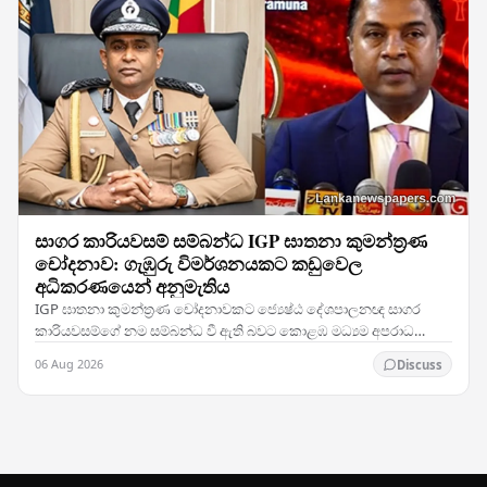
සාගර කාරියවසම් සම්බන්ධ IGP ඝාතනා කුමන්ත්‍රණ
චෝදනාව: ගැඹුරු විමර්ශනයකට කඩුවෙල
අධිකරණයෙන් අනුමැතිය
IGP ඝාතනා කුමන්ත්‍රණ චෝදනාවකට ජ්‍යෙෂ්ඨ දේශපාලනඥ සාගර
කාරියවසම්ගේ නම සම්බන්ධ වී ඇති බවට කොළඹ මධ්‍යම අපරාධ
විමර්ශන කාර්යාංශය (CCIB) ඉදිරිපත් කළ වාර්තාව සලකා බැලූ…
06 Aug 2026
Discuss