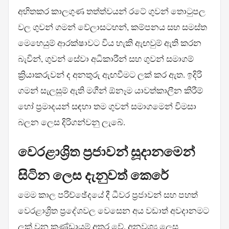
අහිතකර කාලගුණ තත්ත්වයන් රටේ ගුවන් තොටුපල
වල ගුවන් ගමන් වේලාසටහන්, කම්පනය සහ සමස්ත
මෙහෙයුම් ආරක්ෂාවට විය හැකි ඇඟවුම් ඇති කරන
බැවින්, ගුවන් සේවා අධිකාරීන් සහ ගුවන් සමාගම්
ක්‍රියාකරුවන් ද අනතුරු ඇඟවීමට ලක් කර ඇත. ඉදිරි
ගමන් සැලසුම් ඇති මගීන් ඕනෑම යාවත්කාලීන කිරීම්
හෝ ප්‍රමාදයන් සඳහා තම ගුවන් සමාගමෙන් විමසා
බලන ලෙස දිරිගන්වනු ලැබේ.
වෙරළාශ්‍රිත ප්‍රජාවන් සූදානමෙන්
සිටින ලෙස දැනුවත් කෙරේ
මෙම කාල පරිච්ඡේදයේ දී ධීවර ප්‍රජාවන් සහ පහත්
වෙරළාශ්‍රිත ප්‍රදේශවල වෙසෙන අය වඩාත් අවදානමට
ලක් වන කණ්ඩායම් අතර වේ. අනවශ්‍ය ලෙස