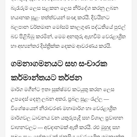
බැරෑරුම් ලෙස සළකන ලෙස නිර්දේශ කරනු ලබන
භයානක සුළං තත්ත්වයන් සංඥා කරයි. දිවයිනට
බලපාන වර්තමාන මෝසම් කාලගුණ පද්ධතියේ පුළුල්
බව පිළිබිඹු කරමින්, මෙම අනතුරු ඇඟවීම් වෙරළාශ්‍රිත
හා අභ්‍යන්තර දිස්ත්‍රික්ක දෙකම ආවරණය කරයි.
ගමනාගමනයට සහ සංචාරක
කර්මාන්තයට තර්ජන
මාර්ග මගීන්ට ඉතා සූක්ෂ්මව කටයුතු කරන ලෙස
උපදෙස් දෙනු ලබන අතර, ප්‍රබල සුළං රැල්ල —
විශේෂයෙන් නිරාවරණ මහාමාර්ග හා වෙරළාශ්‍රිත
මාර්ගවල ධාවනය වන යතුරුපැදි සහ විශාල ප්‍රවාහන
වාහනවලට — අවදානමක් ඇති කරයි. රළු මුහුද සහ
ප්‍රබල සුළං හේතුවෙන් ජනප්‍රිය වෙරළාශ්‍රිත ගමනාන්ත