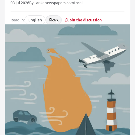
03 Jul 2026
By Lankanewspapers.com
Local
Read in:
English
සිංහල
Join the discussion