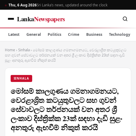
Thu, 6 Aug 2026
Sri Lanka’s news, updated around the clock
Lanka
Newspapers
Latest
General
Politics
Crime
Business
Technology
Home
›
Sinhala
›
මෝසම් කාලගුණය ගමනාගමනයට, වෙරළාශ්‍රිත කටයුතුවලට
සහ ගුවන් සේවාවලට තර්ජනයක් වන අතර ශ්‍රී ලංකාව දිස්ත්‍රික්ක 23ක් සඳහා දැඩි
සුළං අනතුරු ඇඟවීම් නිකුත් කරයි
SINHALA
මෝසම් කාලගුණය ගමනාගමනයට,
වෙරළාශ්‍රිත කටයුතුවලට සහ ගුවන්
සේවාවලට තර්ජනයක් වන අතර ශ්‍රී
ලංකාව දිස්ත්‍රික්ක 23ක් සඳහා දැඩි සුළං
අනතුරු ඇඟවීම් නිකුත් කරයි