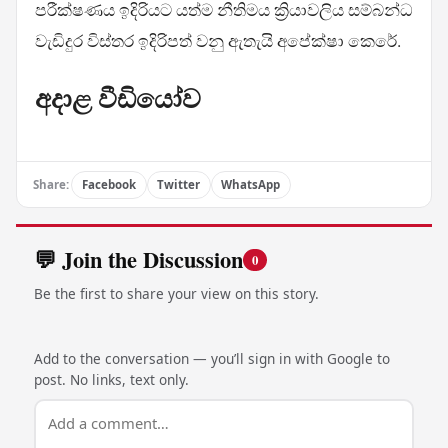
පරීක්ෂණය ඉදිරියට යත්ම නීතිමය ක්‍රියාවලිය සම්බන්ධ
වැඩිදුර විස්තර ඉදිරිපත් වනු ඇතැයි අපේක්ෂා කෙරේ.
අදාළ වීඩියෝව
Share:
Facebook
Twitter
WhatsApp
💬 Join the Discussion
0
Be the first to share your view on this story.
Add to the conversation — you’ll sign in with Google to
post. No links, text only.