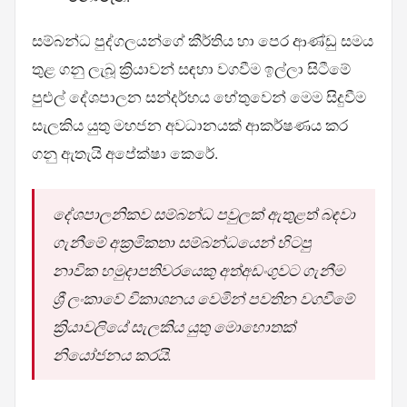
සම්බන්ධ පුද්ගලයන්ගේ කීර්තිය හා පෙර ආණ්ඩු සමය
තුළ ගනු ලැබූ ක්‍රියාවන් සඳහා වගවීම ඉල්ලා සිටීමේ
පුළුල් දේශපාලන සන්දර්භය හේතුවෙන් මෙම සිදුවීම
සැලකිය යුතු මහජන අවධානයක් ආකර්ෂණය කර
ගනු ඇතැයි අපේක්ෂා කෙරේ.
දේශපාලනිකව සම්බන්ධ පවුලක් ඇතුළත් බඳවා
ගැනීමේ අක්‍රමිකතා සම්බන්ධයෙන් හිටපු
නාවික හමුදාපතිවරයෙකු අත්අඩංගුවට ගැනීම
ශ්‍රී ලංකාවේ විකාශනය වෙමින් පවතින වගවීමේ
ක්‍රියාවලියේ සැලකිය යුතු මොහොතක්
නියෝජනය කරයි.