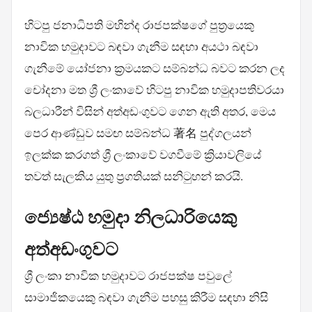
හිටපු ජනාධිපති මහින්ද රාජපක්ෂගේ පුත්‍රයෙකු
නාවික හමුදාවට බඳවා ගැනීම සඳහා අයථා බඳවා
ගැනීමේ යෝජනා ක්‍රමයකට සම්බන්ධ බවට කරන ලද
චෝදනා මත ශ්‍රී ලංකාවේ හිටපු නාවික හමුදාපතිවරයා
බලධාරීන් විසින් අත්අඩංගුවට ගෙන ඇති අතර, මෙය
පෙර ආණ්ඩුව සමඟ සම්බන්ධ 著名 පුද්ගලයන්
ඉලක්ක කරගත් ශ්‍රී ලංකාවේ වගවීමේ ක්‍රියාවලියේ
තවත් සැලකිය යුතු ප්‍රගතියක් සනිටුහන් කරයි.
ජ්‍යෙෂ්ඨ හමුදා නිලධාරියෙකු
අත්අඩංගුවට
ශ්‍රී ලංකා නාවික හමුදාවට රාජපක්ෂ පවුලේ
සාමාජිකයෙකු බඳවා ගැනීම පහසු කිරීම සඳහා නිසි