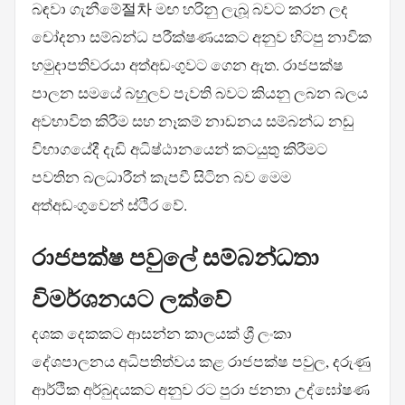
බඳවා ගැනීමේ절차 මඟ හරිනු ලැබූ බවට කරන ලද
චෝදනා සම්බන්ධ පරීක්ෂණයකට අනුව හිටපු නාවික
හමුදාපතිවරයා අත්අඩංගුවට ගෙන ඇත. රාජපක්ෂ
පාලන සමයේ බහුලව පැවති බවට කියනු ලබන බලය
අවභාවිත කිරීම සහ නෑකම් නාඩනය සම්බන්ධ නඩු
විභාගයේදී දැඩි අධිෂ්ඨානයෙන් කටයුතු කිරීමට
පවතින බලධාරීන් කැපවී සිටින බව මෙම
අත්අඩංගුවෙන් ස්ථිර වේ.
රාජපක්ෂ පවුලේ සම්බන්ධතා
විමර්ශනයට ලක්වේ
දශක දෙකකට ආසන්න කාලයක් ශ්‍රී ලංකා
දේශපාලනය අධිපතිත්වය කළ රාජපක්ෂ පවුල, දරුණු
ආර්ථික අර්බුදයකට අනුව රට පුරා ජනතා උද්ඝෝෂණ