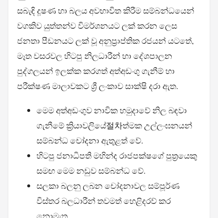
සබැඳි දූෂණ හා බලය අවභාවිත කිරීම සම්බන්ධයෙන්
වගකිව යුත්තන්ව විමර්ශනයට ලක් කරන ලෙස
ජනතා පීඩනයට ලක් වූ අනුප්‍රාප්තික රජයන් යටතේ,
මෑත වසරවල හිටපු නිලධාරීන් හා දේශපාලන
පුද්ගලයන් ඉලක්ක කරගත් අත්අඩංගු ගැනීම් හා
පරීක්ෂණ මාලාවකට ශ්‍රී ලංකාව සාක්ෂි දරා ඇත.
මෙම අත්අඩංගුව නාවික හමුදාවේ නිල බඳවා
ගැනීමේ ක්‍රියාවලියේ절차ත්මක උල්ලංඝනයන්
සම්බන්ධ චෝදනා ඇතුළත් වේ.
හිටපු ජනාධිපති මහින්ද රාජපක්ෂගේ පුත්‍රයෙකු
සමඟ මෙම නඩුව සම්බන්ධ වේ.
සලකා බලනු ලබන චෝදනාවල සම්පූර්ණ
විස්තර බලධාරීන් තවමත් හෙළිදරව් කර
නොමැත.