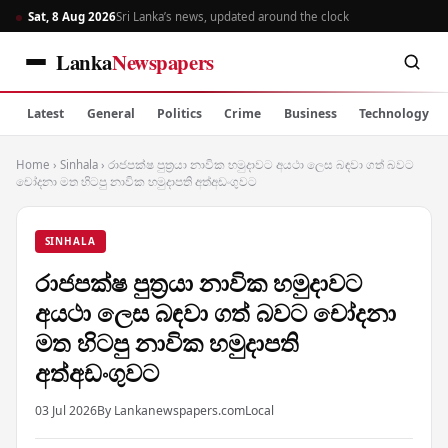
Sat, 8 Aug 2026
Sri Lanka’s news, updated around the clock
Lanka
Newspapers
Latest
General
Politics
Crime
Business
Technology
Home
›
Sinhala
›
රාජපක්ෂ පුත්‍රයා නාවික හමුදාවට අයථා ලෙස බඳවා ගත් බවට
චෝදනා මත හිටපු නාවික හමුදාපති අත්අඩංගුවට
SINHALA
රාජපක්ෂ පුත්‍රයා නාවික හමුදාවට
අයථා ලෙස බඳවා ගත් බවට චෝදනා
මත හිටපු නාවික හමුදාපති
අත්අඩංගුවට
03 Jul 2026
By Lankanewspapers.com
Local