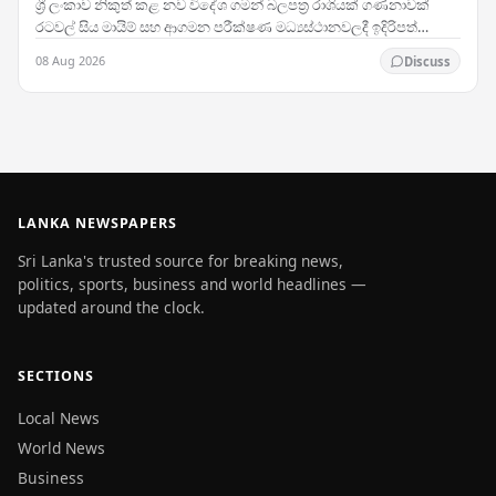
ශ්‍රී ලංකාව නිකුත් කළ නව විදේශ ගමන් බලපත්‍ර රාශියක් ගණනාවක්
රටවල් සිය මායිම් සහ ආගමන පරීක්ෂණ මධ්‍යස්ථානවලදී ඉදිරිපත්
කිරීමේදී ප්‍රතික්ෂේප කරනු ලබන බවට වාර්තා…
08 Aug 2026
Discuss
LANKA NEWSPAPERS
Sri Lanka's trusted source for breaking news,
politics, sports, business and world headlines —
updated around the clock.
SECTIONS
Local News
World News
Business