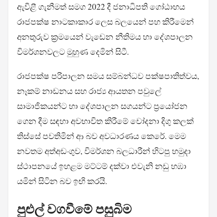
ඇවිළී ගැනීමත් සමග 2022 දී ජනාධිපති ගෝඨාභය
රාජපක්ෂ නාටකාකාර ලෙස බලයෙන් පහ කිරීමෙන්
අනතුරුව ක්‍රමයෙන් වැඩෙන නීතිමය හා දේශපාලන
විමර්ශනවලට මුහුණ දෙමින් සිටී.
රාජපක්ෂ පරිපාලන සමය සම්බන්ධව පක්ෂපාතිත්වය,
නෑකම් නාඩනය සහ රාජ්‍ය ආයතන පවුලේ
සාමාජිකයන්ට හා දේශපාලන සගයන්ට ප්‍රයෝජන
ගෙන දීම සඳහා අවභාවිත කිරීමේ චෝදනා දිගු කලක්
තිස්සේ පවතිමින් ආ බව අවධාරණය කෙරේ. මෙම
නවතම අත්අඩංගුව, විමර්ශන බලධාරීන් හිටපු හමුදා
ස්ථාපනයේ ඉහළම මට්ටම් දක්වා එවැනි නඩු හඹා
යමින් සිටින බව ඉඟි කරයි.
පුළුල් වගවීමේ පසුබිම