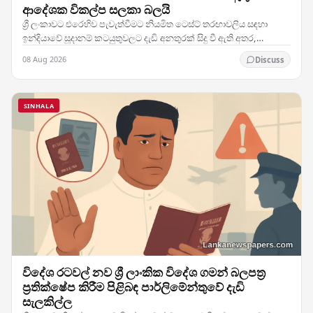
ආදේශක විකල්ප සලකා බලයි
ශ්‍රී ලංකාවට එරෙහිව පැවැත්වීමට නියමිත ටෙස්ට් තරඟාවලිය සඳහා
ඉන්දියාවේ සූදානම් කටයුතුවලට දැඩි අනතුරක් සිදු වී ඇති අතර,
කණ්ඩායමේ ප්‍රධාන ක්‍රීඩකයෙකුට හටගත් තුවාලය…
08 Aug 2026
Discuss
SINHALA
විදේශ රටවල් නව ශ්‍රී ලාංකික විදේශ ගමන් බලපත්‍ර
ප්‍රතික්ෂේප කිරීම පිළිබඳ පාර්ලිමේන්තුවේ දැඩි
සැලකිල්ල