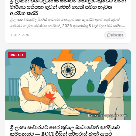
ශ්‍රී ලංකන් එයාර්ලයින්ස් සමාගම කොළඹ-කුවේට් ගමන්
මාර්ගය සතිපතා ගුවන් ගමන් හයක් සමඟ නැවත
ආරම්භ කරයි
ශ්‍රී ලංකන් එයාර්ලයින්ස් සමාගම කොළඹ සහ කුවේට් අතර සෘජු ගුවන්
සේවාව නැවත ස්ථාපිත කරමින්, 2026 අගෝස්තු 8 වැනි දින සිට සතිපතා
ගුවන් ගමන් හයක් සහිතව එම මාර්ගයේ…
08 Aug 2026
Discuss
SINHALA
ශ්‍රී ලංකා සංචාරයට පෙර තුවාල බාධාවෙන් ඉන්දියාව
කම්පනයට — BCCI විසින් සර්ෆරාස් ඛාන් ඇතුළු