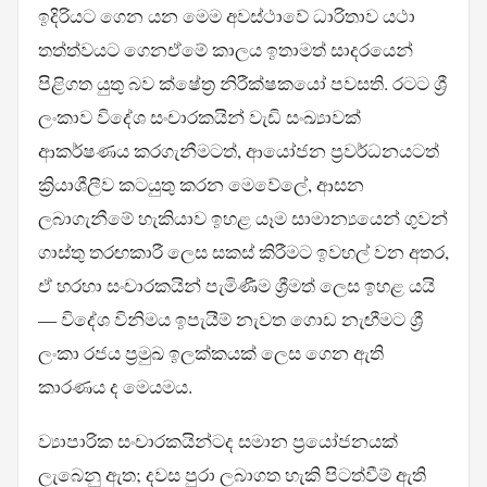
ඉදිරියට ගෙන යන මෙම අවස්ථාවේ ධාරිතාව යථා
තත්ත්වයට ගෙනඒමේ කාලය ඉතාමත් සාදරයෙන්
පිළිගත යුතු බව ක්ෂේත්‍ර නිරීක්ෂකයෝ පවසති. රටට ශ්‍රී
ලංකාව විදේශ සංචාරකයින් වැඩි සංඛ්‍යාවක්
ආකර්ෂණය කරගැනීමටත්, ආයෝජන ප්‍රවර්ධනයටත්
ක්‍රියාශීලීව කටයුතු කරන මෙවේලේ, ආසන
ලබාගැනීමේ හැකියාව ඉහළ යෑම සාමාන්‍යයෙන් ගුවන්
ගාස්තු තරඟකාරී ලෙස සකස් කිරීමට ඉවහල් වන අතර,
ඒ හරහා සංචාරකයින් පැමිණීම ශ්‍රීමත් ලෙස ඉහළ යයි
— විදේශ විනිමය ඉපැයීම් නැවත ගොඩ නැඟීමට ශ්‍රී
ලංකා රජය ප්‍රමුඛ ඉලක්කයක් ලෙස ගෙන ඇති
කාරණය ද මෙයමය.
ව්‍යාපාරික සංචාරකයින්ටද සමාන ප්‍රයෝජනයක්
ලැබෙනු ඇත; දවස පුරා ලබාගත හැකි පිටත්වීම් ඇති