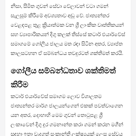
නිසා, සීමිත ගුවන් සේවා වේලාවන් වටා ගමන්
සැලසුම් කිරීමේ අවශ්‍යතාව අඩු වේ. ජාත්‍යන්තර
වෙළඳපළ තුළ ක්‍රියාත්මක වන ශ්‍රී ලාංකික වෘත්තිකයන්
සහ ව්‍යාපාරිකයන් දිගු කලක් තිස්සේ කටාර් එයාර්වේස්
සමාගමේ ගෝලීය ජාලය මත රඳා සිටින අතර, ව්‍යාප්ත
කාලසටහන ඒ සම්බන්ධය තවදුරටත් ශක්තිමත් කරයි.
ගෝලීය සම්බන්ධතාව ශක්තිමත්
කිරීම
කටාර් එයාර්වේස් සමාගම ලොව විශාලතම
ජාත්‍යන්තර මාර්ග ජාලයන්ගෙන් එකක් පවත්වාගෙන
යන අතර, දොහාහි මෙම ගුවන් තොටුපළ ශ්‍රී
ලංකාවෙන් දිගු දුර ගමනාන්ත කරා ගමන් කරන මගීන්
සඳහා ඉතා වැදගත් සංක්‍රාන්ති ලක්ෂ්‍යයක් ලෙස සේවය