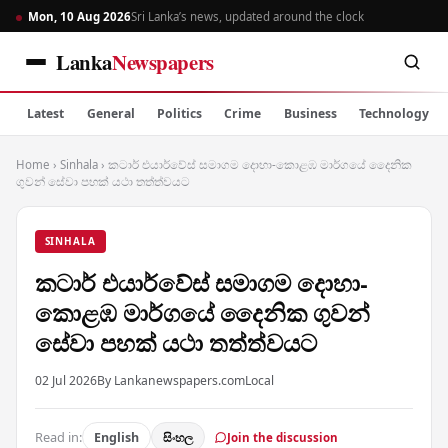
Mon, 10 Aug 2026
Sri Lanka’s news, updated around the clock
Lanka
Newspapers
Latest
General
Politics
Crime
Business
Technology
Home
›
Sinhala
›
කටාර් එයාර්වේස් සමාගම දොහා-කොළඹ මාර්ගයේ දෛනික
ගුවන් සේවා පහක් යථා තත්ත්වයට
SINHALA
කටාර් එයාර්වේස් සමාගම දොහා-
කොළඹ මාර්ගයේ දෛනික ගුවන්
සේවා පහක් යථා තත්ත්වයට
02 Jul 2026
By Lankanewspapers.com
Local
Read in:
English
සිංහල
Join the discussion