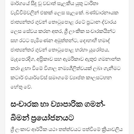
මාර්ගයේ සිදු වූ වඩාත් සැලකිය යුතු ධාරිතා
වැඩිවීම්වලින් එකක් ලෙස සැලකේ. බණ්ඩාරනායක
ජාත්‍යන්තර ගුවන් තොටුපොළ රටේ ප්‍රධාන ද්වාරය
ලෙස සේවය කරන අතර, ශ්‍රී ලාංකික සංචාරකයින්ට
සහ රටට පැමිණෙන අමුත්තන්ට, දොහාහි හමාද්
ජාත්‍යන්තර ගුවන් තොටුපොළ හරහා යුරෝපය,
මැදපෙරදිග, අප්‍රිකාව සහ ඇමරිකාව ඇතුළු ගමනාන්ත
කරා ළඟා වීමේ විශාල නම්‍යශීලිත්වයක් ලබා ගැනීමට
කටාර් එයාර්වේස් සමාගමේ ව්‍යාප්ත කාලසටහන
හේතු වේ.
සංචාරක හා ව්‍යාපාරික ගමන්-
බිමන් ප්‍රයෝජනයට
ශ්‍රී ලංකාව ආර්ථික යථා තත්ත්වයට පත්වීමේ ක්‍රියාවලිය