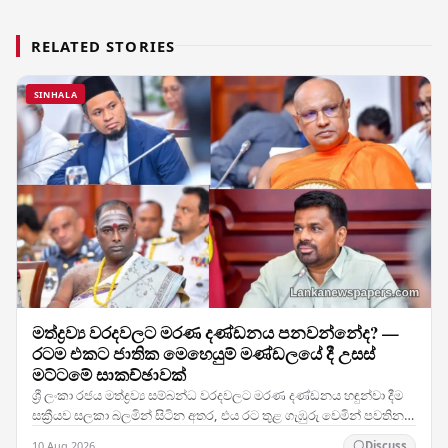
RELATED STORIES
SINHALA
මත්ද්‍රව්‍ය වරදවලට මරණ දණ්ඩනය පනවන්නේද? —
රටම එකට ජාතික මෙහෙයුම් මණ්ඩලයේ දී උසස්
මට්ටමේ සාකච්ඡාවක්
ශ්‍රී ලංකා රජය මත්ද්‍රව්‍ය සම්බන්ධ වරදවලට මරණ දණ්ඩනය හඳුන්වා දීම
සක්‍රීයව සලකා බලමින් සිටින අතර, එය රට තුළ ගැඹුරු වෙමින් පවතින
මත්ද්‍රව්‍ය අර්බුදයට එරෙහිව ගනු…
10 Aug 2026
Discuss