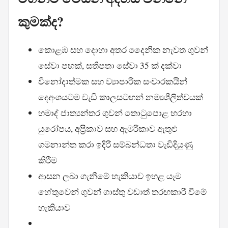
කුමක්ද?
කොළඹ සහ දොහා අතර දෛනික නැවත ගුවන්
සේවා පහක්, සතිපතා සේවා 35 ක් දක්වා
විනෝදාත්මක සහ ව්‍යාපාරික සංචාරකයින්
දෙඅංශයටම වැඩි කාලසටහන් නම්‍යශීලිත්වයක්
හමාද් ජාත්‍යන්තර ගුවන් තොටුපොළ හරහා
යුරෝපය, අප්‍රිකාව සහ ඇමරිකාව ඇතුළු
ගමනාන්ත කරා ඉදිරි සම්බන්ධතා වැඩිදියුණු
කිරීම
ආසන ලබා ගැනීමේ හැකියාව ඉහළ යෑම
හේතුවෙන් ගුවන් ගාස්තු වඩාත් තරඟකාරී වීමේ
හැකියාව