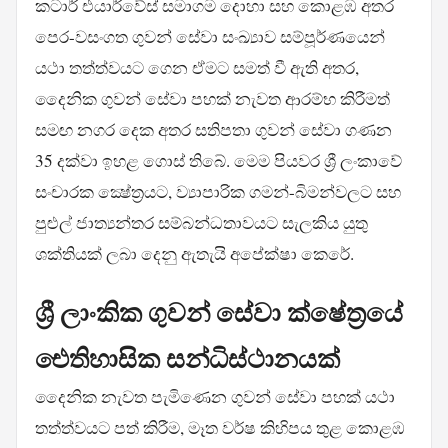
කටාර් එයාර්වේස් සමාගම දොහා සහ කොළඹ අතර
පෙර-වසංගත ගුවන් සේවා සංඛ්‍යාව සම්පූර්ණයෙන්
යථා තත්ත්වයට ගෙන ඒමට සමත් වී ඇති අතර,
දෛනික ගුවන් සේවා පහක් නැවත ආරම්භ කිරීමත්
සමඟ නගර දෙක අතර සතිපතා ගුවන් සේවා ගණන
35 දක්වා ඉහළ ගොස් තිබේ. මෙම පියවර ශ්‍රී ලංකාවේ
සංචාරක ක්‍ෂේත්‍රයට, ව්‍යාපාරික ගමන්-බිමන්වලට සහ
පුළුල් ජාත්‍යන්තර සම්බන්ධතාවයට සැලකිය යුතු
ශක්තියක් ලබා දෙනු ඇතැයි අපේක්ෂා කෙරේ.
ශ්‍රී ලාංකික ගුවන් සේවා ක්ෂේත්‍රයේ
ඓතිහාසික සන්ධිස්ථානයක්
දෛනික නැවත පැමිණෙන ගුවන් සේවා පහක් යථා
තත්ත්වයට පත් කිරීම, මෑත වර්ෂ කිහිපය තුළ කොළඹ