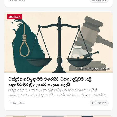
SINHALA
මත්ද්‍රව්‍ය වෙළඳාමට එරෙහිව මරණ දඬුවම යළි
හඳුන්වාදීම ශ්‍රී ලංකාව සළකා බලයි
මත්ද්‍රව්‍ය අපරාධ සඳහා මූලික දඬුවම පිළිබඳව රජය සොයා බලයි ශ්‍රී
ලංකාව, රටේ ඉතා බැරෑරුම් වෙමින් පවතින මත්ද්‍රව්‍ය අර්බුදයට එරෙහිව
දැඩි ක්‍රියාමාර්ග ගනිමින්,…
10 Aug 2026
Discuss