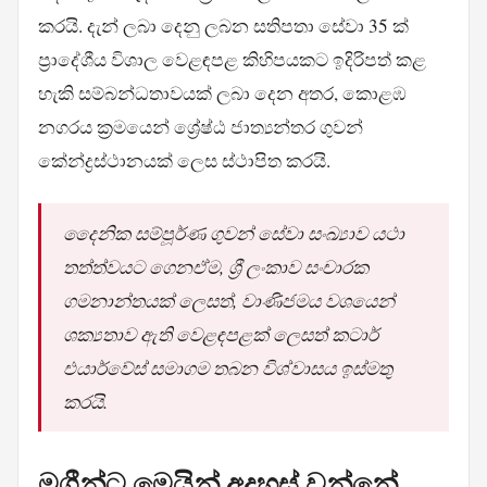
කරයි. දැන් ලබා දෙනු ලබන සතිපතා සේවා 35 ක්
ප්‍රාදේශීය විශාල වෙළඳපළ කිහිපයකට ඉදිරිපත් කළ
හැකි සම්බන්ධතාවයක් ලබා දෙන අතර, කොළඹ
නගරය ක්‍රමයෙන් ශ්‍රේෂ්ඨ ජාත්‍යන්තර ගුවන්
කේන්ද්‍රස්ථානයක් ලෙස ස්ථාපිත කරයි.
දෛනික සම්පූර්ණ ගුවන් සේවා සංඛ්‍යාව යථා
තත්ත්වයට ගෙනඒම, ශ්‍රී ලංකාව සංචාරක
ගමනාන්තයක් ලෙසත්, වාණිජමය වශයෙන්
ශක්‍යතාව ඇති වෙළඳපළක් ලෙසත් කටාර්
එයාර්වේස් සමාගම තබන විශ්වාසය ඉස්මතු
කරයි.
මගීන්ට මෙයින් අදහස් වන්නේ