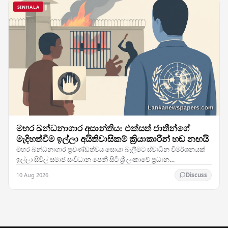
SINHALA
මහර බන්ධනාගාර අසාන්තිය: එක්සත් ජාතීන්ගේ
මැදිහත්වීම ඉල්ලා අයිතිවාසිකම් ක්‍රියාකාරීන් හඬ නඟයි
මහර බන්ධනාගාර ප්‍රචණ්ඩත්වය සොයා බැලීමට ස්වාධීන විමර්ශනයක්
ඉල්ලා සිවිල් සමාජ සංවිධාන පෙනී සිටී ශ්‍රී ලංකාවේ ප්‍රධාන
බන්ධනාගාරයක සිදු වූ මාරාන්තික අසාන්තියකට…
10 Aug 2026
Discuss