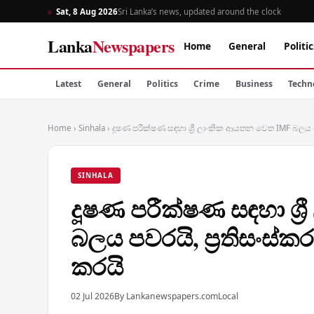
Sat, 8 Aug 2026
Sri Lanka’s news, updated around the clock
Lanka
Newspapers
Home
General
Politic
Latest
General
Politics
Crime
Business
Techn
Home
›
Sinhala
›
දූෂණ පරීක්ෂණ සඳහා ශ්‍රී ලාංකික ආයතන වෙත IMF බලය 
SINHALA
දූෂණ පරීක්ෂණ සඳහා ශ්
බලය පවරයි, ප්‍රතිසංස
කරයි
02 Jul 2026
By Lankanewspapers.com
Local