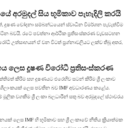
ේ අරමුදල් සිය භූමිකාව පැහැදිලි කරයි
ත්තේ, දූෂණ චෝදනා සම්බන්ධයෙන් ස්වාධීන විමර්ශන පැවැත්වීම
සිටින බවයි. රටේ පවත්නා ආර්ථික ප්‍රතිසංස්කරණ වැඩසටහන
ධී උත්සාහයන් ඒ වන විටත් ප්‍රශ්නාවලියට ලක්ව තිබූ අතර,
ය ලෙස දූෂණ විරෝධී ප්‍රතිසංස්කරණ
්තිමත් කිරීම සහ දූෂණයට එරෙහිව සටන් කිරීම ශ්‍රී ලංකාව
මූලික ශීලාංකයක් ලෙස පවතින බව IMF අවධාරණය කළේය.
ූලික වගකීම ශ්‍රී ලංකා බලධාරීන් සතු බව අරමුදලේ ස්ථාවරය
තනයක් ලෙස IMF හි භූමිකාව සහ ශ්‍රී ලංකාවේ නීතිය ක්‍රියාත්මක