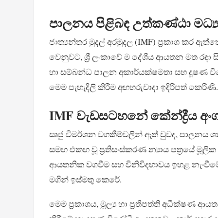
පාලනය පිළිබඳ උත්කණ්ඨා මධ්‍යය
ජාත්‍යන්තර මුදල් අරමුදල (IMF) ප්‍රකාශ කර ඇ
වෙනුවට, ශ්‍රී ලංකාවේ ම දේශීය ආයතන මත රඳා 
හා සම්බන්ධ පාලන අකාර්යක්ෂමතා සහ දූෂණ විරෝ
මෙම පැහැදිලි කිරීම අඟහරුවාදා ඉදිරිපත් කෙරිණි.
IMF වැඩසටහනේ කේන්ද්‍රීය අංග
සෘජු විමර්ශන වගකීම්වලින් ඈත් වුවද, පාලනය ශක
සමඟ එකඟ වූ ප්‍රතිසංස්කරණ න්‍යාය පත්‍රයේ 
ආයතනික වගවීම සහ විනිවිදභාවය ඉහළ නැංවීමේ ම
මගින් ඉස්මතු කෙරේ.
මෙම ප්‍රකාශය, මූල්‍ය හා ප්‍රතිපත්ති අධීක්ෂණ ආය