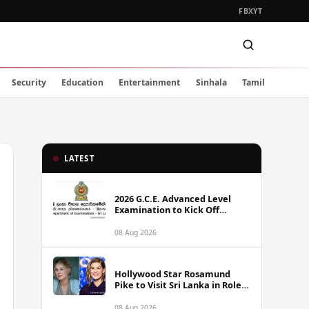
FB
X
YT
Security
Education
Entertainment
Sinhala
Tamil
LATEST
2026 G.C.E. Advanced Level
Examination to Kick Off
Monday Across Sri Lanka
08 Aug 2026
Hollywood Star Rosamund
Pike to Visit Sri Lanka in Role
as Landmine Awareness
Ambassador
08 Aug 2026