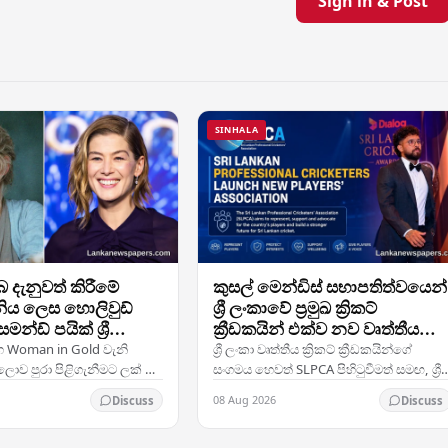
Sign in & Post
SINHALA
බ දැනුවත් කිරීමේ
කුසල් මෙන්ඩිස් සභාපතිත්වයෙන්
ිය ලෙස හොලිවුඩ්
ශ්‍රී ලංකාවේ ප්‍රමුඛ ක්‍රිකට්
්ඩ් පයික් ශ්‍රී
ක්‍රීඩකයින් එක්ව නව වෘත්තීය
ැමිණෙයි
සංගමයක් පිහිටුවයි
හ Woman in Gold වැනි
ශ්‍රී ලංකා වෘත්තීය ක්‍රිකට් ක්‍රීඩකයින්ගේ
 ලොව පුරා පිළිගැනීමට ලක් වූ
සංගමය හෙවත් SLPCA පිහිටුවීමත් සමඟ, ශ්‍රී
රිතාන්‍ය රංගන ශිල්පිනී
ලංකාවේ වෘත්තීය ක්‍රිකට් ප්‍රජාව වඩාත් සශ්‍රීක
08 Aug 2026
Discuss
Discuss
ක්, භූමි බෝම්බ ඉවත් කිරීමට
නියෝජනයක් සහ සාමූහික සාකච්ඡා…
…