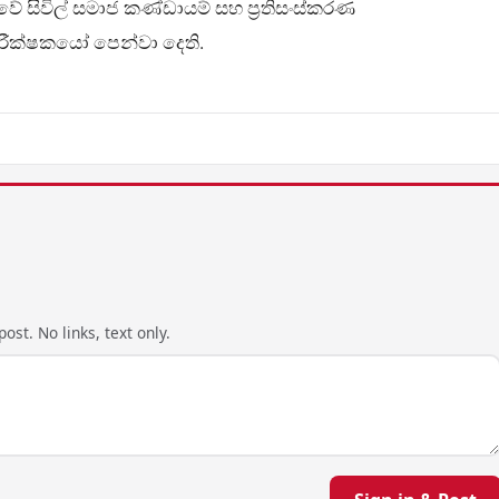
වේ සිවිල් සමාජ කණ්ඩායම් සහ ප්‍රතිසංස්කරණ
රීක්ෂකයෝ පෙන්වා දෙති.
ost. No links, text only.