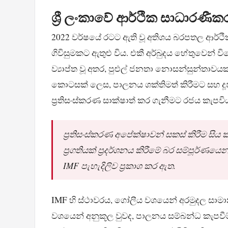
ශ්‍රී ලංකාවේ ආර්ථික සාධාරණී
2022 වර්ෂයේ රටට ඇති වූ අතිශය බරපතල ආර්ථික
ගිවිසුමකට ඇතුළු විය. එකී අර්බුදය හේතුවෙන් 
ව්‍යාප්ත වූ අතර, පුළුල් ජනතා නොසන්සුන්තාවය
කොටසක් ලෙස, පාලනය ශක්තිමත් කිරීමට සහ දූෂණය
ප්‍රතිසංස්කරණ සාක්ෂාත් කර ගැනීමට රජය කැපවි
ප්‍රතිසංස්කරණ අපේක්ෂාවන් සකස් කිරීම සි
ප්‍රගතියක් ප්‍රදර්ශනය කිරීමේ බර සම්පූර්ණ
IMF පැහැදිලිව ප්‍රකාශ කර ඇත.
IMF හි ස්ථාවරය, ගෝලීය වශයෙන් අරමුදල සාමාන
වශයෙන් අනුකූල වුවද, පාලනය සම්බන්ධ කැපවීම් ක්