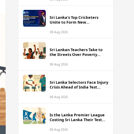
Sri Lanka's Top Cricketers
Unite to Form New
Professional Association with
Kusal Mendis at the Helm
08 Aug 2026
Sri Lankan Teachers Take to
the Streets Over Poverty
Wages and Unbearable
Classroom Conditions
08 Aug 2026
Sri Lanka Selectors Face Injury
Crisis Ahead of India Test
Series as Nissanka and Mendis
Remain Doubtful
08 Aug 2026
Is the Lanka Premier League
Costing Sri Lanka Their Test
Future Against India?
08 Aug 2026