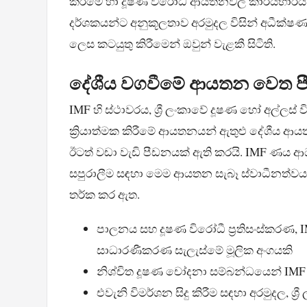
කිරීමේ හා දූෂණ විරෝධී ආයතනවල කාර්යභාරය
දර්ශකයන්ට අනුකූලතාව අරමුදල විසින් අධීක්ෂ
ලෙස කටයුතු කිරීමෙන් ඔවුන් වැළකී සිටිති.
දේශීය වගවීමේ ආයතන වෙත පී
IMF හි ස්ථාවරය, ශ්‍රී ලංකාවේ දූෂණ හෝ අල්ල
ක්‍රියාත්මක කිරීමේ ආයතනයන් ඇතුළු දේශීය ආය
ඊටත් වඩා වැඩි පීඩනයක් ඇති කරයි. IMF ණය ආ
සපුරාලීම සඳහා මෙම ආයතන සැබෑ ස්වාධීනත්වයකින්
තර්ක කර ඇත.
පාලනය සහ දූෂණ විරෝධී ප්‍රතිසංස්කරණ, IM
සාධාරණීකරණ සැලැස්මේ මූලික අංගයකි
නිශ්චිත දූෂණ චෝදනා සම්බන්ධයෙන් IMF 
එවැනි විමර්ශන සිදු කිරීම සඳහා අරමුදල, ශ