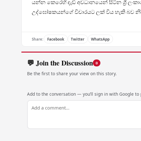
යන්න කෙරෙහි දැඩි අවධානයෙන් සිටින ශ්‍රී ලංකා
උද්ඝෝෂකයන්ගේ විචාරයට ලක් විය හැකි බව නි
Share:
Facebook
Twitter
WhatsApp
💬 Join the Discussion
0
Be the first to share your view on this story.
Add to the conversation — you’ll sign in with Google to p