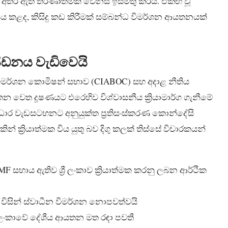
 අතර ඇති තීරණාත්මක වෙනස ඉස්මතු කරයි. එකඟ වූ
ණය කළද, කිසිදු කඩ කිරීමක් සම්බන්ධ විමර්ශන ආයතනයක්
ඩනය වැඩිවෙයි
ස් විමර්ශන කොමිෂන් සභාව (CIABOC) සහ අදාළ නීතිය
තන වෙත දූෂණයට එරෙහිව විශ්වාසනීය ක්‍රියාමාර්ග ගැනීමේ
ධාර වැඩසටහනට අනුයුක්ත ප්‍රතිසංස්කරණ කොන්දේසි
 ක්‍රියාත්මක විය යුතු බව දිගු කලක් තිස්සේ විචාරකයන්
F සහාය ඇතිව ශ්‍රී ලංකාව ක්‍රියාත්මක කරනු ලබන ආර්ථික
විසින් ස්වාධීන විමර්ශන නොපවත්වයි
්‍රී ලංකාවේ දේශීය ආයතන මත රඳා පවතී