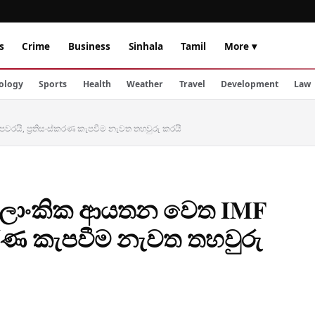
s
Crime
Business
Sinhala
Tamil
More ▾
ology
Sports
Health
Weather
Travel
Development
Law
පවරයි, ප්‍රතිසංස්කරණ කැපවීම නැවත තහවුරු කරයි
‍රී ලාංකික ආයතන වෙත IMF
්කරණ කැපවීම නැවත තහවුරු