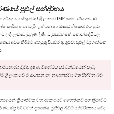
කරණයේ පුළුල් සන්දර්භය
 අර්බුදය හේතුවෙන් ශ්‍රී ලංකාව IMF සමඟ ණය ආධාර
විදේශ සංචිත කඩා වැටී, ඉන්ධන හා ඖෂධ හිඟකම රට පුරා
කට ද ශ්‍රී ලංකාව මුහුණ දිණි. වැඩසටහනේ කොන්දේසිවල
 අවම කිරීමට ගතයුතු පියවර ඇතුළුව, පුළුල් ව්‍යුහාත්මක
ය.
ය කාර්යභාරය වුවද, දූෂණ විරෝධය සම්බන්ධයෙන් සැබෑ
යෙන්ම ශ්‍රී ලංකාවේ ම ආයතන හා නායකත්වය මත පිහිටන බව
්‍යයෙන් ක්‍රියාත්මක වන ආකාරයට නෛතිකව සහ ක්‍රියාවිධි
ෂේත්‍ර මට්ටමින් ප්‍රත්‍යක්ෂ ප්‍රතිඵල බවට පරිවර්තනය වේද