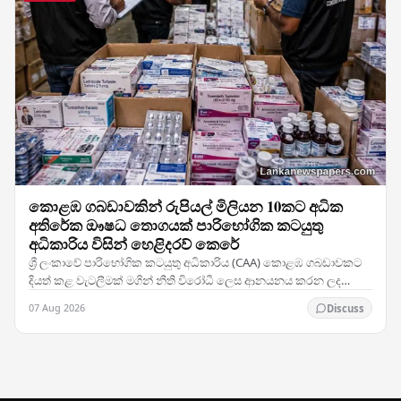
කොළඹ ගබඩාවකින් රුපියල් මිලියන 10කට අධික
අතිරේක ඖෂධ තොගයක් පාරිභෝගික කටයුතු
අධිකාරිය විසින් හෙළිදරව් කෙරේ
ශ්‍රී ලංකාවේ පාරිභෝගික කටයුතු අධිකාරිය (CAA) කොළඹ ගබඩාවකට
දියත් කළ වැටලීමක් මගින් නීති විරෝධී ලෙස ආනයනය කරන ලද
ඖෂධ නිෂ්පාදන හා වෛද්‍ය සැපයුම් විශාල තොගයක්…
07 Aug 2026
Discuss