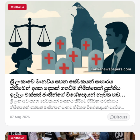
SINHALA
ශ්‍රී ලංකාවේ මානවීය සහන සේවකයන් සංහාරය
කිරීමෙන් දශක දෙකක් ගතවීම නිමිත්තෙන් යුක්තිය
ඉල්ලා එක්සත් ජාතීන්ගේ විශේෂඥයන් නැවත හඬ
නගයි
ශ්‍රී ලංකාවේ සහන සේවකයන් ඝාතනය කිරීමේ විසිවන සංවත්සරය
නිමිත්තෙන් එක්සත් ජාතීන්ගේ මානව හිමිකම් විශේෂඥයන් වගවීම
සඳහා නැවත ඉල්ලීමක් කර ඇති අතර, රටේ සිවිල් යුධ…
07 Aug 2026
Discuss
SINHALA