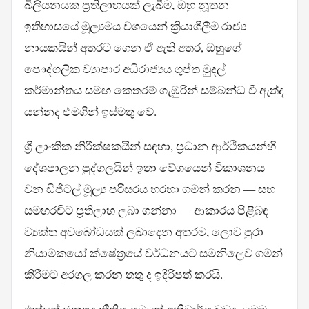
බිලියනයක ප්‍රතිලාභයක් ලැබීම, ඔහු නූතන
ඉතිහාසයේ මූල්‍යමය වශයෙන් ක්‍රියාශීලීම රාජ්‍ය
නායකයින් අතරට ගෙන ඒ ඇති අතර, ඔහුගේ
පෞද්ගලික ව්‍යාපාර අධිරාජ්‍යය ගුප්ත මුදල්
කර්මාන්තය සමඟ කෙතරම් ගැඹුරින් සම්බන්ධ වී ඇත්ද
යන්නද එමගින් ඉස්මතු වේ.
ශ්‍රී ලාංකික නිරීක්ෂකයින් සඳහා, ප්‍රධාන ආර්ථිකයන්හි
දේශපාලන පුද්ගලයින් ඉතා වේගයෙන් විකාශනය
වන ඩිජිටල් මූල්‍ය පරිසරය හරහා ගමන් කරන — සහ
සමහරවිට ප්‍රතිලාභ ලබා ගන්නා — ආකාරය පිළිබඳ
ව්‍යක්ත අවබෝධයක් ලබාදෙන අතරම, ලොව පුරා
නියාමකයෝ ක්ෂේත්‍රයේ වර්ධනයට සමනිලෙව ගමන්
කිරීමට අරගල කරන තතු ද ඉදිරිපත් කරයි.