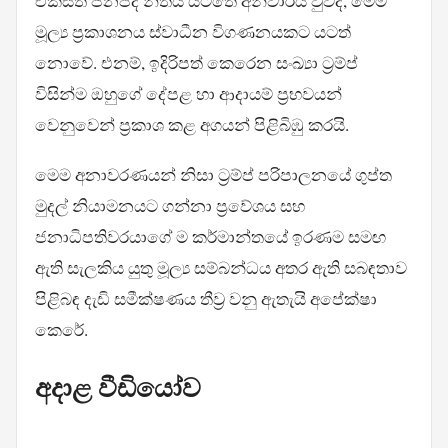
එක්සත් ජනපද නීතිය යටතේ අනිවාර්ය වුවද, මෙම
මූල්‍ය ප්‍රකාශනය ස්වාධීන විගණනයකට යටත්
නොවේ. එනම්, ඉදිරිපත් කෙරෙන සංඛ්‍යා ට්‍රම්ප්
විසින්ම ඔහුගේ දේපළ හා ආදායම් ප්‍රභවයන්
වෙනුවෙන් ප්‍රකාශ කළ අගයන් පිළිබිඹු කරයි.
මෙම අනාවරණයන් නිසා ට්‍රම්ප් පරිපාලනයේ ගුප්ත
මුදල් නියාමනයට ගන්නා ප්‍රවේශය සහ
ජනාධිපතිවරයාගේ ම කර්මාන්තයේ ඉරණම සමඟ
ඇති සැලකිය යුතු මූල්‍ය සම්බන්ධය අතර ඇති සබඳතාව
පිළිබඳ දැඩි සමීක්ෂණය තීව්‍ර වනු ඇතැයි අපේක්ෂා
කෙරේ.
අදාළ වීඩියෝව