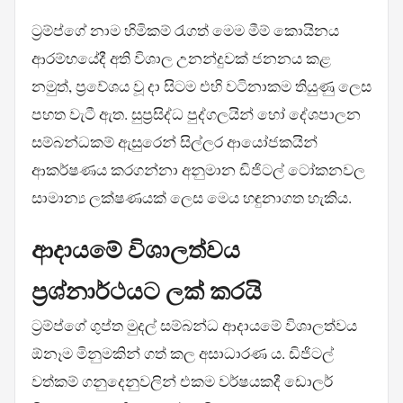
ට්‍රම්ප්ගේ නාම හිමිකම් රැගත් මෙම මීම් කොයිනය
ආරම්භයේදී අති විශාල උනන්දුවක් ජනනය කළ
නමුත්, ප්‍රවේශය වූ දා සිටම එහි වටිනාකම තියුණු ලෙස
පහත වැටී ඇත. සුප්‍රසිද්ධ පුද්ගලයින් හෝ දේශපාලන
සම්බන්ධකම් ඇසුරෙන් සිල්ලර ආයෝජකයින්
ආකර්ෂණය කරගන්නා අනුමාන ඩිජිටල් ටෝකනවල
සාමාන්‍ය ලක්ෂණයක් ලෙස මෙය හඳුනාගත හැකිය.
ආදායමේ විශාලත්වය
ප්‍රශ්නාර්ථයට ලක් කරයි
ට්‍රම්ප්ගේ ගුප්ත මුදල් සම්බන්ධ ආදායමේ විශාලත්වය
ඕනෑම මිනුමකින් ගත් කල අසාධාරණ ය. ඩිජිටල්
වත්කම් ගනුදෙනුවලින් එකම වර්ෂයකදී ඩොලර්