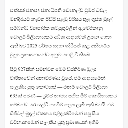
එක්සත් ජනපද ජනාධිපති ඩොනල්ඩ් ට්‍රම්ප් ධවල
මන්දිරයට නැවත පිවිසි පළමු වර්ෂය තුළ ගුප්ත මුදල්
සම්බන්ධ ව්‍යාපාරික කටයුතුවලින් ඇමෙරිකානු
ඩොලර් බිලියනයකට අධික ආදායමක් උපයා ගෙන
ඇති බව 2025 වර්ෂය සඳහා ඉදිරිපත් කළ අනිවාර්ය
මූල්‍ය ප්‍රකාශනයන්ට අනුව හෙළි වී තිබේ.
පිටු 927කින් සමන්විත මෙම විස්තීර්ණ මූල්‍ය
වාර්තාවෙන් අනාවරණය වූයේ, එම ආදායමෙන්
සැලකිය යුතු කොටසක් — එනම් ඩොලර් මිලියන
635ක් පමණ — ට්‍රම්ප් නාමය සහිත මීම් කොයිනයකට
සම්බන්ධ රොයල්ටි ගෙවීම් ලෙස ලැබී ඇති බවයි. එම
ඩිජිටල් මුදල් ඒකකය එළිදැක්වීමෙන් පසු සිය
වටිනාකමෙන් සැලකිය යුතු ප්‍රමාණයක් අහිමි