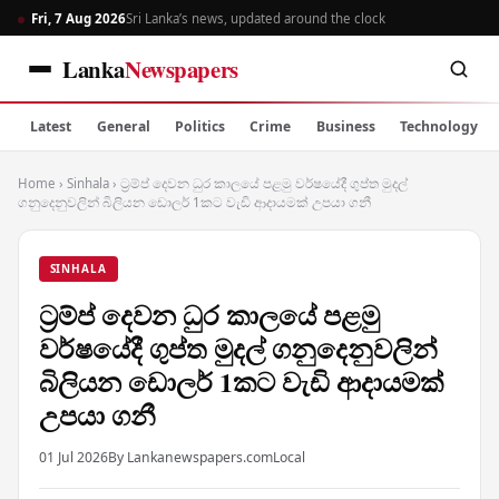
Fri, 7 Aug 2026
Sri Lanka’s news, updated around the clock
Lanka
Newspapers
Latest
General
Politics
Crime
Business
Technology
Home
›
Sinhala
›
ට්‍රම්ප් දෙවන ධුර කාලයේ පළමු වර්ෂයේදී ගුප්ත මුදල්
ගනුදෙනුවලින් බිලියන ඩොලර් 1කට වැඩි ආදායමක් උපයා ගනී
SINHALA
ට්‍රම්ප් දෙවන ධුර කාලයේ පළමු
වර්ෂයේදී ගුප්ත මුදල් ගනුදෙනුවලින්
බිලියන ඩොලර් 1කට වැඩි ආදායමක්
උපයා ගනී
01 Jul 2026
By Lankanewspapers.com
Local