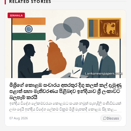
RELATED STORIES
SINHALA
මිශ්‍රිගේ කොළඹ සංචාරය අතරතුර දිගු කලක් කල් දැමුණු
පළාත් සභා මැතිවරණය පිළිබඳව ඉන්දියාව ශ්‍රී ලංකාවට
බලපෑම් කරයි
ඉන්දීය විදේශ ලේකම්වරයා කොළඹට සංයත නමුත් පැහැදිලි පණිවිඩයක්
ලබා දෙයි ඉන්දීය විදේශ ලේකම් වික්‍රම් මිශ්‍රි මෑතකදී කොළඹ සිදු කළ
කෙටි සංචාරය අතරතුර — දිගු කලක් කල්…
07 Aug 2026
Discuss