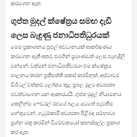
කරගෙන ඇත.
ගුප්ත මුදල් ක්ෂේත්‍රය සමඟ දැඩි
ලෙස බැඳුණු ජනාධිපතිධුරයක්
මෙම ප්‍රකාශනය පුළුල් අවධානයක් ආකර්ෂණය
කරගෙන ඇති අතර, එමගින් ප්‍රමාණවත් ලෙස පැහැදිලි
වන්නේ, වත්මන් ජනාධිපතිවරයා එම ක්ෂේත්‍රය
පාලනය කරන ප්‍රතිපත්ති සකස් කරමිනුත්, අස්ථාවර
ඩිජිටල් වත්කම් ලෝකය තුළ ප්‍රබල මූල්‍ය අවශ්‍යතා
පවත්වාගෙන යන ආකාරයයි. ගුප්ත මුදල් නියාමනය
කෙලින්ම ෆෙඩරල් රජයේ බලය යටතේ පැවතීම
හේතුවෙන්, ගැටුම්කාරී අවශ්‍යතා පිළිබඳ සම්භාව්‍ය
ප්‍රශ්න මතු කරමින් විවේචකයෝ කනස්සල්ල ප්‍රකාශ
කර ඇත.