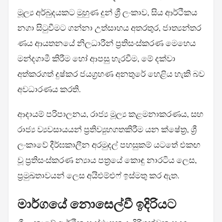
මූල්‍ය අර්බුදයකට මුහුණ දුන් ශ්‍රී ලංකාව, සිය ආර්ථිකය
නගා සිටුවීමට ගන්නා උත්සාහය අතරතුර, ජාත්‍යන්තර
ණය ආයතනයේ නිලධාරීන් ප්‍රතිසංස්කරණ මෙහෙය
මන්දගාමී කිරීම හෝ ආපසු හැරවීම, මේ දක්වා
අත්කරගත් දුෂ්කර ජයග්‍රහණ අනතුරේ හෙළිය හැකි බව
අවධාරණය කරති.
ආදායම් පරිපාලනය, රාජ්‍ය මූල්‍ය කළමනාකරණය, සහ
රාජ්‍ය ව්‍යවසායයන් ප්‍රතිව්‍යුහගතකිරීම යන ක්ෂේත්‍ර, ශ්‍රී
ලංකාවේ දීර්ඝකාලීන අරමුදල් පහසුකම් යටතේ එකඟ
වූ ප්‍රතිසංස්කරණ න්‍යාය පත්‍රයේ කොඳු නාරටිය ලෙස,
ප්‍රමුඛතාවයන් ලෙස අයිඑම්එෆ් ඉස්මතු කර ඇත.
මාර්ගයේ නොසෙල්වී ඉදිරියට