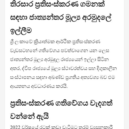
තිරසාර ප්‍රතිසංස්කරණ ගමනක්
සඳහා ජාත්‍යන්තර මූල්‍ය අරමුදලේ
ඉල්ලීම
ශ්‍රී ලංකාවේ ක්‍රියාත්මක ආර්ථික ප්‍රතිසංස්කරණ
වැඩසටහනේ ගතිවේගය පවත්වාගෙන යන ලෙස
ජාත්‍යන්තර මූල්‍ය අරමුදල රාජ්‍යයෙන් ඉල්ලා සිටින
අතර, ද්වීප රාජ්‍යයේ මූල්‍ය ස්ථාවරත්වය සහ දිගුකාලීන
සංස්ථාපනය සඳහා අඛණ්ඩ ප්‍රගතිය අත්‍යවශ්‍ය බව එම
ආයතනය අවධාරණය කරයි.
ප්‍රතිසංස්කරණ ගතිවේගය වැදගත්
වන්නේ ඇයි
2022 වර්ෂයේ රටක් කඩා වැටීමට තරම් ව්‍යසනකාරී