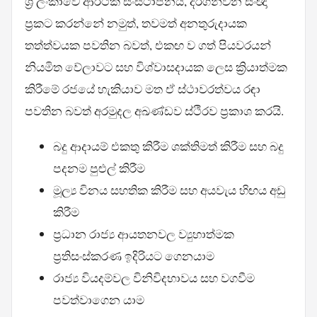
ශ්‍රී ලංකාවේ ආර්ථික සංස්ථාපනය, දිරිගන්වන සංඥා
ප්‍රකට කරන්නේ නමුත්, තවමත් අනතුරුදායක
තත්ත්වයක පවතින බවත්, එකඟ ව ගත් පියවරයන්
නියමිත වේලාවට සහ විශ්වාසදායක ලෙස ක්‍රියාත්මක
කිරීමේ රජයේ හැකියාව මත ඒ ස්ථාවරත්වය රඳා
පවතින බවත් අරමුදල අඛණ්ඩව ස්ථිරව ප්‍රකාශ කරයි.
බදු ආදායම් එකතු කිරීම ශක්තිමත් කිරීම සහ බදු
පදනම පුළුල් කිරීම
මූල්‍ය විනය සහතික කිරීම සහ අයවැය හිඟය අඩු
කිරීම
ප්‍රධාන රාජ්‍ය ආයතනවල ව්‍යුහාත්මක
ප්‍රතිසංස්කරණ ඉදිරියට ගෙනයාම
රාජ්‍ය වියදම්වල විනිවිදභාවය සහ වගවීම
පවත්වාගෙන යාම