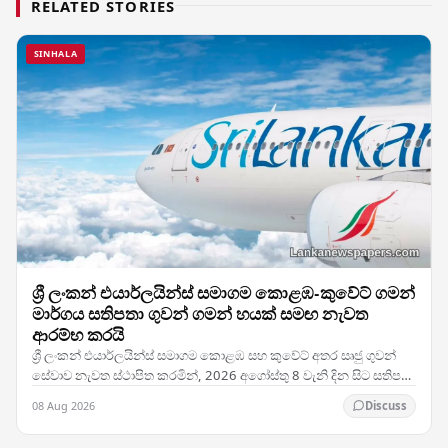
RELATED STORIES
SINHALA
ශ්‍රී ලංකන් එයාර්ලයින්ස් සමාගම කොළඹ-කුවේට් ගමන්
මාර්ගය සතිපතා ගුවන් ගමන් හයක් සමඟ නැවත
ආරම්භ කරයි
ශ්‍රී ලංකන් එයාර්ලයින්ස් සමාගම කොළඹ සහ කුවේට් අතර සෘජු ගුවන්
සේවාව නැවත ස්ථාපිත කරමින්, 2026 අගෝස්තු 8 වැනි දින සිට සතිපතා
ගුවන් ගමන් හයක් සහිතව එම මාර්ගයේ…
08 Aug 2026
Discuss