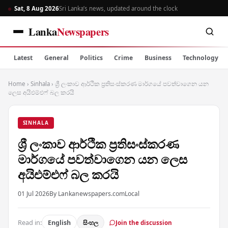
Sat, 8 Aug 2026
Sri Lanka’s news, updated around the clock
Lanka
Newspapers
Latest
General
Politics
Crime
Business
Technology
Home
›
Sinhala
›
ශ්‍රී ලංකාව ආර්ථික ප්‍රතිසංස්කරණ මාර්ගයේ පවත්වාගෙන යන
ලෙස අයිඑම්එෆ් බල කරයි
SINHALA
ශ්‍රී ලංකාව ආර්ථික ප්‍රතිසංස්කරණ
මාර්ගයේ පවත්වාගෙන යන ලෙස
අයිඑම්එෆ් බල කරයි
01 Jul 2026
By Lankanewspapers.com
Local
Read in:
English
සිංහල
Join the discussion