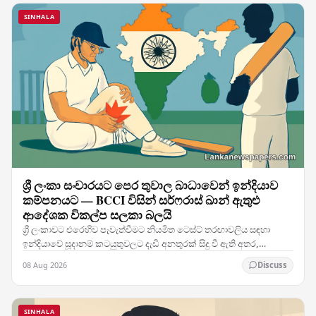
SINHALA
ශ්‍රී ලංකා සංචාරයට පෙර තුවාල බාධාවෙන් ඉන්දියාව
කම්පනයට — BCCI විසින් සර්ෆරාස් ඛාන් ඇතුළු
ආදේශක විකල්ප සලකා බලයි
ශ්‍රී ලංකාවට එරෙහිව පැවැත්වීමට නියමිත ටෙස්ට් තරඟාවලිය සඳහා
ඉන්දියාවේ සූදානම් කටයුතුවලට දැඩි අනතුරක් සිදු වී ඇති අතර,
කණ්ඩායමේ ප්‍රධාන ක්‍රීඩකයෙකුට හටගත් තුවාලය…
08 Aug 2026
Discuss
SINHALA