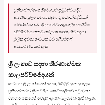
ප්‍රතිසංස්කරණ ගතිවේගයට ප්‍රමුඛත්වය දීම,
අඛණ්ඩ මූල්‍ය සහාය සඳහා වූ කොන්දේසියක්
පමණක් නොව, ශ්‍රී ලංකාවට දිගුකාලීන ආර්ථික
ස්ථිතිස්ථාපකතාවයක් ළඟා කරගැනීම සඳහා
මූලික අවශ්‍යතාවයක් බව අයිඑම්එෆ්
අවධාරණය කර ඇත.
ශ්‍රී ලංකාව සඳහා තීරණාත්මක
කාලපරිච්ඡේදයක්
සාමාන්‍ය ශ්‍රී ලාංකිකයින් සඳහා, ඔට්ටුව ඉතා ඉහළය.
ප්‍රතිසංස්කරණ ක්‍රියාවලිය, කෙටිකාලීනව පවුල් සහ
ව්‍යාපාර කෙරෙහි වේදනාදායක බලපෑමක් ඇති කළත්,