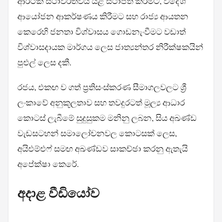
ආර්ථික ස්ථාවරත්වය යළි ස්ථාපිත කිරීමට, විදේශ
ආයෝජන ආකර්ෂණය කිරීමට සහ රාජ්‍ය ආයතන
කෙරෙහි ජනතා විශ්වාසය ගොඩනැංවීමට වඩාත්
විශ්වාසදායක මාර්ගය ලෙස ජාත්‍යන්තර නිරීක්ෂකයින්
පුළුල් ලෙස දකී.
රජය, එකඟ ව ගත් ප්‍රතිසංස්කරණ සීමාගලවලට ශ්‍රී
ලංකාවේ අනුකූලතාව සහ තවදුරටත් මූල්‍ය ආධාර
කොටස් ලැබීමේ සුදුසුකම මනිනු ලබන, සිය අඛණ්ඩ
වැඩසටහන් සමාලෝචනවල කොටසක් ලෙස,
අයිඑම්එෆ් සමඟ අඛණ්ඩව සාකච්ඡා කරනු ඇතැයි
අපේක්ෂා කෙරේ.
අදාළ වීඩියෝව