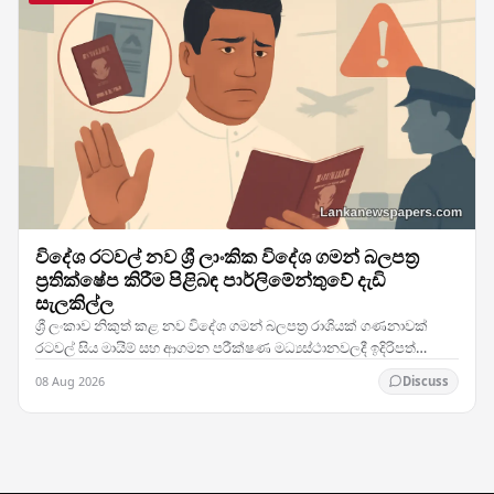
විදේශ රටවල් නව ශ්‍රී ලාංකික විදේශ ගමන් බලපත්‍ර
ප්‍රතික්ෂේප කිරීම පිළිබඳ පාර්ලිමේන්තුවේ දැඩි
සැලකිල්ල
ශ්‍රී ලංකාව නිකුත් කළ නව විදේශ ගමන් බලපත්‍ර රාශියක් ගණනාවක්
රටවල් සිය මායිම් සහ ආගමන පරීක්ෂණ මධ්‍යස්ථානවලදී ඉදිරිපත්
කිරීමේදී ප්‍රතික්ෂේප කරනු ලබන බවට වාර්තා…
08 Aug 2026
Discuss