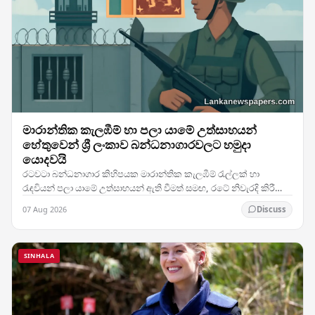
මාරාන්තික කැලඹීම් හා පලා යාමේ උත්සාහයන්
හේතුවෙන් ශ්‍රී ලංකාව බන්ධනාගාරවලට හමුදා
යොදවයි
රටවටා බන්ධනාගාර කිහිපයක මාරාන්තික කැලඹීම් රැල්ලක් හා
රැඳවියන් පලා යාමේ උත්සාහයන් ඇති වීමත් සමඟ, රටේ නිවැරදි කිරීමේ
පහසුකම්වල ආරක්ෂාව පිළිබඳ දැඩි කනස්සල්ල මතු…
07 Aug 2026
Discuss
SINHALA