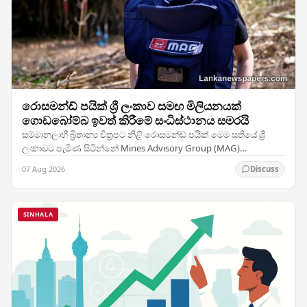
රොසමන්ඩ් පයික් ශ්‍රී ලංකාව සමඟ මිලියනයක්
ගොඩබෝම්බ ඉවත් කිරීමේ සංධිස්ථානය සමරයි
සම්මානලාභී බ්‍රිතාන්‍ය චිත්‍රපට නිළි රොසමන්ඩ් පයික් මෙම සතියේ ශ්‍රී
ලංකාවට පැමිණ සිටින්නේ Mines Advisory Group (MAG)
සංවිධානයේ තානාපතිනිය ලෙස ඇයට හිමි…
07 Aug 2026
Discuss
SINHALA