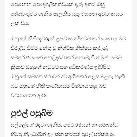
පෙනෙන පෞද්ගලිකත්වයක් දැරූ අතර, ඔහු
අත්අඩංගුවට ගැනීම සැලකිය යුතු මහජන අවධානයට
ලක් විය.
ඔහුගේ නීතිඥවරුන් උපවාසය දිගටම කරගෙන යාමට
විරුද්ධ වීමට හේතු වූ නිශ්චිත නීතිමය කරුණු
සම්පූර්ණයෙන් හෙළිදරව් කර නොමැති නමුත්, මෙම
ක්‍රියාව ඔහුගේ නඩුවට සහ අධිකරණය ඉදිරිපිට
ඔහුගේ සමස්ත ස්ථාවරයට අහිතකර ලෙස බලපෑ හැකි
බව ඔහුගේ නීතී කණ්ඩායම විශ්වාස කළ බව
වටහාගෙන ඇත.
පුළුල් පසුබිම
සල්ලේගේ රඳවා ගැනීම, පෙර රජයන් හා සම්බන්ධ
හිටපු නිලධාරීන් ඉලක්ක කරගත් පුළුල් පරීක්ෂණ