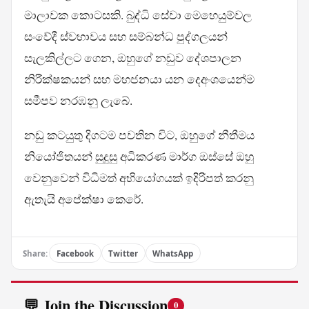
මාලාවක කොටසකි. බුද්ධි සේවා මෙහෙයුම්වල
සංවේදී ස්වභාවය සහ සම්බන්ධ පුද්ගලයන්
සැලකිල්ලට ගෙන, ඔහුගේ නඩුව දේශපාලන
නිරීක්ෂකයන් සහ මහජනයා යන දෙඅංශයෙන්ම
සමීපව නරඹනු ලැබේ.
නඩු කටයුතු දිගටම පවතින විට, ඔහුගේ නීතීමය
නියෝජිතයන් සුදුසු අධිකරණ මාර්ග ඔස්සේ ඔහු
වෙනුවෙන් විධිමත් අභියෝගයක් ඉදිරිපත් කරනු
ඇතැයි අපේක්ෂා කෙරේ.
Share:
Facebook
Twitter
WhatsApp
💬 Join the Discussion
0