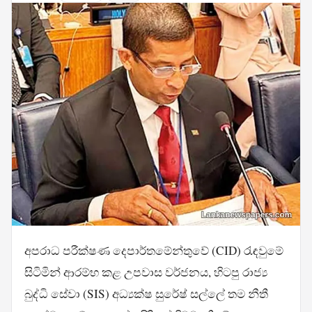
අපරාධ පරීක්ෂණ දෙපාර්තමේන්තුවේ (CID) රැඳවුමේ
සිටිමින් ආරම්භ කළ උපවාස වර්ජනය, හිටපු රාජ්‍ය
බුද්ධි සේවා (SIS) අධ්‍යක්ෂ සුරේෂ් සල්ලේ තම නීතී