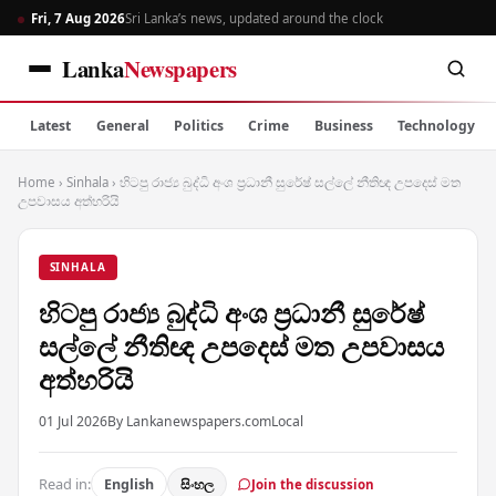
Fri, 7 Aug 2026
Sri Lanka’s news, updated around the clock
Lanka
Newspapers
Latest
General
Politics
Crime
Business
Technology
Home
›
Sinhala
›
හිටපු රාජ්‍ය බුද්ධි අංශ ප්‍රධානී සුරේෂ් සල්ලේ නීතිඥ උපදෙස් මත
උපවාසය අත්හරියි
SINHALA
හිටපු රාජ්‍ය බුද්ධි අංශ ප්‍රධානී සුරේෂ්
සල්ලේ නීතිඥ උපදෙස් මත උපවාසය
අත්හරියි
01 Jul 2026
By Lankanewspapers.com
Local
Read in:
English
සිංහල
Join the discussion