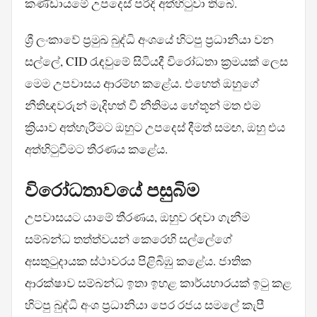
කණ්ඩායමේ උපදෙස් පරිදි අත්හිටුවා තිබේ.
ශ්‍රී ලංකාවේ ප්‍රමුඛ බුද්ධි අංශයේ හිටපු ප්‍රධානියා වන
සල්ලේ, CID රැඳවුමේ සිටියදී විරෝධතා ක්‍රමයක් ලෙස
මෙම උපවාසය ආරම්භ කළේය. එහෙත් ඔහුගේ
නීතිඥවරුන් මැදිහත් වී නීතිමය හේතූන් මත එම
ක්‍රියාව අත්හැරීමට ඔහුට උපදෙස් දීමත් සමඟ, ඔහු එය
අත්හිටුවීමට තීරණය කළේය.
විරෝධතාවයේ පසුබිම
උපවාසයට යාමේ තීරණය, ඔහුව රඳවා ගැනීම
සම්බන්ධ තත්ත්වයන් කෙරෙහි සල්ලේගේ
අසතුටුදායක ස්ථාවරය පිළිබිඹු කළේය. ජාතික
ආරක්ෂාව සම්බන්ධ ඉතා ඉහළ කාර්යභාරයක් ඉටු කළ
හිටපු බුද්ධි අංශ ප්‍රධානියා පෙර රජය සමලේ කැපී