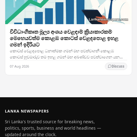
විවිධාංගීකෘත මූල්‍ය අංශය වෙළඳාම් ක්‍රියාකාරකම්
මෙහෙයවත්ම කොළඹ කොටස් වෙළඳපොළ ඉහළ
ගමන් ඉදිරියට
කොටස් වෙළඳපොළ ධනාත්මක ගමන් මඟ පවත්වාගනී කොළඹ
කොටස් හුවමාරුව තම ඉහළ ගමන් මඟ අඛණ්ඩව පවත්වාගෙන යන
අතර, නවතම වෙළඳාම් සැසිය තුළ සමස්ත පිරිවැටුම මෙහෙයවන
07 Aug 2026
Discuss
ප්‍රධාන…
LANKA NEWSPAPERS
Sri Lanka's trusted source for breaking news,
politics, sports, business and world headlines —
updated around the clock.