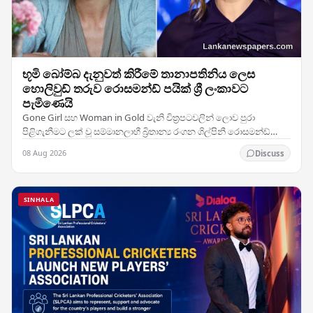
භූමි බෝම්බ දැනුවත් කිරීමේ තානාපතිනිය ලෙස
හොලිවුඩ් තරුව රොසමන්ඩ් පයික් ශ්‍රී ලංකාවට
පැමිණෙයි
Gone Girl සහ Woman in Gold වැනි චිත්‍රපටවලින් ලොව පුරා
පිළිගැනීමට ලක් වූ සම්මානලාභී බ්‍රිතාන්‍ය රංගන ශිල්පිනී රොසමන්ඩ්
පයික්, භූමි බෝම්බ ඉවත් කිරීමට සහ යුද්ධයේ…
08 Aug 2026
Discuss
SINHALA