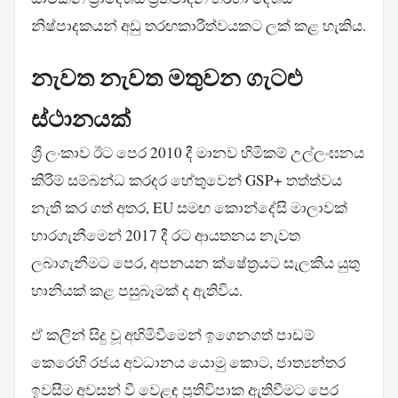
නිෂ්පාදකයන් අඩු තරඟකාරීත්වයකට ලක් කළ හැකිය.
නැවත නැවත මතුවන ගැටළු
ස්ථානයක්
ශ්‍රී ලංකාව ඊට පෙර 2010 දී මානව හිමිකම් උල්ලංඝනය
කිරීම් සම්බන්ධ කරදර හේතුවෙන් GSP+ තත්ත්වය
නැති කර ගත් අතර, EU සමඟ කොන්දේසි මාලාවක්
භාරගැනීමෙන් 2017 දී රට ආයතනය නැවත
ලබාගැනීමට පෙර, අපනයන ක්ෂේත්‍රයට සැලකිය යුතු
හානියක් කළ පසුබෑමක් ද ඇතිවිය.
ඒ කලින් සිදු වූ අහිමිවීමෙන් ඉගෙනගත් පාඩම්
කෙරෙහි රජය අවධානය යොමු කොට, ජාත්‍යන්තර
ඉවසීම අවසන් වී වෙළඳ ප්‍රතිවිපාක ඇතිවීමට පෙර