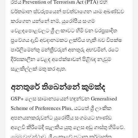
රජය Prevention of Terrorism Act (PTA) එහි
වර්තමාන ස්වරූපයෙන් පවත්වාගෙන යාම අඛණ්ඩව
කරගෙන යන්නේ නම්, යුරෝපීය සංගම්
වෙළඳපොළවලට ශ්‍රී ලංකාවට හිමි වන වරප්‍රසාදිත
ප්‍රවේශය දැඩි අවදානමකට ලක්විය හැකි බව විපක්ෂ
පාර්ලිමේන්තු මන්ත්‍රීවරුන් අනතුරු අඟවමින්, රටේ
දීර්ඝකාලීන වෙළඳ අපේක්ෂාවන් පිළිබඳ නැවුම්
සැලකිල්ලක් මතු කර ඇත.
අනතුරේ තිබෙන්නේ කුමක්ද
GSP+ ලෙස සාමාන්‍යයෙන් හඳුන්වන Generalised
Scheme of Preferences Plus, යටතේ ශ්‍රී ලාංකික
අපනයනකරුවන්ට යුරෝපීය සංගමයට භාණ්ඩ
අලෙවි කිරීමේදී සැලකිය යුතු ලෙස අඩු ගාස්තු හිමිවේ.
මෙම ව්‍යවස්ථාව, ශ්‍රී ලංකාවේ ප්‍රධාන කර්මාන්ත