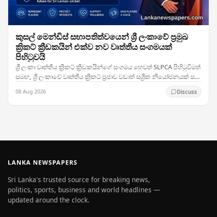
කුසල් මෙන්ඩිස් සභාපතිත්වයෙන් ශ්‍රී ලංකාවේ ප්‍රමුඛ
ක්‍රිකට් ක්‍රීඩකයින් එක්ව නව වෘත්තීය සංගමයක්
පිහිටුවයි
ශ්‍රී ලංකා වෘත්තීය ක්‍රිකට් ක්‍රීඩකයින්ගේ සංගමය හෙවත් SLPCA පිහිටුවීමත්
සමඟ, ශ්‍රී ලංකාවේ වෘත්තීය ක්‍රිකට් ප්‍රජාව වඩාත් සශ්‍රීක නියෝජනයක් සහ
සාමූහික සාකච්ඡා…
08 Aug 2026
Discuss
LANKA NEWSPAPERS
Sri Lanka's trusted source for breaking news,
politics, sports, business and world headlines —
updated around the clock.