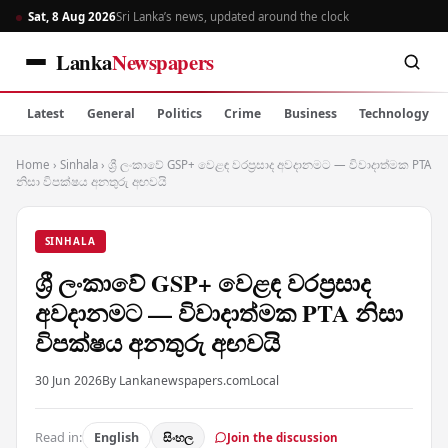
Sat, 8 Aug 2026
Sri Lanka’s news, updated around the clock
Lanka
Newspapers
Latest
General
Politics
Crime
Business
Technology
Home
›
Sinhala
›
ශ්‍රී ලංකාවේ GSP+ වෙළඳ වරප්‍රසාද අවදානමට — විවාදාත්මක PTA
නිසා විපක්ෂය අනතුරු අඟවයි
SINHALA
ශ්‍රී ලංකාවේ GSP+ වෙළඳ වරප්‍රසාද
අවදානමට — විවාදාත්මක PTA නිසා
විපක්ෂය අනතුරු අඟවයි
30 Jun 2026
By Lankanewspapers.com
Local
Read in:
English
සිංහල
Join the discussion