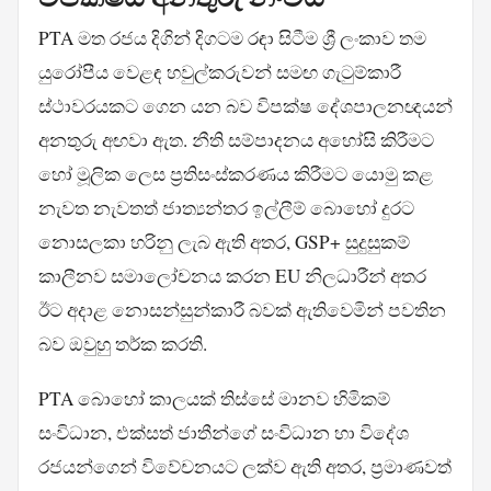
PTA මත රජය දිගින් දිගටම රඳා සිටීම ශ්‍රී ලංකාව තම
යුරෝපීය වෙළඳ හවුල්කරුවන් සමඟ ගැටුම්කාරී
ස්ථාවරයකට ගෙන යන බව විපක්ෂ දේශපාලනඥයන්
අනතුරු අඟවා ඇත. නීති සම්පාදනය අහෝසි කිරීමට
හෝ මූලික ලෙස ප්‍රතිසංස්කරණය කිරීමට යොමු කළ
නැවත නැවතත් ජාත්‍යන්තර ඉල්ලීම් බොහෝ දුරට
නොසලකා හරිනු ලැබ ඇති අතර, GSP+ සුදුසුකම්
කාලීනව සමාලෝචනය කරන EU නිලධාරීන් අතර
ඊට අදාළ නොසන්සුන්කාරී බවක් ඇතිවෙමින් පවතින
බව ඔවුහු තර්ක කරති.
PTA බොහෝ කාලයක් තිස්සේ මානව හිමිකම්
සංවිධාන, එක්සත් ජාතීන්ගේ සංවිධාන හා විදේශ
රජයන්ගෙන් විවේචනයට ලක්ව ඇති අතර, ප්‍රමාණවත්