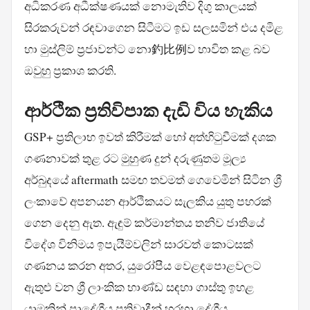
අධිකරණ අධීක්ෂණයක් නොමැතිව දිගු කාලයක්
සිරකරුවන් රඳවාගෙන සිටීමට ඉඩ සලසමින් එය දමිළ
හා මුස්ලිම් ප්‍රජාවන්ට නො釣比例ව භාවිත කළ බව
ඔවුහු ප්‍රකාශ කරති.
ආර්ථික ප්‍රතිවිපාක දැඩි විය හැකිය
GSP+ ප්‍රතිලාභ ඉවත් කිරීමක් හෝ අත්හිටුවීමක් දශක
ගණනාවක් තුළ රට මුහුණ දුන් දරුණුතම මූල්‍ය
අර්බුදයේ aftermath සමඟ තවමත් ගෙවෙමින් සිටින ශ්‍රී
ලංකාවේ අපනයන ආර්ථිකයට සැලකිය යුතු පහරක්
ගෙන දෙනු ඇත. ඇඳුම් කර්මාන්තය තනිව ජාතියේ
විදේශ විනිමය ඉපැයීම්වලින් සාරවත් කොටසක්
ගණනය කරන අතර, යුරෝපීය වෙළඳපොළවලට
ඇතුළු වන ශ්‍රී ලාංකික භාණ්ඩ සඳහා ගාස්තු ඉහළ
යාමකින් ප්‍රාදේශීය ප්‍රතිවාදීන් හරහා දේශීය