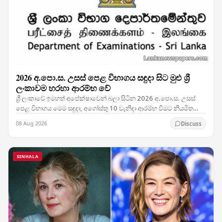
2026 අ.පො.ස. උසස් පෙළ විභාගය සඳුදා සිට මුළු ශ්‍රී
ලංකාවම හරහා ආරම්භ වේ
ශ්‍රී ලංකාවේ ඉමහත් අපේක්ෂාවෙන් බලා සිටින 2026 අ.පො.ස. උසස්
පෙළ විභාගය මෙම සඳුදා, අගෝස්තු 10 වැනිදා ආරම්භ වීමට නියමිත
අතර, ජාතික තක්සේරුව සැප්තැම්බර් 5 වැනිදා…
08 Aug 2026
Discuss
SINHALA