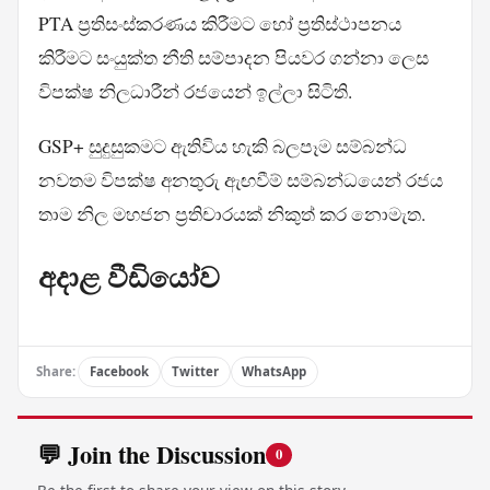
PTA ප්‍රතිසංස්කරණය කිරීමට හෝ ප්‍රතිස්ථාපනය
කිරීමට සංයුක්ත නීති සම්පාදන පියවර ගන්නා ලෙස
විපක්ෂ නිලධාරීන් රජයෙන් ඉල්ලා සිටිති.
GSP+ සුදුසුකමට ඇතිවිය හැකි බලපෑම සම්බන්ධ
නවතම විපක්ෂ අනතුරු ඇඟවීම් සම්බන්ධයෙන් රජය
තාම නිල මහජන ප්‍රතිචාරයක් නිකුත් කර නොමැත.
අදාළ වීඩියෝව
Share:
Facebook
Twitter
WhatsApp
💬 Join the Discussion
0