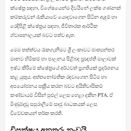
ක්ෂේත්‍ර සඳහා, විශේෂයෙන්ම දිවයිනේ ලක්ෂ ගණනක්
කම්කරුවන් රැකියාවේ යොදවාගෙන සිටින ඇඳුම් හා
රෙදිපිළි ක්ෂේත්‍රය සඳහා, ජීවිතාරක ආර්ථික
ශ්වාසනාලයක් බවට පත්ව ඇත.
මෙම තත්ත්වය රැකගැනීමට ශ්‍රී ලංකාවට ජාත්‍යන්තර
මානව හිමිකම් හා පාලනය පිළිබඳ ප්‍රඥප්ති මාලාවක්
ඉෂ්ට කිරීමේ ක්ෂේත්‍රයේ අර්ථවත් ප්‍රගතියක් ප්‍රදර්ශනය
කළ යුතුය. අත්තනෝමතික රඳවාගෙන සිටීම හා
අපයෝජනය සක්‍රීය කරන බවට අයිතිවාසිකම්
කණ්ඩායම් විසින් පුළුල් ලෙස හෙළා දකින PTA, ඒ
මිණුම්දඬු සපුරාලීමේ සෘජු බාධකයක් ලෙස
විවේචකයන් තර්ක කරති.
විපක්ෂය අනතුරු නංවයි