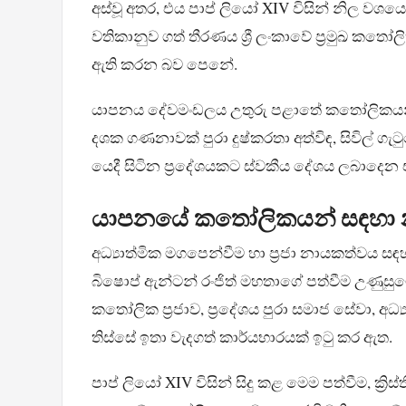
අස්වූ අතර, එය පාප් ලියෝ XIV විසින් නිල වශයෙන
වතිකානුව ගත් තීරණය ශ්‍රී ලංකාවේ ප්‍රමුඛ කත
ඇති කරන බව පෙනේ.
යාපනය දේවමංඩලය උතුරු පළාතේ කතෝලිකයන් සඳ
දශක ගණනාවක් පුරා දුෂ්කරතා අත්විඳ, සිවිල් ගැ
යෙදී සිටින ප්‍රදේශයකට ස්වකීය දේශය ලබාදෙන
යාපනයේ කතෝලිකයන් සඳහා න
අධ්‍යාත්මික මගපෙන්වීම හා ප්‍රජා නායකත්වය 
බිෂොප් ඇන්ටන් රංජිත් මහතාගේ පත්වීම උණුසු
කතෝලික ප්‍රජාව, ප්‍රදේශය පුරා සමාජ සේවා, 
තිස්සේ ඉතා වැදගත් කාර්යභාරයක් ඉටු කර ඇත.
පාප් ලියෝ XIV විසින් සිදු කළ මෙම පත්වීම, ක්‍