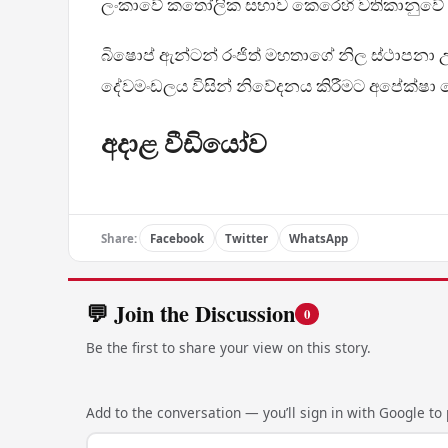
ලංකාවේ කතෝලික සභාව කෙරෙහි වතිකානුවේ 
බිෂොප් ඇන්ටන් රංජිත් මහතාගේ නිල ස්ථාපනා උත
දේවමංඩලය විසින් නිවේදනය කිරීමට අපේක්ෂා
අදාළ වීඩියෝව
Share:
Facebook
Twitter
WhatsApp
💬 Join the Discussion
0
Be the first to share your view on this story.
Add to the conversation — you’ll sign in with Google to p