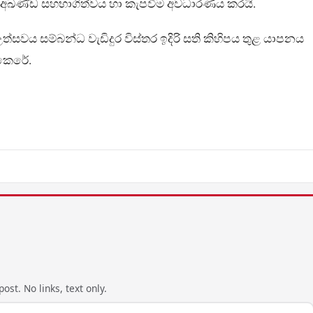
අඛණ්ඩ සහභාගිත්වය හා කැපවීම අවධාරණය කරයි.
්සවය සම්බන්ධ වැඩිදුර විස්තර ඉදිරි සති කිහිපය තුළ යාපනය
 කෙරේ.
ost. No links, text only.