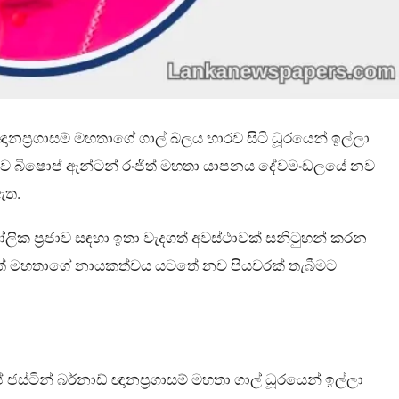
නප්‍රගාසම් මහතාගේ ගාල් බලය භාරව සිටි ධූරයෙන් ඉල්ලා
ඒ අනුව බිෂොප් ඇන්ටන් රංජිත් මහතා යාපනය දේවමංඩලයේ නව
ඇත.
ික ප්‍රජාව සඳහා ඉතා වැදගත් අවස්ථාවක් සනිටුහන් කරන
ිත් මහතාගේ නායකත්වය යටතේ නව පියවරක් තැබීමට
ටින් බර්නාඩ් ඥානප්‍රගාසම් මහතා ගාල් ධූරයෙන් ඉල්ලා