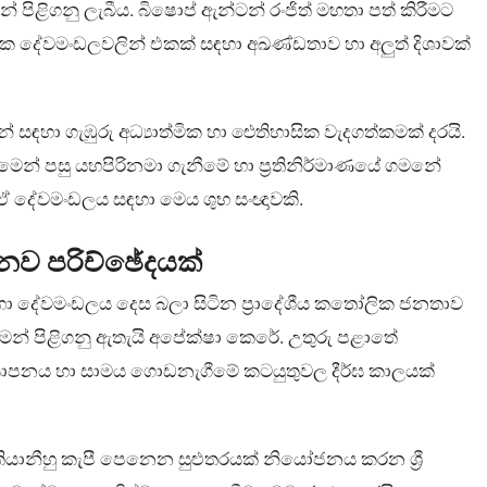
් පිළිගනු ලැබීය. බිෂොප් ඇන්ටන් රංජිත් මහතා පත් කිරීමට
ෝලික දේවමංඩලවලින් එකක් සඳහා අඛණ්ඩතාව හා අලුත් දිශාවක්
හා ගැඹුරු අධ්‍යාත්මික හා ඓතිහාසික වැදගත්කමක් දරයි.
ටුමෙන් පසු යහපිරිනමා ගැනීමේ හා ප්‍රතිනිර්මාණයේ ගමනේ
 ඒ දේවමංඩලය සඳහා මෙය ශුභ සංඥාවකි.
ව පරිච්ඡේදයක්
සඳහා දේවමංඩලය දෙස බලා සිටින ප්‍රාදේශීය කතෝලික ජනතාව
මෙන් පිළිගනු ඇතැයි අපේක්ෂා කෙරේ. උතුරු පළාතේ
අධ්‍යාපනය හා සාමය ගොඩනැගීමේ කටයුතුවල දීර්ඝ කාලයක්
රිස්තියානීහු කැපී පෙනෙන සුළුතරයක් නියෝජනය කරන ශ්‍රී