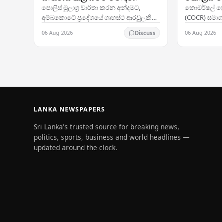
ඓතිහාසික
පොලිස් මූලාශ්‍ර වාර්තා කරන අන්දමට,
කොමර්ෂල් ක්‍ර
සලකුණු ක
අම්බකොටේ ප්‍රදේශයේ ගෘහස්ථ ආරවුලකින්
(COCR) සමාගම
පසු වයස අවුරුදු 48ක් වූ කාන්තාවක් තම
ගනුදෙනුවක
06 Aug 2026
06 Aug 2026
Discuss
ස්වාමිපුරු�ෂයා විසින් ඝාතනය කර ඇතැයි
වෙළෙඳපොළේ 
සැලකේ. සිද්ධිය…
හේතු විය —
LANKA NEWSPAPERS
Sri Lanka's trusted source for breaking news,
politics, sports, business and world headlines —
updated around the clock.