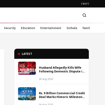
FB
X
YT
Security
Education
Entertainment
Sinhala
Tamil
LATEST
Husband Allegedly Kills Wife
Following Domestic Dispute in
Ambakote
06 Aug 2026
Rs. 9 Billion Commercial Credit
Deal Marks Historic Milestone
on Colombo Stock Exchange
06 Aug 2026