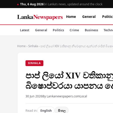
Thu, 6 Aug 2026
Sri Lanka’s news, updated around the clock
Lanka
Newspapers
Home
General
Politic
Latest
General
Politics
Crime
Business
Techn
Home
›
Sinhala
›
පාප් ලියෝ XIV වතිකානු නිවේදනය: ඇන්ටන් රංජිත්
SINHALA
පාප් ලියෝ XIV වතිකාන
බිෂොප්වරයා යාපනය 
30 Jun 2026
By Lankanewspapers.com
Local
Read in:
English
සිංහල