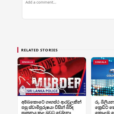
RELATED STORIES
SINHALA
SINHALA
අම්බකොටේ ගෘහස්ථ ආරවුලකින්
රු. බිලි
පසු ස්වාමිපුරුෂයා විසින් බිරිඳ
ක්‍රෙඩිට්
ඝාතනය කළ බවට චෝදනා
කොළඹ ක