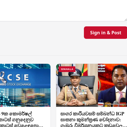
Sign in & Post
SINHALA
යන 9ක කොමර්ෂල්
සාගර කාරියවසම් සම්බන්ධ IGP
 කොටස් ගනුදෙනුව
ඝාතනා කුමන්ත්‍රණ චෝදනාව:
ොටස් වෙළෙඳපොළේ
ගැඹුරු විමර්ශනයකට කඩුවෙල