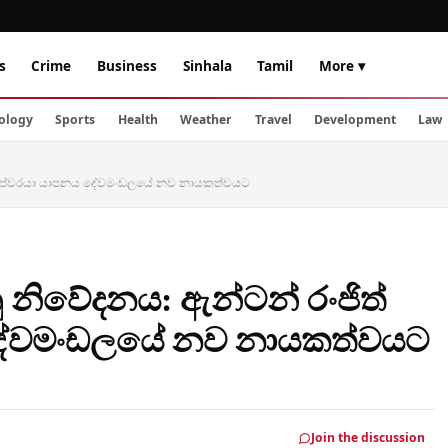
s
Crime
Business
Sinhala
Tamil
More ▾
ology
Sports
Health
Weather
Travel
Development
Law
 බිෂොප්වරයා යාපනය දේවමංඩලයේ නව නායකත්වයට
ු නිවේදනය: ඇන්ටන් රංජිත්
දේවමංඩලයේ නව නායකත්වයට
Join the discussion