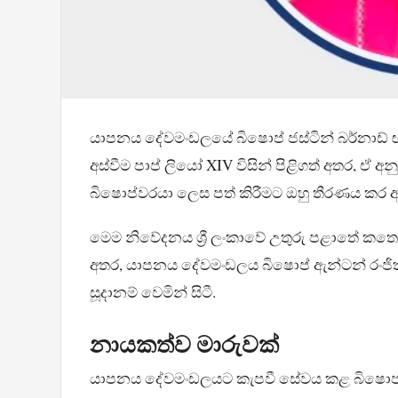
යාපනය දේවමංඩලයේ බිෂොප් ජස්ටින් බර්නාඩ් ඥා
අස්වීම පාප් ලියෝ XIV විසින් පිළිගත් අතර, 
බිෂොප්වරයා ලෙස පත් කිරීමට ඔහු තීරණය කර 
මෙම නිවේදනය ශ්‍රී ලංකාවේ උතුරු පළාතේ කතෝල
අතර, යාපනය දේවමංඩලය බිෂොප් ඇන්ටන් රංජ
සූදානම් වෙමින් සිටී.
නායකත්ව මාරුවක්
යාපනය දේවමංඩලයට කැපවී සේවය කළ බිෂොප් ජස්