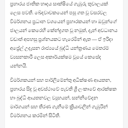
ප්‍රහාරය ජාතික හෘදය සාක්ෂියේ ගැඹුරු තුවාලයක්
ලෙස පවතී. ඛේදවාචකයෙන් පසු ගත වූ වසරවල
විමර්ශනය ප්‍රධාන වශයෙන් ප්‍රහාරකයන් හා ඔවුන්ගේ
ජාලයන් කෙරෙහි කේන්ද්‍රගත වූ නමුත්, දැන් අවධානය
වඩාත් අපහසු ප්‍රශ්නයකට හැරෙමින් ඇත — ඒ ඉරිදා
අප්‍රේල් උදෑසන රාජ්‍යයේ බුද්ධි යන්ත්‍රණය මෙතරම්
ව්‍යසනකාරී ලෙස අකාර්යක්ෂම වූයේ කෙසේද
යන්නයි.
විමර්ශකයන් සහ පාර්ලිමේන්තු අධීක්ෂණ ආයතන,
ප්‍රහාරය සිදු වූ අවස්ථාවේ පැවති ශ්‍රී ලංකාවේ ආරක්ෂක
හා බුද්ධි ආයතනවල ව්‍යුහයන්, සන්නිවේදන
මාර්ගයන් සහ තීරණ ගැනීමේ ක්‍රියාවලීන් ගැඹුරින්
විමර්ශනය කරමින් සිටිති.