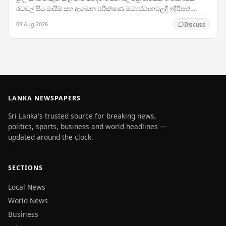
රටවල් සිය මායිම් සහ ආගමන පරීක්ෂණ මධ්‍යස්ථානවලදී ඉදිරිපත්
කිරීමේදී ප්‍රතික්ෂේප කරනු ලබන බවට වාර්තා…
08 Aug 2026
Discuss
LANKA NEWSPAPERS
Sri Lanka's trusted source for breaking news,
politics, sports, business and world headlines —
updated around the clock.
SECTIONS
Local News
World News
Business