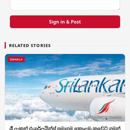
Sign in & Post
RELATED STORIES
SINHALA
ශ්‍රී ලංකන් එයාර්ලයින්ස් සමාගම කොළඹ-කුවේට් ගමන්