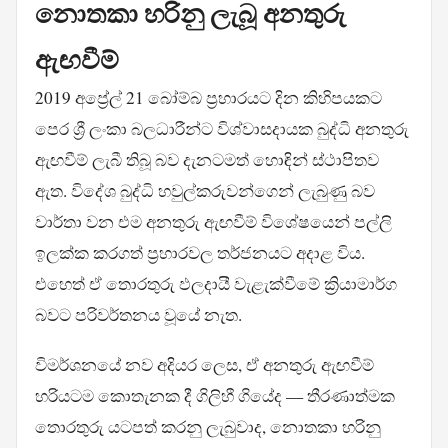
නොතකා හරිනු ලැබූ අනතුරු
ඇඟවීම්
2019 අප්‍රේල් 21 බෝම්බ ප්‍රහාරයට දින කිහිපයකට
පෙර ශ්‍රී ලංකා බලධාරීන්ට විශ්වාසදායක බුද්ධි අනතුරු
ඇඟවීම් ලැබී තිබූ බව දැනටමත් හොඳින් ස්ථාපිතව
ඇත. විදේශ බුද්ධි හවුල්කරුවන්ගෙන් ලැබුණු බව
වාර්තා වන එම අනතුරු ඇඟවීම් විශේෂයෙන් පල්ලි
ඉලක්ක කරගත් ප්‍රහාරවල තර්ජනයට අදාළ විය.
එහෙත් ඒ තොරතුරු ඵලදායී වැළැක්වීමේ ක්‍රියාමාර්ග
බවට පරිවර්තනය වූයේ නැත.
විමර්ශනයේ නව අදියර ලෙස, ඒ අනතුරු ඇඟවීම්
හරියටම කොතැනක දී ගිලිහී ගියේද — තීරණාත්මක
තොරතුරු යටපත් කරනු ලැබුවාද, නොතකා හරිනු