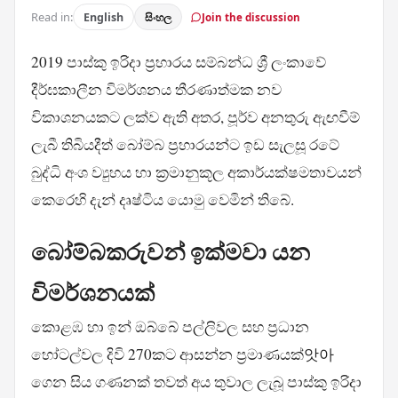
Read in:
English
සිංහල
Join the discussion
2019 පාස්කු ඉරිදා ප්‍රහාරය සම්බන්ධ ශ්‍රී ලංකාවේ
දීර්ඝකාලීන විමර්ශනය තීරණාත්මක නව
විකාශනයකට ලක්ව ඇති අතර, පූර්ව අනතුරු ඇඟවීම්
ලැබී තිබියදීත් බෝම්බ ප්‍රහාරයන්ට ඉඩ සැලසූ රටේ
බුද්ධි අංශ ව්‍යුහය හා ක්‍රමානුකූල අකාර්යක්ෂමතාවයන්
කෙරෙහි දැන් දෘෂ්ටිය යොමු වෙමින් තිබේ.
බෝම්බකරුවන් ඉක්මවා යන
විමර්ශනයක්
කොළඹ හා ඉන් ඔබ්බේ පල්ලිවල සහ ප්‍රධාන
හෝටල්වල දිවි 270කට ආසන්න ප්‍රමාණයක්앗아
ගෙන සිය ගණනක් තවත් අය තුවාල ලැබූ පාස්කු ඉරිදා