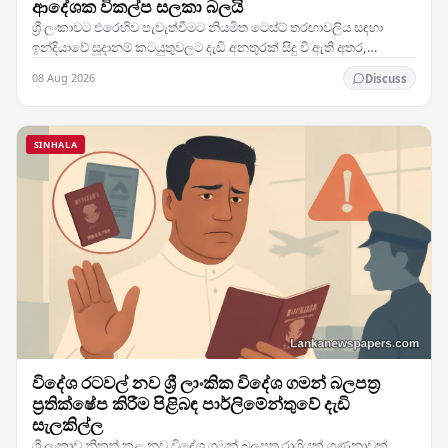
ආදේශක විකල්ප සලකා බලයි
ශ්‍රී ලංකාවට එරෙහිව පැවැත්වීමට නියමිත ටෙස්ට් තරඟාවලිය සඳහා
ඉන්දියාවේ සූදානම් කටයුතුවලට දැඩි අනතුරක් සිදු වී ඇති අතර,
කණ්ඩායමේ ප්‍රධාන ක්‍රීඩකයෙකුට හටගත් තුවාලය…
08 Aug 2026
Discuss
SINHALA
විදේශ රටවල් නව ශ්‍රී ලාංකික විදේශ ගමන් බලපත්‍ර
ප්‍රතික්ෂේප කිරීම පිළිබඳ පාර්ලිමේන්තුවේ දැඩි
සැලකිල්ල
ශ්‍රී ලංකාව නිකුත් කළ නව විදේශ ගමන් බලපත්‍ර රාශියක් ගණනාවක්