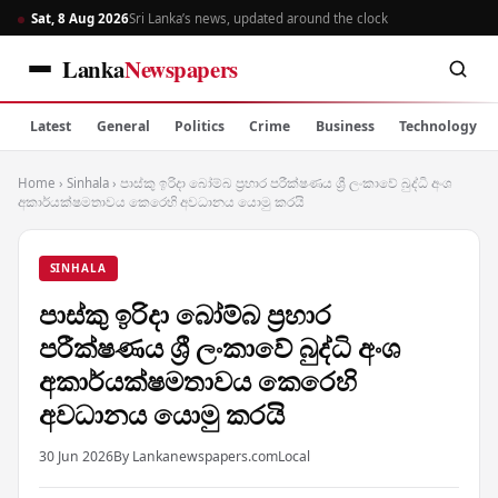
Sat, 8 Aug 2026
Sri Lanka’s news, updated around the clock
Lanka
Newspapers
Latest
General
Politics
Crime
Business
Technology
Home
›
Sinhala
›
පාස්කු ඉරිදා බෝම්බ ප්‍රහාර පරීක්ෂණය ශ්‍රී ලංකාවේ බුද්ධි අංශ
අකාර්යක්ෂමතාවය කෙරෙහි අවධානය යොමු කරයි
SINHALA
පාස්කු ඉරිදා බෝම්බ ප්‍රහාර
පරීක්ෂණය ශ්‍රී ලංකාවේ බුද්ධි අංශ
අකාර්යක්ෂමතාවය කෙරෙහි
අවධානය යොමු කරයි
30 Jun 2026
By Lankanewspapers.com
Local