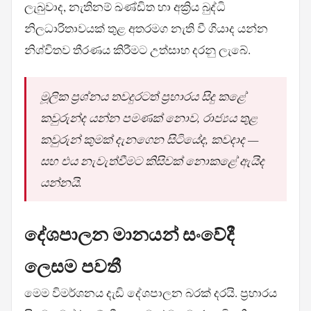
ලැබුවාද, නැතිනම් ඛණ්ඩිත හා අක්‍රිය බුද්ධි
නිලධාරිතාවයක් තුළ අතරමග නැති වී ගියාද යන්න
නිශ්චිතව තීරණය කිරීමට උත්සාහ දරනු ලැබේ.
මූලික ප්‍රශ්නය තවදුරටත් ප්‍රහාරය සිදු කළේ
කවුරුන්ද යන්න පමණක් නොව, රාජ්‍යය තුළ
කවුරුන් කුමක් දැනගෙන සිටියේද, කවදාද —
සහ එය නැවැත්වීමට කිසිවක් නොකළේ ඇයිද
යන්නයි.
දේශපාලන මානයන් සංවේදී
ලෙසම පවතී
මෙම විමර්ශනය දැඩි දේශපාලන බරක් දරයි. ප්‍රහාරය