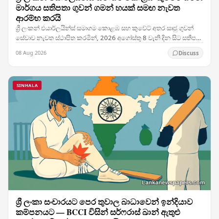
මාර්ගය සතිපතා ගුවන් ගමන් හයක් සමඟ නැවත
ආරම්භ කරයි
ශ්‍රී ලංකන් එයාර්ලයින්ස් සමාගම කොළඹ සහ කුවේට් අතර සෘජු ගුවන්
සේවාව නැවත ස්ථාපිත කරමින්, 2026 අගෝස්තු 8 වැනි දින සිට සතිපතා
ගුවන් ගමන් හයක් සහිතව එම මාර්ගයේ…
08 Aug 2026
Discuss
SINHALA
ශ්‍රී ලංකා සංචාරයට පෙර තුවාල බාධාවෙන් ඉන්දියාව
කම්පනයට — BCCI විසින් සර්ෆරාස් ඛාන් ඇතුළු