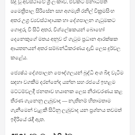
සිදු වූ අවස්ථාවේ ශ්‍රී ලංකාව, එවකට ජනාධිපති
මෛත්‍රීපාල සිරිසේන සහ අගමැති රනිල් වික්‍රමසිංහ
අතර උග්‍ර ව්‍යවස්ථාදායක හා දේශපාලන ගැටුමකට
ගොදුරු වී සිටි අතර, විශ්ලේෂකයන් බොහෝ
දෙනෙකුගේ මතය අනුව ඒ ගැටුම ප්‍රධාන ආරක්ෂක
ආයතනයන් අතර සම්බන්ධීකරණය දැඩි ලෙස දුර්වල
කළේය.
ජ්‍යෙෂ්ඨ දේශපාලන පෞද්ගලයන් බුද්ධි අංශ බිඳ වැටීම
සඳහා වගකීම දරන්නේද යන්න සහ රජයේ ඉහළම
මට්ටම්වලදී ජනතාව භයානක ලෙස නිරාවරණය කළ
තීරණ ගැනෙනු ලැබුවාද — නැතිනම් හිතාමතාම
ගැනීමෙන් වැළකී සිටිනු ලැබුවාද යන ප්‍රශ්නය තවමත්
ඉදිරියේ රැඳී ඇත.