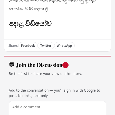
අකාර්යක්ෂමතාවයන් නැවත සිදු නොවනු ඇතැයි
සහතික කිරීම සඳහා ශ්‍රී
අදාළ වීඩියෝව
Share:
Facebook
Twitter
WhatsApp
💬 Join the Discussion
0
Be the first to share your view on this story.
Add to the conversation — you’ll sign in with Google to
post. No links, text only.