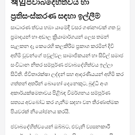
책임ජවාබදේහිත්වය හා
ප්‍රතිසංස්කරණ සඳහා ඉල්ලීම්
සාධාරණ ත්වය හඹා යාමේදී වසර ගණනාවක් ගත වූ
ප්‍රමාදයන් හා අඩාල ක්‍රියාමාර්ගයන් ලෙස තමන්
සැලකන දෑ කෙරෙහි කලකිරීම ප්‍රකාශ කරමින් දිවි
අහිමි වූවන්ගේ පවුල්වල සාමාජිකයන් හා සිවිල් සමාජ
සංවිධාන නිතර සම්පූර්ණ ජවාබදේහිත්වය ඉල්ලා
සිටිති. ජීවිතාරක්ෂා ලද්දන් සහ ආදරණීයයන් අහිමි කර
ගත්තන් අතරින් බොහෝ දෙනෙකුට, බුද්ධි අංශ
අකාර්යක්ෂමතාවය පිළිබඳ විමර්ශනය සම්පූර්ණ
සත්‍යය අවබෝධ කර ගැනීම සඳහා වන තීරණාත්මක
පියවරක් නියෝජනය කරයි.
ජවාබදේහිත්වයෙන් ඔබ්බට, එවැනි ව්‍යසනකාරී