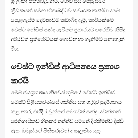
ශ්‍රී ලංකා පිතිකරුවන්ට, රෝච් සිය සෙසු සීමර්
ක්‍රීඩකයන් සමඟ ඒකාබද්ධව සංචාරක කණ්ඩායමේ
පෙළගැස්ම දෙවතාවම කඩාබිඳ දැමූ, කාර්යක්ෂම
වෙස්ට් ඉන්ඩීස් පන්දු යැවීමේ ප්‍රහාරයට එරෙහිව කිසිදු
අර්ථවත් ප්‍රතිරෝධයක් ගොඩනඟා ගැනීමට නොහැකි
විය.
වෙස්ට් ඉන්ඩීස් ආධිපත්‍යය ප්‍රකාශ
කරයි
මෙම ජයග්‍රහණය නිවෙස් භූමියේ වෙස්ට් ඉන්ඩීස්
ටෙස්ට් පිළිසකරණයේ ශක්තිය සහ ගැඹුර ප්‍රදර්ශනය
කළ අතර, එහිදී ඔවුන්ගේ වේගවත් පන්දු යවන්නන්
ඓතිහාසිකව හිතකර තත්ත්ව යටතේ දීප්තිමත්ව දිස්වී
ඇත. ඔවුන්ගේ පිතිකරුවන් ද සැලකිය යුතු