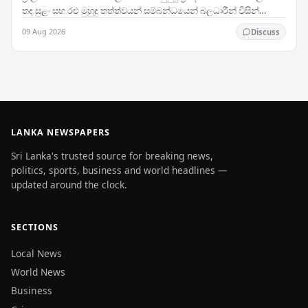
තද සුළං සහ රළු මුහුදු තත්ත්වයන් සම්බන්ධයෙන් බලධාරීන් විසින්
අනතුරු ඇඟවීමක් නිකුත් කරමින්,…
09 Aug 2026
Discuss
LANKA NEWSPAPERS
Sri Lanka's trusted source for breaking news,
politics, sports, business and world headlines —
updated around the clock.
SECTIONS
Local News
World News
Business