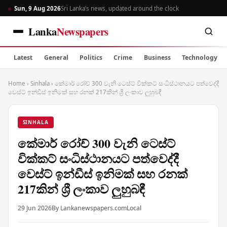
Sun, 9 Aug 2026
Sri Lanka’s news, updated around the clock
Lanka
Newspapers
Latest
General
Politics
Crime
Business
Technology
Home
›
Sinhala
›
කේමාර් රෝච් 300 වැනි ටෙස්ට් වික්කට් සංධිස්ථානයට පත්වෙද්දී
වෙස්ට් ඉන්ඩීස් ඉනිමක් සහ රනක් 217කින් ශ්‍රී ලංකාව ලුහුබඳී
SINHALA
කේමාර් රෝච් 300 වැනි ටෙස්ට්
වික්කට් සංධිස්ථානයට පත්වෙද්දී
වෙස්ට් ඉන්ඩීස් ඉනිමක් සහ රනක්
217කින් ශ්‍රී ලංකාව ලුහුබඳී
29 Jun 2026
By Lankanewspapers.com
Local