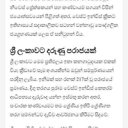
නිවෙස් ප්‍රේක්ෂකයන් සහ කණ්ඩායම් සගයන් විසින්
ජයොත්සවයෙන් පිළිගත් අතර, වෙස්ට් ඉන්ඩීස් ක්‍රිකට්
ඉතිහාසයේ සදාකාලිකව සටහන් වන්නාවූ පෞද්ගලික
ජයග්‍රහණයක් ලෙස ඒ සනිටුහන් විය.
ශ්‍රී ලංකාවට දරුණු පරාජයක්
ශ්‍රී ලංකාවට මෙම ප්‍රතිඵලය ඉතා කනගාටුදායක එකක්
විය; ක්‍රීඩාවේ සෑම අංශයකින්ම ඔවුන් සම්පූර්ණයෙන්
පරදිනු ලැබීය. ඉනිමක් සහ රනක් 217ක් වූ පරාජයේ
ප්‍රමාණය, දිගු තරගය පුරාම වෙස්ට් ඉන්ඩීස් කෙතරම්
ආධිපත්‍යය දැරුවාද යන්න ඉස්මතු කරන අතර,
සංචාරක කණ්ඩායමට තම ශ්‍රේණිය ඉතිරි ශ්‍රේණිගත
තරග සම්බන්ධව දැඩිව ආවර්ජනය කිරීමට සිදුවේ.