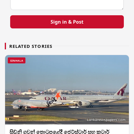
Sign in & Post
RELATED STORIES
SINHALA
සිඩ්නි ගුවන් තොටුපළේදී ජෙට්ස්ටාර් සහ කටාර්