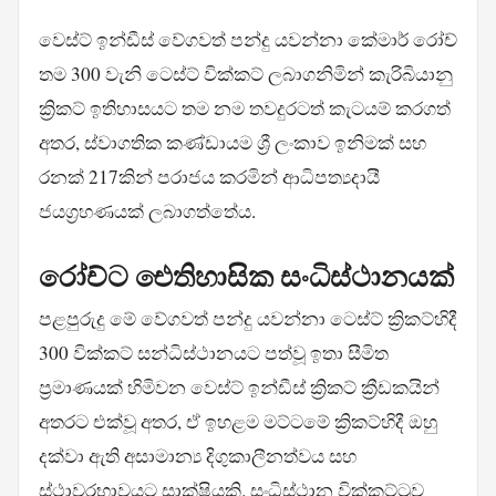
වෙස්ට් ඉන්ඩීස් වේගවත් පන්දු යවන්නා කේමාර් රෝච්
තම 300 වැනි ටෙස්ට් වික්කට් ලබාගනිමින් කැරිබියානු
ක්‍රිකට් ඉතිහාසයට තම නම තවදුරටත් කැටයම් කරගත්
අතර, ස්වාගතික කණ්ඩායම ශ්‍රී ලංකාව ඉනිමක් සහ
රනක් 217කින් පරාජය කරමින් ආධිපත්‍යදායී
ජයග්‍රහණයක් ලබාගත්තේය.
රෝච්ට ඓතිහාසික සංධිස්ථානයක්
පළපුරුදු මේ වේගවත් පන්දු යවන්නා ටෙස්ට් ක්‍රිකට්හිදී
300 වික්කට් සන්ධිස්ථානයට පත්වූ ඉතා සීමිත
ප්‍රමාණයක් හිමිවන වෙස්ට් ඉන්ඩීස් ක්‍රිකට් ක්‍රීඩකයින්
අතරට එක්වූ අතර, ඒ ඉහළම මට්ටමේ ක්‍රිකට්හිදී ඔහු
දක්වා ඇති අසාමාන්‍ය දිගුකාලීනත්වය සහ
ස්ථාවරභාවයට සාක්ෂියකි. සංධිස්ථාන වික්කට්ටුව