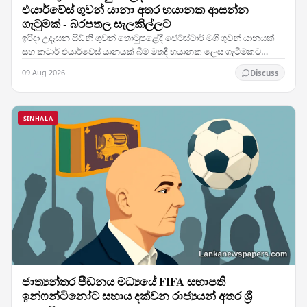
එයාර්වේස් ගුවන් යානා අතර භයානක ආසන්න
ගැටුමක් - බරපතල සැලකිල්ලට
ඉරිදා උදෑසන සිඩ්නි ගුවන් තොටුපළේදී ජෙට්ස්ටාර් මගී ගුවන් යානයක්
සහ කටාර් එයාර්වේස් යානයක් බිම් මතදී භයානක ලෙස ගැටීමකට
ආසන්න වූ අතර, එම සිදුවීම කලාපයේ කාර්යබහුලම…
09 Aug 2026
Discuss
SINHALA
ජාත්‍යන්තර පීඩනය මධ්‍යයේ FIFA සභාපති
ඉන්ෆන්ටිනෝට සහාය දක්වන රාජ්‍යයන් අතර ශ්‍රී