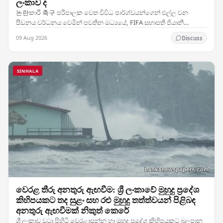
ලංකාව ද
논란කාරී 축구 පරිපාලක වෙත විවිධ පාර්ශ්වයන්ගෙන් එල්ල වන
පීඩනය වර්ධනය වෙමින් පවතින මධ්‍යයේ, FIFA සභාපති ජියානී
ඉන්ෆන්ටිනෝට සිය සහාය පසක් කර ඇති රටවල් කණ්ඩායමක් අතර…
09 Aug 2026
Discuss
SINHALA
වෙරළ තීරු අනතුරු ඇඟවීම: ශ්‍රී ලංකාවේ මුහුදු ප්‍රදේශ
කිහිපයකට තද සුළං සහ රළු මුහුදු තත්ත්වයන් පිළිබඳ
අනතුරු ඇඟවීමක් නිකුත් කෙරේ
ශ්‍රී ලංකාව වටා පිහිටි වෙරළාසන්න හා මුහුදු ප්‍රදේශ කිහිපයකට බලපාන