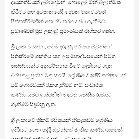
දායකත්වයක් ලබාදෙමින්, ෆොලෝ-ඔන් බලාත්මක
කිරීමට සහ අවසානයේදී දෙවන වතාවටවත්
පිත්තකිරීමකින් තොරව තරගය ජය ගැනීමට
ප්‍රමාණවත් මුළු ලකුණු ප්‍රමාණයක් රාශිකර ගත්හ.
ශ්‍රී ලංකාව සඳහා, මෙම දරුණු පරාජය ඔවුන්ගේ
පිතිකිරීමේ ශක්තිය සහ උප මහාද්වීපයෙන් පිටත
තත්ත්වයන්ට අනුවර්තනය වීමේ හැකියාව ගැන
බරපතල ප්‍රශ්න මතු කරයි. ශ්‍රේණියේ ඉතිරි තරগগෙන්
යම් ගෞරවයක් රැකගැනීමට නම්, සංචාරක
කණ්ඩායමට ඉක්මනින් නැවත ශක්තිය රැස්කර
ගැනීමට සිදුවනු ඇත.
ශ්‍රී ලංකාවේ ක්‍රිකට් රසිකයන් නිසැකවම ශ්‍රේණිය
ඉදිරියට ගෙන යද්දී ඔවුන්ගේ ජාතික කණ්ඩායමෙන්