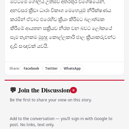
මට්ටමේ ගෝලීය උත්සව අතරතුර විශේෂයෙන්,
අනවසර ක්‍රීඩා ධාරා විකාශ මෙහෙයුම් නිරීක්ෂණය
කරමින් ඒවාට එරෙහිව ක්‍රියා කිරීමට බලාත්මක
කිරීමේ ආයතන සක්‍රියව නිරත වන බවට ලෝකයේ
සෑම තැනකම මුහුදු කොල්ලකාරී ජාල ක්‍රියාකරුවන්ට
දැඩි සංඥාවක් යවයි.
Share:
Facebook
Twitter
WhatsApp
💬 Join the Discussion
0
Be the first to share your view on this story.
Add to the conversation — you’ll sign in with Google to
post. No links, text only.