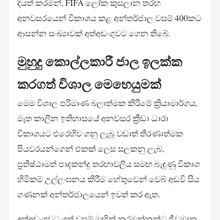
දියත් කරමින්, FIFA ලෝක කුසලාන තරඟ
අනවසරයෙන් විකාශය කළ අන්තර්ජාල වසම් 400කට
ආසන්න සංඛ්‍යාවක් අත්අඩංගුවට ගෙන තිබේ.
මුහුදු කොල්ලකාරී ජාල ඉලක්ක
කරගත් විශාල මෙහෙයුමක්
මෙම විශාල පරිමාණ බලාත්මක කිරීමේ ක්‍රියාමාර්ගය,
මෑත කාලීන ඉතිහාසයේ අනවසර ක්‍රීඩා ධාරා
විකාශයට එරෙහිව ගනු ලැබූ වඩාත් තීරණාත්මක
පියවරයන්ගෙන් එකක් ලෙස සලකනු ලැබ,
ප්‍රතිෂ්ඨාමත් පාදකන්දු තරඟාවලිය සමඟ බැඳුණු විකාශ
හිමිකම් උල්ලංඝනය කිරීම හේතුවෙන් වෙබ් අඩවි සිය
ගණනක් අන්තර්ජාලයෙන් ඉවත් කර ඇත.
අත්අඩංගුවට ගත් වසම් මඟින් නරඹන්නන්ට ජීවමාන