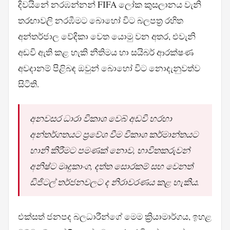
දිවයිනේ නරඹන්නන් FIFA ලෝක කුසලානය වැනි
තරඟාවලි නරඹීමට බොහෝ විට බලපත්‍ර රහිත
අන්තර්ජාල වේදිකා වෙත යොමු වන අතර, එවැනි
අඩවි ඇති කළ හැකි නීතිමය හා සයිබර් ආරක්ෂණ
අවදානම් පිළිබඳ ඔවුන් බොහෝ විට නොදැනුවත්ව
සිටිති.
අනවසර ධාරා විකාශ වෙබ් අඩවි හරහා
අන්තර්ගතයට ප්‍රවේශ වීම විකාශ කර්මාන්තයට
හානි කිරීමට පමණක් නොව, භාවිතකරුවන්
අනිෂ්ට මෘදුකාංග, දත්ත සොරකම් සහ වෙනත්
ඩිජිටල් තර්ජනවලට ද නිරාවරණය කළ හැකිය.
එක්සත් ජනපද බලධාරීන්ගේ මෙම ක්‍රියාමාර්ගය, ඉහළ