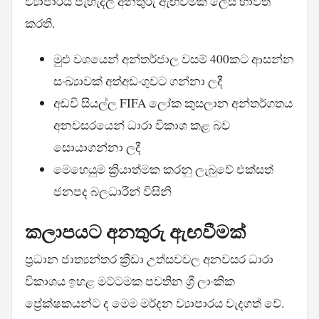
ව්‍යාපාරය පැහැදිලි අනතුරු ඇඟවීමක් ලෙස භාවිත
කරති.
මුළු වශයෙන් අන්තර්ජාල වසම් 400කට ආසන්න
සංඛ්‍යාවක් අත්අඩංගුවට ගන්නා ලදී
අඩවි සියල්ල FIFA ලෝක කුසලාන අන්තර්ගතය
අනවසරයෙන් ධාරා විකාශ කළ බව
සොයාගන්නා ලදී
මෙහෙයුම ක්‍රියාත්මක කරනු ලැබුවේ එක්සත්
ජනපද බලධාරීන් විසිනි
කලාපයට අනතුරු ඇඟවීමක්
ප්‍රධාන ජාත්‍යන්තර ක්‍රීඩා උත්සවවල අනවසර ධාරා
විකාශය ඉහළ මට්ටමක පවතින ශ්‍රී ලාංකික
ප්‍රේක්ෂකයන්ට ද මෙම මර්දන ව්‍යාපාරය වැදගත් වේ.