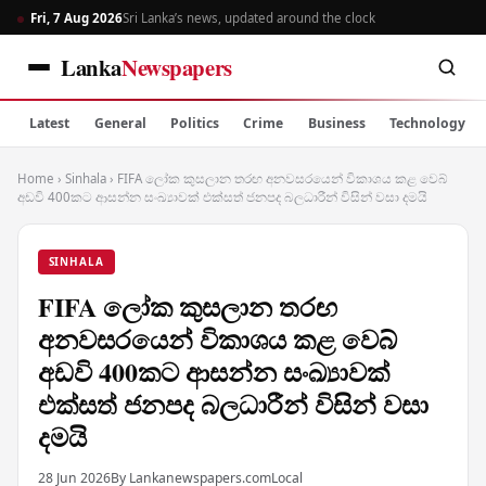
Fri, 7 Aug 2026
Sri Lanka’s news, updated around the clock
Lanka
Newspapers
Latest
General
Politics
Crime
Business
Technology
Home
›
Sinhala
›
FIFA ලෝක කුසලාන තරඟ අනවසරයෙන් විකාශය කළ වෙබ්
අඩවි 400කට ආසන්න සංඛ්‍යාවක් එක්සත් ජනපද බලධාරීන් විසින් වසා දමයි
SINHALA
FIFA ලෝක කුසලාන තරඟ
අනවසරයෙන් විකාශය කළ වෙබ්
අඩවි 400කට ආසන්න සංඛ්‍යාවක්
එක්සත් ජනපද බලධාරීන් විසින් වසා
දමයි
28 Jun 2026
By Lankanewspapers.com
Local