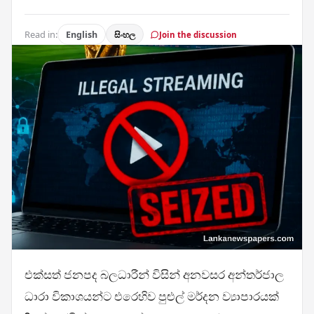
Read in:
English
සිංහල
Join the discussion
එක්සත් ජනපද බලධාරීන් විසින් අනවසර අන්තර්ජාල
ධාරා විකාශයන්ට එරෙහිව පුළුල් මර්දන ව්‍යාපාරයක්