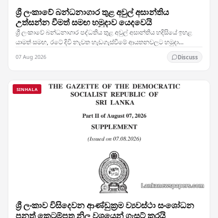
ශ්‍රී ලංකාවේ බන්ධනාගාර තුළ අවුල් අසාන්තිය
උත්සන්න වීමත් සමඟ හමුදාව යෙදවෙයි
ශ්‍රී ලංකාවේ බන්ධනාගාර පද්ධතිය තුළ අවුල් අසාන්තිය හදිසියේ ඉහළ
යාමත් සමඟ, රටේ දිවි නැවත හැඩගැස්වීමේ ආයතනවලට හමුදා
සෙබළුන් යෙදවීමට බලධාරීන් තීරණය කර ඇති බව…
07 Aug 2026
Discuss
SINHALA
ශ්‍රී ලංකාව විසිදෙවන ආණ්ඩුක්‍රම ව්‍යවස්ථා සංශෝධන
පනත් කෙටුම්පත නිල වශයෙන් ගැසට් කරයි