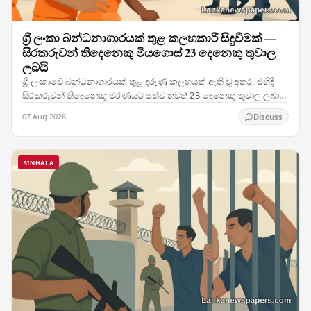
ශ්‍රී ලංකා බන්ධනාගාරයක් තුළ කලහකාරී සිදුවීමක් —
සිරකරුවන් තිදෙනෙකු මියගොස් 23 දෙනෙකු තුවාල
ලබයි
ශ්‍රී ලංකාවේ බන්ධනාගාරයක් තුළ දරුණු කලහයක් ඇති වූ අතර, එහිදී
සිරකරුවන් තිදෙනෙකු මරණයට පත්ව තවත් 23 දෙනෙකු තුවාල ලබා
ඇති මෙම සිදුවීම රටේ බන්ධනාගාර ක්‍රමය පිළිබඳ…
07 Aug 2026
Discuss
SINHALA