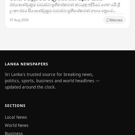
රජය ආණ්ඩුක්‍රම ව්‍යවස්ථා ප්‍රතිසංස්කරණ කටයුතු ඉදිරියට ගෙන යයි ශ්‍රී
ලංකා රජය සිය ආණ්ඩුක්‍රම ව්‍යවස්ථා ප්‍රතිසංස්කරණ න්‍යාය පත්‍රයේ
තීරණාත්මක පියවරක් තබමින්,…
07 Aug 2026
Discuss
LANKA NEWSPAPERS
Sri Lanka's trusted source for breaking news,
politics, sports, business and world headlines —
updated around the clock.
SECTIONS
Local News
World News
Business