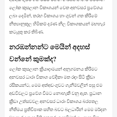
ලෝක කුසලාන විකාශයන් වෙත අනවසර ප්‍රවේශය
ලබා දෙමින්, තරඟ විකාශය හා ගුවන් ගත කිරීමේ
නීත්‍යානුකූල හිමිකම් දරණ නිල විකාශකයන් මඟහැර
කටයුතු කර තිබිණ.
නරඹන්නන්ට මෙයින් අදහස්
වන්නේ කුමක්ද?
ලෝක කුසලාන ක්‍රියාදාමයන් අනුගමනය කිරීමට
අනවසර ධාරා විකාශ වේදිකා මත රඳා සිටි ක්‍රීඩා
රසිකයන්ට, මෙම අත්අඩංගුවට ගැනීම්වලින් පසු එම
අඩවිවලට ප්‍රවේශ වීමට නොහැකි වනු ඇත. ප්‍රධාන
ක්‍රීඩා උත්සවවල අනවසර ධාරා විකාශය බරපතල
නීතිමය ප්‍රතිවිපාක සහිත බවට බලධාරීන් මෙම මර්දන