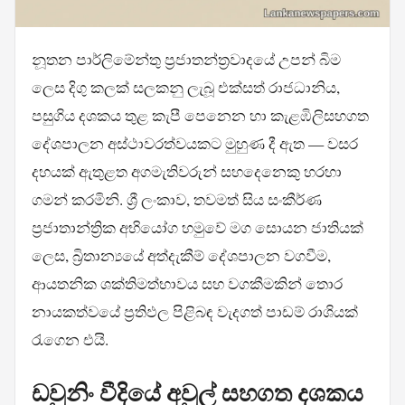
නූතන පාර්ලිමේන්තු ප්‍රජාතන්ත්‍රවාදයේ උපන් බිම
ලෙස දිගු කලක් සලකනු ලැබූ එක්සත් රාජධානිය,
පසුගිය දශකය තුළ කැපී පෙනෙන හා කැළඹිලිසහගත
දේශපාලන අස්ථාවරත්වයකට මුහුණ දී ඇත — වසර
දහයක් ඇතුළත අගමැතිවරුන් සහදෙනෙකු හරහා
ගමන් කරමිනි. ශ්‍රී ලංකාව, තවමත් සිය සංකීර්ණ
ප්‍රජාතාන්ත්‍රික අභියෝග හමුවේ මග සොයන ජාතියක්
ලෙස, බ්‍රිතාන්‍යයේ අත්දැකීම් දේශපාලන වගවීම,
ආයතනික ශක්තිමත්භාවය සහ වගකීමකින් තොර
නායකත්වයේ ප්‍රතිඵල පිළිබඳ වැදගත් පාඩම් රාශියක්
රැගෙන එයි.
ඩවුනිං වීදියේ අවුල් සහගත දශකය