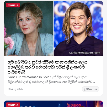
SINHALA
භූමි බෝම්බ දැනුවත් කිරීමේ තානාපතිනිය ලෙස
හොලිවුඩ් තරුව රොසමන්ඩ් පයික් ශ්‍රී ලංකාවට
පැමිණෙයි
Gone Girl සහ Woman in Gold වැනි චිත්‍රපටවලින් ලොව පුරා
පිළිගැනීමට ලක් වූ සම්මානලාභී බ්‍රිතාන්‍ය රංගන ශිල්පිනී රොසමන්ඩ්
පයික්, භූමි බෝම්බ ඉවත් කිරීමට සහ යුද්ධයේ…
08 Aug 2026
Discuss
SINHALA