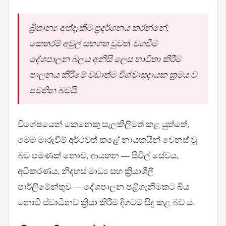
බ්‍රිතාන්‍ය අත්දැකීම ප්‍රදර්ශනය කරන්නේ,
කෙතරම් අවුල් සහගත වුවත්, වගවීම
දේශපාලන බලය අනිසි ලෙස භාවිතා කිරීම
පාලනය කිරීමේ වඩාත්ම විශ්වාසදායක ක්‍රමය ව
පවතින බවයි.
විශේෂයෙන් කෙනෙකු සැලකිලිමත් කළ යුත්තේ,
මෙම මාරුවීම් අර්ථවත් කළේ නායකයින් වෙනස් වූ
බව පමණක් නොව, ආයතන — සිවිල් සේවය,
අධිකරණය, නිදහස් මාධ්‍ය සහ ක්‍රියාශීලී
පාර්ලිමේන්තුව — දේශපාලන පළිගැනීමකට බිය
නොවී ස්වාධීනව ක්‍රියා කිරීම දිගටම සිදු කළ බව ය.