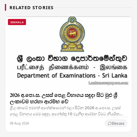
RELATED STORIES
SINHALA
2026 අ.පො.ස. උසස් පෙළ විභාගය සඳුදා සිට මුළු ශ්‍රී
ලංකාවම හරහා ආරම්භ වේ
ශ්‍රී ලංකාවේ ඉමහත් අපේක්ෂාවෙන් බලා සිටින 2026 අ.පො.ස. උසස්
පෙළ විභාගය මෙම සඳුදා, අගෝස්තු 10 වැනිදා ආරම්භ වීමට නියමිත
අතර, ජාතික තක්සේරුව සැප්තැම්බර් 5 වැනිදා…
08 Aug 2026
Discuss