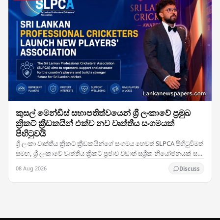
කුසල් මෙන්ඩිස් සභාපතිත්වයෙන් ශ්‍රී ලංකාවේ ප්‍රමුඛ
ක්‍රිකට් ක්‍රීඩකයින් එක්ව නව වෘත්තීය සංගමයක්
පිහිටුවයි
ශ්‍රී ලංකා වෘත්තීය ක්‍රිකට් ක්‍රීඩකයින්ගේ සංගමය හෙවත් SLPCA පිහිටුවීමත්
සමඟ, ශ්‍රී ලංකාවේ වෘත්තීය ක්‍රිකට් ප්‍රජාව වඩාත් සශ්‍රීක නියෝජනයක් සහ
සාමූහික සාකච්ඡා…
08 Aug 2026
Discuss