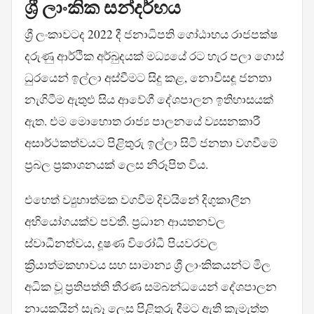
ශ්‍රී ලාංකික සන්දර්භය
ශ්‍රී ලංකාවටද 2022 දී ජනාධිපති ගෝඨාභය රාජපක්ෂ
දරුණු ආර්ථික අර්බුදයක් මධ්‍යයේ රට හැර පලා ගොස්
ධුරයෙන් ඉල්ලා අස්වීමට සිදු කළ, නොවිසඳූ ජනතා
නැගිටීම ඇතුළු සිය ආවේගී දේශපාලන ඉතිහාසයක්
ඇත. එම මොහොත රාජ්‍ය පාලනයේ ව්‍යසනකාරී
අසාර්ථකත්වයට පිළිතුරු ඉල්ලා සිටි ජනතා වගවීමේ
ප්‍රබල ප්‍රකාශනයක් ලෙස නිරූපිත විය.
එහෙත් ව්‍යුහාත්මක වගවීම දිවයිනේ දිගුකාලීන
අභියෝගයක්ව පවතී. ප්‍රධාන ආයතනවල
ස්වාධීනත්වය, දූෂණ විරෝධී පියවරවල
ක්‍රියාත්මකභාවය සහ සාමාන්‍ය ශ්‍රී ලාංකිකයන්ට මිල
අධික වූ ප්‍රතිපත්ති තීරණ සම්බන්ධයෙන් දේශපාලන
නායකයින් සැබෑ ලෙස පිළිතුරු දීමට ඇති කැමැත්ත