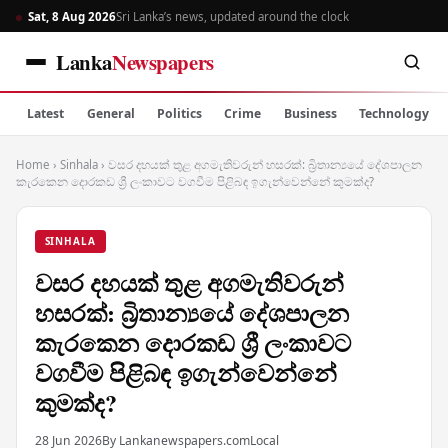
Sat, 8 Aug 2026
Sri Lanka’s news, updated around the clock
Lanka
Newspapers
Latest
General
Politics
Crime
Business
Technology
Home
›
Sinhala
›
වසර දහයක් තුළ අගමැතිවරුන් හසරක්: බ්‍රිතාන්‍යයේ දේශපාලන
කැරකෙන දොරකඩ ශ්‍රී ලංකාවට වගවීම පිළිබඳ ඉගැන්වෙන්නේ කුමක්ද?
SINHALA
වසර දහයක් තුළ අගමැතිවරුන්
හසරක්: බ්‍රිතාන්‍යයේ දේශපාලන
කැරකෙන දොරකඩ ශ්‍රී ලංකාවට
වගවීම පිළිබඳ ඉගැන්වෙන්නේ
කුමක්ද?
28 Jun 2026
By Lankanewspapers.com
Local