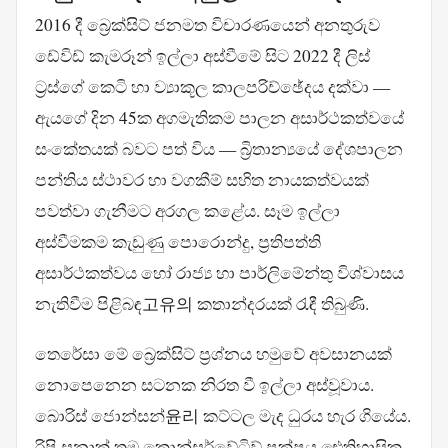
2016 දී බ්‍රෙක්සිට් ජනමත විචාරණයෙන් අනතුරුව
ඩේවිඩ් කැමරූන් ඉල්ලා අස්වීමේ සිට 2022 දී ලිස්
ට්‍රස්ගේ කෙටි හා ව්‍යාකූල කාලපරිච්ඡේදය දක්වා —
ඇයගේ දින 45ක අගමැතිකම පාලන අසාර්ථකත්වයේ
සංකේතයක් බවට පත් විය — බ්‍රිතාන්‍යයේ දේශපාලන
පන්තිය ස්ථාවර හා වගකීම් සහිත නායකත්වයක්
පවත්වා ගැනීමට අරගල කළේය. සෑම ඉල්ලා
අස්වීමකම කැඩුණු පොරොන්දු, ප්‍රතිපත්ති
අසාර්ථකත්වය හෝ රාජ්‍ය හා පාර්ලිමේන්තු විශ්වාසය
නැතිවීම පිළිබඳ고유의 කතාන්දරයක් රැඳී තිබුණි.
තෙරේසා මේ බ්‍රෙක්සිට් ප්‍රශ්නය හමුවේ අවසානයක්
නොපෙනෙන සටනක නිරත වී ඉල්ලා අස්වූවාය.
බොරිස් ජොන්සන්윤리 කට්ටල මැද ධුරය හැර ගියේය.
රිෂි සුනාක් තම කොන්සර්වේටිව් පක්ෂය ඓතිහාසික