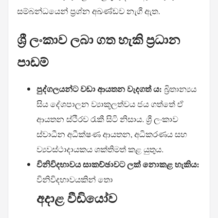
සම්බන්ධයෙන් ප්‍රශ්න අඛණ්ඩව නැගී ඇත.
ශ්‍රී ලංකාව ලබා ගත හැකි ප්‍රධාන
පාඩම්
පුද්ගලයන්ට වඩා ආයතන වැදගත් ය:
බ්‍රිතාන්‍යය
සිය දේශපාලන ව්‍යාකූලත්වය ජය ගත්තේ ඒ
ආයතන ස්ථිරව රැකී සිටි නිසාය. ශ්‍රී ලංකාව
ස්වාධීන අධීක්ෂණ ආයතන, අධිකරණය සහ
ව්‍යවස්ථාදායකය ශක්තිමත් කළ යුතුය.
විනිවිදභාවය සාකච්ඡාවට ලක් නොකළ හැකිය:
විනිවිදභාවයකින් තො
අදාළ වීඩියෝව