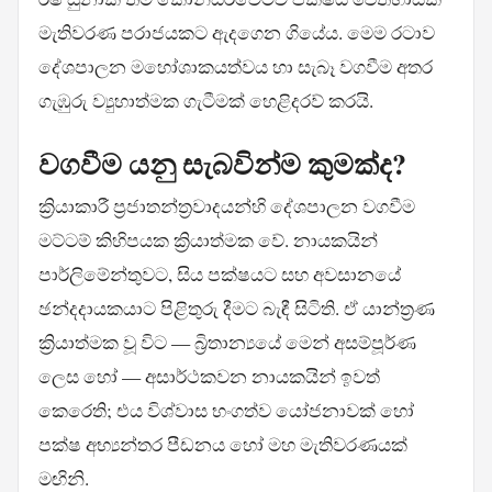
මැතිවරණ පරාජයකට ඇදගෙන ගියේය. මෙම රටාව
දේශපාලන මහෝශාකයත්වය හා සැබෑ වගවීම අතර
ගැඹුරු ව්‍යුහාත්මක ගැටීමක් හෙළිදරව් කරයි.
වගවීම යනු සැබවින්ම කුමක්ද?
ක්‍රියාකාරී ප්‍රජාතන්ත්‍රවාදයන්හි දේශපාලන වගවීම
මට්ටම් කිහිපයක ක්‍රියාත්මක වේ. නායකයින්
පාර්ලිමේන්තුවට, සිය පක්ෂයට සහ අවසානයේ
ඡන්දදායකයාට පිළිතුරු දීමට බැඳී සිටිති. ඒ යාන්ත්‍රණ
ක්‍රියාත්මක වූ විට — බ්‍රිතාන්‍යයේ මෙන් අසම්පූර්ණ
ලෙස හෝ — අසාර්ථකවන නායකයින් ඉවත්
කෙරෙති; එය විශ්වාස භංගත්ව යෝජනාවක් හෝ
පක්ෂ අභ්‍යන්තර පීඩනය හෝ මහ මැතිවරණයක්
මඟිනි.