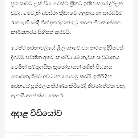
ප්‍රශංසාවට ලක් විය. ටෙස්ට් ක්‍රිකට් ඉතිහාසයේ දුර්ලභ
වුවද, මෙවැනි අවස්ථා ක්‍රීඩාවේ ගලනය හා සාරධර්ම
රැකගැනීමේදී තීන්දුකරුවන් ඉටු කරන තීරණාත්මක
කාර්යභාරය සිහිපත් කරවයි.
ටෙස්ට් තරඟාවලියේ ශ්‍රී ලංකාවේ ව්‍යාපාරය ඉදිරියටත්
දිගටම පවතින අතර, කණ්ඩායම නැවත සංවිධානය
වෙමින් සම්ප්‍රදායික ක්‍රමෝපායන් මගින් පීඩනය
ගොඩනැගීමට අවධානය යොමු කරයි. ඉතිරි දින
තරඟයේ ප්‍රතිඵලය තීරණය කිරීමේදී තීරණාත්මක වනු
ඇතැයි අපේක්ෂා කෙරේ.
අදාළ වීඩියෝව