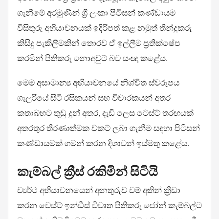
ගැනීමේ අරමුණින් ශ්‍රී ලංකා පිටිසන් කණ්ඩායම
විසිතුරු අභියාචනයක් ඉදිරිපත් කළ නමුත් තීන්දුකරු
කිසිදු පැකිලීමකින් තොරව ඒ ඉල්ලීම ප්‍රතික්ෂේප
කරමින් පිතිකරු නොඅවුට් බව සංඥා කළේය.
මෙම අසාමාන්‍ය අභියාචනයේ නිශ්චිත ස්වරූපය
ගැලරියේ සිටි රසිකයන් සහ විචාරකයන් අතර
කතාබහට තුඩු දුන් අතර, දැඩි ලෙස ට‍ෙස්ට් තරඟයක්
අතරතුර තීරණාත්මක වකට් ලබා ගැනීම සඳහා පිටිසන්
කණ්ඩායමක් ගමන් කරන දිශාවන් ඉස්මතු කළේය.
කැම්බල් ක්‍රීස් රකිමින් සිටියි
ව්‍යර්ථ අභියාචනයෙන් අනතුරුව වම් අතින් ක්‍රීඩා
කරන වෙස්ට් ඉන්ඩීස් විවෘත පිතිකරු ජෝන් කැම්බල්ට