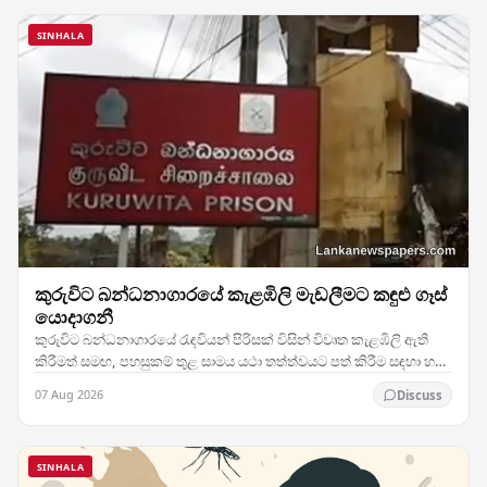
SINHALA
කුරුවිට බන්ධනාගාරයේ කැළඹිලි මැඩලීමට කඳුළු ගෑස්
යොදාගනී
කුරුවිට බන්ධනාගාරයේ රැඳවියන් පිරිසක් විසින් විවෘත කැළඹිලි ඇති
කිරීමත් සමඟ, පහසුකම් තුළ සාමය යථා තත්ත්වයට පත් කිරීම සඳහා හදිසි
මැදිහත්වීමකට ලක් කිරීමට බලධාරීන්…
07 Aug 2026
Discuss
SINHALA