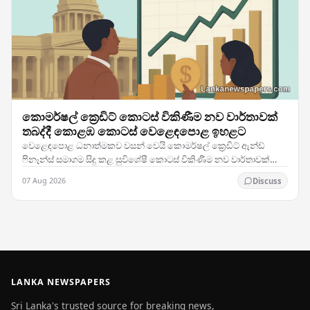
කොමර්ෂල් ක්‍රෙඩිට් කොටස් විකිණීම නව වාර්තාවක්
තබද්දී කොළඹ කොටස් වෙළෙඳපොළ ඉහළට
වෙළෙඳපොළ ධනාත්මකව වසන් වෙයි කොමර්ෂල් ක්‍රෙඩිට් ඇන්ඩ්
ෆිනෑන්ස් සමාගම සිදු කළ සුවිශේෂී කොටස් විකිණීම නව වාර්තාවක්
තබමින් ශ්‍රී ලංකා කොටස් වෙළෙඳාමට උද්දීපනයක් ලබා…
07 Aug 2026
Discuss
LANKA NEWSPAPERS
Sri Lanka's trusted source for breaking news,