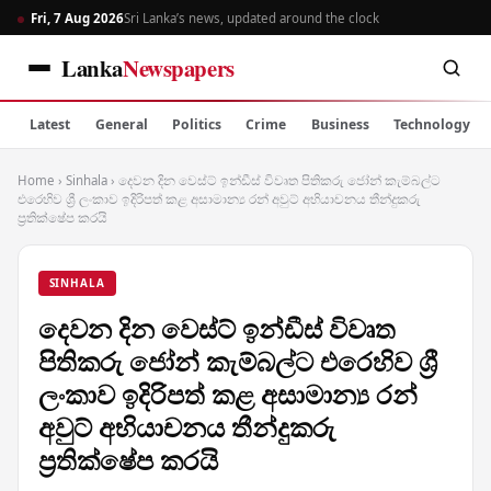
Fri, 7 Aug 2026
Sri Lanka’s news, updated around the clock
Lanka
Newspapers
Latest
General
Politics
Crime
Business
Technology
Home
›
Sinhala
›
දෙවන දින වෙස්ට් ඉන්ඩීස් විවෘත පිතිකරු ජෝන් කැම්බල්ට
එරෙහිව ශ්‍රී ලංකාව ඉදිරිපත් කළ අසාමාන්‍ය රන් අවුට් අභියාචනය තීන්දුකරු
ප්‍රතික්ෂේප කරයි
SINHALA
දෙවන දින වෙස්ට් ඉන්ඩීස් විවෘත
පිතිකරු ජෝන් කැම්බල්ට එරෙහිව ශ්‍රී
ලංකාව ඉදිරිපත් කළ අසාමාන්‍ය රන්
අවුට් අභියාචනය තීන්දුකරු
ප්‍රතික්ෂේප කරයි