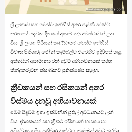
ශ්‍රී ලංකාව සහ වෙස්ට් ඉන්ඩීස් අතර පැවති ටෙස්ට්
තරඟයේ දෙවන දිනයේ අසාමාන්‍ය අවස්ථාවක් උදා
විය. ශ්‍රී ලංකා පිටිසන් කණ්ඩායම වෙස්ට් ඉන්ඩීස්
විවෘත පිතිකරු ජෝන් කැම්බල්ට එරෙහිව ඉදිරිපත් කළ
අතිශයින් අසාමාන්‍ය රන් අවුට් අභියාචනයක් තරඟ
තීන්දුකරුවන් ක්ෂණිකව ප්‍රතික්ෂේප කළහ.
ක්‍රීඩකයන් සහ රසිකයන් අතර
විස්මය දනවූ අභියාචනයක්
මෙම සිදුවීම ඉතා ඉක්මනින් පුළුල් අවධානයට ලක්
විය. දර්ශකයන් සහ ක්‍රිකට් රසිකයන් හාස්‍යය හා
අවිශ්වාසය මිශ්‍ර ප්‍රතිචාර දැක්වූහ. කැම්බල් අවුට් කරවා