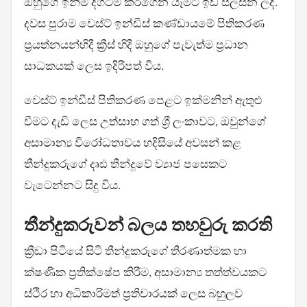
ඔහුගේ ඉනිම දිගටම කරගෙන යෑමට ඉඩ සලසන ලදී.
දවස පුරාම වෙස්ට් ඉන්ඩීස් කණ්ඩායමේ පිතිකරණ
ප්‍රයත්නයන්හිදී ක්‍රීස් හිදී ඔහුගේ පැවැත්ම ප්‍රධාන
සාධකයක් ලෙස ඉදිරිපත් විය.
වෙස්ට් ඉන්ඩීස් පිතිකරණ පෙළට ඉක්මනින් ඇතුළු
වීමට දැඩි ලෙස උත්සාහ ගත් ශ්‍රී ලංකාවට, ඔවුන්ගේ
අසාමාන්‍ය විරෝධතාවය හදිසියේ අවසන් කළ
තීන්දුකරුගේ දෘඪ තීන්දුවේ ව්‍යාජ පසෙකට
වැටෙන්නට සිදු විය.
තීන්දුකරුවන් බලය තහවුරු කරති
ක්‍රීඩා පිටියේ සිටි තීන්දුකරුගේ තීරණාත්මක හා
ක්ෂණික ප්‍රතික්ෂේප කිරීම, අසාමාන්‍ය තත්ත්වයකට
ස්ථිර හා අධිකාරිමත් ප්‍රතිචාරයක් ලෙස බහුලව