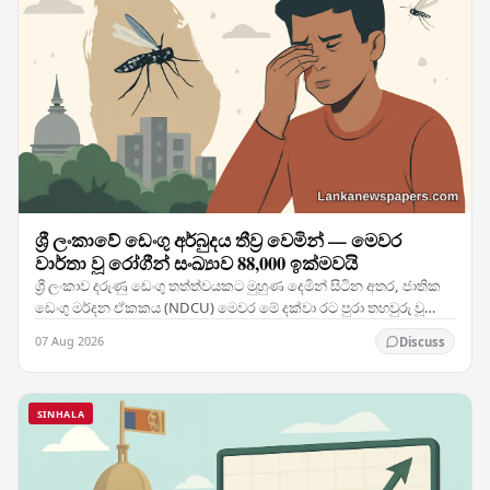
ශ්‍රී ලංකාවේ ඩෙංගු අර්බුදය තීව්‍ර වෙමින් — මෙවර
වාර්තා වූ රෝගීන් සංඛ්‍යාව 88,000 ඉක්මවයි
ශ්‍රී ලංකාව දරුණු ඩෙංගු තත්ත්වයකට මුහුණ දෙමින් සිටින අතර, ජාතික
ඩෙංගු මර්දන ඒකකය (NDCU) මෙවර මේ දක්වා රට පුරා තහවුරු වූ
රෝගීන් 88,088 දෙනෙකු සහ මරණ 63ක් වාර්තා…
07 Aug 2026
Discuss
SINHALA