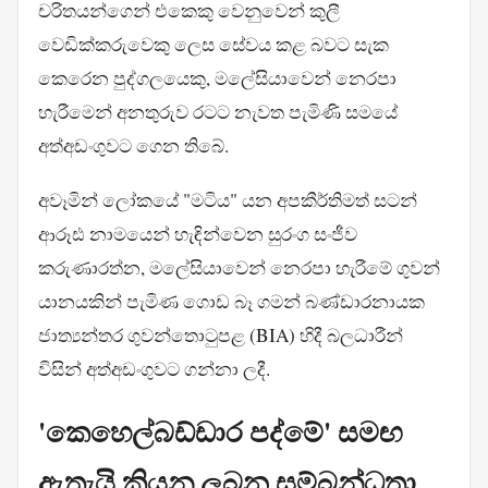
චරිතයන්ගෙන් එකෙකු වෙනුවෙන් කුලී
වෙඩික්කරුවෙකු ලෙස සේවය කළ බවට සැක
කෙරෙන පුද්ගලයෙකු, මලේසියාවෙන් නෙරපා
හැරීමෙන් අනතුරුව රටට නැවත පැමිණි සමයේ
අත්අඩංගුවට ගෙන තිබේ.
අවෑමින් ලෝකයේ "මටිය" යන අපකීර්තිමත් සටන්
ආරූඪ නාමයෙන් හැඳින්වෙන සුරංග සංජීව
කරුණාරත්න, මලේසියාවෙන් නෙරපා හැරීමේ ගුවන්
යානයකින් පැමිණ ගොඩ බෑ ගමන් බණ්ඩාරනායක
ජාත්‍යන්තර ගුවන්තොටුපළ (BIA) හිදී බලධාරීන්
විසින් අත්අඩංගුවට ගන්නා ලදී.
'කෙහෙල්බඩ්ඩාර පද්මේ' සමඟ
ඇතැයි කියනු ලබන සම්බන්ධතා