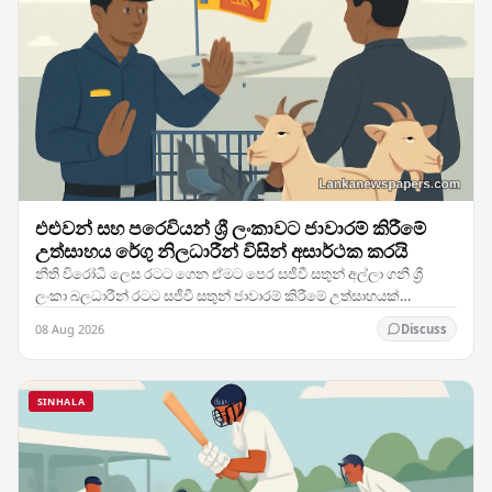
එළුවන් සහ පරෙවියන් ශ්‍රී ලංකාවට ජාවාරම් කිරීමේ
උත්සාහය රේගු නිලධාරීන් විසින් අසාර්ථක කරයි
නීති විරෝධී ලෙස රටට ගෙන ඒමට පෙර සජීවී සතුන් අල්ලා ගනී ශ්‍රී
ලංකා බලධාරීන් රටට සජීවී සතුන් ජාවාරම් කිරීමේ උත්සාහයක්
සාර්ථකව වැළැක්වීමට සමත් වූ අතර, දේශ සීමාව…
08 Aug 2026
Discuss
SINHALA