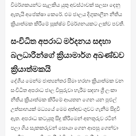
විමර්ශකයන්ට සැලකිය යුතු අවස්ථාවක් සලසා දෙනු
ඇතැයි අපේක්ෂා කෙරේ. එම ජාලය දිගුකාලීන නීතිය
ක්‍රියාත්මක කිරීමේ සූක්ෂ්ම විමර්ශනයකට ලක්ව පවතී.
සංවිධිත අපරාධ මර්දනය සඳහා
බලධාරීන්ගේ ක්‍රියාමාර්ග අඛණ්ඩව
ක්‍රියාත්මකයි
දේශීය මෙන්ම ජාත්‍යන්තර සීමා හරහා ක්‍රියාත්මක වන
සංවිධිත අපරාධ ජාල විසුරුවා හැරීම සඳහා ශ්‍රී ලංකා
නීතිය ක්‍රියාත්මක කිරීමේ ආයතන ගෙන යන පුළුල්
උත්සාහයක් මධ්‍යයේ මෙම අත්අඩංගුවට ගැනීම සිදුවී
ඇත. අපරාධ කටයුතු සිදු කිරීමෙන් අනතුරුව රටින්
පලා ගිය සැකකරුවන් සොයා ගෙන ආපසු ගෙන්වා