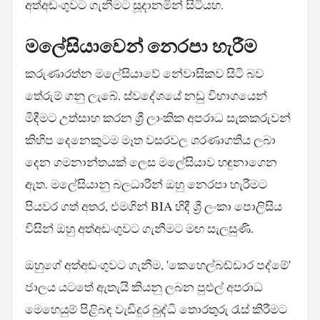
අත්අඩංගුවට ගැනීමට සූදානමින් සිටියහ.
මලේසියාවෙන් නෙරපා හැරීම
කරුණාරත්න මලේසියාවේ නේවාසිකව සිටි බව
තේරුම් ගනු ලැබේ. ස්වදේශයේ නඩු විභාගයෙන්
මිදීමට උත්සාහ කරන ශ්‍රී ලාංකික අපරාධ සැකකරුවන්
කිහිප දෙනෙකුටම මෑත වසරවල ශරණාගතිය ලබා
දෙන ගමනාන්තයක් ලෙස මලේසියාව හඳුනාගෙන
ඇත. මලේසියානු බලධාරීන් ඔහු නෙරපා හැරීමට
පියවර ගත් අතර, එමගින් BIA හිදී ශ්‍රී ලංකා පොලිසිය
විසින් ඔහු අත්අඩංගුවට ගැනීමට මඟ සැලසුණි.
ඔහුගේ අත්අඩංගුවට ගැනීම, 'කෙහෙල්බඩ්ඩාර පද්මේ'
ජාලය යටතේ ඇතැයි කියනු ලබන පුළුල් අපරාධ
මෙහෙයුම් පිළිබඳ වැඩිදුර බුද්ධි තොරතුරු රැස් කිරීමට