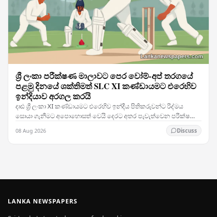
ශ්‍රී ලංකා පරීක්ෂණ මාලාවට පෙර වෝම්-අප් තරගයේ
පළමු දිනයේ ශක්තිමත් SLC XI කණ්ඩායමට එරෙහිව
ඉන්දියාව අරගල කරයි
දෘඪ ශ්‍රී ලංකා XI කණ්ඩායමට එරෙහිව ඉන්දීය පිතිකරුවන්ට රිද්මය
සොයා ගැනීමට අපොහොසත් වෙයි දෙරට අතර පැවැත්වෙන පරීක්ෂණ
තරග දෙකේ මාලාවට පෙර SLC XI කණ්ඩායම දිරිමත් හා…
08 Aug 2026
Discuss
LANKA NEWSPAPERS