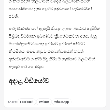
ගැනීම සඳහා නිලධාරීන් විදේශ බලධාරීන් සමඟ
සහයෝගිතාව ලබා ගැනීම ක්‍රමයෙන් වැඩිවෙමින්
පවතී.
කරුණාරත්නගේ ඇතැයි කියනු ලබන අපරාධ හැසිරීම
පිළිබඳ විමර්ශන අඛණ්ඩව ක්‍රියාත්මකවන අතර, ඔහු
මහේස්ත්‍රාත්වරයෙකු ඉදිරියට ඉදිරිපත් කිරීමට
නියමිතය. මෙම නඩුව සම්බන්ධයෙන් තවත්
අත්අඩංගුවට ගැනීම් සිදු කිරීමේ හැකියාව බලධාරීන්
බැහැර කර නොමැත.
අදාළ වීඩියෝව
Share:
Facebook
Twitter
WhatsApp