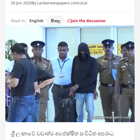
26 Jun 2026
By Lankanewspapers.com
Local
Read in:
English
සිංහල
Join the discussion
ශ්‍රී ලංකාවේ වඩාත්ම අපේක්ෂිත සංවිධිත අපරාධ