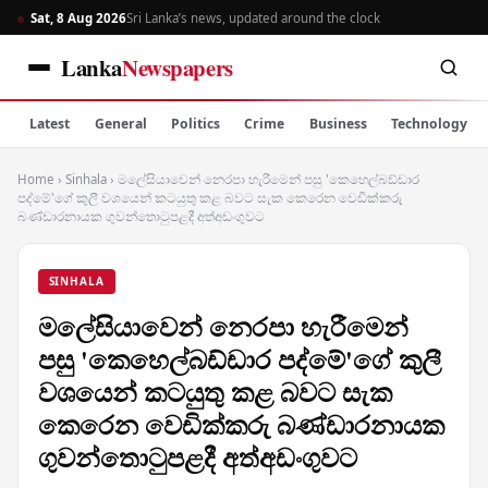
Sat, 8 Aug 2026
Sri Lanka’s news, updated around the clock
Lanka
Newspapers
Latest
General
Politics
Crime
Business
Technology
Home
›
Sinhala
›
මලේසියාවෙන් නෙරපා හැරීමෙන් පසු 'කෙහෙල්බඩ්ඩාර
පද්මේ'ගේ කුලී වශයෙන් කටයුතු කළ බවට සැක කෙරෙන වෙඩික්කරු
බණ්ඩාරනායක ගුවන්තොටුපළදී අත්අඩංගුවට
SINHALA
මලේසියාවෙන් නෙරපා හැරීමෙන්
පසු 'කෙහෙල්බඩ්ඩාර පද්මේ'ගේ කුලී
වශයෙන් කටයුතු කළ බවට සැක
කෙරෙන වෙඩික්කරු බණ්ඩාරනායක
ගුවන්තොටුපළදී අත්අඩංගුවට