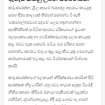
කරුණාරත්න, ශ්‍රී ලංකාවේ බරපතල අපරාධ කටයුතු
සමඟ දීර්ඝ කාලයක් තිස්සේ සම්බන්ධ වී ඇති
'කෙහෙල්බඩ්ඩාර පද්මේ' ලෙස හඳුනාගන්නා
අපකීර්තිමත් සංවිධිත අපරාධ චරිතයාගේ ප්‍රධාන
බලදායකයෙකු හා වෙඩික්කරුවෙකු ලෙස කටයුතු
කළ බවට සැක කෙරේ. මටිය, එම චරිතය සමඟ
සම්බන්ධ අපරාධ ජාලය තුළ සැලකිය යුතු මෙහෙයුම්
කාර්යභාරයක් ඉටු කළ බව විමර්ශකයන් විශ්වාස
කරයි.
කරුණාරත්නගේ චලනයන් නිරීක්ෂණය කරමින් සිටි
ආරක්ෂක නිලධාරීන්, ඔහු රටට නැවත ඇතුළු වීමේදී
නීතිය අතරමං කිරීමේ ඕනෑම හැකියාවක් වළක්වා
ගනිමින්, ගුවන්තොටුපළ හිදී ඔහු ගොඩ බෑ ගමන්