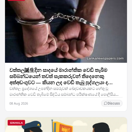
වත්තල誕生දින සාදයේ මාරාන්තික වෙඩි තැබීම
සම්බන්ධයෙන් තවත් සැකකරුවන් තිදෙනෙකු
අත්අඩංගුවට — කියන ලද වෙඩි තැබූ පුද්ගලයා ද
ඇතුළත්ව
වත්තල ප්‍රදේශයේ උපන්දින සමරුවක් ඛේදවාචකයකට හේතු වූ
මාරාන්තික වෙඩි තැබීමේ සිද්ධිය සම්බන්ධ පරීක්ෂණයේ දී පොලිසිය
සැලකිය යුතු ජයග්‍රහණයක් ලබා ගෙන ඇති අතර, දැන්…
08 Aug 2026
Discuss
SINHALA