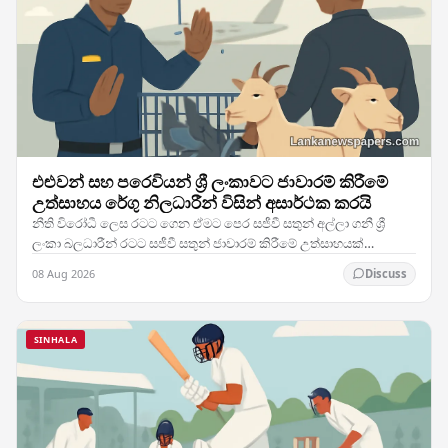
එළුවන් සහ පරෙවියන් ශ්‍රී ලංකාවට ජාවාරම් කිරීමේ
උත්සාහය රේගු නිලධාරීන් විසින් අසාර්ථක කරයි
නීති විරෝධී ලෙස රටට ගෙන ඒමට පෙර සජීවී සතුන් අල්ලා ගනී ශ්‍රී
ලංකා බලධාරීන් රටට සජීවී සතුන් ජාවාරම් කිරීමේ උත්සාහයක්
සාර්ථකව වැළැක්වීමට සමත් වූ අතර, දේශ සීමාව…
08 Aug 2026
Discuss
SINHALA