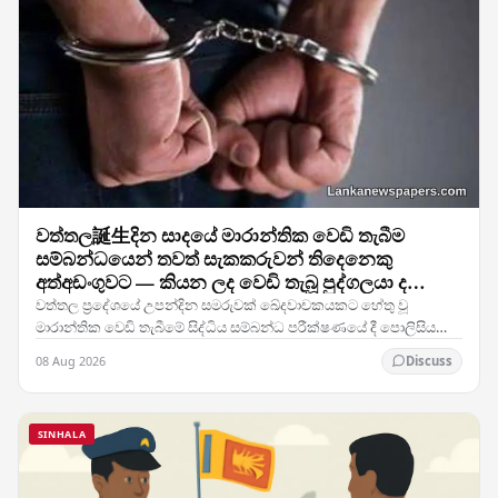
වත්තල誕生දින සාදයේ මාරාන්තික වෙඩි තැබීම
සම්බන්ධයෙන් තවත් සැකකරුවන් තිදෙනෙකු
අත්අඩංගුවට — කියන ලද වෙඩි තැබූ පුද්ගලයා ද
ඇතුළත්ව
වත්තල ප්‍රදේශයේ උපන්දින සමරුවක් ඛේදවාචකයකට හේතු වූ
මාරාන්තික වෙඩි තැබීමේ සිද්ධිය සම්බන්ධ පරීක්ෂණයේ දී පොලිසිය
සැලකිය යුතු ජයග්‍රහණයක් ලබා ගෙන ඇති අතර, දැන්…
08 Aug 2026
Discuss
SINHALA