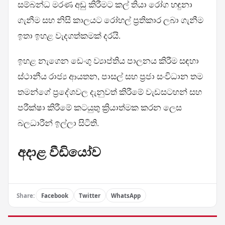
සම්බන්ධ මරණ අඩු කිරීමට කල් තියා රෝග හඳුනා
ගැනීම සහ නිසි කාලයට රෝහල් ප්‍රතිකාර ලබා ගැනීම
ඉතා ඉහළ වැදගත්කමක් දරයි.
ඉහළ නැගෙන ඩෙංගු ව්‍යාප්තිය පාලනය කිරීම සඳහා
ස්ථානීය රාජ්‍ය ආයතන, පාසල් සහ ප්‍රජා සංවිධාන තම
තමන්ගේ ප්‍රදේශවල දැනුවත් කිරීමේ වැඩසටහන් සහ
පරීක්ෂා කිරීමේ කටයුතු ක්‍රියාත්මක කරන ලෙස
බලධාරීන් ඉල්ලා සිටිති.
අදාළ වීඩියෝව
Share:
Facebook
Twitter
WhatsApp