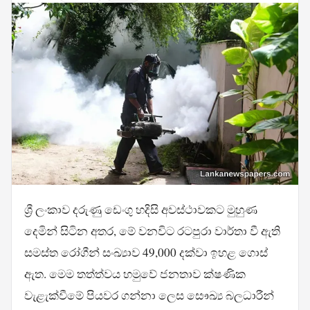
ශ්‍රී ලංකාව දරුණු ඩෙංගු හදිසි අවස්ථාවකට මුහුණ
දෙමින් සිටින අතර, මේ වනවිට රටපුරා වාර්තා වී ඇති
සමස්ත රෝගීන් සංඛ්‍යාව 49,000 දක්වා ඉහළ ගොස්
ඇත. මෙම තත්ත්වය හමුවේ ජනතාව ක්ෂණික
වැළැක්වීමේ පියවර ගන්නා ලෙස සෞඛ්‍ය බලධාරීන්