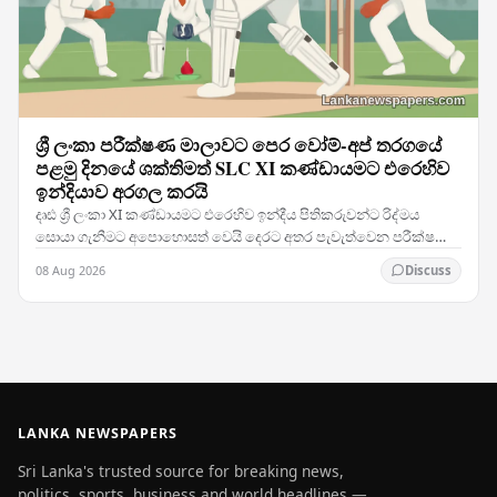
ශ්‍රී ලංකා පරීක්ෂණ මාලාවට පෙර වෝම්-අප් තරගයේ
පළමු දිනයේ ශක්තිමත් SLC XI කණ්ඩායමට එරෙහිව
ඉන්දියාව අරගල කරයි
දෘඪ ශ්‍රී ලංකා XI කණ්ඩායමට එරෙහිව ඉන්දීය පිතිකරුවන්ට රිද්මය
සොයා ගැනීමට අපොහොසත් වෙයි දෙරට අතර පැවැත්වෙන පරීක්ෂණ
තරග දෙකේ මාලාවට පෙර SLC XI කණ්ඩායම දිරිමත් හා…
08 Aug 2026
Discuss
LANKA NEWSPAPERS
Sri Lanka's trusted source for breaking news,
politics, sports, business and world headlines —