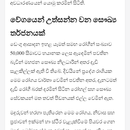
අවධාරණයෙන් යොමු කරමින් සිටිති.
වේගයෙන් උත්සන්න වන සෞඛ්‍ය
තර්ජනයක්
ඩෙංගු ආසාදන ඉහළ යෑමත් සමඟ රෝගීන් සංඛ්‍යාව
50,000 සීමාවට භයානක ලෙස ඈඳෙමින් පවතින
බැවින් මහජන සෞඛ්‍ය නිලධාරීන් අතර දැඩි
සැලකිල්ලක් ඇති වී තිබේ. දිවයිනේ ප්‍රදේශ රාශියක
මෙම රෝගය වාර්තා වෙමින් පවතින අතර, දැනටමත්
දැඩි රෝගී බරක් දරමින් සිටින රෝහල් සහ සෞඛ්‍ය
සේවකයන් මත තවත් පීඩනයක් එල්ල වෙමින් ඇත.
මදුරුවන් හරහා පැතිරෙන මෙම රෝගය, නිවාස සහ
ප්‍රජාවන් ඉක්මන් හා ස්ථිර වැළැක්වීමේ පියවර ගෙන