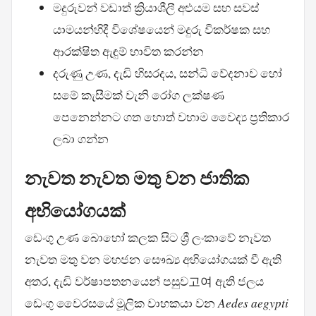
මදුරුවන් වඩාත් ක්‍රියාශීලී අළුයම සහ සවස්
යාමයන්හිදී විශේෂයෙන් මදුරු විකර්ෂක සහ
ආරක්ෂිත ඇඳුම් භාවිත කරන්න
දරුණු උණ, දැඩි හිසරදය, සන්ධි වේදනාව හෝ
සමේ කැසීමක් වැනි රෝග ලක්ෂණ
පෙනෙන්නට ගත හොත් වහාම වෛද්‍ය ප්‍රතිකාර
ලබා ගන්න
නැවත නැවත මතු වන ජාතික
අභියෝගයක්
ඩෙංගු උණ බොහෝ කලක සිට ශ්‍රී ලංකාවේ නැවත
නැවත මතු වන මහජන සෞඛ්‍ය අභියෝගයක් වී ඇති
අතර, දැඩි වර්ෂාපතනයෙන් පසුව고여 ඇති ජලය
ඩෙංගු වෛරසයේ මූලික වාහකයා වන
Aedes aegypti