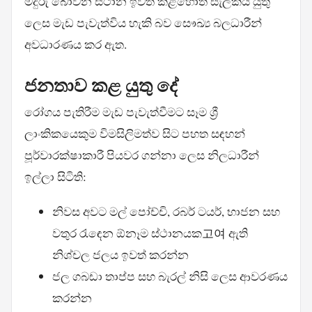
මදුරු බෝවන ස්ථාන ඉවත් කළහොත් සැලකිය යුතු
ලෙස මැඩ පැවැත්විය හැකි බව සෞඛ්‍ය බලධාරීන්
අවධාරණය කර ඇත.
ජනතාව කළ යුතු දේ
රෝගය පැතිරීම මැඩ පැවැත්වීමට සෑම ශ්‍රී
ලාංකිකයෙකුම විමසිලිමත්ව සිට පහත සඳහන්
පූර්වාරක්ෂාකාරී පියවර ගන්නා ලෙස නිලධාරීන්
ඉල්ලා සිටිති:
නිවස අවට මල් පෝච්චි, රබර් ටයර්, භාජන සහ
වතුර රැඳෙන ඕනෑම ස්ථානයක고여 ඇති
නිශ්චල ජලය ඉවත් කරන්න
ජල ගබඩා තාප්ප සහ බැරල් නිසි ලෙස ආවරණය
කරන්න