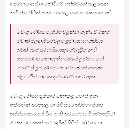
මදුරුවාට ආදර්ශ බෝවීමේ තත්ත්වයක් සැලසෙන
බැවින් රෝගීන් සංඛ්‍යාව ඉහළ යෑම සාමාන්‍ය දෙයකි.
ඩෙංගු රෝගය පැතිරීම වළක්වා ගැනීමේ එකම
වඩාත් ඵලදායී මෙවලම ප්‍රජා සහභාගිත්වය
බවත්, සෑම පුරවැසියෙකුගේම ක්‍රියාකාරී
සහයෝගය නොමැතිව රජයේ උත්සාහයන්
පමණක් ප්‍රමාණවත් නොවන බවත් සෞඛ්‍ය
බලධාරීන් නැවත අවධාරණය කර ඇත.
ඩෙංගු රෝගය ප්‍රතිකාර නොකළ හොත් ඉතා
ඉක්මනින් බරපතල හා ජීවිතයට තර්ජනාත්මක
තත්ත්වයකට පත් විය හැකි බව වෛද්‍ය විශේෂඥයින්
ජනතාවට මතක් කර දෙමින් සිටිති. රෝගය හා