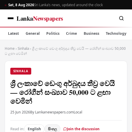
Sat, 8 Aug 2026
Sri Lanka’s news, updated around the clock
Lanka
Newspapers
Latest
General
Politics
Crime
Business
Technology
Home
›
Sinhala
›
ශ්‍රී ලංකාවේ ඩෙංගු අර්බුදය තීව්‍ර වෙයි — රෝගීන් සංඛ්‍යාව 50,000
ට ළඟා වෙමින්
SINHALA
ශ්‍රී ලංකාවේ ඩෙංගු අර්බුදය තීව්‍ර වෙයි
— රෝගීන් සංඛ්‍යාව 50,000 ට ළඟා
වෙමින්
25 Jun 2026
By Lankanewspapers.com
Local
Read in:
English
සිංහල
Join the discussion