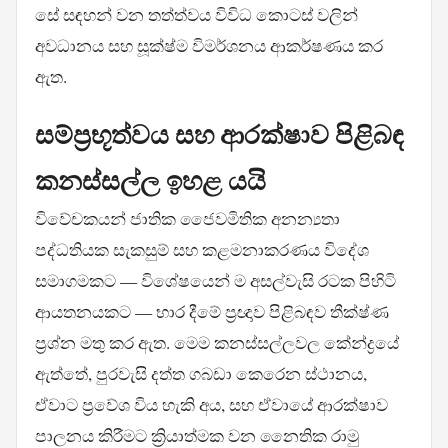
සේ සඳහන් වන තත්ත්වය විවිධ කොටස් වලින්
අවධානය සහ සූක්ෂ්ම විමර්ශනය ආකර්ෂණය කර
ඇත.
සම්ප්‍රභූත්වය සහ ආරක්ෂාව පිළිබඳ
කනස්සල්ල ඉහළ යයි
විවේචකයන් ජාතික ජෛවමිතික අනන්‍යතා
පද්ධතියක සැකසුම් සහ කළමනාකරණය විදේශ
සමාගමකට — විශේෂයෙන් ම අසල්වැසි රටක පිහිටි
ආයතනයකට — භාර දීමේ ප්‍රඥාව පිළිබඳව තීක්ෂ්ණ
ප්‍රශ්න මතු කර ඇත. මෙම කනස්සල්ලවල කේන්ද්‍රයේ
ඇත්තේ, පුරවැසි දත්ත ගබඩා කෙරෙන ස්ථානය,
ඒවාට ප්‍රවේශ විය හැකි අය, සහ ඒවායේ ආරක්ෂාව
පාලනය කිරීමට ක්‍රියාත්මක වන නෛතික රාමු