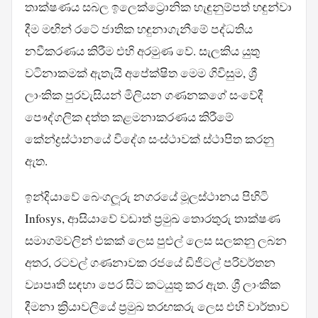
තාක්ෂණය සබල ඉලෙක්ට්‍රොනික හැඳුනුම්පත් හඳුන්වා
දීම මඟින් රටේ ජාතික හඳුනාගැනීමේ පද්ධතිය
නවීකරණය කිරීම එහි අරමුණ වේ. සැලකිය යුතු
වටිනාකමක් ඇතැයි අපේක්ෂිත මෙම ගිවිසුම, ශ්‍රී
ලාංකික පුරවැසියන් මිලියන ගණනකගේ සංවේදී
පෞද්ගලික දත්ත කළමනාකරණය කිරීමේ
කේන්ද්‍රස්ථානයේ විදේශ සංස්ථාවක් ස්ථාපිත කරනු
ඇත.
ඉන්දියාවේ බෙංගලූරු නගරයේ මූලස්ථානය පිහිටි
Infosys, ආසියාවේ වඩාත් ප්‍රමුඛ තොරතුරු තාක්ෂණ
සමාගම්වලින් එකක් ලෙස පුළුල් ලෙස සලකනු ලබන
අතර, රටවල් ගණනාවක රජයේ ඩිජිටල් පරිවර්තන
ව්‍යාපෘති සඳහා පෙර සිට කටයුතු කර ඇත. ශ්‍රී ලාංකික
දීමනා ක්‍රියාවලියේ ප්‍රමුඛ තරඟකරු ලෙස එහි වාර්තාව