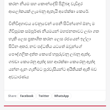
කරන නියම සහ කොන්දේසි පිළිබඳ වැඩිදුර
ආලෝකයක් ලැබෙනු ඇතැයි අපේක්ෂා කෙරේ.
විනිවිදභාවය වෙනුවෙන් පෙනී සිටින්නෝ ඕනෑ ම
ගිවිසුමක සම්පූර්ණ නියමයන් මහජනතාවට ලබා ගත
හැකි ලෙස ප්‍රකාශිත කරන ලෙස රජයෙන් ඉල්ලා
සිටින අතර, නව පද්ධතිය යටතේ ඔවුන්ගේ
පෞද්ගලික දත්ත කෙසේ හසුරුවනු ලබනු ඇත්ද,
ගබඩා කෙරෙනු ඇත්ද සහ ආරක්ෂා කෙරෙනු ඇත්ද
යන්න දැන ගැනීමට පුරවැසියන්ට අයිතියක් ඇති බව
අවධාරණය
Share:
Facebook
Twitter
WhatsApp