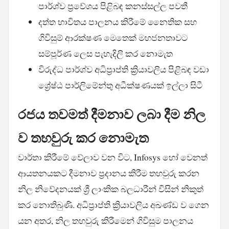
පාර්ශ්ව ප්‍රවේශය පිළිබඳ කනස්සල්ල පවතී
දත්ත භාවිතය පාලනය කිරීමේ නෛතික සහ
ගිවිසුම් ආරක්ෂණ මෙතෙක් මහජනතාවට
සම්පූර්ණ ලෙස පැහැදිලි කර නොමැත
විරුද්ධ පාර්ශ්ව අධිප්‍රාප්ති ක්‍රියාවලිය පිළිබඳ වඩා
ශ්‍රේෂ්ඨ පාර්ලිමේන්තු අධීක්ෂණයක් ඉල්ලා සිටී
රජය තවමත් දීමනාව ලබා දීම නිල
ව තහවුරු කර නොමැත
වාර්තා කිරීමේ වේලාව වන විට, Infosys හෝ වෙනත්
ආයතනයකට දීමනාව ප්‍රදානය කිරීම තහවුරු කරන
නිල නිවේදනයක් ශ්‍රී ලාංකික බලධාරීන් විසින් නිකුත්
කර නොතිබුණි. අධිප්‍රාප්ති ක්‍රියාවලිය අඛණ්ඩ ව ගෙන
යන අතර, නිල තහවුරු කිරීමෙන් ගිවිසුම පාලනය