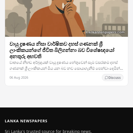
වායු දූෂණය නිසා වාර්ෂිකව දහස් ගණනක් ශ්‍රී
ලාංකිකයන්ගේ ජීවිත බිලිගන්නා බව විශේෂඥයෝ
අනතුරු අඟවති
වාතයේ නිහඬ අර්බුදයක් වායු දූෂණය හේතුවෙන් සෑම වසරකම දහස්
ගණනක් ශ්‍රී ලාංකිකයන් මිය යන බව නව සොයාගැනීම් පෙන්වා දෙමින්
දිවයිනේ සෞඛ්‍ය විශේෂඥයන් සහ පරිසර…
06 Aug 2026
Discuss
LANKA NEWSPAPERS
Sri Lanka's trusted source for breaking news,