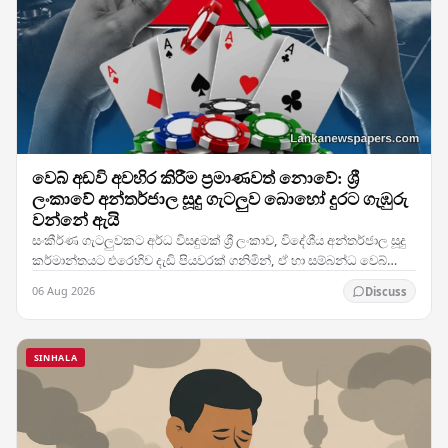
වෙබ් අඩවි අවහිර කිරීම ප්‍රමාණවත් නොවේ: ශ්‍රී
ලංකාවේ අන්තර්ජාල සූදු ගැටලුව බොහෝ දුරට ගැඹුරු
වන්නේ ඇයි
සංකීර්ණ ගැටලුවකට අර්ධ විසඳුමක් ශ්‍රී ලංකාව, විදේශීය අන්තර්ජාල සූදු
කර්මාන්තයට එරෙහිව දැඩි පියවරක් ගනිමින්, ඒ හා සම්බන්ධ වෙබ්
අඩවිවලට ප්‍රවේශය අවහිර කර ඇත.…
06 Aug 2026
Discuss
SINHALA