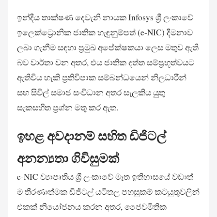
ඉන්දීය තාක්ෂණ දෙවැනි නායක Infosys ශ්‍රී ලංකාවේ
ඉලෙක්ට්‍රොනික ජාතික හැඳුනුම්පත් (e-NIC) දීමනාව
ලබා ගැනීම සඳහා ප්‍රමුඛ අපේක්ෂකයා ලෙස මතුව ඇති
බව වාර්තා වන අතර, එය ජාතික දත්ත සම්ප්‍රභූත්වයට
ඇතිවිය හැකි ප්‍රතිවිපාක සම්බන්ධයෙන් නිලධාරීන්
සහ සිවිල් සමාජ සංවිධාන අතර සැලකිය යුතු
සැකසහිත ප්‍රශ්න මතු කර ඇත.
ඉහළ අවදානම් සහිත ඩිජිටල්
අනන්‍යතා ගිවිසුමක්
e-NIC ව්‍යාපෘතිය ශ්‍රී ලංකාවේ මෑත ඉතිහාසයේ වඩාත්
ම තීරණාත්මක ඩිජිටල් යටිතල පහසුකම් කටයුතුවලින්
එකක් නියෝජනය කරන අතර, ජෛවමිතික