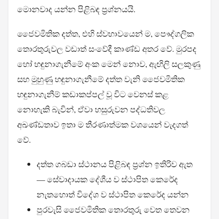
මොනවාද යන්න පිළිබඳ ප්‍රශ්නයයි.
ජෛවමිතික දත්ත, එහි ස්වභාවයෙන් ම, පෞද්ගලික
තොරතුරුවල වඩාත් සංවේදී කාණ්ඩ අතර වේ. මුරපද
හෝ හඳුනාගැනීමේ අංක මෙන් නොව, ඇඟිලි සලකුණු
සහ මුහුණු හඳුනාගැනීමේ දත්ත වැනි ජෛවමිතික
හඳුනාගැනීම් කඩාකප්පල් වූ විට වෙනස් කළ
නොහැකි බැවින්, ඒවා හසුරුවන පද්ධතිවල
අඛණ්ඩතාව ඉතා ම තීරණාත්මක වශයෙන් වැදගත්
වේ.
දත්ත ගබඩා ස්ථානය පිළිබඳ ප්‍රශ්න ඉතිරිව ඇත
— සේවාදායක දේශීය ව ස්ථාපිත කෙරේද
නැතහොත් විදේශ ව ස්ථාපිත කෙරේද යන්න
පුරවැසි ජෛවමිතික තොරතුරු වෙත තෙවන