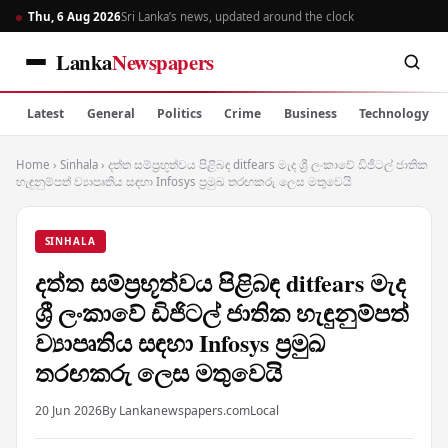
Thu, 6 Aug 2026
Sri Lanka’s news, updated around the clock
Lanka
Newspapers
Latest
General
Politics
Crime
Business
Technology
Home
›
Sinhala
›
දත්ත සම්ප්‍රභූත්වය පිළිබඳ ditfears මැද ශ්‍රී ලංකාවේ ඩිජිටල් ජාතික
හැඳුනුම්පත් ව්‍යාපෘතිය සඳහා Infosys ප්‍රමුඛ තරඟකරු ලෙස මතුවෙයි
SINHALA
දත්ත සම්ප්‍රභූත්වය පිළිබඳ ditfears මැද
ශ්‍රී ලංකාවේ ඩිජිටල් ජාතික හැඳුනුම්පත්
ව්‍යාපෘතිය සඳහා Infosys ප්‍රමුඛ
තරඟකරු ලෙස මතුවෙයි
20 Jun 2026
By Lankanewspapers.com
Local