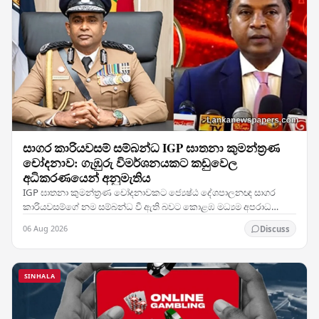
සාගර කාරියවසම් සම්බන්ධ IGP ඝාතනා කුමන්ත්‍රණ
චෝදනාව: ගැඹුරු විමර්ශනයකට කඩුවෙල
අධිකරණයෙන් අනුමැතිය
IGP ඝාතනා කුමන්ත්‍රණ චෝදනාවකට ජ්‍යෙෂ්ඨ දේශපාලනඥ සාගර
කාරියවසම්ගේ නම සම්බන්ධ වී ඇති බවට කොළඹ මධ්‍යම අපරාධ
විමර්ශන කාර්යාංශය (CCIB) ඉදිරිපත් කළ වාර්තාව සලකා බැලූ…
06 Aug 2026
Discuss
SINHALA