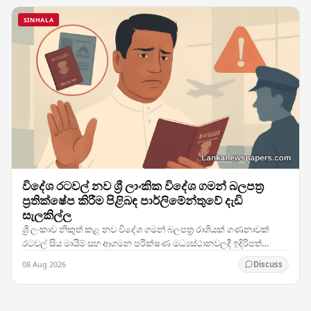
SINHALA
විදේශ රටවල් නව ශ්‍රී ලාංකික විදේශ ගමන් බලපත්‍ර
ප්‍රතික්ෂේප කිරීම පිළිබඳ පාර්ලිමේන්තුවේ දැඩි
සැලකිල්ල
ශ්‍රී ලංකාව නිකුත් කළ නව විදේශ ගමන් බලපත්‍ර රාශියක් ගණනාවක්
රටවල් සිය මායිම් සහ ආගමන පරීක්ෂණ මධ්‍යස්ථානවලදී ඉදිරිපත්
කිරීමේදී ප්‍රතික්ෂේප කරනු ලබන බවට වාර්තා…
08 Aug 2026
Discuss