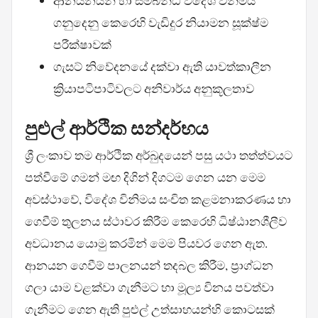
ආනයනයන් හා සම්බන්ධ විදේශ විනිමය
ගනුදෙනු කෙරෙහි වැඩිදුර නියාමන සූක්ෂ්ම
පරීක්ෂාවක්
ගැසට් නිවේදනයේ දක්වා ඇති යාවත්කාලීන
ක්‍රියාපටිපාටිවලට අනිවාර්ය අනුකූලතාව
පුළුල් ආර්ථික සන්දර්භය
ශ්‍රී ලංකාව තම ආර්ථික අර්බුදයෙන් පසු යථා තත්ත්වයට
පත්වීමේ ගමන් මඟ දිගින් දිගටම ගෙන යන මෙම
අවස්ථාවේ, විදේශ විනිමය සංචිත කළමනාකරණය හා
ගෙවීම් තුලනය ස්ථාවර කිරීම කෙරෙහි ධිෂ්ඨානශීලීව
අවධානය යොමු කරමින් මෙම පියවර ගෙන ඇත.
ආනයන ගෙවීම් පාලනයන් තදබල කිරීම, ප්‍රාග්ධන
ගලා යාම වළක්වා ගැනීමට හා මූල්‍ය විනය පවත්වා
ගැනීමට ගෙන ඇති පුළුල් උත්සාහයන්හි කොටසක්