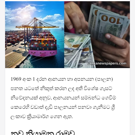
1969 අංක 1 දරන ආනයන හා අපනයන (පාලන)
පනත යටතේ නිකුත් කරන ලද අති විශේෂ ගැසට්
නිවේදනයක් අනුව, ආනයනයන් සම්බන්ධ ගෙවීම්
කෙරෙහි වඩාත් දැඩි පාලනයන් පනවා ගැනීමට ශ්‍රී
ලංකාව ක්‍රියාමාර්ග ගෙන ඇත.
නව නියාමන රාමුව