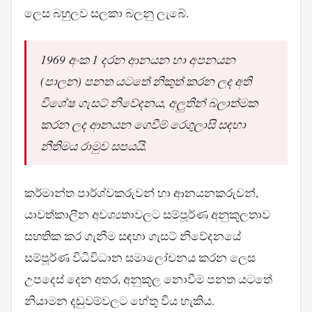
ලෙස බහුලව සලකා බලනු ලැබේ.
1969 අංක 1 දරන ආනයන හා අපනයන
(පාලන) පනත යටතේ නිකුත් කරන ලද අති
විශේෂ ගැසට් නිවේදනය, අලුතින් බලාත්මක
කරන ලද ආනයන ගෙවීම් රෙගුලාසි සඳහා
නීතිමය රාමුව සපයයි.
කර්මාන්ත පාර්ශ්වකරුවන් හා ආනයනකරුවන්,
යාවත්කාලීන අවශ්‍යතාවලට සම්පූර්ණ අනුකූලතාව
සහතික කර ගැනීම සඳහා ගැසට් නිවේදනයේ
සම්පූර්ණ විධිවිධාන සමාලෝචනය කරන ලෙස
උපදෙස් දෙන අතර, අනුකූල නොවීම පනත යටතේ
නියාමන දඬුවම්වලට හේතු විය හැකිය.