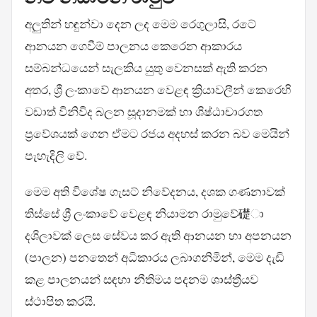
අලුතින් හඳුන්වා දෙන ලද මෙම රෙගුලාසි, රටේ
ආනයන ගෙවීම් පාලනය කෙරෙන ආකාරය
සම්බන්ධයෙන් සැලකිය යුතු වෙනසක් ඇති කරන
අතර, ශ්‍රී ලංකාවේ ආනයන වෙළඳ ක්‍රියාවලීන් කෙරෙහි
වඩාත් විනිවිද බලන සූදානමක් හා ශිෂ්ඨාචාරගත
ප්‍රවේශයක් ගෙන ඒමට රජය අදහස් කරන බව මෙයින්
පැහැදිලි වේ.
මෙම අති විශේෂ ගැසට් නිවේදනය, දශක ගණනාවක්
තිස්සේ ශ්‍රී ලංකාවේ වෙළඳ නියාමන රාමුවේ礎ා
දශිලාවක් ලෙස සේවය කර ඇති ආනයන හා අපනයන
(පාලන) පනතෙන් අධිකාරය ලබාගනිමින්, මෙම දැඩි
කළ පාලනයන් සඳහා නීතිමය පදනම ශාස්ත්‍රීයව
ස්ථාපිත කරයි.