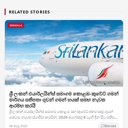
RELATED STORIES
SINHALA
ශ්‍රී ලංකන් එයාර්ලයින්ස් සමාගම කොළඹ-කුවේට් ගමන්
මාර්ගය සතිපතා ගුවන් ගමන් හයක් සමඟ නැවත
ආරම්භ කරයි
ශ්‍රී ලංකන් එයාර්ලයින්ස් සමාගම කොළඹ සහ කුවේට් අතර සෘජු ගුවන්
සේවාව නැවත ස්ථාපිත කරමින්, 2026 අගෝස්තු 8 වැනි දින සිට සතිපතා
ගුවන් ගමන් හයක් සහිතව එම මාර්ගයේ…
08 Aug 2026
Discuss