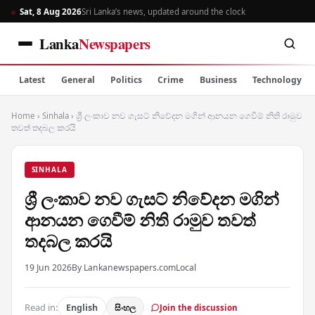
Sat, 8 Aug 2026
Sri Lanka’s news, updated around the clock
Lanka
Newspapers
Latest
General
Politics
Crime
Business
Technology
Home
›
Sinhala
›
ශ්‍රී ලංකාව නව ගැසට් නිවේදන මගින් ආනයන ගෙවීම් නිති රාමුව
තවත් තදබල කරයි
SINHALA
ශ්‍රී ලංකාව නව ගැසට් නිවේදන මගින්
ආනයන ගෙවීම් නිති රාමුව තවත්
තදබල කරයි
19 Jun 2026
By Lankanewspapers.com
Local
Read in:
English
සිංහල
Join the discussion