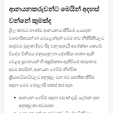
ආනයනකරුවන්ට මෙයින් අදහස්
වන්නේ කුමක්ද
ශ්‍රී ලංකාවට භාණ්ඩ ආනයනය කිරීමේ යෙදෙන
ව්‍යාපාරිකයන් හා වෙළෙන්දන් මෙම නව නීතිරීතිවලට
සෘජුවම මුහුණ දීමට සිදු වනු ඇතැයි අපේක්ෂා කෙරේ.
විදේශ විනිමය ගනුදෙනු හා දේශසීමා හරහා ඇති
වෙළඳ ප්‍රවාහයන් හි අක්‍රමිකතා ඇතිවීමේ අවදානම
අවම කරමින්, ආනයන ගෙවීම් නිශ්චිත
ක්‍රියාපටිපාටිවලට අනුකූල වන බව සහතික කිරීම
සඳහා මෙම රෙගුලාසි සකස් කර ඇත.
ආනයන ගෙවීම් සඳහා වඩාත් දැඩි ලේඛන සහ
අනුකූලතා අවශ්‍යතා