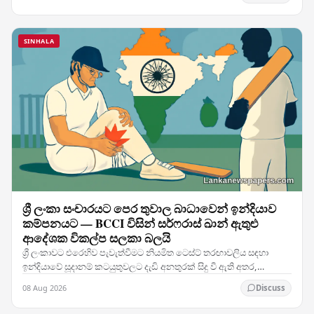
SINHALA
ශ්‍රී ලංකා සංචාරයට පෙර තුවාල බාධාවෙන් ඉන්දියාව
කම්පනයට — BCCI විසින් සර්ෆරාස් ඛාන් ඇතුළු
ආදේශක විකල්ප සලකා බලයි
ශ්‍රී ලංකාවට එරෙහිව පැවැත්වීමට නියමිත ටෙස්ට් තරඟාවලිය සඳහා
ඉන්දියාවේ සූදානම් කටයුතුවලට දැඩි අනතුරක් සිදු වී ඇති අතර,
කණ්ඩායමේ ප්‍රධාන ක්‍රීඩකයෙකුට හටගත් තුවාලය…
08 Aug 2026
Discuss