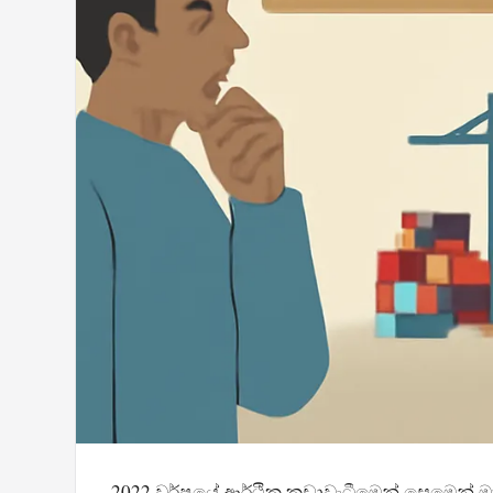
2022 වර්ෂයේ ආර්ථික කඩාවැටීමෙන් සෙමෙන් මතු