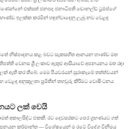
ිණෙන්නේ එක්සත් ජනපද ජනාධිපති ඩොනල්ඩ් ට්‍රම්ප්ගේ
ධ භාණ්ඩ ඉලක්ක කරමින් හඳුන්වාදෙනු ලැබූ නව වෙළඳ
වයන් යටතේ නිෂ්පාදනය කළ බවට සැකසහිත ආනයන භාණ්ඩ මත
රතිපත්ති වෙනස ශ්‍රී ලංකාව ඇතුළු ආසියාවේ අපනයනය මත රඳා
ලක් ඇති කර තිබේ. මෙම පියවරයන් සූරාකෑමේ තත්ත්වයන්
හ වෙළඳ අනුකූලතා ප්‍රමිතීන් තහවුරු කිරීමට වොෂිංටනය
ඩනයට ලක් වෙයි
ඉතාමත් අකාලසිද්ධ එකකි. රට දෙවසරකට පෙර ග්‍රහණයට ගත්
නේ අපනයන කර්මාන්ත — විශේෂයෙන් ම රටේ විදේශ විනිමය