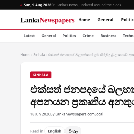
Sun, 9 Aug 2026
Sri Lanka’s news, updated around the clock
Lanka
Newspapers
Home
General
Politic
Latest
General
Politics
Crime
Business
Techn
Home
›
Sinhala
›
එක්සත් ජනපදයේ බලහත්කාර ශ්‍රම තීරුබදු ශ්‍රී ලංකාවේ 
SINHALA
එක්සත් ජනපදයේ බලහත්කාර
අපනයන ප්‍රකෘතිය අනතු
18 Jun 2026
By Lankanewspapers.com
Local
Read in:
English
සිංහල