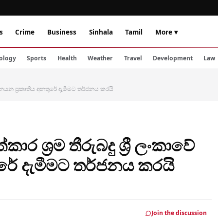
s
Crime
Business
Sinhala
Tamil
More ▾
ology
Sports
Health
Weather
Travel
Development
Law
අපනයන ප්‍රකෘතිය අනතුරේ දැමීමට තර්ජනය කරයි
 ශ්‍රම තීරුබදු ශ්‍රී ලංකාවේ
රේ දැමීමට තර්ජනය කරයි
Join the discussion