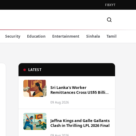
FB
X
YT
Security
Education
Entertainment
Sinhala
Tamil
LATEST
Sri Lanka's Worker
Remittances Cross US$5 Billion
Mark in First Seven Months of
2025
09 Aug 2026
Jaffna Kings and Galle Gallants
Clash in Thrilling LPL 2026 Final
09 Aug 2026