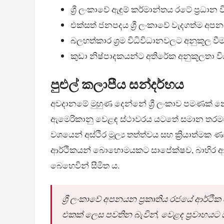
ශ්‍රී ලංකාවේ ඇඳුම් කර්මාන්තය රටේ ප්‍රධාන
එක්සත් ජනපදය ශ්‍රී ලංකාවේ වැදගත්ම 
බලහත්කාර ශ්‍රම විධිවිධානවලට අනුකූල ව
කුඩා නිෂ්පාදකයන්ට අතිරේක අනුකූලතා වි
පුළුල් කලාපීය සන්දර්භය
අවදානමේ මුහුණ දෙන්නේ ශ්‍රී ලංකාව පමණක් 
ඇමෙරිකානු වෙළඳ ස්ථාවරය යටතේ සමාන තරමට දෙ
වශයෙන් අස්ථිර මූල්‍ය තත්ත්වය සහ ක්‍රියාත්මක ණය
ආර්ථිකයන් බොහොමයකට සාපේක්ෂව, බාහිර ආර්ථ
බෙහෙවින් සීමිත ය.
ශ්‍රී ලංකාවේ අපනයන ප්‍රකෘතිය රජයේ ආර්
එකක් ලෙස පවතින බැවින්, වෙළඳ ප්‍රවාහයට