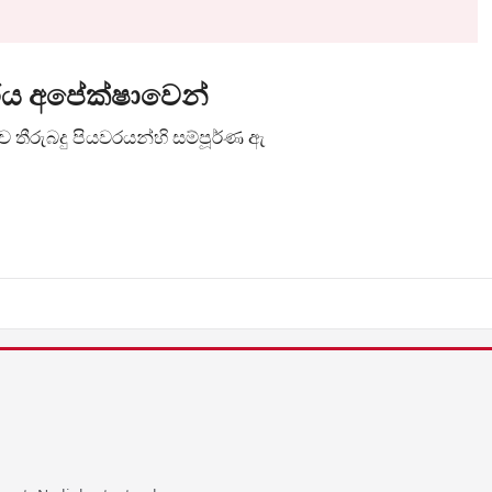
ාරය අපේක්ෂාවෙන්
තීරුබදු පියවරයන්හි සම්පූර්ණ ඇ