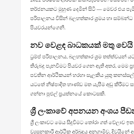
තර්ජනයකට මුහුණ දෙමින් සිටී — මෙවර එය පැම
පරිපාලනය විසින් බලහත්කාර ශ්‍රමය හා සම්බන්
පියවරයන්ගෙනි.
නව වෙළඳ බාධකයක් මතු වෙයි
ට්‍රම්ප් පරිපාලනය, බලහත්කාර ශ්‍රම තත්ත්
තීරුබදු පැනවීමට පියවර ගෙන ඇති අතර, මෙම ප්‍
පවතින ආර්ථිකයන් හරහා සැලකිය යුතු කනස්සල්
යටතේ නිෂ්පාදිත භාණ්ඩ මත යැපීම අඩු කිරීමට ස
ගන්නා පුළුල් ප්‍රයත්නයේ කොටසකි.
ශ්‍රී ලංකාවේ අපනයන අංශය පී
ශ්‍රී ලංකාවට මෙය සිදුවීමට තෝරා ගත් වේලාව 
ව්‍යසනකාරී ආර්ථික අර්බුදය අනුගාමිව, දිවයි