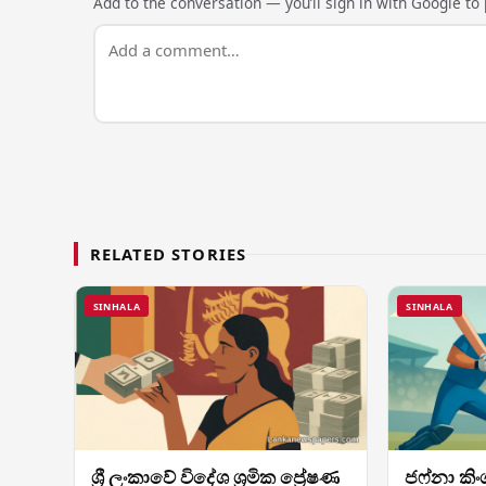
Add to the conversation — you’ll sign in with Google to p
RELATED STORIES
SINHALA
SINHALA
ශ්‍රී ලංකාවේ විදේශ ශ්‍රමික ප්‍රේෂණ
ජෆ්නා කිං