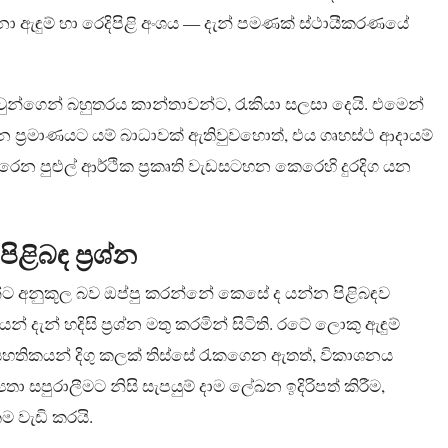
නා ඇඳුම් හා රෙදිපිළි අංශය — දැන් පමණක් ස්ථායීකරණයේ
 ඔවුන්ගෙන් බහුතරය කාන්තාවන්ට, රැකියා සලසා දෙයි. එමෙන්
්‍රමාණයට යම් බාධාවක් ඇතිවුවහොත්, එය ගෘහස්ථ ආදායම්
කෙරෙන පුළුල් ආර්ථික ප්‍රකෘති වැඩසටහන කෙරෙහි දුරදිග යන
ිබඳ ප්‍රශ්න
ිතීන්ට අනුකූල බව ඔප්පු කරන්නේ කෙසේ ද යන්න පිළිබඳව
ැන් හදිසි ප්‍රශ්න මතු කරමින් සිටිති. රටේ ලොකු ඇඳුම්
 සහතිකයන් දිගු කලක් තිස්සේ රැකගෙන ඇතත්, විකාශනය
 සපුරාලීමට නිසි සැපයුම් දාම ලේඛන ඉදිරිපත් කිරීම,
 වැඩි කරයි.