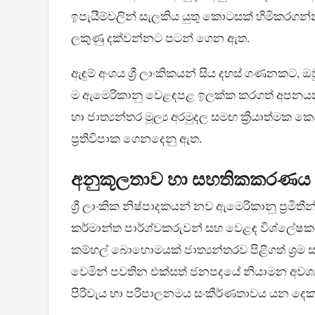
ඉපැයීම්වලින් සැලකිය යුතු කොටසක් හිමිකරගන්
ලකුණු දක්වන්නට පටන් ගෙන ඇත.
ඇඳුම් අංශය ශ්‍රී ලාංකිකයන් සිය දහස් ගණනකට,
ම ඇමෙරිකානු වෙළඳපළ ඉලක්ක කරගත් අපනයන ප
හා ජාත්‍යන්තර මූල්‍ය අරමුදල සමඟ ක්‍රියාත්මක 
ප්‍රතිවිපාක ගෙනදෙනු ඇත.
අනුකූලතාව හා සහතිකකරණය පිළ
ශ්‍රී ලාංකික නිෂ්පාදකයන් නව ඇමෙරිකානු ප්‍රම
කර්මාන්ත පාර්ශ්වකරුවන් සහ වෙළඳ විශ්ලේෂකයන් ද
කම්හල් බොහොමයක් ජාත්‍යන්තරව පිළිගත් ශ්‍රම
වෙමින් පවතින එක්සත් ජනපදයේ නියාමන අවශ්‍යතා
පිරිවැය හා පරිපාලනමය සංකීර්ණතාවය යන දෙකම