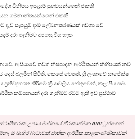
 විදේශ විනිමය ඉපැයුම් ප්‍රභවයන්ගෙන් එකකි
අපනයන ගමනාන්තයන්ගෙන් එකකි
ීමට දැඩි සැපයුම් දාම ලේඛනකරණයක් අවශ්‍ය වේ
යදම් දරා ගැනීමට අපහසු විය හැක
නොවේ. ආසියාවේ තවත් නිෂ්පාදන ආර්ථිකයන් කිහිපයක් නව
ස් බලමින් සිටිති. කෙසේ වෙතත්, ශ්‍රී ලංකාවේ සාපේක්ෂ
 ප්‍රතිව්‍යූහගත කිරීමේ ක්‍රියාවලිය හේතුවෙන්, කලාපීය සම-
ික කම්පනයන් දරා ගැනීමට රටට ඇති ඉඩ ප්‍රස්ථාව
ථික ස්ථායීකරණ උපාය මාර්ගයේ තීරණාත්මක សសුන්ගෙන්
 ඕනෑ ම බාහිර බාධාවක් ජාතික ආර්ථික කාළකණ්ණිකාවක්