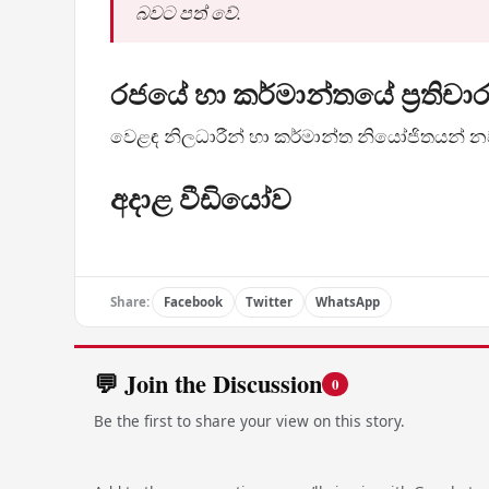
බවට පත් වේ.
රජයේ හා කර්මාන්තයේ ප්‍රතිච
වෙළඳ නිලධාරීන් හා කර්මාන්ත නියෝජිතයන් නව 
අදාළ වීඩියෝව
Share:
Facebook
Twitter
WhatsApp
💬 Join the Discussion
0
Be the first to share your view on this story.