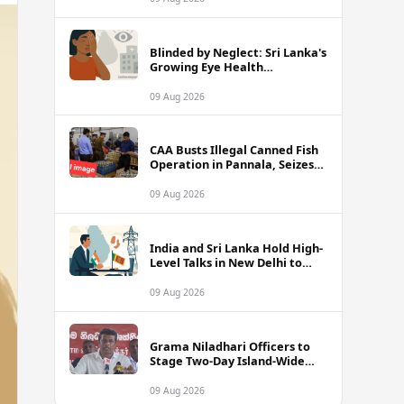
Blinded by Neglect: Sri Lanka's
Growing Eye Health
Emergency
09 Aug 2026
CAA Busts Illegal Canned Fish
Operation in Pannala, Seizes
Stock Valued at Rs. 1.5 Million
09 Aug 2026
India and Sri Lanka Hold High-
Level Talks in New Delhi to
Strengthen Energy Ties
09 Aug 2026
Grama Niladhari Officers to
Stage Two-Day Island-Wide
Sick Leave Protest
09 Aug 2026