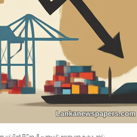
 වෙමින් සිටින ශ්‍රී ලංකාවේ අපනයන අංශය, නව