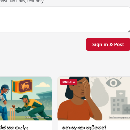
ost. No links, text only.
Sign in & Post
SINHALA
ග්ස් සහ ගාල්ල
නොසලකා හැරීමෙන්