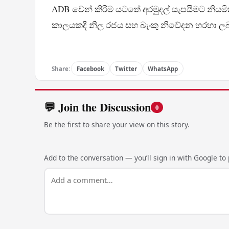
ADB වෙන් කිරීම යටතේ අරමුදල් සැපයීමට නියමිත 
කාලයකදී නිල රජය සහ බැංකු නිවේදන හරහා ලබ
Share:
Facebook
Twitter
WhatsApp
💬 Join the Discussion
0
Be the first to share your view on this story.
Add to the conversation — you’ll sign in with Google to p