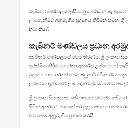
කැබිනට් මණ්ඩලය ආසියානු සංවර්ධන බැංකුවෙ
ලබාගැනීමට අනුමැතිය ප්‍රදානය කිරීමත් සමඟ, ශ්‍රී 
තබා තිබේ.
කැබිනට් මණ්ඩලය ප්‍රධාන අර
කැබිනට් මණ්ඩලයේ මෙම තීරණය, ශ්‍රී ලංකාව සිය 
සුරක්ෂිත කිරීමට ගන්නා අඛණ්ඩ උත්සාහයේ කැ
මූලස්ථානය කරගත් මෙම බහුපාර්ශ්වික ණය දෙන 
ලංකාවට දැනටමත් ලබාදෙන වැඩසටහනට තවදුරට
ශ්‍රී ලංකාව සිය නූතන ඉතිහාසයේ වඩාත්ම අභිය
සිටින අතරතුර, ජාත්‍යන්තර මූල්‍ය ආයතන සමඟ රජ
බව මෙම අනුමැතිය ප්‍රකාශ කරයි.