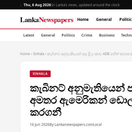
Thu, 6 Aug 2026
Sri Lanka’s news, updated around the clock
Lanka
Newspapers
Home
General
Politic
Latest
General
Politics
Crime
Business
Techn
Home
›
Sinhala
›
කැබිනට් අනුමැතියෙන් පසු ශ්‍රී ලංකාව ADB මඟින් අමත
SINHALA
කැබිනට් අනුමැතියෙන් පස
අමතර ඇමෙරිකන් ඩොලර් 
කරගනී
16 Jun 2026
By Lankanewspapers.com
Local