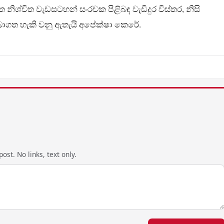
නිශ්චිත වැඩසටහන් සංරචක පිළිබඳ වැඩිදුර විස්තර, නිසි
ාගත හැකි වනු ඇතැයි අපේක්ෂා කෙරේ.
ost. No links, text only.