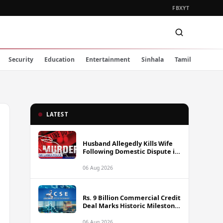
FB
X
YT
Security
Education
Entertainment
Sinhala
Tamil
LATEST
Husband Allegedly Kills Wife
Following Domestic Dispute in
Ambakote
06 Aug 2026
Rs. 9 Billion Commercial Credit
Deal Marks Historic Milestone
on Colombo Stock Exchange
06 Aug 2026