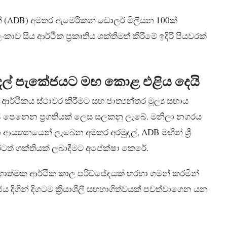
න් (ADB) අමතර ඇමෙරිකන් ඩොලර් මිලියන
100
ක්
ලංකාව සිය ආර්ථික ප්‍රකෘතිය ශක්තිමත් කිරීමේ ඉදිරි පියවරක්
මුදල් පැකේජයට මඟ කොළ එළිය දෙයි
ආර්ථිකය ස්ථාවර කිරීමට සහ ජාත්‍යන්තර මූල්‍ය සහාය
පී පෙනෙන ප්‍රගතියක් ලෙස සලකනු ලැබේ. මනිලා නගරය
ආයතනයෙන් ලැබෙන අමතර අරමුදල්, ADB මඟින් ශ්‍රී
ත් ශක්තියක් ලබාදීමට අපේක්ෂා කෙරේ.
ෝගාත්මක ආර්ථික කාල පරිච්ඡේදයක් හරහා ගමන් කරමින්
ය දිගින් දිගටම ක්‍රියාශීලී සහභාගිත්වයක් පවත්වාගෙන යන