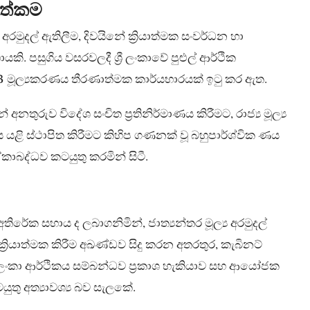
දගත්කම
මුදල් ඇතිලීම, දිවයිනේ ක්‍රියාත්මක සංවර්ධන හා
. පසුගිය වසරවලදී ශ්‍රී ලංකාවේ පුළුල් ආර්ථික
ADB මූල්‍යකරණය තීරණාත්මක කාර්යභාරයක් ඉටු කර ඇත.
් අනතුරුව විදේශ සංචිත ප්‍රතිනිර්මාණය කිරීමට, රාජ්‍ය මූල්‍ය
ය යළි ස්ථාපිත කිරීමට කිහිප ගණනක් වූ බහුපාර්ශ්වික ණය
කාබද්ධව කටයුතු කරමින් සිටී.
තිරේක සහාය ද ලබාගනිමින්, ජාත්‍යන්තර මූල්‍ය අරමුදල්
ක්‍රියාත්මක කිරීම අඛණ්ඩව සිදු කරන අතරතුර, කැබිනට්
 ලංකා ආර්ථිකය සම්බන්ධව ප්‍රකාශ හැකියාව සහ ආයෝජක
යුතු අත්‍යාවශ්‍ය බව සැලකේ.