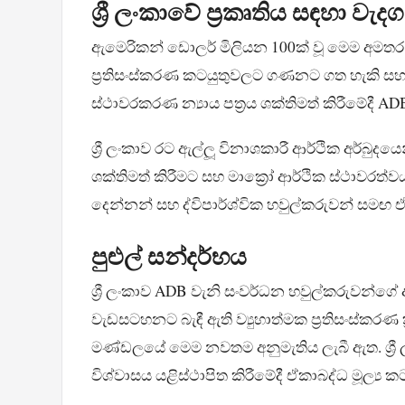
ශ්‍රී ලංකාවේ ප්‍රකෘතිය සඳහා වැ
ඇමෙරිකන් ඩොලර් මිලියන 100ක් වූ මෙම අමතර අර
ප්‍රතිසංස්කරණ කටයුතුවලට ගණනට ගත හැකි සහායකි
ස්ථාවරකරණ න්‍යාය පත්‍රය ශක්තිමත් කිරීමේදී 
ශ්‍රී ලංකාව රට ඇල්ලූ විනාශකාරී ආර්ථික අර්බුදයෙන
ශක්තිමත් කිරීමට සහ මාක්‍රෝ ආර්ථික ස්ථාවරත්ව
දෙන්නන් සහ ද්විපාර්ශ්වික හවුල්කරුවන් සමඟ ඒ
පුළුල් සන්දර්භය
ශ්‍රී ලංකාව ADB වැනි සංවර්ධන හවුල්කරුවන්ගේ අ
වැඩසටහනට බැඳී ඇති ව්‍යුහාත්මක ප්‍රතිසංස්කරණ 
මණ්ඩලයේ මෙම නවතම අනුමැතිය ලැබී ඇත. ශ්‍රී
විශ්වාසය යළිස්ථාපිත කිරීමේදී ඒකාබද්ධ මූල්‍ය කට